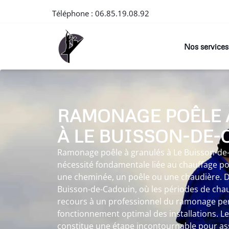
Téléphone :
06.85.19.08.92
Nos services
RAMONAGE POÊLE 
À LE BUISSON-DE
Ramonage poêle à granulés à Le Buisson-de
nécessité fondamentale liée au chauffage pou
une cheminée, un poêle ou une chaudière. 
Buisson-de-Cadouin, où les périodes de chau
recours à un professionnel du ramonage pe
fonctionnement optimal des installations. 
constitue une étape incontournable pour as