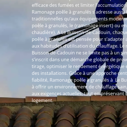
efficace des fumées et limiter l’accumulatio
Ramonage poêle à granulés s’adresse aussi b
traditionnelles qu’aux équipements moderne
poêle à granulés, le {ramonage insert} ou e
chaudière}. A Le Buisson-de-Cadouin, chaq
poêle à granulés est pensée pour s’adapter a
aux habitudes d’utilisation du chauffage. L
Buisson-de-Cadouin ne se limite pas à un simp
s’inscrit dans une démarche globale de préve
tirage, optimiser le rendement énergétique e
des installations. Grâce à une approche centr
fiabilité, Ramonage poêle à granulés à Le B
à offrir un environnement de chauffage sai
aux exigences actuelles, tout en préservant 
logement.