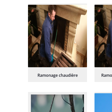
re
Ramonage chaudière
Ramo