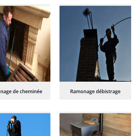
commande sans
sérieux et rassurant.
hésitation.
nage de cheminée
Ramonage débistrage