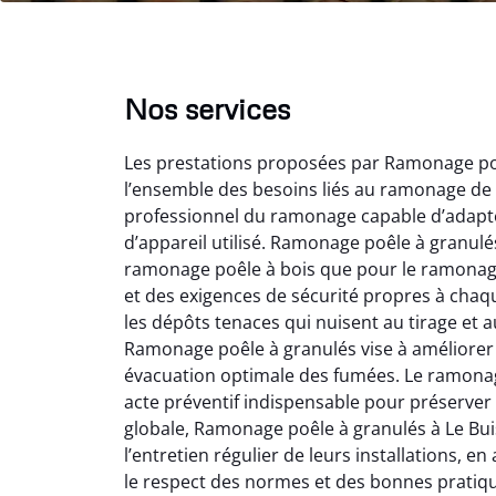
Nos services
Les prestations proposées par Ramonage po
l’ensemble des besoins liés au ramonage de 
professionnel du ramonage capable d’adapte
d’appareil utilisé. Ramonage poêle à granulé
ramonage poêle à bois que pour le ramonage
et des exigences de sécurité propres à chaq
Lo
les dépôts tenaces qui nuisent au tirage et 
Ramonage poêle à granulés vise à améliorer 
2
évacuation optimale des fumées. Le ramonag
Trè
acte préventif indispensable pour préserver
débist
globale, Ramonage poêle à granulés à Le Bu
Chemi
l’entretien régulier de leurs installations, 
nettoyé
le respect des normes et des bonnes prati
nette