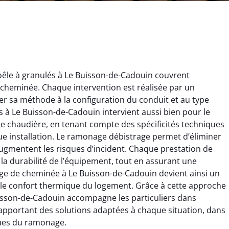
êle à granulés à Le Buisson-de-Cadouin couvrent
cheminée. Chaque intervention est réalisée par un
r sa méthode à la configuration du conduit et au type
s à Le Buisson-de-Cadouin intervient aussi bien pour le
 chaudière, en tenant compte des spécificités techniques
ue installation. Le ramonage débistrage permet d’éliminer
ïc Marchand
Claire Vautrin
augmentent les risques d’incident. Chaque prestation de
la durabilité de l’équipement, tout en assurant une
4 janvier 2026
21 juin 2025
e de cheminée à Le Buisson-de-Cadouin devient ainsi un
s bon travail de
Ramonage très bien réalisé,
 le confort thermique du logement. Grâce à cette approche
rage et ramonage.
travail propre et soigné.
isson-de-Cadouin accompagne les particuliers dans
née parfaitement
Toutes les explications ont
en apportant des solutions adaptées à chaque situation, dans
e et fonctionnement
été claires et le conduit a été
ques du ramonage.
ment amélioré. Je
laissé impeccable. Service