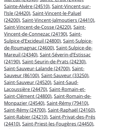
Sainte-Alvère (24510)
,
Saint-Vincent-sur-
l’Isle (24420)
,
Saint-Vincent-le-Paluel
(24200)
,
Saint-Vincent-Jalmoutiers (24410)
,
Saint-Vincent-de-Cosse (24220)
,
Saint-
Vincent-de-Connezac (24190)
,
Saint-
Sulpice-d’Excideuil (24800)
,
Saint-Sulpice-
de-Roumagnac (24600)
,
Saint-Sulpice-de-
Mareuil (24340)
,
Saint-Séverin-d’Estissac
(24190)
,
Saint-Seurin-de-Prats (24230)
,
Saint-Sauveur-Lalande (24700)
,
Saint-
Sauveur (86100)
,
Saint-Sauveur (33250)
,
Saint-Sauveur (24520)
,
Saint-Saud-
Lacoussière (24470)
,
Saint-Romain-et-
Saint-Clément (24800)
,
Saint-Romain-de-
Monpazier (24540)
,
Saint-Rémy (79410)
,
Saint-Rémy (24700)
,
Saint-Raphaël (24160)
,
Saint-Rabier (24210)
,
Saint-Privat-des-Prés
(24410)
,
Saint-Priest-les-Fougères (24450)
,