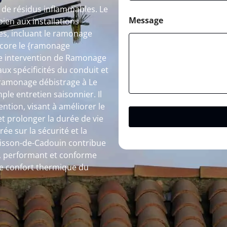
n de résidus inflammables. Le
Message
ien aux installations
s, incluant le ramonage
ncore le {ramonage
ue intervention de Ramonage
ux spécificités du conduit et
e ramonage débistrage à Le
le entretien saisonnier. Il
ntion, visant à améliorer le
t prolonger la durée de vie
ée sur la sécurité et la
uisson-de-Cadouin contribue
n, performant et conforme
le confort thermique du