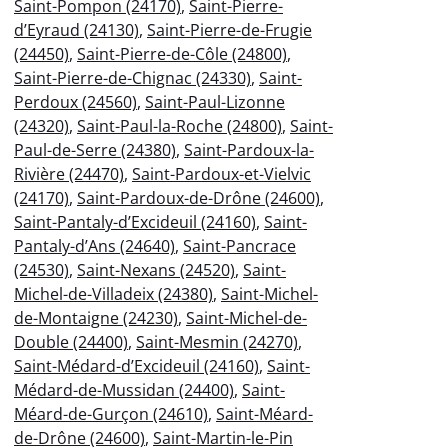
Saint-Pompon (24170)
,
Saint-Pierre-
d’Eyraud (24130)
,
Saint-Pierre-de-Frugie
(24450)
,
Saint-Pierre-de-Côle (24800)
,
Saint-Pierre-de-Chignac (24330)
,
Saint-
Perdoux (24560)
,
Saint-Paul-Lizonne
(24320)
,
Saint-Paul-la-Roche (24800)
,
Saint-
Paul-de-Serre (24380)
,
Saint-Pardoux-la-
Rivière (24470)
,
Saint-Pardoux-et-Vielvic
(24170)
,
Saint-Pardoux-de-Drône (24600)
,
Saint-Pantaly-d’Excideuil (24160)
,
Saint-
Pantaly-d’Ans (24640)
,
Saint-Pancrace
(24530)
,
Saint-Nexans (24520)
,
Saint-
Michel-de-Villadeix (24380)
,
Saint-Michel-
de-Montaigne (24230)
,
Saint-Michel-de-
Double (24400)
,
Saint-Mesmin (24270)
,
Saint-Médard-d’Excideuil (24160)
,
Saint-
Médard-de-Mussidan (24400)
,
Saint-
Méard-de-Gurçon (24610)
,
Saint-Méard-
de-Drône (24600)
,
Saint-Martin-le-Pin