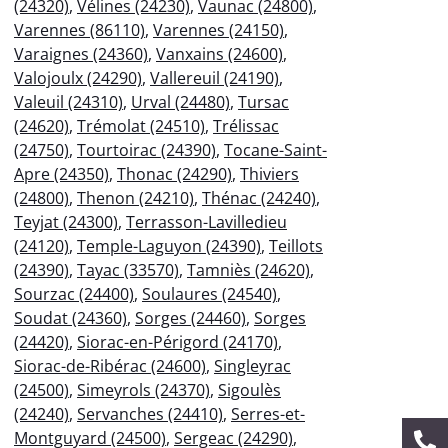
(24320)
,
Vélines (24230)
,
Vaunac (24800)
,
Varennes (86110)
,
Varennes (24150)
,
Varaignes (24360)
,
Vanxains (24600)
,
Valojoulx (24290)
,
Vallereuil (24190)
,
Valeuil (24310)
,
Urval (24480)
,
Tursac
(24620)
,
Trémolat (24510)
,
Trélissac
(24750)
,
Tourtoirac (24390)
,
Tocane-Saint-
Apre (24350)
,
Thonac (24290)
,
Thiviers
(24800)
,
Thenon (24210)
,
Thénac (24240)
,
Teyjat (24300)
,
Terrasson-Lavilledieu
(24120)
,
Temple-Laguyon (24390)
,
Teillots
(24390)
,
Tayac (33570)
,
Tamniès (24620)
,
Sourzac (24400)
,
Soulaures (24540)
,
Soudat (24360)
,
Sorges (24460)
,
Sorges
(24420)
,
Siorac-en-Périgord (24170)
,
Siorac-de-Ribérac (24600)
,
Singleyrac
(24500)
,
Simeyrols (24370)
,
Sigoulès
(24240)
,
Servanches (24410)
,
Serres-et-
Montguyard (24500)
,
Sergeac (24290)
,