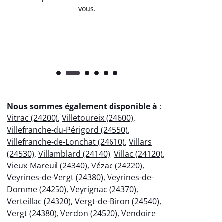
vous.
l’entret
pr
Nous sommes également disponible à
:
Vitrac (24200)
,
Villetoureix (24600)
,
Villefranche-du-Périgord (24550)
,
Villefranche-de-Lonchat (24610)
,
Villars
(24530)
,
Villamblard (24140)
,
Villac (24120)
,
Vieux-Mareuil (24340)
,
Vézac (24220)
,
Veyrines-de-Vergt (24380)
,
Veyrines-de-
Domme (24250)
,
Veyrignac (24370)
,
Verteillac (24320)
,
Vergt-de-Biron (24540)
,
Vergt (24380)
,
Verdon (24520)
,
Vendoire