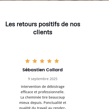
Les retours positifs de nos
clients
Sébastien Collard
Amand
9 septembre 2025
3 nov
Intervention de débistrage
Ramonag
efficace et professionnelle.
beaucou
La cheminée tire beaucoup
Protection 
mieux depuis. Ponctualité et
après i
qualité du travail au rendez-
conseil