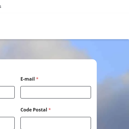
s
E-mail
*
Code Postal
*