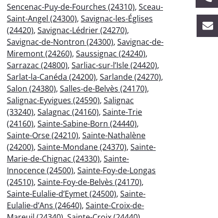
Sencenac-Puy-de-Fourches (24310)
,
Sceau-
Saint-Angel (24300)
,
Savignac-les-Églises
(24420)
,
Savignac-Lédrier (24270)
,
Savignac-de-Nontron (24300)
,
Savignac-de-
Miremont (24260)
,
Saussignac (24240)
,
Sarrazac (24800)
,
Sarliac-sur-l’Isle (24420)
,
Sarlat-la-Canéda (24200)
,
Sarlande (24270)
,
Salon (24380)
,
Salles-de-Belvès (24170)
,
Salignac-Eyvigues (24590)
,
Salignac
(33240)
,
Salagnac (24160)
,
Sainte-Trie
(24160)
,
Sainte-Sabine-Born (24440)
,
Sainte-Orse (24210)
,
Sainte-Nathalène
(24200)
,
Sainte-Mondane (24370)
,
Sainte-
Marie-de-Chignac (24330)
,
Sainte-
Innocence (24500)
,
Sainte-Foy-de-Longas
(24510)
,
Sainte-Foy-de-Belvès (24170)
,
Sainte-Eulalie-d’Eymet (24500)
,
Sainte-
Eulalie-d’Ans (24640)
,
Sainte-Croix-de-
Mareuil (24340)
,
Sainte-Croix (24440)
,