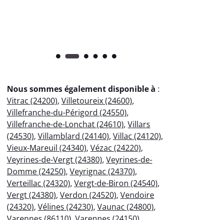
pr
Nous sommes également disponible à
:
Vitrac (24200)
,
Villetoureix (24600)
,
Villefranche-du-Périgord (24550)
,
Villefranche-de-Lonchat (24610)
,
Villars
(24530)
,
Villamblard (24140)
,
Villac (24120)
,
Vieux-Mareuil (24340)
,
Vézac (24220)
,
Veyrines-de-Vergt (24380)
,
Veyrines-de-
Domme (24250)
,
Veyrignac (24370)
,
Verteillac (24320)
,
Vergt-de-Biron (24540)
,
Vergt (24380)
,
Verdon (24520)
,
Vendoire
(24320)
,
Vélines (24230)
,
Vaunac (24800)
,
Varennes (86110)
,
Varennes (24150)
,