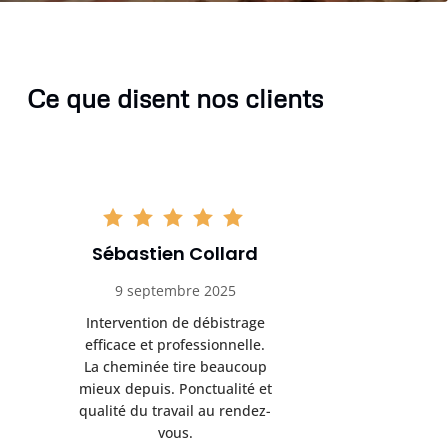
Ce que disent nos clients
Sébastien Collard
Amand
9 septembre 2025
3 nov
Intervention de débistrage
Ramonag
efficace et professionnelle.
beaucou
La cheminée tire beaucoup
Protection 
mieux depuis. Ponctualité et
après i
qualité du travail au rendez-
conseil
vous.
l’entret