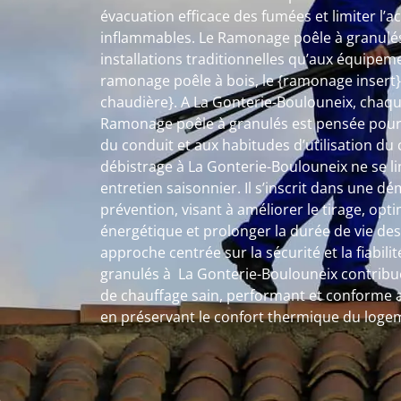
évacuation efficace des fumées et limiter l’
inflammables. Le Ramonage poêle à granulés
installations traditionnelles qu’aux équipem
ramonage poêle à bois, le {ramonage insert
chaudière}. A La Gonterie-Boulouneix, chaqu
Ramonage poêle à granulés est pensée pour s
du conduit et aux habitudes d’utilisation d
débistrage à La Gonterie-Boulouneix ne se li
entretien saisonnier. Il s’inscrit dans une d
prévention, visant à améliorer le tirage, op
énergétique et prolonger la durée de vie des
approche centrée sur la sécurité et la fiabil
granulés à La Gonterie-Boulouneix contribu
de chauffage sain, performant et conforme a
en préservant le confort thermique du loge