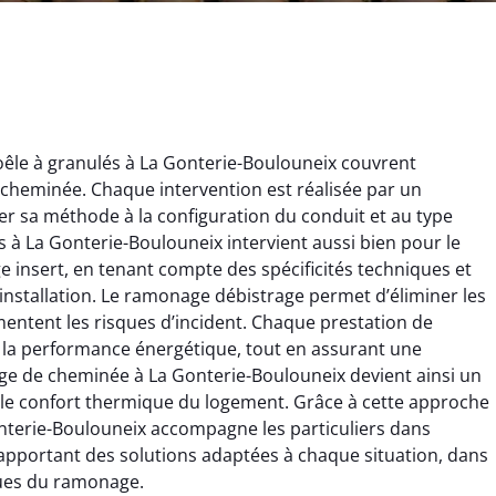
le à granulés à La Gonterie-Boulouneix couvrent
cheminée. Chaque intervention est réalisée par un
r sa méthode à la configuration du conduit et au type
s à La Gonterie-Boulouneix intervient aussi bien pour le
insert, en tenant compte des spécificités techniques et
ïc Marchand
Claire Vautrin
installation. Le ramonage débistrage permet d’éliminer les
mentent les risques d’incident. Chaque prestation de
4 janvier 2026
21 juin 2025
 la performance énergétique, tout en assurant une
s bon travail de
Ramonage très bien réalisé,
e de cheminée à La Gonterie-Boulouneix devient ainsi un
rage et ramonage.
travail propre et soigné.
 le confort thermique du logement. Grâce à cette approche
née parfaitement
Toutes les explications ont
nterie-Boulouneix accompagne les particuliers dans
e et fonctionnement
été claires et le conduit a été
en apportant des solutions adaptées à chaque situation, dans
ment amélioré. Je
laissé impeccable. Service
commande sans
sérieux et rassurant.
ques du ramonage.