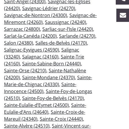
Saint-Angel (24300)
,
Savignac-les-Églises
(24420)
,
Savignac-Lédrier (24270)
,
Savignac-de-Nontron (24300)
,
Savignac-de-
Miremont (24260)
,
Saussignac (24240)
,
Sarrazac (24800)
,
Sarliac-sur-l’Isle (24420)
,
Sarlat-la-Canéda (24200)
,
Sarlande (24270)
,
Salon (24380)
,
Salles-de-Belvès (24170)
,
Salignac-Eyvigues (24590)
,
Salignac
(33240)
,
Salagnac (24160)
,
Sainte-Trie
(24160)
,
Sainte-Sabine-Born (24440)
,
Sainte-Orse (24210)
,
Sainte-Nathalène
(24200)
,
Sainte-Mondane (24370)
,
Sainte-
Marie-de-Chignac (24330)
,
Sainte-
Innocence (24500)
,
Sainte-Foy-de-Longas
(24510)
,
Sainte-Foy-de-Belvès (24170)
,
Sainte-Eulalie-d’Eymet (24500)
,
Sainte-
Eulalie-d’Ans (24640)
,
Sainte-Croix-de-
Mareuil (24340)
,
Sainte-Croix (24440)
,
Sainte-Alvère (24510)
,
Saint-Vincent-sur-