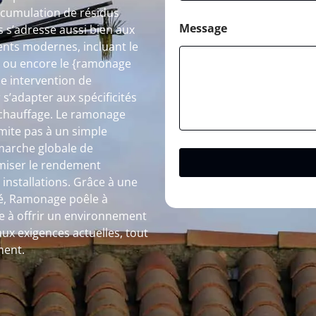
accumulation de résidus
Message
 s’adresse aussi bien aux
ents modernes, incluant le
} ou encore le {ramonage
e intervention de
’adapter aux spécificités
u chauffage. Le ramonage
mite pas à un simple
émarche globale de
timiser le rendement
 installations. Grâce à une
ité, Ramonage poêle à
e à offrir un environnement
ux exigences actuelles, tout
ment.