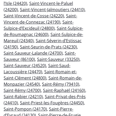
l’Isle (24420)
,
Saint-Vincent-le-Paluel
(24200)
,
Saint-Vincent-Jalmoutiers (24410)
,
Saint-Vincent-de-Cosse (24220)
,
Saint-
Vincent-de-Connezac (24190)
,
Saint-
Sulpice-d’Excideuil (24800)
,
Saint-Sulpice-
de-Roumagnac (24600)
,
Saint-Sulpice-de-
Mareuil (24340)
,
Saint-Séverin-d’Estissac
(24190)
,
Saint-Seurin-de-Prats (24230)
,
Saint-Sauveur-Lalande (24700)
,
Saint-
Sauveur (86100)
,
Saint-Sauveur (33250)
,
Saint-Sauveur (24520)
,
Saint-Saud-
Lacoussière (24470)
,
Saint-Romain-et-
Saint-Clément (24800)
,
Saint-Romain-de-
Monpazier (24540)
,
Saint-Rémy (79410)
,
Saint-Rémy (24700)
,
Saint-Raphaël (24160)
,
Saint-Rabier (24210)
,
Saint-Privat-des-Prés
(24410)
,
Saint-Priest-les-Fougères (24450)
,
Saint-Pompon (24170)
,
Saint-Pierre-
d’Eyraud (24130)
,
Saint-Pierre-de-Frugie