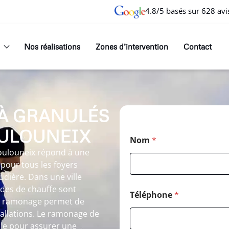
4.8/5 basés sur 628 avi
Nos réalisations
Zones d’intervention
Contact
À GRANULÉS
OULOUNEIX
Nom
*
oulouneix répond à une
pour tous les foyers
dière. Dans une ville
des de chauffe sont
Téléphone
*
du ramonage permet de
allations. Le ramonage de
le pour assurer une