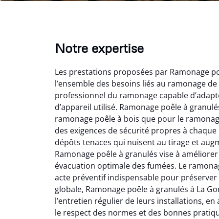
Notre expertise
Les prestations proposées par Ramonage poê
l’ensemble des besoins liés au ramonage de 
professionnel du ramonage capable d’adapte
d’appareil utilisé. Ramonage poêle à granulé
ramonage poêle à bois que pour le ramonage 
Lo
des exigences de sécurité propres à chaque 
dépôts tenaces qui nuisent au tirage et aug
2
Ramonage poêle à granulés vise à améliorer
Trè
évacuation optimale des fumées. Le ramonag
débist
acte préventif indispensable pour préserver
Chemi
globale, Ramonage poêle à granulés à La Go
nettoyé
l’entretien régulier de leurs installations, 
nette
re
le respect des normes et des bonnes prati