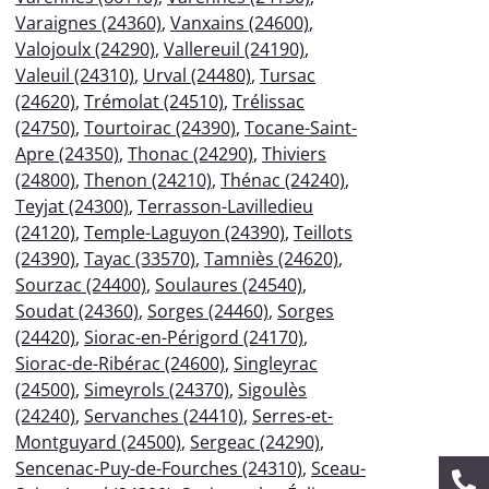
Varaignes (24360)
,
Vanxains (24600)
,
Valojoulx (24290)
,
Vallereuil (24190)
,
Valeuil (24310)
,
Urval (24480)
,
Tursac
(24620)
,
Trémolat (24510)
,
Trélissac
(24750)
,
Tourtoirac (24390)
,
Tocane-Saint-
Apre (24350)
,
Thonac (24290)
,
Thiviers
(24800)
,
Thenon (24210)
,
Thénac (24240)
,
Teyjat (24300)
,
Terrasson-Lavilledieu
(24120)
,
Temple-Laguyon (24390)
,
Teillots
(24390)
,
Tayac (33570)
,
Tamniès (24620)
,
Sourzac (24400)
,
Soulaures (24540)
,
Soudat (24360)
,
Sorges (24460)
,
Sorges
(24420)
,
Siorac-en-Périgord (24170)
,
Siorac-de-Ribérac (24600)
,
Singleyrac
(24500)
,
Simeyrols (24370)
,
Sigoulès
(24240)
,
Servanches (24410)
,
Serres-et-
Montguyard (24500)
,
Sergeac (24290)
,
Sencenac-Puy-de-Fourches (24310)
,
Sceau-