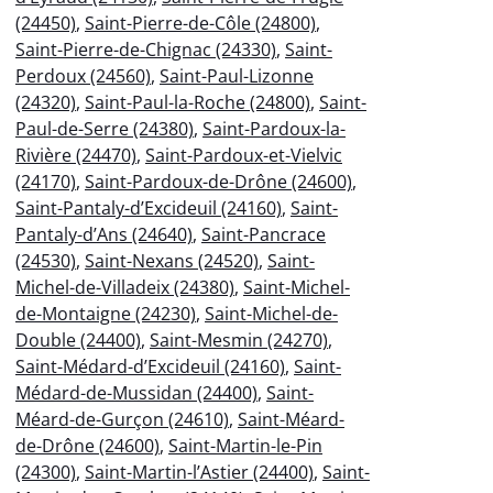
(24450)
,
Saint-Pierre-de-Côle (24800)
,
Saint-Pierre-de-Chignac (24330)
,
Saint-
Perdoux (24560)
,
Saint-Paul-Lizonne
(24320)
,
Saint-Paul-la-Roche (24800)
,
Saint-
Paul-de-Serre (24380)
,
Saint-Pardoux-la-
Rivière (24470)
,
Saint-Pardoux-et-Vielvic
(24170)
,
Saint-Pardoux-de-Drône (24600)
,
Saint-Pantaly-d’Excideuil (24160)
,
Saint-
Pantaly-d’Ans (24640)
,
Saint-Pancrace
(24530)
,
Saint-Nexans (24520)
,
Saint-
Michel-de-Villadeix (24380)
,
Saint-Michel-
de-Montaigne (24230)
,
Saint-Michel-de-
Double (24400)
,
Saint-Mesmin (24270)
,
Saint-Médard-d’Excideuil (24160)
,
Saint-
Médard-de-Mussidan (24400)
,
Saint-
Méard-de-Gurçon (24610)
,
Saint-Méard-
de-Drône (24600)
,
Saint-Martin-le-Pin
(24300)
,
Saint-Martin-l’Astier (24400)
,
Saint-