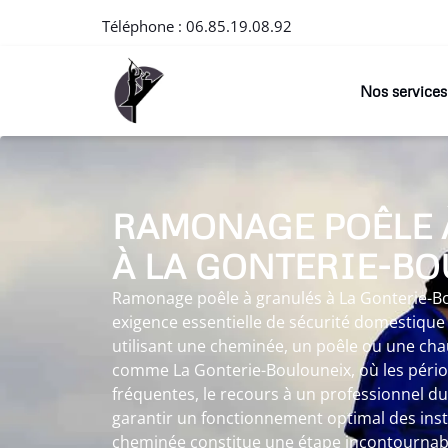
Téléphone :
06.85.19.08.92
Nos services
RAMONAGE POÊLE 
À LA GONTERIE-B
Ramonage poêle à granulés à La Gonterie-B
exigence essentielle de sécurité domestique 
utilisant une cheminée, un poêle ou une chau
comme La Gonterie-Boulouneix, où les pério
fréquentes, le recours à un professionnel 
garantir un fonctionnement optimal des inst
cheminée constitue une étape incontournab