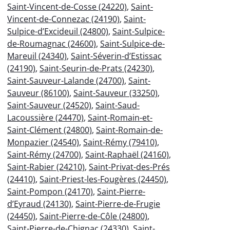
Saint-Vincent-de-Cosse (24220)
,
Saint-
Vincent-de-Connezac (24190)
,
Saint-
Sulpice-d’Excideuil (24800)
,
Saint-Sulpice-
de-Roumagnac (24600)
,
Saint-Sulpice-de-
Mareuil (24340)
,
Saint-Séverin-d’Estissac
(24190)
,
Saint-Seurin-de-Prats (24230)
,
Saint-Sauveur-Lalande (24700)
,
Saint-
Sauveur (86100)
,
Saint-Sauveur (33250)
,
Saint-Sauveur (24520)
,
Saint-Saud-
Lacoussière (24470)
,
Saint-Romain-et-
Saint-Clément (24800)
,
Saint-Romain-de-
Monpazier (24540)
,
Saint-Rémy (79410)
,
Saint-Rémy (24700)
,
Saint-Raphaël (24160)
,
Saint-Rabier (24210)
,
Saint-Privat-des-Prés
(24410)
,
Saint-Priest-les-Fougères (24450)
,
Saint-Pompon (24170)
,
Saint-Pierre-
d’Eyraud (24130)
,
Saint-Pierre-de-Frugie
(24450)
,
Saint-Pierre-de-Côle (24800)
,
Saint-Pierre-de-Chignac (24330)
,
Saint-