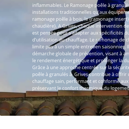
inflammables. Le Ramonage poêle à granulés
installations traditionnelles qu’aux équipem
ramonage poêle à bois, le {ramonage insert
chaudière}. A Grives, chaque intervention 
est pensée pour s’adapter aux spécificités d
d’utilisation du chauffage. Le ramonage de 
limite pas à un simple entretien saisonnier. I
démarche globale de prévention, visant à amé
le rendement énergétique et prolonger la dur
Grâce à une approche centrée sur la sécurité
poêle à granulés à Grives contribue à offri
chauffage sain, performant et conforme aux 
préservant le confort thermique du logemen