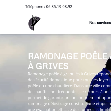
Téléphone :
06.85.19.08.92
Nos services
RAMONAGE POÊLE 
À GRIVES
Ramonage poêle à granulés à Grives répond 
de sécurité domestique pour tous les foyers
poêle ou une chaudière. Dans une ville comm
de chauffe sont fréquentes, le recours à u
permet de garantir un fonctionnement optima
ramonage débistrage constitue une étape i
une évacuation efficace des fumées et limite