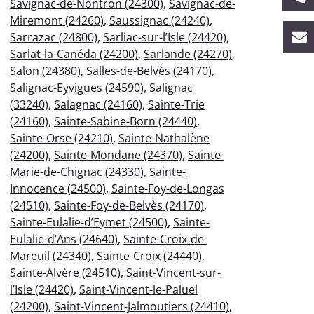
Savignac-de-Nontron (24300)
,
Savignac-de-
Miremont (24260)
,
Saussignac (24240)
,
Sarrazac (24800)
,
Sarliac-sur-l’Isle (24420)
,
Sarlat-la-Canéda (24200)
,
Sarlande (24270)
,
Salon (24380)
,
Salles-de-Belvès (24170)
,
Salignac-Eyvigues (24590)
,
Salignac
(33240)
,
Salagnac (24160)
,
Sainte-Trie
(24160)
,
Sainte-Sabine-Born (24440)
,
Sainte-Orse (24210)
,
Sainte-Nathalène
(24200)
,
Sainte-Mondane (24370)
,
Sainte-
Marie-de-Chignac (24330)
,
Sainte-
Innocence (24500)
,
Sainte-Foy-de-Longas
(24510)
,
Sainte-Foy-de-Belvès (24170)
,
Sainte-Eulalie-d’Eymet (24500)
,
Sainte-
Eulalie-d’Ans (24640)
,
Sainte-Croix-de-
Mareuil (24340)
,
Sainte-Croix (24440)
,
Sainte-Alvère (24510)
,
Saint-Vincent-sur-
l’Isle (24420)
,
Saint-Vincent-le-Paluel
(24200)
,
Saint-Vincent-Jalmoutiers (24410)
,