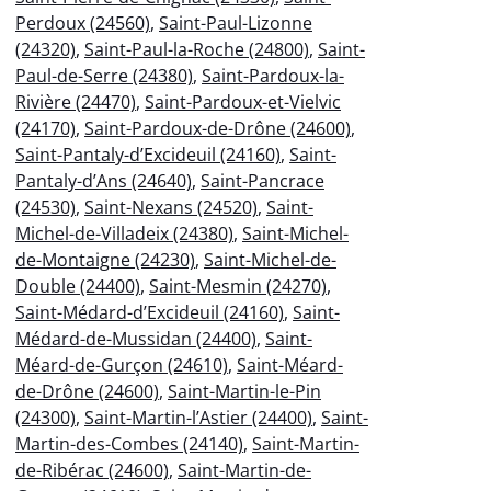
Perdoux (24560)
,
Saint-Paul-Lizonne
(24320)
,
Saint-Paul-la-Roche (24800)
,
Saint-
Paul-de-Serre (24380)
,
Saint-Pardoux-la-
Rivière (24470)
,
Saint-Pardoux-et-Vielvic
(24170)
,
Saint-Pardoux-de-Drône (24600)
,
Saint-Pantaly-d’Excideuil (24160)
,
Saint-
Pantaly-d’Ans (24640)
,
Saint-Pancrace
(24530)
,
Saint-Nexans (24520)
,
Saint-
Michel-de-Villadeix (24380)
,
Saint-Michel-
de-Montaigne (24230)
,
Saint-Michel-de-
Double (24400)
,
Saint-Mesmin (24270)
,
Saint-Médard-d’Excideuil (24160)
,
Saint-
Médard-de-Mussidan (24400)
,
Saint-
Méard-de-Gurçon (24610)
,
Saint-Méard-
de-Drône (24600)
,
Saint-Martin-le-Pin
(24300)
,
Saint-Martin-l’Astier (24400)
,
Saint-
Martin-des-Combes (24140)
,
Saint-Martin-
de-Ribérac (24600)
,
Saint-Martin-de-