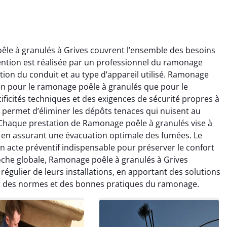
le à granulés à Grives couvrent l’ensemble des besoins
ention est réalisée par un professionnel du ramonage
ion du conduit et au type d’appareil utilisé. Ramonage
ien pour le ramonage poêle à granulés que pour le
ficités techniques et des exigences de sécurité propres à
ïc Marchand
Claire Vautrin
 permet d’éliminer les dépôts tenaces qui nuisent au
. Chaque prestation de Ramonage poêle à granulés vise à
4 janvier 2026
21 juin 2025
ut en assurant une évacuation optimale des fumées. Le
s bon travail de
Ramonage très bien réalisé,
n acte préventif indispensable pour préserver le confort
rage et ramonage.
travail propre et soigné.
che globale, Ramonage poêle à granulés à Grives
née parfaitement
Toutes les explications ont
régulier de leurs installations, en apportant des solutions
e et fonctionnement
été claires et le conduit a été
ct des normes et des bonnes pratiques du ramonage.
ment amélioré. Je
laissé impeccable. Service
commande sans
sérieux et rassurant.
hésitation.