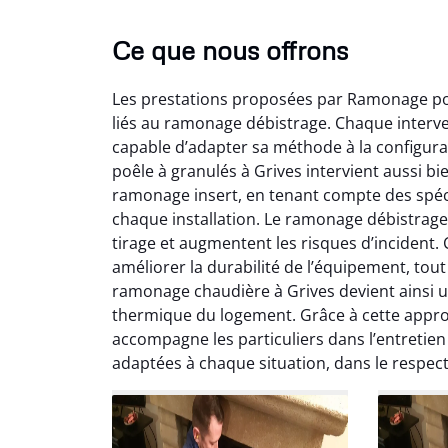
Ce que nous offrons
Les prestations proposées par Ramonage poê
liés au ramonage débistrage. Chaque interv
capable d’adapter sa méthode à la configurat
poêle à granulés à Grives intervient aussi b
ramonage insert, en tenant compte des spéci
Lo
chaque installation. Le ramonage débistrage
tirage et augmentent les risques d’incident
2
améliorer la durabilité de l’équipement, to
Trè
ramonage chaudière à Grives devient ainsi u
débist
thermique du logement. Grâce à cette appro
Chemi
accompagne les particuliers dans l’entretien 
nettoyé
adaptées à chaque situation, dans le respe
nette
re