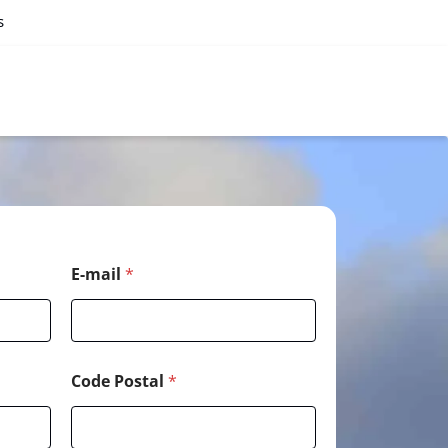
s
E-mail
*
Code Postal
*