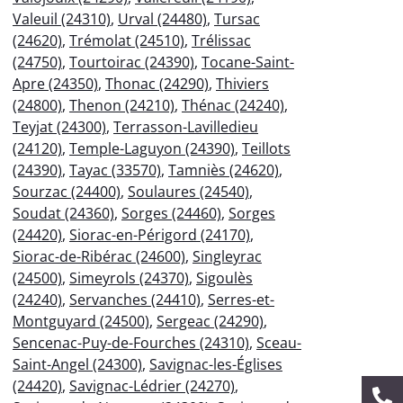
Valeuil (24310)
,
Urval (24480)
,
Tursac
(24620)
,
Trémolat (24510)
,
Trélissac
(24750)
,
Tourtoirac (24390)
,
Tocane-Saint-
Apre (24350)
,
Thonac (24290)
,
Thiviers
(24800)
,
Thenon (24210)
,
Thénac (24240)
,
Teyjat (24300)
,
Terrasson-Lavilledieu
(24120)
,
Temple-Laguyon (24390)
,
Teillots
(24390)
,
Tayac (33570)
,
Tamniès (24620)
,
Sourzac (24400)
,
Soulaures (24540)
,
Soudat (24360)
,
Sorges (24460)
,
Sorges
(24420)
,
Siorac-en-Périgord (24170)
,
Siorac-de-Ribérac (24600)
,
Singleyrac
(24500)
,
Simeyrols (24370)
,
Sigoulès
(24240)
,
Servanches (24410)
,
Serres-et-
Montguyard (24500)
,
Sergeac (24290)
,
Sencenac-Puy-de-Fourches (24310)
,
Sceau-
Saint-Angel (24300)
,
Savignac-les-Églises
(24420)
,
Savignac-Lédrier (24270)
,