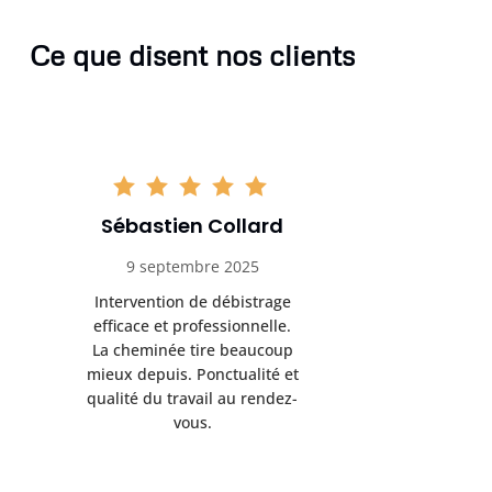
Ce que disent nos clients
Sébastien Collard
Amand
9 septembre 2025
3 nov
Intervention de débistrage
Ramonag
efficace et professionnelle.
beaucou
La cheminée tire beaucoup
Protection 
mieux depuis. Ponctualité et
après i
qualité du travail au rendez-
conseil
vous.
l’entret
pr