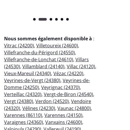
Nous sommes également disponible à
:
Vitrac (24200)
,
Villetoureix (24600)
,
Villefranche-du-Périgord (24550)
,
Villefranche-de-Lonchat (24610)
,
Villars
(24530)
,
Villamblard (24140)
,
Villac (24120)
,
Vieux-Mareuil (24340)
,
Vézac (24220)
,
Veyrines-de-Vergt (24380)
,
Veyrines-de-
Domme (24250)
,
Veyrignac (24370)
,
Verteillac (24320)
,
Vergt-de-Biron (24540)
,
Vergt (24380)
,
Verdon (24520)
,
Vendoire
(24320)
,
Vélines (24230)
,
Vaunac (24800)
,
Varennes (86110)
,
Varennes (24150)
,
Varaignes (24360)
,
Vanxains (24600)
,
Valojoulx (24290)
,
Vallereuil (24190)
,