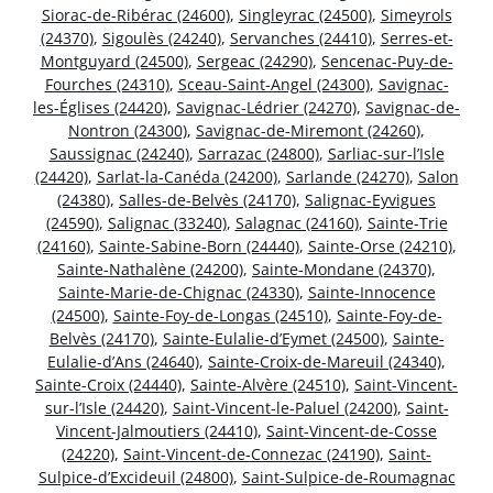
Siorac-de-Ribérac (24600)
,
Singleyrac (24500)
,
Simeyrols
(24370)
,
Sigoulès (24240)
,
Servanches (24410)
,
Serres-et-
Montguyard (24500)
,
Sergeac (24290)
,
Sencenac-Puy-de-
Fourches (24310)
,
Sceau-Saint-Angel (24300)
,
Savignac-
les-Églises (24420)
,
Savignac-Lédrier (24270)
,
Savignac-de-
Nontron (24300)
,
Savignac-de-Miremont (24260)
,
Saussignac (24240)
,
Sarrazac (24800)
,
Sarliac-sur-l’Isle
(24420)
,
Sarlat-la-Canéda (24200)
,
Sarlande (24270)
,
Salon
(24380)
,
Salles-de-Belvès (24170)
,
Salignac-Eyvigues
(24590)
,
Salignac (33240)
,
Salagnac (24160)
,
Sainte-Trie
(24160)
,
Sainte-Sabine-Born (24440)
,
Sainte-Orse (24210)
,
Sainte-Nathalène (24200)
,
Sainte-Mondane (24370)
,
Sainte-Marie-de-Chignac (24330)
,
Sainte-Innocence
(24500)
,
Sainte-Foy-de-Longas (24510)
,
Sainte-Foy-de-
Belvès (24170)
,
Sainte-Eulalie-d’Eymet (24500)
,
Sainte-
Eulalie-d’Ans (24640)
,
Sainte-Croix-de-Mareuil (24340)
,
Sainte-Croix (24440)
,
Sainte-Alvère (24510)
,
Saint-Vincent-
sur-l’Isle (24420)
,
Saint-Vincent-le-Paluel (24200)
,
Saint-
Vincent-Jalmoutiers (24410)
,
Saint-Vincent-de-Cosse
(24220)
,
Saint-Vincent-de-Connezac (24190)
,
Saint-
Sulpice-d’Excideuil (24800)
,
Saint-Sulpice-de-Roumagnac