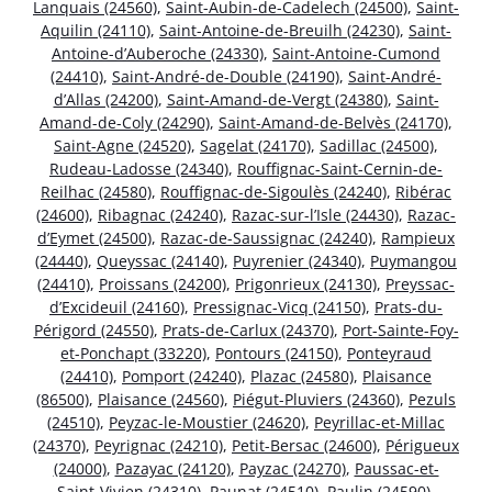
Lanquais (24560)
,
Saint-Aubin-de-Cadelech (24500)
,
Saint-
Aquilin (24110)
,
Saint-Antoine-de-Breuilh (24230)
,
Saint-
Antoine-d’Auberoche (24330)
,
Saint-Antoine-Cumond
(24410)
,
Saint-André-de-Double (24190)
,
Saint-André-
d’Allas (24200)
,
Saint-Amand-de-Vergt (24380)
,
Saint-
Amand-de-Coly (24290)
,
Saint-Amand-de-Belvès (24170)
,
Saint-Agne (24520)
,
Sagelat (24170)
,
Sadillac (24500)
,
Rudeau-Ladosse (24340)
,
Rouffignac-Saint-Cernin-de-
Reilhac (24580)
,
Rouffignac-de-Sigoulès (24240)
,
Ribérac
(24600)
,
Ribagnac (24240)
,
Razac-sur-l’Isle (24430)
,
Razac-
d’Eymet (24500)
,
Razac-de-Saussignac (24240)
,
Rampieux
(24440)
,
Queyssac (24140)
,
Puyrenier (24340)
,
Puymangou
(24410)
,
Proissans (24200)
,
Prigonrieux (24130)
,
Preyssac-
d’Excideuil (24160)
,
Pressignac-Vicq (24150)
,
Prats-du-
Périgord (24550)
,
Prats-de-Carlux (24370)
,
Port-Sainte-Foy-
et-Ponchapt (33220)
,
Pontours (24150)
,
Ponteyraud
(24410)
,
Pomport (24240)
,
Plazac (24580)
,
Plaisance
(86500)
,
Plaisance (24560)
,
Piégut-Pluviers (24360)
,
Pezuls
(24510)
,
Peyzac-le-Moustier (24620)
,
Peyrillac-et-Millac
(24370)
,
Peyrignac (24210)
,
Petit-Bersac (24600)
,
Périgueux
(24000)
,
Pazayac (24120)
,
Payzac (24270)
,
Paussac-et-
Saint-Vivien (24310)
,
Paunat (24510)
,
Paulin (24590)
,