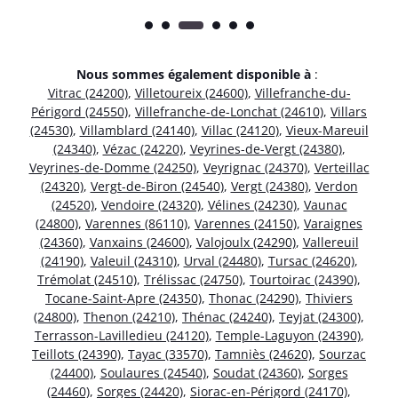
Nous sommes également disponible à
:
Vitrac (24200)
,
Villetoureix (24600)
,
Villefranche-du-
Périgord (24550)
,
Villefranche-de-Lonchat (24610)
,
Villars
(24530)
,
Villamblard (24140)
,
Villac (24120)
,
Vieux-Mareuil
(24340)
,
Vézac (24220)
,
Veyrines-de-Vergt (24380)
,
Veyrines-de-Domme (24250)
,
Veyrignac (24370)
,
Verteillac
(24320)
,
Vergt-de-Biron (24540)
,
Vergt (24380)
,
Verdon
(24520)
,
Vendoire (24320)
,
Vélines (24230)
,
Vaunac
(24800)
,
Varennes (86110)
,
Varennes (24150)
,
Varaignes
(24360)
,
Vanxains (24600)
,
Valojoulx (24290)
,
Vallereuil
(24190)
,
Valeuil (24310)
,
Urval (24480)
,
Tursac (24620)
,
Trémolat (24510)
,
Trélissac (24750)
,
Tourtoirac (24390)
,
Tocane-Saint-Apre (24350)
,
Thonac (24290)
,
Thiviers
(24800)
,
Thenon (24210)
,
Thénac (24240)
,
Teyjat (24300)
,
Terrasson-Lavilledieu (24120)
,
Temple-Laguyon (24390)
,
Teillots (24390)
,
Tayac (33570)
,
Tamniès (24620)
,
Sourzac
(24400)
,
Soulaures (24540)
,
Soudat (24360)
,
Sorges
(24460)
,
Sorges (24420)
,
Siorac-en-Périgord (24170)
,