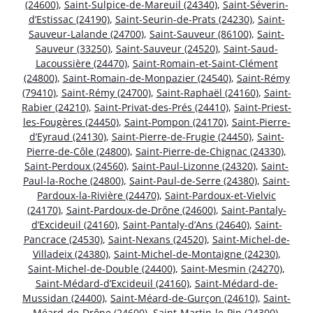
(24600)
,
Saint-Sulpice-de-Mareuil (24340)
,
Saint-Séverin-
d’Estissac (24190)
,
Saint-Seurin-de-Prats (24230)
,
Saint-
Sauveur-Lalande (24700)
,
Saint-Sauveur (86100)
,
Saint-
Sauveur (33250)
,
Saint-Sauveur (24520)
,
Saint-Saud-
Lacoussière (24470)
,
Saint-Romain-et-Saint-Clément
(24800)
,
Saint-Romain-de-Monpazier (24540)
,
Saint-Rémy
(79410)
,
Saint-Rémy (24700)
,
Saint-Raphaël (24160)
,
Saint-
Rabier (24210)
,
Saint-Privat-des-Prés (24410)
,
Saint-Priest-
les-Fougères (24450)
,
Saint-Pompon (24170)
,
Saint-Pierre-
d’Eyraud (24130)
,
Saint-Pierre-de-Frugie (24450)
,
Saint-
Pierre-de-Côle (24800)
,
Saint-Pierre-de-Chignac (24330)
,
Saint-Perdoux (24560)
,
Saint-Paul-Lizonne (24320)
,
Saint-
Paul-la-Roche (24800)
,
Saint-Paul-de-Serre (24380)
,
Saint-
Pardoux-la-Rivière (24470)
,
Saint-Pardoux-et-Vielvic
(24170)
,
Saint-Pardoux-de-Drône (24600)
,
Saint-Pantaly-
d’Excideuil (24160)
,
Saint-Pantaly-d’Ans (24640)
,
Saint-
Pancrace (24530)
,
Saint-Nexans (24520)
,
Saint-Michel-de-
Villadeix (24380)
,
Saint-Michel-de-Montaigne (24230)
,
Saint-Michel-de-Double (24400)
,
Saint-Mesmin (24270)
,
Saint-Médard-d’Excideuil (24160)
,
Saint-Médard-de-
Mussidan (24400)
,
Saint-Méard-de-Gurçon (24610)
,
Saint-
Méard-de-Drône (24600)
,
Saint-Martin-le-Pin (24300)
,