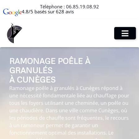
Téléphone :
06.85.19.08.92
4.8/5 basés sur 628 avis
RAMONAGE POÊLE À
GRANULÉS
À CUNÈGES
Ramonage poêle à granulés à Cunèges répond à
une nécessité fondamentale liée au chauffage pour
tous les foyers utilisant une cheminée, un poêle ou
une chaudière. Dans une ville comme Cunèges, où
les périodes de chauffe sont fréquentes, le recours
à un ramoneur permet de garantir un
fonctionnement optimal des installations. Le