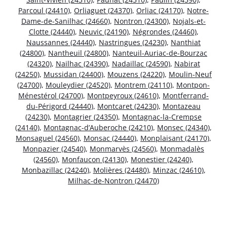
Parcoul (24410)
,
Orliaguet (24370)
,
Orliac (24170)
,
Notre-
Dame-de-Sanilhac (24660)
,
Nontron (24300)
,
Nojals-et-
Clotte (24440)
,
Neuvic (24190)
,
Négrondes (24460)
,
Naussannes (24440)
,
Nastringues (24230)
,
Nanthiat
(24800)
,
Nantheuil (24800)
,
Nanteuil-Auriac-de-Bourzac
(24320)
,
Nailhac (24390)
,
Nadaillac (24590)
,
Nabirat
(24250)
,
Mussidan (24400)
,
Mouzens (24220)
,
Moulin-Neuf
(24700)
,
Mouleydier (24520)
,
Montrem (24110)
,
Montpon-
Ménestérol (24700)
,
Montpeyroux (24610)
,
Montferrand-
du-Périgord (24440)
,
Montcaret (24230)
,
Montazeau
(24230)
,
Montagrier (24350)
,
Montagnac-la-Crempse
(24140)
,
Montagnac-d’Auberoche (24210)
,
Monsec (24340)
,
Monsaguel (24560)
,
Monsac (24440)
,
Monplaisant (24170)
,
Monpazier (24540)
,
Monmarvès (24560)
,
Monmadalès
(24560)
,
Monfaucon (24130)
,
Monestier (24240)
,
Monbazillac (24240)
,
Molières (24480)
,
Minzac (24610)
,
Milhac-de-Nontron (24470)