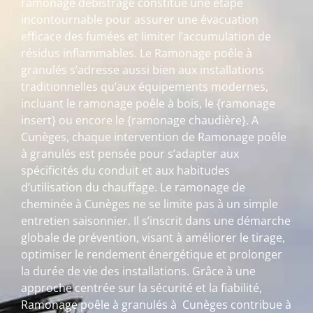
ramonage débistrage constitue une étape
incontournable pour assurer une évacuation
efficace des fumées et limiter l’accumulation de
résidus inflammables. Le Ramonage poêle à
granulés s’adresse aussi bien aux installations
traditionnelles qu’aux équipements modernes,
incluant le ramonage poêle à bois, le {ramonage
insert} ou encore le {ramonage chaudière}. A
Cunèges, chaque intervention de Ramonage poêle
à granulés est pensée pour s’adapter aux
spécificités du conduit et aux habitudes
d’utilisation du chauffage. Le ramonage de
cheminée à Cunèges ne se limite pas à un simple
entretien saisonnier. Il s’inscrit dans une démarche
globale de prévention, visant à améliorer le tirage,
optimiser le rendement énergétique et prolonger
la durée de vie des installations. Grâce à une
approche centrée sur la sécurité et la fiabilité,
Ramonage poêle à granulés à Cunèges contribue à