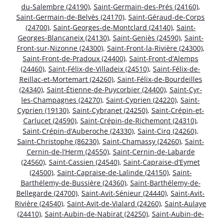
du-Salembre (24190)
,
Saint-Germain-des-Prés (24160)
,
Saint-Germain-de-Belvès (24170)
,
Saint-Géraud-de-Corps
(24700)
,
Saint-Georges-de-Montclard (24140)
,
Saint-
Georges-Blancaneix (24130)
,
Saint-Geniès (24590)
,
Saint-
Front-sur-Nizonne (24300)
,
Saint-Front-la-Rivière (24300)
,
Saint-Front-de-Pradoux (24400)
,
Saint-Front-d’Alemps
(24460)
,
Saint-Félix-de-Villadeix (24510)
,
Saint-Félix-de-
Reillac-et-Mortemart (24260)
,
Saint-Félix-de-Bourdeilles
(24340)
,
Saint-Étienne-de-Puycorbier (24400)
,
Saint-Cyr-
les-Champagnes (24270)
,
Saint-Cyprien (24220)
,
Saint-
Cyprien (19130)
,
Saint-Cybranet (24250)
,
Saint-Crépin-et-
Carlucet (24590)
,
Saint-Crépin-de-Richemont (24310)
,
Saint-Crépin-d’Auberoche (24330)
,
Saint-Cirq (24260)
,
Saint-Christophe (86230)
,
Saint-Chamassy (24260)
,
Saint-
Cernin-de-l’Herm (24550)
,
Saint-Cernin-de-Labarde
(24560)
,
Saint-Cassien (24540)
,
Saint-Capraise-d’Eymet
(24500)
,
Saint-Capraise-de-Lalinde (24150)
,
Saint-
Barthélemy-de-Bussière (24360)
,
Saint-Barthélemy-de-
Bellegarde (24700)
,
Saint-Avit-Sénieur (24440)
,
Saint-Avit-
Rivière (24540)
,
Saint-Avit-de-Vialard (24260)
,
Saint-Aulaye
(24410)
,
Saint-Aubin-de-Nabirat (24250)
,
Saint-Aubin-de-