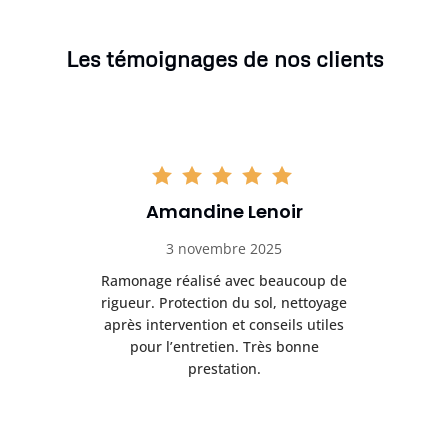
Les témoignages de nos clients
Amandine Lenoir
3 novembre 2025
e et
Ramonage réalisé avec beaucoup de
D
re
rigueur. Protection du sol, nettoyage
sé
é et
après intervention et conseils utiles
r
s.
pour l’entretien. Très bonne
prestation.