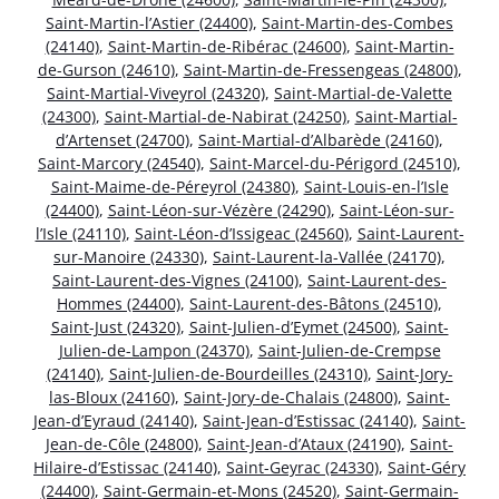
Saint-Martin-l’Astier (24400)
,
Saint-Martin-des-Combes
(24140)
,
Saint-Martin-de-Ribérac (24600)
,
Saint-Martin-
de-Gurson (24610)
,
Saint-Martin-de-Fressengeas (24800)
,
Saint-Martial-Viveyrol (24320)
,
Saint-Martial-de-Valette
(24300)
,
Saint-Martial-de-Nabirat (24250)
,
Saint-Martial-
d’Artenset (24700)
,
Saint-Martial-d’Albarède (24160)
,
Saint-Marcory (24540)
,
Saint-Marcel-du-Périgord (24510)
,
Saint-Maime-de-Péreyrol (24380)
,
Saint-Louis-en-l’Isle
(24400)
,
Saint-Léon-sur-Vézère (24290)
,
Saint-Léon-sur-
l’Isle (24110)
,
Saint-Léon-d’Issigeac (24560)
,
Saint-Laurent-
sur-Manoire (24330)
,
Saint-Laurent-la-Vallée (24170)
,
Saint-Laurent-des-Vignes (24100)
,
Saint-Laurent-des-
Hommes (24400)
,
Saint-Laurent-des-Bâtons (24510)
,
Saint-Just (24320)
,
Saint-Julien-d’Eymet (24500)
,
Saint-
Julien-de-Lampon (24370)
,
Saint-Julien-de-Crempse
(24140)
,
Saint-Julien-de-Bourdeilles (24310)
,
Saint-Jory-
las-Bloux (24160)
,
Saint-Jory-de-Chalais (24800)
,
Saint-
Jean-d’Eyraud (24140)
,
Saint-Jean-d’Estissac (24140)
,
Saint-
Jean-de-Côle (24800)
,
Saint-Jean-d’Ataux (24190)
,
Saint-
Hilaire-d’Estissac (24140)
,
Saint-Geyrac (24330)
,
Saint-Géry
(24400)
,
Saint-Germain-et-Mons (24520)
,
Saint-Germain-