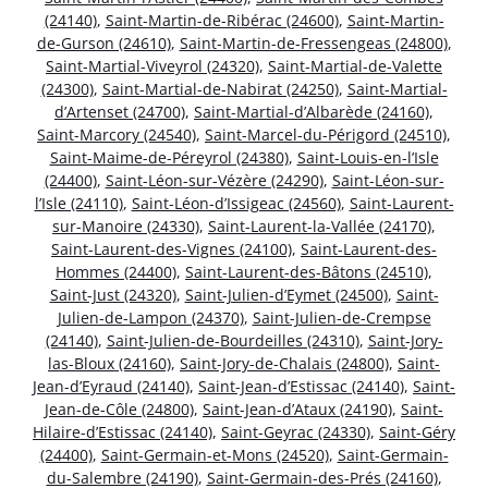
(24140)
,
Saint-Martin-de-Ribérac (24600)
,
Saint-Martin-
de-Gurson (24610)
,
Saint-Martin-de-Fressengeas (24800)
,
Saint-Martial-Viveyrol (24320)
,
Saint-Martial-de-Valette
(24300)
,
Saint-Martial-de-Nabirat (24250)
,
Saint-Martial-
d’Artenset (24700)
,
Saint-Martial-d’Albarède (24160)
,
Saint-Marcory (24540)
,
Saint-Marcel-du-Périgord (24510)
,
Saint-Maime-de-Péreyrol (24380)
,
Saint-Louis-en-l’Isle
(24400)
,
Saint-Léon-sur-Vézère (24290)
,
Saint-Léon-sur-
l’Isle (24110)
,
Saint-Léon-d’Issigeac (24560)
,
Saint-Laurent-
sur-Manoire (24330)
,
Saint-Laurent-la-Vallée (24170)
,
Saint-Laurent-des-Vignes (24100)
,
Saint-Laurent-des-
Hommes (24400)
,
Saint-Laurent-des-Bâtons (24510)
,
Saint-Just (24320)
,
Saint-Julien-d’Eymet (24500)
,
Saint-
Julien-de-Lampon (24370)
,
Saint-Julien-de-Crempse
(24140)
,
Saint-Julien-de-Bourdeilles (24310)
,
Saint-Jory-
las-Bloux (24160)
,
Saint-Jory-de-Chalais (24800)
,
Saint-
Jean-d’Eyraud (24140)
,
Saint-Jean-d’Estissac (24140)
,
Saint-
Jean-de-Côle (24800)
,
Saint-Jean-d’Ataux (24190)
,
Saint-
Hilaire-d’Estissac (24140)
,
Saint-Geyrac (24330)
,
Saint-Géry
(24400)
,
Saint-Germain-et-Mons (24520)
,
Saint-Germain-
du-Salembre (24190)
,
Saint-Germain-des-Prés (24160)
,