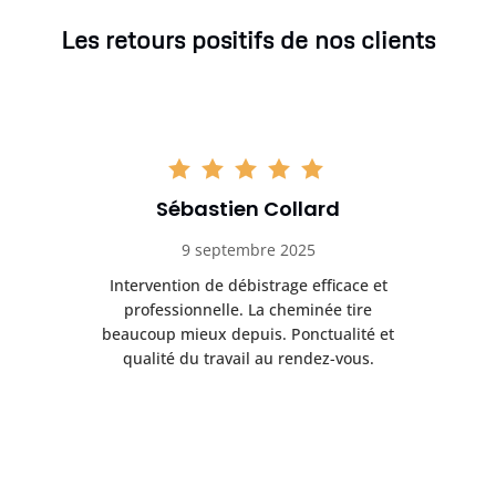
Les retours positifs de nos clients
Sébastien Collard
9 septembre 2025
il
Intervention de débistrage efficace et
Ra
professionnelle. La cheminée tire
ri
e
beaucoup mieux depuis. Ponctualité et
ap
.
qualité du travail au rendez-vous.