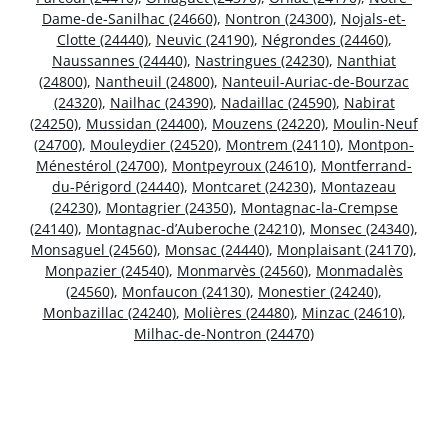
Dame-de-Sanilhac (24660)
,
Nontron (24300)
,
Nojals-et-
Clotte (24440)
,
Neuvic (24190)
,
Négrondes (24460)
,
Naussannes (24440)
,
Nastringues (24230)
,
Nanthiat
(24800)
,
Nantheuil (24800)
,
Nanteuil-Auriac-de-Bourzac
(24320)
,
Nailhac (24390)
,
Nadaillac (24590)
,
Nabirat
(24250)
,
Mussidan (24400)
,
Mouzens (24220)
,
Moulin-Neuf
(24700)
,
Mouleydier (24520)
,
Montrem (24110)
,
Montpon-
Ménestérol (24700)
,
Montpeyroux (24610)
,
Montferrand-
du-Périgord (24440)
,
Montcaret (24230)
,
Montazeau
(24230)
,
Montagrier (24350)
,
Montagnac-la-Crempse
(24140)
,
Montagnac-d’Auberoche (24210)
,
Monsec (24340)
,
Monsaguel (24560)
,
Monsac (24440)
,
Monplaisant (24170)
,
Monpazier (24540)
,
Monmarvès (24560)
,
Monmadalès
(24560)
,
Monfaucon (24130)
,
Monestier (24240)
,
Monbazillac (24240)
,
Molières (24480)
,
Minzac (24610)
,
Milhac-de-Nontron (24470)