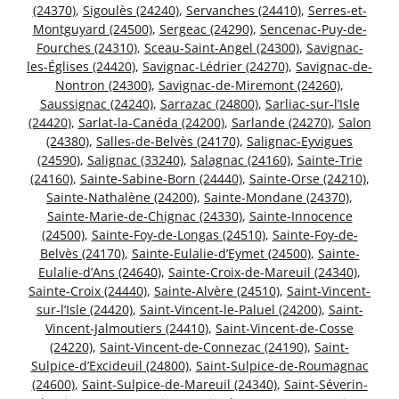
(24370)
,
Sigoulès (24240)
,
Servanches (24410)
,
Serres-et-
Montguyard (24500)
,
Sergeac (24290)
,
Sencenac-Puy-de-
Fourches (24310)
,
Sceau-Saint-Angel (24300)
,
Savignac-
les-Églises (24420)
,
Savignac-Lédrier (24270)
,
Savignac-de-
Nontron (24300)
,
Savignac-de-Miremont (24260)
,
Saussignac (24240)
,
Sarrazac (24800)
,
Sarliac-sur-l’Isle
(24420)
,
Sarlat-la-Canéda (24200)
,
Sarlande (24270)
,
Salon
(24380)
,
Salles-de-Belvès (24170)
,
Salignac-Eyvigues
(24590)
,
Salignac (33240)
,
Salagnac (24160)
,
Sainte-Trie
(24160)
,
Sainte-Sabine-Born (24440)
,
Sainte-Orse (24210)
,
Sainte-Nathalène (24200)
,
Sainte-Mondane (24370)
,
Sainte-Marie-de-Chignac (24330)
,
Sainte-Innocence
(24500)
,
Sainte-Foy-de-Longas (24510)
,
Sainte-Foy-de-
Belvès (24170)
,
Sainte-Eulalie-d’Eymet (24500)
,
Sainte-
Eulalie-d’Ans (24640)
,
Sainte-Croix-de-Mareuil (24340)
,
Sainte-Croix (24440)
,
Sainte-Alvère (24510)
,
Saint-Vincent-
sur-l’Isle (24420)
,
Saint-Vincent-le-Paluel (24200)
,
Saint-
Vincent-Jalmoutiers (24410)
,
Saint-Vincent-de-Cosse
(24220)
,
Saint-Vincent-de-Connezac (24190)
,
Saint-
Sulpice-d’Excideuil (24800)
,
Saint-Sulpice-de-Roumagnac
(24600)
,
Saint-Sulpice-de-Mareuil (24340)
,
Saint-Séverin-