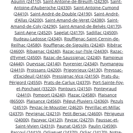
Aquilin (24110)
,
Saint-Antoine-de-Breuilh (24230)
,
Saint-
Antoine-d’Auberoche (24330)
,
Saint-Antoine-Cumond
(24410)
,
Saint-André-de-Double (24190)
,
Saint-André-
d’Allas (24200)
,
Saint-Amand-de-Vergt (24380)
,
Saint-
Amand-de-Coly (24290)
,
Saint-Amand-de-Belvès (24170)
,
Saint-Agne (24520)
,
Sagelat (24170)
,
Sadillac (24500)
,
Rudeau-Ladosse (24340)
,
Rouffignac-Saint-Cernin-de-
Reilhac (24580)
,
Rouffignac-de-Sigoulès (24240)
,
Ribérac
(24600)
,
Ribagnac (24240)
,
Razac-sur-l’Isle (24430)
,
Razac-
d’Eymet (24500)
,
Razac-de-Saussignac (24240)
,
Rampieux
(24440)
,
Queyssac (24140)
,
Puyrenier (24340)
,
Puymangou
(24410)
,
Proissans (24200)
,
Prigonrieux (24130)
,
Preyssac-
d’Excideuil (24160)
,
Pressignac-Vicq (24150)
,
Prats-du-
Périgord (24550)
,
Prats-de-Carlux (24370)
,
Port-Sainte-Foy-
et-Ponchapt (33220)
,
Pontours (24150)
,
Ponteyraud
(24410)
,
Pomport (24240)
,
Plazac (24580)
,
Plaisance
(86500)
,
Plaisance (24560)
,
Piégut-Pluviers (24360)
,
Pezuls
(24510)
,
Peyzac-le-Moustier (24620)
,
Peyrillac-et-Millac
(24370)
,
Peyrignac (24210)
,
Petit-Bersac (24600)
,
Périgueux
(24000)
,
Pazayac (24120)
,
Payzac (24270)
,
Paussac-et-
Saint-Vivien (24310)
,
Paunat (24510)
,
Paulin (24590)
,
Parcoul (24410)
,
Orliaguet (24370)
,
Orliac (24170)
,
Notre-