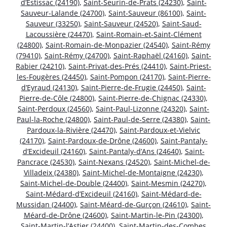
d’Estissac (24190)
,
Saint-Seurin-de-Prats (24230)
,
Saint-
Sauveur-Lalande (24700)
,
Saint-Sauveur (86100)
,
Saint-
Sauveur (33250)
,
Saint-Sauveur (24520)
,
Saint-Saud-
Lacoussière (24470)
,
Saint-Romain-et-Saint-Clément
(24800)
,
Saint-Romain-de-Monpazier (24540)
,
Saint-Rémy
(79410)
,
Saint-Rémy (24700)
,
Saint-Raphaël (24160)
,
Saint-
Rabier (24210)
,
Saint-Privat-des-Prés (24410)
,
Saint-Priest-
les-Fougères (24450)
,
Saint-Pompon (24170)
,
Saint-Pierre-
d’Eyraud (24130)
,
Saint-Pierre-de-Frugie (24450)
,
Saint-
Pierre-de-Côle (24800)
,
Saint-Pierre-de-Chignac (24330)
,
Saint-Perdoux (24560)
,
Saint-Paul-Lizonne (24320)
,
Saint-
Paul-la-Roche (24800)
,
Saint-Paul-de-Serre (24380)
,
Saint-
Pardoux-la-Rivière (24470)
,
Saint-Pardoux-et-Vielvic
(24170)
,
Saint-Pardoux-de-Drône (24600)
,
Saint-Pantaly-
d’Excideuil (24160)
,
Saint-Pantaly-d’Ans (24640)
,
Saint-
Pancrace (24530)
,
Saint-Nexans (24520)
,
Saint-Michel-de-
Villadeix (24380)
,
Saint-Michel-de-Montaigne (24230)
,
Saint-Michel-de-Double (24400)
,
Saint-Mesmin (24270)
,
Saint-Médard-d’Excideuil (24160)
,
Saint-Médard-de-
Mussidan (24400)
,
Saint-Méard-de-Gurçon (24610)
,
Saint-
Méard-de-Drône (24600)
,
Saint-Martin-le-Pin (24300)
,
Saint-Martin-l’Astier (24400)
,
Saint-Martin-des-Combes