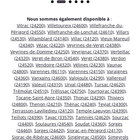
Nous sommes également disponible à
:
Vitrac (24200)
,
Villetoureix (24600)
,
Villefranche-du-
Périgord (24550)
,
Villefranche-de-Lonchat (24610)
,
Villars
(24530)
,
Villamblard (24140)
,
Villac (24120)
,
Vieux-Mareuil
(24340)
,
Vézac (24220)
,
Veyrines-de-Vergt (24380)
,
Veyrines-de-Domme (24250)
,
Veyrignac (24370)
,
Verteillac
(24320)
,
Vergt-de-Biron (24540)
,
Vergt (24380)
,
Verdon
(24520)
,
Vendoire (24320)
,
Vélines (24230)
,
Vaunac
(24800)
,
Varennes (86110)
,
Varennes (24150)
,
Varaignes
(24360)
,
Vanxains (24600)
,
Valojoulx (24290)
,
Vallereuil
(24190)
,
Valeuil (24310)
,
Urval (24480)
,
Tursac (24620)
,
Trémolat (24510)
,
Trélissac (24750)
,
Tourtoirac (24390)
,
Tocane-Saint-Apre (24350)
,
Thonac (24290)
,
Thiviers
(24800)
,
Thenon (24210)
,
Thénac (24240)
,
Teyjat (24300)
,
Terrasson-Lavilledieu (24120)
,
Temple-Laguyon (24390)
,
Teillots (24390)
,
Tayac (33570)
,
Tamniès (24620)
,
Sourzac
(24400)
,
Soulaures (24540)
,
Soudat (24360)
,
Sorges
(24460)
,
Sorges (24420)
,
Siorac-en-Périgord (24170)
,
Siorac-de-Ribérac (24600)
,
Singleyrac (24500)
,
Simeyrols