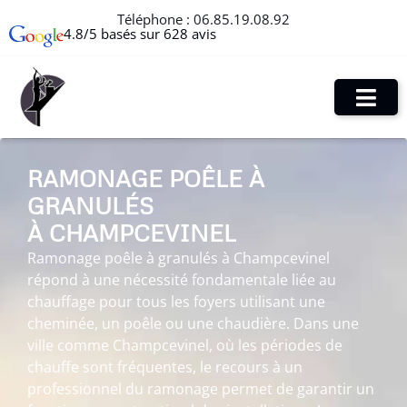
Téléphone :
06.85.19.08.92
4.8/5 basés sur 628 avis
RAMONAGE POÊLE À
GRANULÉS
À CHAMPCEVINEL
Ramonage poêle à granulés à Champcevinel
répond à une nécessité fondamentale liée au
chauffage pour tous les foyers utilisant une
cheminée, un poêle ou une chaudière. Dans une
ville comme Champcevinel, où les périodes de
chauffe sont fréquentes, le recours à un
professionnel du ramonage permet de garantir un