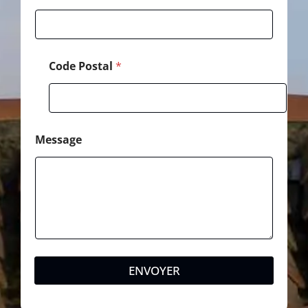
e
Code Postal
*
Message
ENVOYER