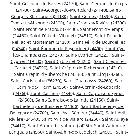
Saint-Germain-de-Belvès (24170)
,
Saint-Géraud-de-Corps
(24700)
,
Saint-Georges-de-Montclard (24140)
,
Saint-
Georges-Blancaneix (24130)
,
Saint-Geniès (24590)
,
Saint-
Front-sur-Nizonne (24300)
,
Saint-Front-la-Rivière (24300)
,
Saint-Front-de-Pradoux (24400)
,
Saint-Front-d’Alemps
(24460)
,
Saint-Félix-de-Villadeix (24510)
,
Saint-Félix-de-
Reillac-et-Mortemart (24260)
,
Saint-Félix-de-Bourdeilles
(24340)
,
Saint-Étienne-de-Puycorbier (24400)
,
Saint-Cyr-
les-Champagnes (24270)
,
Saint-Cyprien (24220)
,
Saint-
Cyprien (19130)
,
Saint-Cybranet (24250)
,
Saint-Crépin-et-
Carlucet (24590)
,
Saint-Crépin-de-Richemont (24310)
,
Saint-Crépin-d’Auberoche (24330)
,
Saint-Cirq (24260)
,
Saint-Christophe (86230)
,
Saint-Chamassy (24260)
,
Saint-
Cernin-de-l’Herm (24550)
,
Saint-Cernin-de-Labarde
(24560)
,
Saint-Cassien (24540)
,
Saint-Capraise-d’Eymet
(24500)
,
Saint-Capraise-de-Lalinde (24150)
,
Saint-
Barthélemy-de-Bussière (24360)
,
Saint-Barthélemy-de-
Bellegarde (24700)
,
Saint-Avit-Sénieur (24440)
,
Saint-Avit-
Rivière (24540)
,
Saint-Avit-de-Vialard (24260)
,
Saint-Aulaye
(24410)
,
Saint-Aubin-de-Nabirat (24250)
,
Saint-Aubin-de-
Lanquais (24560)
,
Saint-Aubin-de-Cadelech (24500)
,
Saint-