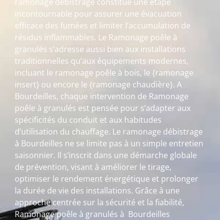
ramonage débistrage constitue une étape
incontournable pour assurer une évacuation
efficace des fumées et limiter l’accumulation de
résidus inflammables. Le Ramonage poêle à
granulés s’adresse aussi bien aux installations
traditionnelles qu’aux équipements modernes,
incluant le ramonage poêle à bois, le {ramonage
insert} ou encore le {ramonage chaudière}. A
Bourdeilles, chaque intervention de Ramonage
poêle à granulés est pensée pour s’adapter aux
spécificités du conduit et aux habitudes
d’utilisation du chauffage. Le ramonage débistrage
à Bourdeilles ne se limite pas à un simple entretien
saisonnier. Il s’inscrit dans une démarche globale
de prévention, visant à améliorer le tirage,
optimiser le rendement énergétique et prolonger
la durée de vie des installations. Grâce à une
approche centrée sur la sécurité et la fiabilité,
Ramonage poêle à granulés à Bourdeilles