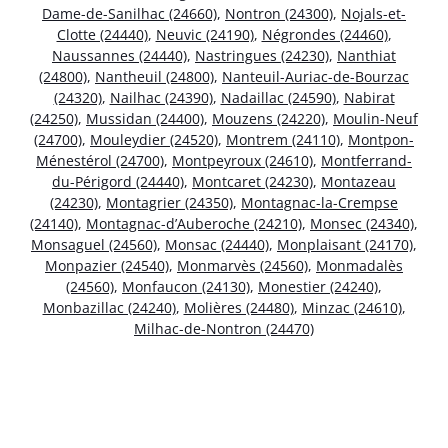
Dame-de-Sanilhac (24660)
,
Nontron (24300)
,
Nojals-et-
Clotte (24440)
,
Neuvic (24190)
,
Négrondes (24460)
,
Naussannes (24440)
,
Nastringues (24230)
,
Nanthiat
(24800)
,
Nantheuil (24800)
,
Nanteuil-Auriac-de-Bourzac
(24320)
,
Nailhac (24390)
,
Nadaillac (24590)
,
Nabirat
(24250)
,
Mussidan (24400)
,
Mouzens (24220)
,
Moulin-Neuf
(24700)
,
Mouleydier (24520)
,
Montrem (24110)
,
Montpon-
Ménestérol (24700)
,
Montpeyroux (24610)
,
Montferrand-
du-Périgord (24440)
,
Montcaret (24230)
,
Montazeau
(24230)
,
Montagrier (24350)
,
Montagnac-la-Crempse
(24140)
,
Montagnac-d’Auberoche (24210)
,
Monsec (24340)
,
Monsaguel (24560)
,
Monsac (24440)
,
Monplaisant (24170)
,
Monpazier (24540)
,
Monmarvès (24560)
,
Monmadalès
(24560)
,
Monfaucon (24130)
,
Monestier (24240)
,
Monbazillac (24240)
,
Molières (24480)
,
Minzac (24610)
,
Milhac-de-Nontron (24470)