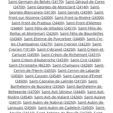
Saint-Germain-de-Belvès (24170)
,
Saint-Géraud-de-Corps
(24700)
,
Saint-Georges-de-Montclard (24140)
,
Saint-
Georges-Blancaneix (24130)
,
Saint-Geniès (24590)
,
Saint-
Front-sur-Nizonne (24300)
,
Saint-Front-la-Rivière (24300)
,
Saint-Front-de-Pradoux (24400)
,
Saint-Front-d’Alemps
(24460)
,
Saint-Félix-de-Villadeix (24510)
,
Saint-Félix-de-
Reillac-et-Mortemart (24260)
,
Saint-Félix-de-Bourdeilles
(24340)
,
Saint-Étienne-de-Puycorbier (24400)
,
Saint-Cyr-
les-Champagnes (24270)
,
Saint-Cyprien (24220)
,
Saint-
Cyprien (19130)
,
Saint-Cybranet (24250)
,
Saint-Crépin-et-
Carlucet (24590)
,
Saint-Crépin-de-Richemont (24310)
,
Saint-Crépin-d’Auberoche (24330)
,
Saint-Cirq (24260)
,
Saint-Christophe (86230)
,
Saint-Chamassy (24260)
,
Saint-
Cernin-de-l’Herm (24550)
,
Saint-Cernin-de-Labarde
(24560)
,
Saint-Cassien (24540)
,
Saint-Capraise-d’Eymet
(24500)
,
Saint-Capraise-de-Lalinde (24150)
,
Saint-
Barthélemy-de-Bussière (24360)
,
Saint-Barthélemy-de-
Bellegarde (24700)
,
Saint-Avit-Sénieur (24440)
,
Saint-Avit-
Rivière (24540)
,
Saint-Avit-de-Vialard (24260)
,
Saint-Aulaye
(24410)
,
Saint-Aubin-de-Nabirat (24250)
,
Saint-Aubin-de-
Lanquais (24560)
,
Saint-Aubin-de-Cadelech (24500)
,
Saint-
Aquilin (24110)
,
Saint-Antoine-de-Breuilh (24230)
,
Saint-