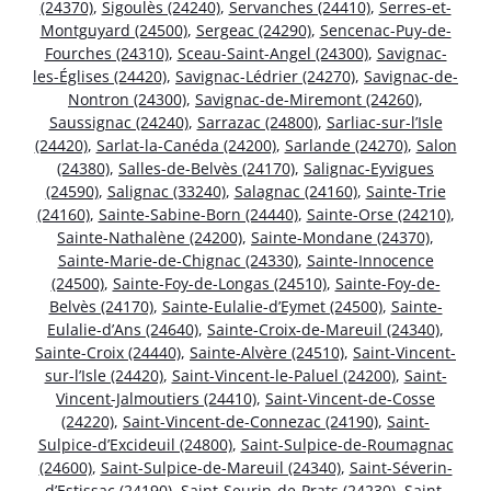
(24370)
,
Sigoulès (24240)
,
Servanches (24410)
,
Serres-et-
Montguyard (24500)
,
Sergeac (24290)
,
Sencenac-Puy-de-
Fourches (24310)
,
Sceau-Saint-Angel (24300)
,
Savignac-
les-Églises (24420)
,
Savignac-Lédrier (24270)
,
Savignac-de-
Nontron (24300)
,
Savignac-de-Miremont (24260)
,
Saussignac (24240)
,
Sarrazac (24800)
,
Sarliac-sur-l’Isle
(24420)
,
Sarlat-la-Canéda (24200)
,
Sarlande (24270)
,
Salon
(24380)
,
Salles-de-Belvès (24170)
,
Salignac-Eyvigues
(24590)
,
Salignac (33240)
,
Salagnac (24160)
,
Sainte-Trie
(24160)
,
Sainte-Sabine-Born (24440)
,
Sainte-Orse (24210)
,
Sainte-Nathalène (24200)
,
Sainte-Mondane (24370)
,
Sainte-Marie-de-Chignac (24330)
,
Sainte-Innocence
(24500)
,
Sainte-Foy-de-Longas (24510)
,
Sainte-Foy-de-
Belvès (24170)
,
Sainte-Eulalie-d’Eymet (24500)
,
Sainte-
Eulalie-d’Ans (24640)
,
Sainte-Croix-de-Mareuil (24340)
,
Sainte-Croix (24440)
,
Sainte-Alvère (24510)
,
Saint-Vincent-
sur-l’Isle (24420)
,
Saint-Vincent-le-Paluel (24200)
,
Saint-
Vincent-Jalmoutiers (24410)
,
Saint-Vincent-de-Cosse
(24220)
,
Saint-Vincent-de-Connezac (24190)
,
Saint-
Sulpice-d’Excideuil (24800)
,
Saint-Sulpice-de-Roumagnac
(24600)
,
Saint-Sulpice-de-Mareuil (24340)
,
Saint-Séverin-
d’Estissac (24190)
,
Saint-Seurin-de-Prats (24230)
,
Saint-