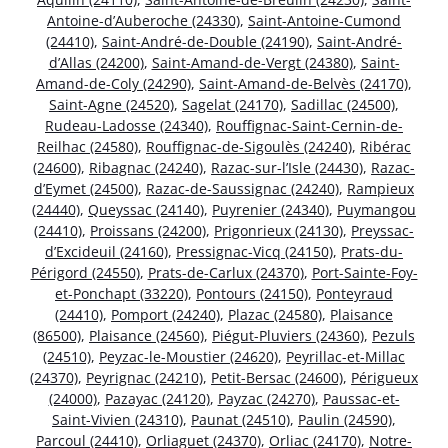
Antoine-d’Auberoche (24330)
,
Saint-Antoine-Cumond
(24410)
,
Saint-André-de-Double (24190)
,
Saint-André-
d’Allas (24200)
,
Saint-Amand-de-Vergt (24380)
,
Saint-
Amand-de-Coly (24290)
,
Saint-Amand-de-Belvès (24170)
,
Saint-Agne (24520)
,
Sagelat (24170)
,
Sadillac (24500)
,
Rudeau-Ladosse (24340)
,
Rouffignac-Saint-Cernin-de-
Reilhac (24580)
,
Rouffignac-de-Sigoulès (24240)
,
Ribérac
(24600)
,
Ribagnac (24240)
,
Razac-sur-l’Isle (24430)
,
Razac-
d’Eymet (24500)
,
Razac-de-Saussignac (24240)
,
Rampieux
(24440)
,
Queyssac (24140)
,
Puyrenier (24340)
,
Puymangou
(24410)
,
Proissans (24200)
,
Prigonrieux (24130)
,
Preyssac-
d’Excideuil (24160)
,
Pressignac-Vicq (24150)
,
Prats-du-
Périgord (24550)
,
Prats-de-Carlux (24370)
,
Port-Sainte-Foy-
et-Ponchapt (33220)
,
Pontours (24150)
,
Ponteyraud
(24410)
,
Pomport (24240)
,
Plazac (24580)
,
Plaisance
(86500)
,
Plaisance (24560)
,
Piégut-Pluviers (24360)
,
Pezuls
(24510)
,
Peyzac-le-Moustier (24620)
,
Peyrillac-et-Millac
(24370)
,
Peyrignac (24210)
,
Petit-Bersac (24600)
,
Périgueux
(24000)
,
Pazayac (24120)
,
Payzac (24270)
,
Paussac-et-
Saint-Vivien (24310)
,
Paunat (24510)
,
Paulin (24590)
,
Parcoul (24410)
,
Orliaguet (24370)
,
Orliac (24170)
,
Notre-