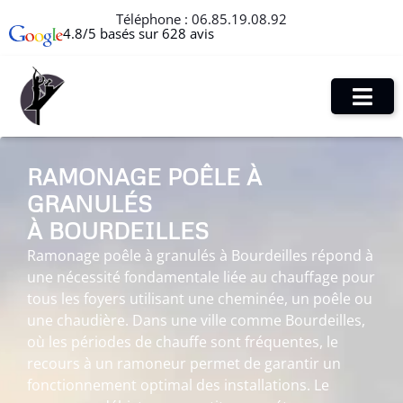
Téléphone :
06.85.19.08.92
4.8/5 basés sur 628 avis
RAMONAGE POÊLE À
GRANULÉS
À BOURDEILLES
Ramonage poêle à granulés à Bourdeilles répond à
une nécessité fondamentale liée au chauffage pour
tous les foyers utilisant une cheminée, un poêle ou
une chaudière. Dans une ville comme Bourdeilles,
où les périodes de chauffe sont fréquentes, le
recours à un ramoneur permet de garantir un
fonctionnement optimal des installations. Le