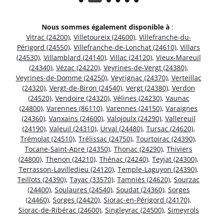
Nous sommes également disponible à
:
Vitrac (24200)
,
Villetoureix (24600)
,
Villefranche-du-
Périgord (24550)
,
Villefranche-de-Lonchat (24610)
,
Villars
(24530)
,
Villamblard (24140)
,
Villac (24120)
,
Vieux-Mareuil
(24340)
,
Vézac (24220)
,
Veyrines-de-Vergt (24380)
,
Veyrines-de-Domme (24250)
,
Veyrignac (24370)
,
Verteillac
(24320)
,
Vergt-de-Biron (24540)
,
Vergt (24380)
,
Verdon
(24520)
,
Vendoire (24320)
,
Vélines (24230)
,
Vaunac
(24800)
,
Varennes (86110)
,
Varennes (24150)
,
Varaignes
(24360)
,
Vanxains (24600)
,
Valojoulx (24290)
,
Vallereuil
(24190)
,
Valeuil (24310)
,
Urval (24480)
,
Tursac (24620)
,
Trémolat (24510)
,
Trélissac (24750)
,
Tourtoirac (24390)
,
Tocane-Saint-Apre (24350)
,
Thonac (24290)
,
Thiviers
(24800)
,
Thenon (24210)
,
Thénac (24240)
,
Teyjat (24300)
,
Terrasson-Lavilledieu (24120)
,
Temple-Laguyon (24390)
,
Teillots (24390)
,
Tayac (33570)
,
Tamniès (24620)
,
Sourzac
(24400)
,
Soulaures (24540)
,
Soudat (24360)
,
Sorges
(24460)
,
Sorges (24420)
,
Siorac-en-Périgord (24170)
,
Siorac-de-Ribérac (24600)
,
Singleyrac (24500)
,
Simeyrols