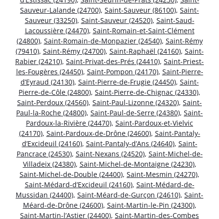
Sauveur-Lalande (24700)
,
Saint-Sauveur (86100)
,
Saint-
Sauveur (33250)
,
Saint-Sauveur (24520)
,
Saint-Saud-
Lacoussière (24470)
,
Saint-Romain-et-Saint-Clément
(24800)
,
Saint-Romain-de-Monpazier (24540)
,
Saint-Rémy
(79410)
,
Saint-Rémy (24700)
,
Saint-Raphaël (24160)
,
Saint-
Rabier (24210)
,
Saint-Privat-des-Prés (24410)
,
Saint-Priest-
les-Fougères (24450)
,
Saint-Pompon (24170)
,
Saint-Pierre-
d’Eyraud (24130)
,
Saint-Pierre-de-Frugie (24450)
,
Saint-
Pierre-de-Côle (24800)
,
Saint-Pierre-de-Chignac (24330)
,
Saint-Perdoux (24560)
,
Saint-Paul-Lizonne (24320)
,
Saint-
Paul-la-Roche (24800)
,
Saint-Paul-de-Serre (24380)
,
Saint-
Pardoux-la-Rivière (24470)
,
Saint-Pardoux-et-Vielvic
(24170)
,
Saint-Pardoux-de-Drône (24600)
,
Saint-Pantaly-
d’Excideuil (24160)
,
Saint-Pantaly-d’Ans (24640)
,
Saint-
Pancrace (24530)
,
Saint-Nexans (24520)
,
Saint-Michel-de-
Villadeix (24380)
,
Saint-Michel-de-Montaigne (24230)
,
Saint-Michel-de-Double (24400)
,
Saint-Mesmin (24270)
,
Saint-Médard-d’Excideuil (24160)
,
Saint-Médard-de-
Mussidan (24400)
,
Saint-Méard-de-Gurçon (24610)
,
Saint-
Méard-de-Drône (24600)
,
Saint-Martin-le-Pin (24300)
,
Saint-Martin-l’Astier (24400)
,
Saint-Martin-des-Combes