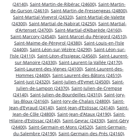
(24140)
,
Saint-Martin-de-Ribérac (24600)
,
Saint-Martin-
de-Gurson (24610)
,
Saint-Martin-de-Fressengeas (24800)
,
Saint-Martial-Viveyrol (24320)
,
Saint-Martial-de-Valette
(24300)
,
Saint-Martial-de-Nabirat (24250)
,
Saint-Martial-
d’Artenset (24700)
,
Saint-Martial-d’Albarède (24160)
,
Saint-Marcory (24540)
,
Saint-Marcel-du-Périgord (24510)
,
Saint-Maime-de-Péreyrol (24380)
,
Saint-Louis-en-l’Isle
(24400)
,
Saint-Léon-sur-Vézère (24290)
,
Saint-Léon-sur-
l’Isle (24110)
,
Saint-Léon-d’Issigeac (24560)
,
Saint-Laurent-
sur-Manoire (24330)
,
Saint-Laurent-la-Vallée (24170)
,
Saint-Laurent-des-Vignes (24100)
,
Saint-Laurent-des-
Hommes (24400)
,
Saint-Laurent-des-Bâtons (24510)
,
Saint-Just (24320)
,
Saint-Julien-d’Eymet (24500)
,
Saint-
Julien-de-Lampon (24370)
,
Saint-Julien-de-Crempse
(24140)
,
Saint-Julien-de-Bourdeilles (24310)
,
Saint-Jory-
las-Bloux (24160)
,
Saint-Jory-de-Chalais (24800)
,
Saint-
Jean-d’Eyraud (24140)
,
Saint-Jean-d’Estissac (24140)
,
Saint-
Jean-de-Côle (24800)
,
Saint-Jean-d’Ataux (24190)
,
Saint-
Hilaire-d’Estissac (24140)
,
Saint-Geyrac (24330)
,
Saint-Géry
(24400)
,
Saint-Germain-et-Mons (24520)
,
Saint-Germain-
du-Salembre (24190)
,
Saint-Germain-des-Prés (24160)
,