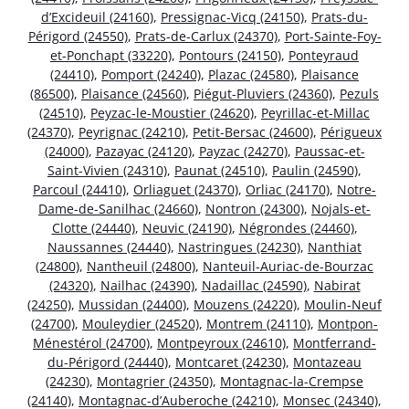
d’Excideuil (24160)
,
Pressignac-Vicq (24150)
,
Prats-du-
Périgord (24550)
,
Prats-de-Carlux (24370)
,
Port-Sainte-Foy-
et-Ponchapt (33220)
,
Pontours (24150)
,
Ponteyraud
(24410)
,
Pomport (24240)
,
Plazac (24580)
,
Plaisance
(86500)
,
Plaisance (24560)
,
Piégut-Pluviers (24360)
,
Pezuls
(24510)
,
Peyzac-le-Moustier (24620)
,
Peyrillac-et-Millac
(24370)
,
Peyrignac (24210)
,
Petit-Bersac (24600)
,
Périgueux
(24000)
,
Pazayac (24120)
,
Payzac (24270)
,
Paussac-et-
Saint-Vivien (24310)
,
Paunat (24510)
,
Paulin (24590)
,
Parcoul (24410)
,
Orliaguet (24370)
,
Orliac (24170)
,
Notre-
Dame-de-Sanilhac (24660)
,
Nontron (24300)
,
Nojals-et-
Clotte (24440)
,
Neuvic (24190)
,
Négrondes (24460)
,
Naussannes (24440)
,
Nastringues (24230)
,
Nanthiat
(24800)
,
Nantheuil (24800)
,
Nanteuil-Auriac-de-Bourzac
(24320)
,
Nailhac (24390)
,
Nadaillac (24590)
,
Nabirat
(24250)
,
Mussidan (24400)
,
Mouzens (24220)
,
Moulin-Neuf
(24700)
,
Mouleydier (24520)
,
Montrem (24110)
,
Montpon-
Ménestérol (24700)
,
Montpeyroux (24610)
,
Montferrand-
du-Périgord (24440)
,
Montcaret (24230)
,
Montazeau
(24230)
,
Montagrier (24350)
,
Montagnac-la-Crempse
(24140)
,
Montagnac-d’Auberoche (24210)
,
Monsec (24340)
,