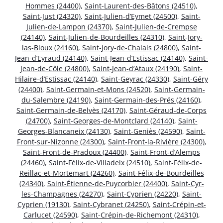
Hommes (24400)
,
Saint-Laurent-des-Bâtons (24510)
,
Saint-Just (24320)
,
Saint-Julien-d’Eymet (24500)
,
Saint-
Julien-de-Lampon (24370)
,
Saint-Julien-de-Crempse
(24140)
,
Saint-Julien-de-Bourdeilles (24310)
,
Saint-Jory-
las-Bloux (24160)
,
Saint-Jory-de-Chalais (24800)
,
Saint-
Jean-d’Eyraud (24140)
,
Saint-Jean-d’Estissac (24140)
,
Saint-
Jean-de-Côle (24800)
,
Saint-Jean-d’Ataux (24190)
,
Saint-
Hilaire-d’Estissac (24140)
,
Saint-Geyrac (24330)
,
Saint-Géry
(24400)
,
Saint-Germain-et-Mons (24520)
,
Saint-Germain-
du-Salembre (24190)
,
Saint-Germain-des-Prés (24160)
,
Saint-Germain-de-Belvès (24170)
,
Saint-Géraud-de-Corps
(24700)
,
Saint-Georges-de-Montclard (24140)
,
Saint-
Georges-Blancaneix (24130)
,
Saint-Geniès (24590)
,
Saint-
Front-sur-Nizonne (24300)
,
Saint-Front-la-Rivière (24300)
,
Saint-Front-de-Pradoux (24400)
,
Saint-Front-d’Alemps
(24460)
,
Saint-Félix-de-Villadeix (24510)
,
Saint-Félix-de-
Reillac-et-Mortemart (24260)
,
Saint-Félix-de-Bourdeilles
(24340)
,
Saint-Étienne-de-Puycorbier (24400)
,
Saint-Cyr-
les-Champagnes (24270)
,
Saint-Cyprien (24220)
,
Saint-
Cyprien (19130)
,
Saint-Cybranet (24250)
,
Saint-Crépin-et-
Carlucet (24590)
,
Saint-Crépin-de-Richemont (24310)
,