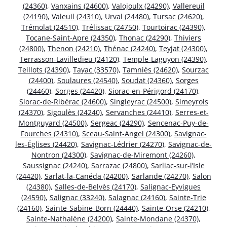
(24360)
,
Vanxains (24600)
,
Valojoulx (24290)
,
Vallereuil
(24190)
,
Valeuil (24310)
,
Urval (24480)
,
Tursac (24620)
,
Trémolat (24510)
,
Trélissac (24750)
,
Tourtoirac (24390)
,
Tocane-Saint-Apre (24350)
,
Thonac (24290)
,
Thiviers
(24800)
,
Thenon (24210)
,
Thénac (24240)
,
Teyjat (24300)
,
Terrasson-Lavilledieu (24120)
,
Temple-Laguyon (24390)
,
Teillots (24390)
,
Tayac (33570)
,
Tamniès (24620)
,
Sourzac
(24400)
,
Soulaures (24540)
,
Soudat (24360)
,
Sorges
(24460)
,
Sorges (24420)
,
Siorac-en-Périgord (24170)
,
Siorac-de-Ribérac (24600)
,
Singleyrac (24500)
,
Simeyrols
(24370)
,
Sigoulès (24240)
,
Servanches (24410)
,
Serres-et-
Montguyard (24500)
,
Sergeac (24290)
,
Sencenac-Puy-de-
Fourches (24310)
,
Sceau-Saint-Angel (24300)
,
Savignac-
les-Églises (24420)
,
Savignac-Lédrier (24270)
,
Savignac-de-
Nontron (24300)
,
Savignac-de-Miremont (24260)
,
Saussignac (24240)
,
Sarrazac (24800)
,
Sarliac-sur-l’Isle
(24420)
,
Sarlat-la-Canéda (24200)
,
Sarlande (24270)
,
Salon
(24380)
,
Salles-de-Belvès (24170)
,
Salignac-Eyvigues
(24590)
,
Salignac (33240)
,
Salagnac (24160)
,
Sainte-Trie
(24160)
,
Sainte-Sabine-Born (24440)
,
Sainte-Orse (24210)
,
Sainte-Nathalène (24200)
,
Sainte-Mondane (24370)
,