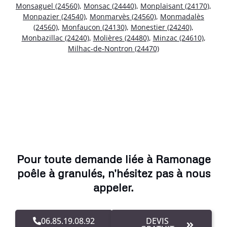
Monsaguel (24560)
,
Monsac (24440)
,
Monplaisant (24170)
,
Monpazier (24540)
,
Monmarvès (24560)
,
Monmadalès
(24560)
,
Monfaucon (24130)
,
Monestier (24240)
,
Monbazillac (24240)
,
Molières (24480)
,
Minzac (24610)
,
Milhac-de-Nontron (24470)
Pour toute demande liée à Ramonage
poêle à granulés, n'hésitez pas à nous
appeler.
06.85.19.08.92
DEVIS