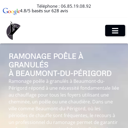
Téléphone :
06.85.19.08.92
4.8/5 basés sur 628 avis
RAMONAGE POÊLE À
GRANULÉS
À BEAUMONT-DU-PÉRIGORD
Ramonage poêle à granulés à Beaumont-du-
Périgord répond à une nécessité fondamentale liée
au chauffage pour tous les foyers utilisant une
cheminée, un poêle ou une chaudière. Dans une
ville comme Beaumont-du-Périgord, où les
périodes de chauffe sont fréquentes, le recours à
un professionnel du ramonage permet de garantir