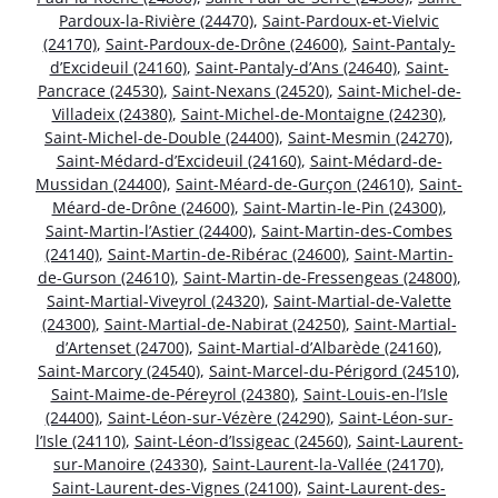
Pardoux-la-Rivière (24470)
,
Saint-Pardoux-et-Vielvic
(24170)
,
Saint-Pardoux-de-Drône (24600)
,
Saint-Pantaly-
d’Excideuil (24160)
,
Saint-Pantaly-d’Ans (24640)
,
Saint-
Pancrace (24530)
,
Saint-Nexans (24520)
,
Saint-Michel-de-
Villadeix (24380)
,
Saint-Michel-de-Montaigne (24230)
,
Saint-Michel-de-Double (24400)
,
Saint-Mesmin (24270)
,
Saint-Médard-d’Excideuil (24160)
,
Saint-Médard-de-
Mussidan (24400)
,
Saint-Méard-de-Gurçon (24610)
,
Saint-
Méard-de-Drône (24600)
,
Saint-Martin-le-Pin (24300)
,
Saint-Martin-l’Astier (24400)
,
Saint-Martin-des-Combes
(24140)
,
Saint-Martin-de-Ribérac (24600)
,
Saint-Martin-
de-Gurson (24610)
,
Saint-Martin-de-Fressengeas (24800)
,
Saint-Martial-Viveyrol (24320)
,
Saint-Martial-de-Valette
(24300)
,
Saint-Martial-de-Nabirat (24250)
,
Saint-Martial-
d’Artenset (24700)
,
Saint-Martial-d’Albarède (24160)
,
Saint-Marcory (24540)
,
Saint-Marcel-du-Périgord (24510)
,
Saint-Maime-de-Péreyrol (24380)
,
Saint-Louis-en-l’Isle
(24400)
,
Saint-Léon-sur-Vézère (24290)
,
Saint-Léon-sur-
l’Isle (24110)
,
Saint-Léon-d’Issigeac (24560)
,
Saint-Laurent-
sur-Manoire (24330)
,
Saint-Laurent-la-Vallée (24170)
,
Saint-Laurent-des-Vignes (24100)
,
Saint-Laurent-des-