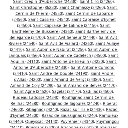
Saint-Crépin-d’Auberoche (24330)
,
Saint-Cirq (24260)
,
Saint-Christophe (86230)
,
Saint-Chamassy (24260)
,
Saint-
Cernin-de-l’Herm (24550)
,
Saint-Cernin-de-Labarde
(24560)
,
Saint-Cassien (24540)
,
Saint-Capraise-d’Eymet
(24500)
,
Saint-Capraise-de-Lalinde (24150)
,
Saint-
Barthélemy-de-Bussière (24360)
,
Saint-Barthélemy-de-
Bellegarde (24700)
,
Saint-Avit-Sénieur (24440)
,
Saint-Avit-
Rivière (24540)
,
Saint-Avit-de-Vialard (24260)
,
Saint-Aulaye
(24410)
,
Saint-Aubin-de-Nabirat (24250)
,
Saint-Aubin-de-
Lanquais (24560)
,
Saint-Aubin-de-Cadelech (24500)
,
Saint-
Aquilin (24110)
,
Saint-Antoine-de-Breuilh (24230)
,
Saint-
Antoine-d’Auberoche (24330)
,
Saint-Antoine-Cumond
(24410)
,
Saint-André-de-Double (24190)
,
Saint-André-
d’Allas (24200)
,
Saint-Amand-de-Vergt (24380)
,
Saint-
Amand-de-Coly (24290)
,
Saint-Amand-de-Belvès (24170)
,
Saint-Agne (24520)
,
Sagelat (24170)
,
Sadillac (24500)
,
Rudeau-Ladosse (24340)
,
Rouffignac-Saint-Cernin-de-
Reilhac (24580)
,
Rouffignac-de-Sigoulès (24240)
,
Ribérac
(24600)
,
Ribagnac (24240)
,
Razac-sur-l’Isle (24430)
,
Razac-
d’Eymet (24500)
,
Razac-de-Saussignac (24240)
,
Rampieux
(24440)
,
Queyssac (24140)
,
Puyrenier (24340)
,
Puymangou
(24410)
,
Proissans (24200)
,
Prigonrieux (24130)
,
Preyssac-