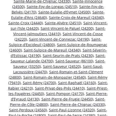
Sainte-Marie-de-Chignac (24330)
,
Sainte-Innocence
(24500)
,
Sainte-Foy-de-Longas (24510)
,
Sainte-Foy-de-
Belvès (24170)
,
Sainte-Eulalie-d’Eymet (24500)
,
Sainte-
Eulalie-d’Ans (24640)
,
Sainte-Croix-de-Mareuil (24340)
,
Sainte-Croix (24440)
,
Sainte-Alvère (24510)
,
Saint-Vincent-
sur-l’Isle (24420)
,
Saint-Vincent-le-Paluel (24200)
,
Saint-
Vincent-Jalmoutiers (24410)
,
Saint-Vincent-de-Cosse
(24220)
,
Saint-Vincent-de-Connezac (24190)
,
Saint-
Sulpice-d’Excideuil (24800)
,
Saint-Sulpice-de-Roumagnac
(24600)
,
Saint-Sulpice-de-Mareuil (24340)
,
Saint-Séverin-
d’Estissac (24190)
,
Saint-Seurin-de-Prats (24230)
,
Saint-
Sauveur-Lalande (24700)
,
Saint-Sauveur (86100)
,
Saint-
Sauveur (33250)
,
Saint-Sauveur (24520)
,
Saint-Saud-
Lacoussière (24470)
,
Saint-Romain-et-Saint-Clément
(24800)
,
Saint-Romain-de-Monpazier (24540)
,
Saint-Rémy
(79410)
,
Saint-Rémy (24700)
,
Saint-Raphaël (24160)
,
Saint-
Rabier (24210)
,
Saint-Privat-des-Prés (24410)
,
Saint-Priest-
les-Fougères (24450)
,
Saint-Pompon (24170)
,
Saint-Pierre-
d’Eyraud (24130)
,
Saint-Pierre-de-Frugie (24450)
,
Saint-
Pierre-de-Côle (24800)
,
Saint-Pierre-de-Chignac (24330)
,
Saint-Perdoux (24560)
,
Saint-Paul-Lizonne (24320)
,
Saint-
Paul-la-Roche (24800)
,
Saint-Paul-de-Serre (24380)
,
Saint-