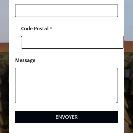
o
n
e
Code Postal
*
Message
ENVOYER