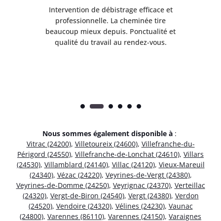
il
Intervention de débistrage efficace et
Ra
professionnelle. La cheminée tire
ri
e
beaucoup mieux depuis. Ponctualité et
ap
.
qualité du travail au rendez-vous.
Nous sommes également disponible à
:
Vitrac (24200)
,
Villetoureix (24600)
,
Villefranche-du-
Périgord (24550)
,
Villefranche-de-Lonchat (24610)
,
Villars
(24530)
,
Villamblard (24140)
,
Villac (24120)
,
Vieux-Mareuil
(24340)
,
Vézac (24220)
,
Veyrines-de-Vergt (24380)
,
Veyrines-de-Domme (24250)
,
Veyrignac (24370)
,
Verteillac
(24320)
,
Vergt-de-Biron (24540)
,
Vergt (24380)
,
Verdon
(24520)
,
Vendoire (24320)
,
Vélines (24230)
,
Vaunac
(24800)
,
Varennes (86110)
,
Varennes (24150)
,
Varaignes