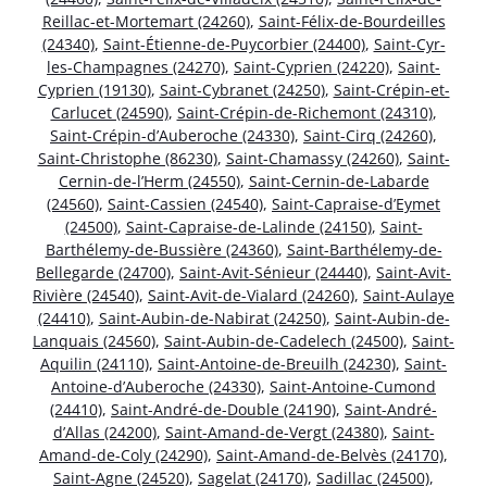
Reillac-et-Mortemart (24260)
,
Saint-Félix-de-Bourdeilles
(24340)
,
Saint-Étienne-de-Puycorbier (24400)
,
Saint-Cyr-
les-Champagnes (24270)
,
Saint-Cyprien (24220)
,
Saint-
Cyprien (19130)
,
Saint-Cybranet (24250)
,
Saint-Crépin-et-
Carlucet (24590)
,
Saint-Crépin-de-Richemont (24310)
,
Saint-Crépin-d’Auberoche (24330)
,
Saint-Cirq (24260)
,
Saint-Christophe (86230)
,
Saint-Chamassy (24260)
,
Saint-
Cernin-de-l’Herm (24550)
,
Saint-Cernin-de-Labarde
(24560)
,
Saint-Cassien (24540)
,
Saint-Capraise-d’Eymet
(24500)
,
Saint-Capraise-de-Lalinde (24150)
,
Saint-
Barthélemy-de-Bussière (24360)
,
Saint-Barthélemy-de-
Bellegarde (24700)
,
Saint-Avit-Sénieur (24440)
,
Saint-Avit-
Rivière (24540)
,
Saint-Avit-de-Vialard (24260)
,
Saint-Aulaye
(24410)
,
Saint-Aubin-de-Nabirat (24250)
,
Saint-Aubin-de-
Lanquais (24560)
,
Saint-Aubin-de-Cadelech (24500)
,
Saint-
Aquilin (24110)
,
Saint-Antoine-de-Breuilh (24230)
,
Saint-
Antoine-d’Auberoche (24330)
,
Saint-Antoine-Cumond
(24410)
,
Saint-André-de-Double (24190)
,
Saint-André-
d’Allas (24200)
,
Saint-Amand-de-Vergt (24380)
,
Saint-
Amand-de-Coly (24290)
,
Saint-Amand-de-Belvès (24170)
,
Saint-Agne (24520)
,
Sagelat (24170)
,
Sadillac (24500)
,