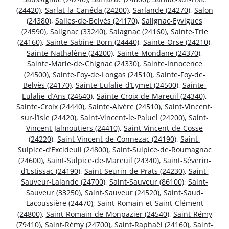
(24420)
,
Sarlat-la-Canéda (24200)
,
Sarlande (24270)
,
Salon
(24380)
,
Salles-de-Belvès (24170)
,
Salignac-Eyvigues
(24590)
,
Salignac (33240)
,
Salagnac (24160)
,
Sainte-Trie
(24160)
,
Sainte-Sabine-Born (24440)
,
Sainte-Orse (24210)
,
Sainte-Nathalène (24200)
,
Sainte-Mondane (24370)
,
Sainte-Marie-de-Chignac (24330)
,
Sainte-Innocence
(24500)
,
Sainte-Foy-de-Longas (24510)
,
Sainte-Foy-de-
Belvès (24170)
,
Sainte-Eulalie-d’Eymet (24500)
,
Sainte-
Eulalie-d’Ans (24640)
,
Sainte-Croix-de-Mareuil (24340)
,
Sainte-Croix (24440)
,
Sainte-Alvère (24510)
,
Saint-Vincent-
sur-l’Isle (24420)
,
Saint-Vincent-le-Paluel (24200)
,
Saint-
Vincent-Jalmoutiers (24410)
,
Saint-Vincent-de-Cosse
(24220)
,
Saint-Vincent-de-Connezac (24190)
,
Saint-
Sulpice-d’Excideuil (24800)
,
Saint-Sulpice-de-Roumagnac
(24600)
,
Saint-Sulpice-de-Mareuil (24340)
,
Saint-Séverin-
d’Estissac (24190)
,
Saint-Seurin-de-Prats (24230)
,
Saint-
Sauveur-Lalande (24700)
,
Saint-Sauveur (86100)
,
Saint-
Sauveur (33250)
,
Saint-Sauveur (24520)
,
Saint-Saud-
Lacoussière (24470)
,
Saint-Romain-et-Saint-Clément
(24800)
,
Saint-Romain-de-Monpazier (24540)
,
Saint-Rémy
(79410)
,
Saint-Rémy (24700)
,
Saint-Raphaël (24160)
,
Saint-