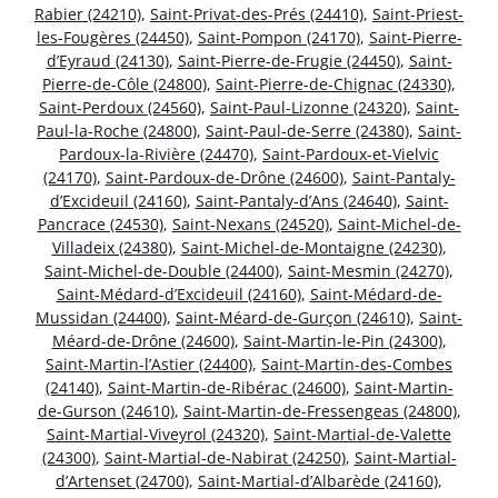
Rabier (24210)
,
Saint-Privat-des-Prés (24410)
,
Saint-Priest-
les-Fougères (24450)
,
Saint-Pompon (24170)
,
Saint-Pierre-
d’Eyraud (24130)
,
Saint-Pierre-de-Frugie (24450)
,
Saint-
Pierre-de-Côle (24800)
,
Saint-Pierre-de-Chignac (24330)
,
Saint-Perdoux (24560)
,
Saint-Paul-Lizonne (24320)
,
Saint-
Paul-la-Roche (24800)
,
Saint-Paul-de-Serre (24380)
,
Saint-
Pardoux-la-Rivière (24470)
,
Saint-Pardoux-et-Vielvic
(24170)
,
Saint-Pardoux-de-Drône (24600)
,
Saint-Pantaly-
d’Excideuil (24160)
,
Saint-Pantaly-d’Ans (24640)
,
Saint-
Pancrace (24530)
,
Saint-Nexans (24520)
,
Saint-Michel-de-
Villadeix (24380)
,
Saint-Michel-de-Montaigne (24230)
,
Saint-Michel-de-Double (24400)
,
Saint-Mesmin (24270)
,
Saint-Médard-d’Excideuil (24160)
,
Saint-Médard-de-
Mussidan (24400)
,
Saint-Méard-de-Gurçon (24610)
,
Saint-
Méard-de-Drône (24600)
,
Saint-Martin-le-Pin (24300)
,
Saint-Martin-l’Astier (24400)
,
Saint-Martin-des-Combes
(24140)
,
Saint-Martin-de-Ribérac (24600)
,
Saint-Martin-
de-Gurson (24610)
,
Saint-Martin-de-Fressengeas (24800)
,
Saint-Martial-Viveyrol (24320)
,
Saint-Martial-de-Valette
(24300)
,
Saint-Martial-de-Nabirat (24250)
,
Saint-Martial-
d’Artenset (24700)
,
Saint-Martial-d’Albarède (24160)
,