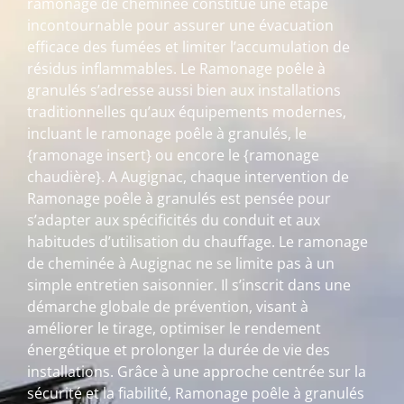
ramonage de cheminée constitue une étape
incontournable pour assurer une évacuation
efficace des fumées et limiter l’accumulation de
résidus inflammables. Le Ramonage poêle à
granulés s’adresse aussi bien aux installations
traditionnelles qu’aux équipements modernes,
incluant le ramonage poêle à granulés, le
{ramonage insert} ou encore le {ramonage
chaudière}. A Augignac, chaque intervention de
Ramonage poêle à granulés est pensée pour
s’adapter aux spécificités du conduit et aux
habitudes d’utilisation du chauffage. Le ramonage
de cheminée à Augignac ne se limite pas à un
simple entretien saisonnier. Il s’inscrit dans une
démarche globale de prévention, visant à
améliorer le tirage, optimiser le rendement
énergétique et prolonger la durée de vie des
installations. Grâce à une approche centrée sur la
sécurité et la fiabilité, Ramonage poêle à granulés