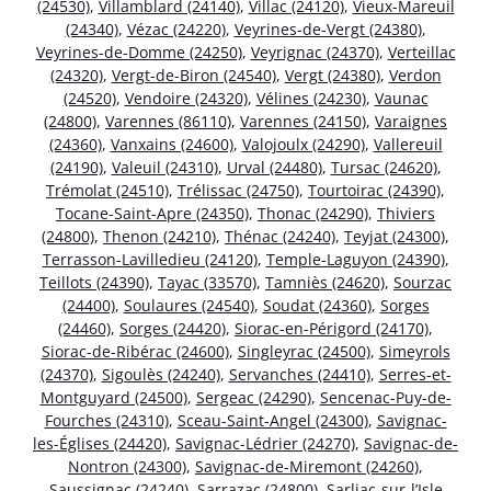
(24530)
,
Villamblard (24140)
,
Villac (24120)
,
Vieux-Mareuil
(24340)
,
Vézac (24220)
,
Veyrines-de-Vergt (24380)
,
Veyrines-de-Domme (24250)
,
Veyrignac (24370)
,
Verteillac
(24320)
,
Vergt-de-Biron (24540)
,
Vergt (24380)
,
Verdon
(24520)
,
Vendoire (24320)
,
Vélines (24230)
,
Vaunac
(24800)
,
Varennes (86110)
,
Varennes (24150)
,
Varaignes
(24360)
,
Vanxains (24600)
,
Valojoulx (24290)
,
Vallereuil
(24190)
,
Valeuil (24310)
,
Urval (24480)
,
Tursac (24620)
,
Trémolat (24510)
,
Trélissac (24750)
,
Tourtoirac (24390)
,
Tocane-Saint-Apre (24350)
,
Thonac (24290)
,
Thiviers
(24800)
,
Thenon (24210)
,
Thénac (24240)
,
Teyjat (24300)
,
Terrasson-Lavilledieu (24120)
,
Temple-Laguyon (24390)
,
Teillots (24390)
,
Tayac (33570)
,
Tamniès (24620)
,
Sourzac
(24400)
,
Soulaures (24540)
,
Soudat (24360)
,
Sorges
(24460)
,
Sorges (24420)
,
Siorac-en-Périgord (24170)
,
Siorac-de-Ribérac (24600)
,
Singleyrac (24500)
,
Simeyrols
(24370)
,
Sigoulès (24240)
,
Servanches (24410)
,
Serres-et-
Montguyard (24500)
,
Sergeac (24290)
,
Sencenac-Puy-de-
Fourches (24310)
,
Sceau-Saint-Angel (24300)
,
Savignac-
les-Églises (24420)
,
Savignac-Lédrier (24270)
,
Savignac-de-
Nontron (24300)
,
Savignac-de-Miremont (24260)
,
Saussignac (24240)
,
Sarrazac (24800)
,
Sarliac-sur-l’Isle