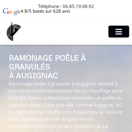
Téléphone :
06.85.19.08.92
4.8/5 basés sur 628 avis
RAMONAGE POÊLE À
GRANULÉS
À AUGIGNAC
Ramonage poêle à granulés à Augignac répond à
une nécessité fondamentale liée au chauffage pour
tous les foyers utilisant une cheminée, un poêle ou
une chaudière. Dans une ville comme Augignac, où
les périodes de chauffe sont fréquentes, le recours
à un ramoneur permet de garantir un
fonctionnement optimal des installations. Le