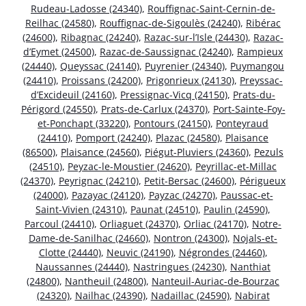
Rudeau-Ladosse (24340)
,
Rouffignac-Saint-Cernin-de-
Reilhac (24580)
,
Rouffignac-de-Sigoulès (24240)
,
Ribérac
(24600)
,
Ribagnac (24240)
,
Razac-sur-l’Isle (24430)
,
Razac-
d’Eymet (24500)
,
Razac-de-Saussignac (24240)
,
Rampieux
(24440)
,
Queyssac (24140)
,
Puyrenier (24340)
,
Puymangou
(24410)
,
Proissans (24200)
,
Prigonrieux (24130)
,
Preyssac-
d’Excideuil (24160)
,
Pressignac-Vicq (24150)
,
Prats-du-
Périgord (24550)
,
Prats-de-Carlux (24370)
,
Port-Sainte-Foy-
et-Ponchapt (33220)
,
Pontours (24150)
,
Ponteyraud
(24410)
,
Pomport (24240)
,
Plazac (24580)
,
Plaisance
(86500)
,
Plaisance (24560)
,
Piégut-Pluviers (24360)
,
Pezuls
(24510)
,
Peyzac-le-Moustier (24620)
,
Peyrillac-et-Millac
(24370)
,
Peyrignac (24210)
,
Petit-Bersac (24600)
,
Périgueux
(24000)
,
Pazayac (24120)
,
Payzac (24270)
,
Paussac-et-
Saint-Vivien (24310)
,
Paunat (24510)
,
Paulin (24590)
,
Parcoul (24410)
,
Orliaguet (24370)
,
Orliac (24170)
,
Notre-
Dame-de-Sanilhac (24660)
,
Nontron (24300)
,
Nojals-et-
Clotte (24440)
,
Neuvic (24190)
,
Négrondes (24460)
,
Naussannes (24440)
,
Nastringues (24230)
,
Nanthiat
(24800)
,
Nantheuil (24800)
,
Nanteuil-Auriac-de-Bourzac
(24320)
,
Nailhac (24390)
,
Nadaillac (24590)
,
Nabirat