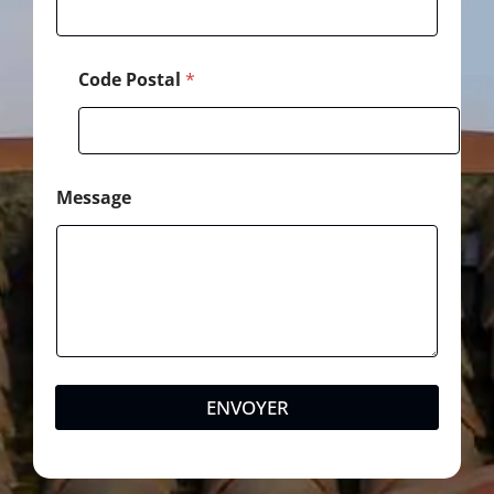
a
l
Code Postal
*
Message
ENVOYER