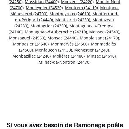
(24250)
,
Mussidan (24400)
,
Mouzens (24220)
,
Moulin-Neuf
(24700)
,
Mouleydier (24520)
,
Montrem (24110)
,
Montpon-
Ménestérol (24700)
,
Montpeyroux (24610)
,
Montferrand-
du-Périgord (24440)
,
Montcaret (24230)
,
Montazeau
(24230)
,
Montagrier (24350)
,
Montagnac-la-Crempse
(24140)
,
Montagnac-d’Auberoche (24210)
,
Monsec (24340)
,
Monsaguel (24560)
,
Monsac (24440)
,
Monplaisant (24170)
,
Monpazier (24540)
,
Monmarvès (24560)
,
Monmadalès
(24560)
,
Monfaucon (24130)
,
Monestier (24240)
,
Monbazillac (24240)
,
Molières (24480)
,
Minzac (24610)
,
Milhac-de-Nontron (24470)
Si vous avez besoin de Ramonage poêle