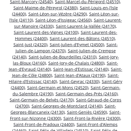
Saint-Marcory (24540)
,
Saint-Marcel-du-Périgord (24510)
,
Saint-Maime-de-Péreyrol (24380)
,
Saint-Louis-en-l’Isle
(24400)
,
Saint-Léon-sur-Vézère (24290)
,
Saint-Léon-sur-
l’Isle (24110)
,
Saint-Léon-d’Issigeac (24560)
,
Saint-Laurent-
sur-Manoire (24330)
,
Saint-Laurent-la-Vallée (24170)
,
Saint-Laurent-des-Vignes (24100)
,
Saint-Laurent-des-
Hommes (24400)
,
Saint-Laurent-des-Bâtons (24510)
,
Saint-Just (24320)
,
Saint-Julien-d’Eymet (24500)
,
Saint-
Julien-de-Lampon (24370)
,
Saint-Julien-de-Crempse
(24140)
,
Saint-Julien-de-Bourdeilles (24310)
,
Saint-Jory-
las-Bloux (24160)
,
Saint-Jory-de-Chalais (24800)
,
Saint-
Jean-d’Eyraud (24140)
,
Saint-Jean-d’Estissac (24140)
,
Saint-
Jean-de-Côle (24800)
,
Saint-Jean-d’Ataux (24190)
,
Saint-
Hilaire-d’Estissac (24140)
,
Saint-Geyrac (24330)
,
Saint-Géry
(24400)
,
Saint-Germain-et-Mons (24520)
,
Saint-Germain-
du-Salembre (24190)
,
Saint-Germain-des-Prés (24160)
,
Saint-Germain-de-Belvès (24170)
,
Saint-Géraud-de-Corps
(24700)
,
Saint-Georges-de-Montclard (24140)
,
Saint-
Georges-Blancaneix (24130)
,
Saint-Geniès (24590)
,
Saint-
Front-sur-Nizonne (24300)
,
Saint-Front-la-Rivière (24300)
,
Saint-Front-de-Pradoux (24400)
,
Saint-Front-d’Alemps
(24460)
,
Saint-Félix-de-Villadeix (24510)
,
Saint-Félix-de-