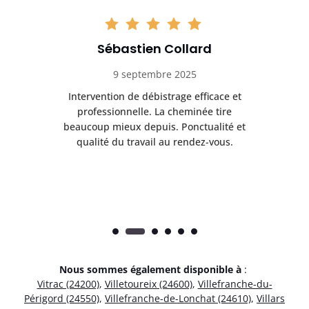
Sébastien Collard
9 septembre 2025
il
Intervention de débistrage efficace et
Ra
professionnelle. La cheminée tire
ri
e
beaucoup mieux depuis. Ponctualité et
ap
.
qualité du travail au rendez-vous.
Nous sommes également disponible à
:
Vitrac (24200)
,
Villetoureix (24600)
,
Villefranche-du-
Périgord (24550)
,
Villefranche-de-Lonchat (24610)
,
Villars