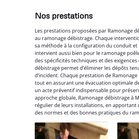
Nos prestations
Les prestations proposées par Ramonage déb
au ramonage débistrage. Chaque intervention
sa méthode à la configuration du conduit et 
intervient aussi bien pour le ramonage poêl
des spécificités techniques et des exigences
débistrage permet d’éliminer les dépôts ten
Lo
d’incident. Chaque prestation de Ramonage 
tout en assurant une évacuation optimale d
2
un acte préventif indispensable pour préser
Trè
approche globale, Ramonage débistrage à Me
débist
régulier de leurs installations, en apportant
Chemi
des normes et des bonnes pratiques du ra
nettoyé
nette
re