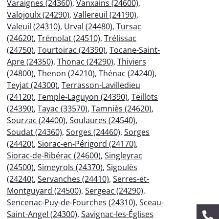
Varaignes (24360)
,
Vanxains (24600)
,
Valojoulx (24290)
,
Vallereuil (24190)
,
Valeuil (24310)
,
Urval (24480)
,
Tursac
(24620)
,
Trémolat (24510)
,
Trélissac
(24750)
,
Tourtoirac (24390)
,
Tocane-Saint-
Apre (24350)
,
Thonac (24290)
,
Thiviers
(24800)
,
Thenon (24210)
,
Thénac (24240)
,
Teyjat (24300)
,
Terrasson-Lavilledieu
(24120)
,
Temple-Laguyon (24390)
,
Teillots
(24390)
,
Tayac (33570)
,
Tamniès (24620)
,
Sourzac (24400)
,
Soulaures (24540)
,
Soudat (24360)
,
Sorges (24460)
,
Sorges
(24420)
,
Siorac-en-Périgord (24170)
,
Siorac-de-Ribérac (24600)
,
Singleyrac
(24500)
,
Simeyrols (24370)
,
Sigoulès
(24240)
,
Servanches (24410)
,
Serres-et-
Montguyard (24500)
,
Sergeac (24290)
,
Sencenac-Puy-de-Fourches (24310)
,
Sceau-
Saint-Angel (24300)
,
Savignac-les-Églises