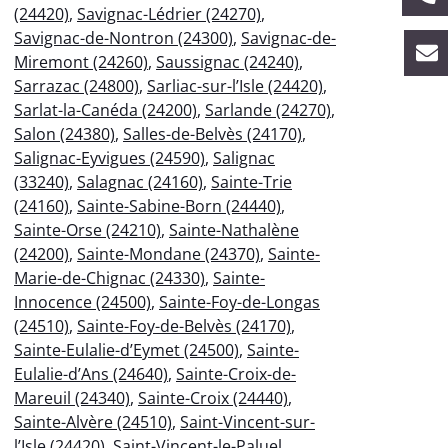
(24420)
,
Savignac-Lédrier (24270)
,
Savignac-de-Nontron (24300)
,
Savignac-de-
Miremont (24260)
,
Saussignac (24240)
,
Sarrazac (24800)
,
Sarliac-sur-l’Isle (24420)
,
Sarlat-la-Canéda (24200)
,
Sarlande (24270)
,
Salon (24380)
,
Salles-de-Belvès (24170)
,
Salignac-Eyvigues (24590)
,
Salignac
(33240)
,
Salagnac (24160)
,
Sainte-Trie
(24160)
,
Sainte-Sabine-Born (24440)
,
Sainte-Orse (24210)
,
Sainte-Nathalène
(24200)
,
Sainte-Mondane (24370)
,
Sainte-
Marie-de-Chignac (24330)
,
Sainte-
Innocence (24500)
,
Sainte-Foy-de-Longas
(24510)
,
Sainte-Foy-de-Belvès (24170)
,
Sainte-Eulalie-d’Eymet (24500)
,
Sainte-
Eulalie-d’Ans (24640)
,
Sainte-Croix-de-
Mareuil (24340)
,
Sainte-Croix (24440)
,
Sainte-Alvère (24510)
,
Saint-Vincent-sur-
l’Isle (24420)
,
Saint-Vincent-le-Paluel