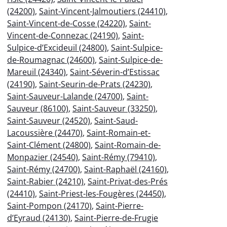
(24200)
,
Saint-Vincent-Jalmoutiers (24410)
,
Saint-Vincent-de-Cosse (24220)
,
Saint-
Vincent-de-Connezac (24190)
,
Saint-
Sulpice-d’Excideuil (24800)
,
Saint-Sulpice-
de-Roumagnac (24600)
,
Saint-Sulpice-de-
Mareuil (24340)
,
Saint-Séverin-d’Estissac
(24190)
,
Saint-Seurin-de-Prats (24230)
,
Saint-Sauveur-Lalande (24700)
,
Saint-
Sauveur (86100)
,
Saint-Sauveur (33250)
,
Saint-Sauveur (24520)
,
Saint-Saud-
Lacoussière (24470)
,
Saint-Romain-et-
Saint-Clément (24800)
,
Saint-Romain-de-
Monpazier (24540)
,
Saint-Rémy (79410)
,
Saint-Rémy (24700)
,
Saint-Raphaël (24160)
,
Saint-Rabier (24210)
,
Saint-Privat-des-Prés
(24410)
,
Saint-Priest-les-Fougères (24450)
,
Saint-Pompon (24170)
,
Saint-Pierre-
d’Eyraud (24130)
,
Saint-Pierre-de-Frugie