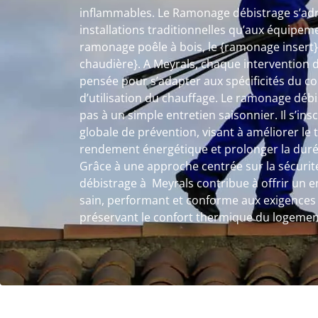
inflammables. Le Ramonage débistrage s’adr
installations traditionnelles qu’aux équipem
ramonage poêle à bois, le {ramonage insert
chaudière}. A Meyrals, chaque intervention
pensée pour s’adapter aux spécificités du c
d’utilisation du chauffage. Le ramonage débi
pas à un simple entretien saisonnier. Il s’i
globale de prévention, visant à améliorer le t
rendement énergétique et prolonger la durée 
Grâce à une approche centrée sur la sécurité
débistrage à Meyrals contribue à offrir un
sain, performant et conforme aux exigences 
préservant le confort thermique du logemen