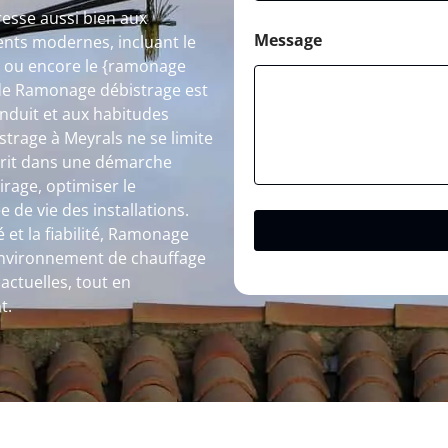
esse aussi bien aux
Message
ents modernes, incluant le
} ou encore le {ramonage
 de Ramonage débistrage est
onduit et aux habitudes
strage à Meyrals ne se limite
nscrit dans une démarche
irage, optimiser le
de vie des installations.
 et la fiabilité, Ramonage
 environnement de chauffage
actuelles, tout en
t.