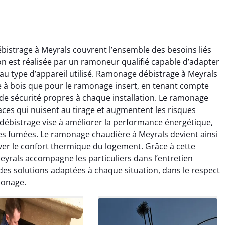
istrage à Meyrals couvrent l’ensemble des besoins liés
 est réalisée par un ramoneur qualifié capable d’adapter
au type d’appareil utilisé. Ramonage débistrage à Meyrals
e à bois que pour le ramonage insert, en tenant compte
 de sécurité propres à chaque installation. Le ramonage
aces qui nuisent au tirage et augmentent les risques
ïc Marchand
Claire Vautrin
débistrage vise à améliorer la performance énergétique,
es fumées. Le ramonage chaudière à Meyrals devient ainsi
4 janvier 2026
21 juin 2025
ver le confort thermique du logement. Grâce à cette
s bon travail de
Ramonage très bien réalisé,
yrals accompagne les particuliers dans l’entretien
rage et ramonage.
travail propre et soigné.
 des solutions adaptées à chaque situation, dans le respect
née parfaitement
Toutes les explications ont
monage.
e et fonctionnement
été claires et le conduit a été
ment amélioré. Je
laissé impeccable. Service
commande sans
sérieux et rassurant.
hésitation.