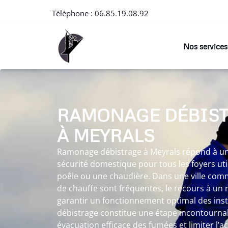
Téléphone :
06.85.19.08.92
Nos services
RAMONAGE DÉBIS
À MEYRALS
Ramonage débistrage à Meyrals répond à une
sécurité domestique pour tous les foyers ut
poêle ou une chaudière. Dans une ville com
de chauffe sont fréquentes, le recours à u
garantir un fonctionnement optimal des inst
débistrage constitue une étape incontourna
évacuation efficace des fumées et limiter l’