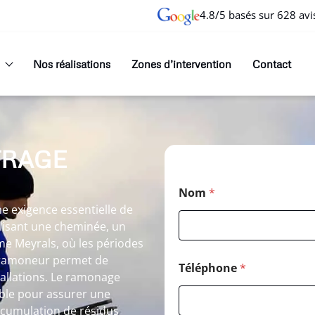
4.8/5 basés sur 628 avi
Nos réalisations
Zones d’intervention
Contact
TRAGE
Nom
*
 exigence essentielle de
ilisant une cheminée, un
me Meyrals, où les périodes
n ramoneur permet de
Téléphone
*
allations. Le ramonage
ble pour assurer une
accumulation de résidus