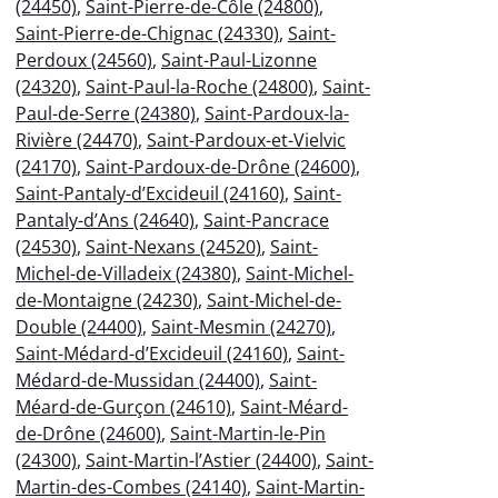
(24450)
,
Saint-Pierre-de-Côle (24800)
,
Saint-Pierre-de-Chignac (24330)
,
Saint-
Perdoux (24560)
,
Saint-Paul-Lizonne
(24320)
,
Saint-Paul-la-Roche (24800)
,
Saint-
Paul-de-Serre (24380)
,
Saint-Pardoux-la-
Rivière (24470)
,
Saint-Pardoux-et-Vielvic
(24170)
,
Saint-Pardoux-de-Drône (24600)
,
Saint-Pantaly-d’Excideuil (24160)
,
Saint-
Pantaly-d’Ans (24640)
,
Saint-Pancrace
(24530)
,
Saint-Nexans (24520)
,
Saint-
Michel-de-Villadeix (24380)
,
Saint-Michel-
de-Montaigne (24230)
,
Saint-Michel-de-
Double (24400)
,
Saint-Mesmin (24270)
,
Saint-Médard-d’Excideuil (24160)
,
Saint-
Médard-de-Mussidan (24400)
,
Saint-
Méard-de-Gurçon (24610)
,
Saint-Méard-
de-Drône (24600)
,
Saint-Martin-le-Pin
(24300)
,
Saint-Martin-l’Astier (24400)
,
Saint-
Martin-des-Combes (24140)
,
Saint-Martin-