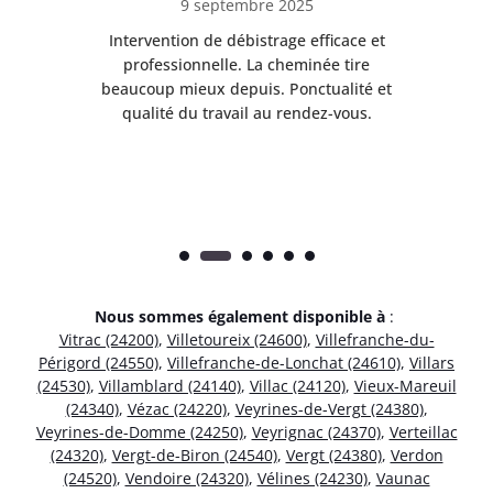
9 septembre 2025
il
Intervention de débistrage efficace et
Ra
professionnelle. La cheminée tire
ri
e
beaucoup mieux depuis. Ponctualité et
ap
.
qualité du travail au rendez-vous.
Nous sommes également disponible à
:
Vitrac (24200)
,
Villetoureix (24600)
,
Villefranche-du-
Périgord (24550)
,
Villefranche-de-Lonchat (24610)
,
Villars
(24530)
,
Villamblard (24140)
,
Villac (24120)
,
Vieux-Mareuil
(24340)
,
Vézac (24220)
,
Veyrines-de-Vergt (24380)
,
Veyrines-de-Domme (24250)
,
Veyrignac (24370)
,
Verteillac
(24320)
,
Vergt-de-Biron (24540)
,
Vergt (24380)
,
Verdon
(24520)
,
Vendoire (24320)
,
Vélines (24230)
,
Vaunac