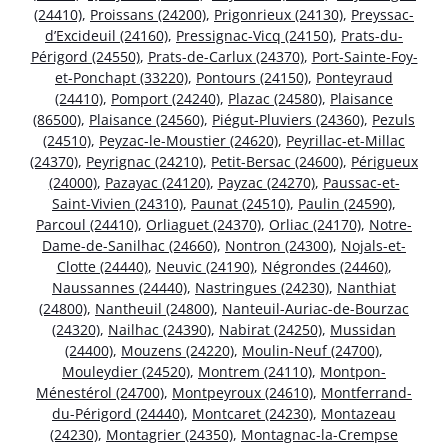
(24410)
,
Proissans (24200)
,
Prigonrieux (24130)
,
Preyssac-
d’Excideuil (24160)
,
Pressignac-Vicq (24150)
,
Prats-du-
Périgord (24550)
,
Prats-de-Carlux (24370)
,
Port-Sainte-Foy-
et-Ponchapt (33220)
,
Pontours (24150)
,
Ponteyraud
(24410)
,
Pomport (24240)
,
Plazac (24580)
,
Plaisance
(86500)
,
Plaisance (24560)
,
Piégut-Pluviers (24360)
,
Pezuls
(24510)
,
Peyzac-le-Moustier (24620)
,
Peyrillac-et-Millac
(24370)
,
Peyrignac (24210)
,
Petit-Bersac (24600)
,
Périgueux
(24000)
,
Pazayac (24120)
,
Payzac (24270)
,
Paussac-et-
Saint-Vivien (24310)
,
Paunat (24510)
,
Paulin (24590)
,
Parcoul (24410)
,
Orliaguet (24370)
,
Orliac (24170)
,
Notre-
Dame-de-Sanilhac (24660)
,
Nontron (24300)
,
Nojals-et-
Clotte (24440)
,
Neuvic (24190)
,
Négrondes (24460)
,
Naussannes (24440)
,
Nastringues (24230)
,
Nanthiat
(24800)
,
Nantheuil (24800)
,
Nanteuil-Auriac-de-Bourzac
(24320)
,
Nailhac (24390)
,
Nabirat (24250)
,
Mussidan
(24400)
,
Mouzens (24220)
,
Moulin-Neuf (24700)
,
Mouleydier (24520)
,
Montrem (24110)
,
Montpon-
Ménestérol (24700)
,
Montpeyroux (24610)
,
Montferrand-
du-Périgord (24440)
,
Montcaret (24230)
,
Montazeau
(24230)
,
Montagrier (24350)
,
Montagnac-la-Crempse