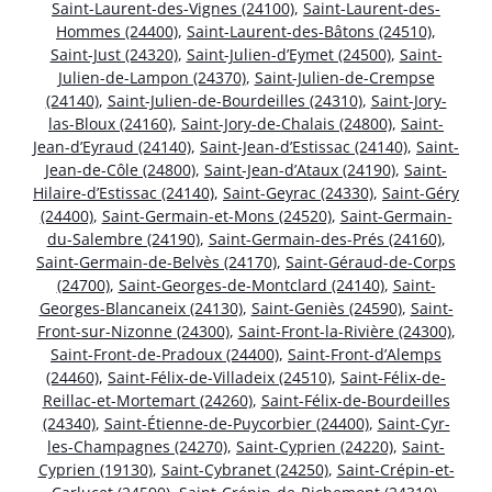
Saint-Laurent-des-Vignes (24100)
,
Saint-Laurent-des-
Hommes (24400)
,
Saint-Laurent-des-Bâtons (24510)
,
Saint-Just (24320)
,
Saint-Julien-d’Eymet (24500)
,
Saint-
Julien-de-Lampon (24370)
,
Saint-Julien-de-Crempse
(24140)
,
Saint-Julien-de-Bourdeilles (24310)
,
Saint-Jory-
las-Bloux (24160)
,
Saint-Jory-de-Chalais (24800)
,
Saint-
Jean-d’Eyraud (24140)
,
Saint-Jean-d’Estissac (24140)
,
Saint-
Jean-de-Côle (24800)
,
Saint-Jean-d’Ataux (24190)
,
Saint-
Hilaire-d’Estissac (24140)
,
Saint-Geyrac (24330)
,
Saint-Géry
(24400)
,
Saint-Germain-et-Mons (24520)
,
Saint-Germain-
du-Salembre (24190)
,
Saint-Germain-des-Prés (24160)
,
Saint-Germain-de-Belvès (24170)
,
Saint-Géraud-de-Corps
(24700)
,
Saint-Georges-de-Montclard (24140)
,
Saint-
Georges-Blancaneix (24130)
,
Saint-Geniès (24590)
,
Saint-
Front-sur-Nizonne (24300)
,
Saint-Front-la-Rivière (24300)
,
Saint-Front-de-Pradoux (24400)
,
Saint-Front-d’Alemps
(24460)
,
Saint-Félix-de-Villadeix (24510)
,
Saint-Félix-de-
Reillac-et-Mortemart (24260)
,
Saint-Félix-de-Bourdeilles
(24340)
,
Saint-Étienne-de-Puycorbier (24400)
,
Saint-Cyr-
les-Champagnes (24270)
,
Saint-Cyprien (24220)
,
Saint-
Cyprien (19130)
,
Saint-Cybranet (24250)
,
Saint-Crépin-et-