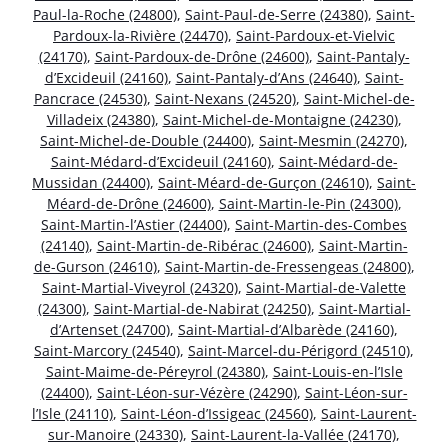
Paul-la-Roche (24800)
,
Saint-Paul-de-Serre (24380)
,
Saint-
Pardoux-la-Rivière (24470)
,
Saint-Pardoux-et-Vielvic
(24170)
,
Saint-Pardoux-de-Drône (24600)
,
Saint-Pantaly-
d’Excideuil (24160)
,
Saint-Pantaly-d’Ans (24640)
,
Saint-
Pancrace (24530)
,
Saint-Nexans (24520)
,
Saint-Michel-de-
Villadeix (24380)
,
Saint-Michel-de-Montaigne (24230)
,
Saint-Michel-de-Double (24400)
,
Saint-Mesmin (24270)
,
Saint-Médard-d’Excideuil (24160)
,
Saint-Médard-de-
Mussidan (24400)
,
Saint-Méard-de-Gurçon (24610)
,
Saint-
Méard-de-Drône (24600)
,
Saint-Martin-le-Pin (24300)
,
Saint-Martin-l’Astier (24400)
,
Saint-Martin-des-Combes
(24140)
,
Saint-Martin-de-Ribérac (24600)
,
Saint-Martin-
de-Gurson (24610)
,
Saint-Martin-de-Fressengeas (24800)
,
Saint-Martial-Viveyrol (24320)
,
Saint-Martial-de-Valette
(24300)
,
Saint-Martial-de-Nabirat (24250)
,
Saint-Martial-
d’Artenset (24700)
,
Saint-Martial-d’Albarède (24160)
,
Saint-Marcory (24540)
,
Saint-Marcel-du-Périgord (24510)
,
Saint-Maime-de-Péreyrol (24380)
,
Saint-Louis-en-l’Isle
(24400)
,
Saint-Léon-sur-Vézère (24290)
,
Saint-Léon-sur-
l’Isle (24110)
,
Saint-Léon-d’Issigeac (24560)
,
Saint-Laurent-
sur-Manoire (24330)
,
Saint-Laurent-la-Vallée (24170)
,