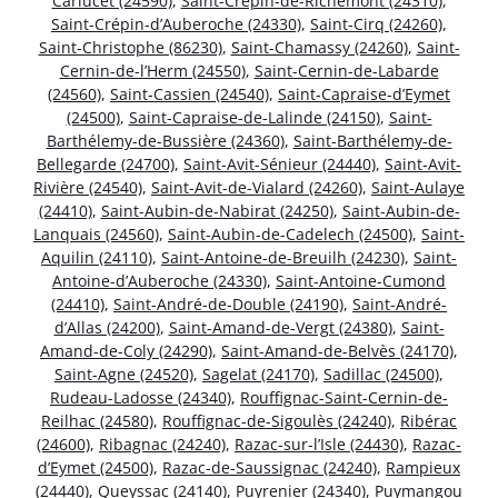
Carlucet (24590)
,
Saint-Crépin-de-Richemont (24310)
,
Saint-Crépin-d’Auberoche (24330)
,
Saint-Cirq (24260)
,
Saint-Christophe (86230)
,
Saint-Chamassy (24260)
,
Saint-
Cernin-de-l’Herm (24550)
,
Saint-Cernin-de-Labarde
(24560)
,
Saint-Cassien (24540)
,
Saint-Capraise-d’Eymet
(24500)
,
Saint-Capraise-de-Lalinde (24150)
,
Saint-
Barthélemy-de-Bussière (24360)
,
Saint-Barthélemy-de-
Bellegarde (24700)
,
Saint-Avit-Sénieur (24440)
,
Saint-Avit-
Rivière (24540)
,
Saint-Avit-de-Vialard (24260)
,
Saint-Aulaye
(24410)
,
Saint-Aubin-de-Nabirat (24250)
,
Saint-Aubin-de-
Lanquais (24560)
,
Saint-Aubin-de-Cadelech (24500)
,
Saint-
Aquilin (24110)
,
Saint-Antoine-de-Breuilh (24230)
,
Saint-
Antoine-d’Auberoche (24330)
,
Saint-Antoine-Cumond
(24410)
,
Saint-André-de-Double (24190)
,
Saint-André-
d’Allas (24200)
,
Saint-Amand-de-Vergt (24380)
,
Saint-
Amand-de-Coly (24290)
,
Saint-Amand-de-Belvès (24170)
,
Saint-Agne (24520)
,
Sagelat (24170)
,
Sadillac (24500)
,
Rudeau-Ladosse (24340)
,
Rouffignac-Saint-Cernin-de-
Reilhac (24580)
,
Rouffignac-de-Sigoulès (24240)
,
Ribérac
(24600)
,
Ribagnac (24240)
,
Razac-sur-l’Isle (24430)
,
Razac-
d’Eymet (24500)
,
Razac-de-Saussignac (24240)
,
Rampieux
(24440)
,
Queyssac (24140)
,
Puyrenier (24340)
,
Puymangou