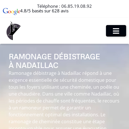
Téléphone :
06.85.19.08.92
4.8/5 basés sur 628 avis
RAMONAGE DÉBISTRAGE
À NADAILLAC
Ramonage débistrage à Nadaillac répond à une
exigence essentielle de sécurité domestique pour
tous les foyers utilisant une cheminée, un poêle ou
une chaudière. Dans une ville comme Nadaillac, où
les périodes de chauffe sont fréquentes, le recours
à un ramoneur permet de garantir un
fonctionnement optimal des installations. Le
ramonage de cheminée constitue une étape
incontournable pour assurer une évacuation