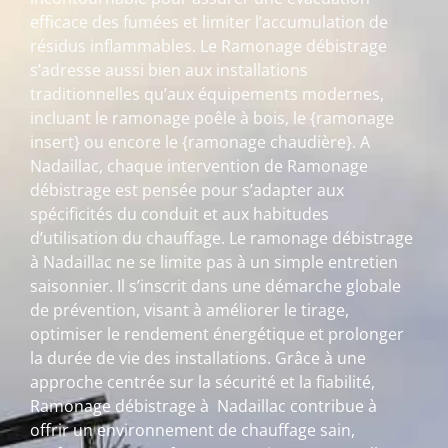
efficace des fumées et limiter l’accumulation de
résidus inflammables. Le Ramonage débistrage
s’adresse aussi bien aux installations
traditionnelles qu’aux équipements modernes,
incluant le ramonage poêle à bois, le {ramonage
insert} ou encore le {ramonage chaudière}. A
Nadaillac, chaque intervention de Ramonage
débistrage est pensée pour s’adapter aux
spécificités du conduit et aux habitudes
d’utilisation du chauffage. Le ramonage débistrage
à Nadaillac ne se limite pas à un simple entretien
saisonnier. Il s’inscrit dans une démarche globale
de prévention, visant à améliorer le tirage,
optimiser le rendement énergétique et prolonger
la durée de vie des installations. Grâce à une
approche centrée sur la sécurité et la fiabilité,
Ramonage débistrage à Nadaillac contribue à
offrir un environnement de chauffage sain,