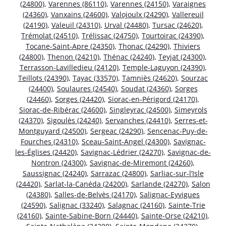
(24800)
,
Varennes (86110)
,
Varennes (24150)
,
Varaignes
(24360)
,
Vanxains (24600)
,
Valojoulx (24290)
,
Vallereuil
(24190)
,
Valeuil (24310)
,
Urval (24480)
,
Tursac (24620)
,
Trémolat (24510)
,
Trélissac (24750)
,
Tourtoirac (24390)
,
Tocane-Saint-Apre (24350)
,
Thonac (24290)
,
Thiviers
(24800)
,
Thenon (24210)
,
Thénac (24240)
,
Teyjat (24300)
,
Terrasson-Lavilledieu (24120)
,
Temple-Laguyon (24390)
,
Teillots (24390)
,
Tayac (33570)
,
Tamniès (24620)
,
Sourzac
(24400)
,
Soulaures (24540)
,
Soudat (24360)
,
Sorges
(24460)
,
Sorges (24420)
,
Siorac-en-Périgord (24170)
,
Siorac-de-Ribérac (24600)
,
Singleyrac (24500)
,
Simeyrols
(24370)
,
Sigoulès (24240)
,
Servanches (24410)
,
Serres-et-
Montguyard (24500)
,
Sergeac (24290)
,
Sencenac-Puy-de-
Fourches (24310)
,
Sceau-Saint-Angel (24300)
,
Savignac-
les-Églises (24420)
,
Savignac-Lédrier (24270)
,
Savignac-de-
Nontron (24300)
,
Savignac-de-Miremont (24260)
,
Saussignac (24240)
,
Sarrazac (24800)
,
Sarliac-sur-l’Isle
(24420)
,
Sarlat-la-Canéda (24200)
,
Sarlande (24270)
,
Salon
(24380)
,
Salles-de-Belvès (24170)
,
Salignac-Eyvigues
(24590)
,
Salignac (33240)
,
Salagnac (24160)
,
Sainte-Trie
(24160)
,
Sainte-Sabine-Born (24440)
,
Sainte-Orse (24210)
,