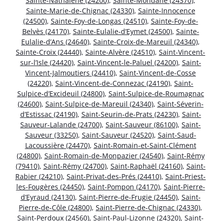
Sainte-Nathalène (24200)
,
Sainte-Mondane (24370)
,
Sainte-Marie-de-Chignac (24330)
,
Sainte-Innocence
(24500)
,
Sainte-Foy-de-Longas (24510)
,
Sainte-Foy-de-
Belvès (24170)
,
Sainte-Eulalie-d’Eymet (24500)
,
Sainte-
Eulalie-d’Ans (24640)
,
Sainte-Croix-de-Mareuil (24340)
,
Sainte-Croix (24440)
,
Sainte-Alvère (24510)
,
Saint-Vincent-
sur-l’Isle (24420)
,
Saint-Vincent-le-Paluel (24200)
,
Saint-
Vincent-Jalmoutiers (24410)
,
Saint-Vincent-de-Cosse
(24220)
,
Saint-Vincent-de-Connezac (24190)
,
Saint-
Sulpice-d’Excideuil (24800)
,
Saint-Sulpice-de-Roumagnac
(24600)
,
Saint-Sulpice-de-Mareuil (24340)
,
Saint-Séverin-
d’Estissac (24190)
,
Saint-Seurin-de-Prats (24230)
,
Saint-
Sauveur-Lalande (24700)
,
Saint-Sauveur (86100)
,
Saint-
Sauveur (33250)
,
Saint-Sauveur (24520)
,
Saint-Saud-
Lacoussière (24470)
,
Saint-Romain-et-Saint-Clément
(24800)
,
Saint-Romain-de-Monpazier (24540)
,
Saint-Rémy
(79410)
,
Saint-Rémy (24700)
,
Saint-Raphaël (24160)
,
Saint-
Rabier (24210)
,
Saint-Privat-des-Prés (24410)
,
Saint-Priest-
les-Fougères (24450)
,
Saint-Pompon (24170)
,
Saint-Pierre-
d’Eyraud (24130)
,
Saint-Pierre-de-Frugie (24450)
,
Saint-
Pierre-de-Côle (24800)
,
Saint-Pierre-de-Chignac (24330)
,
Saint-Perdoux (24560)
,
Saint-Paul-Lizonne (24320)
,
Saint-