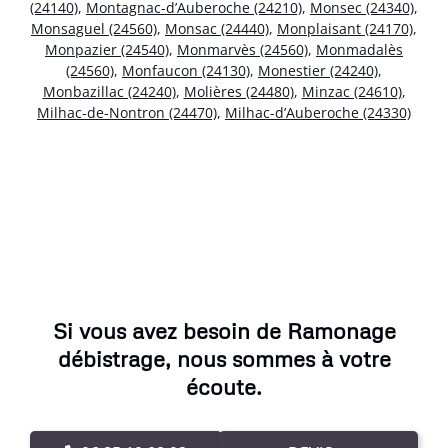
(24140)
,
Montagnac-d’Auberoche (24210)
,
Monsec (24340)
,
Monsaguel (24560)
,
Monsac (24440)
,
Monplaisant (24170)
,
Monpazier (24540)
,
Monmarvès (24560)
,
Monmadalès
(24560)
,
Monfaucon (24130)
,
Monestier (24240)
,
Monbazillac (24240)
,
Molières (24480)
,
Minzac (24610)
,
Milhac-de-Nontron (24470)
,
Milhac-d’Auberoche (24330)
Si vous avez besoin de Ramonage
débistrage, nous sommes à votre
écoute.