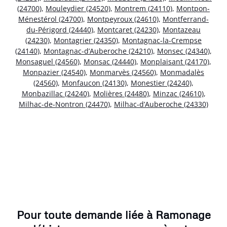
(24700)
,
Mouleydier (24520)
,
Montrem (24110)
,
Montpon-
Ménestérol (24700)
,
Montpeyroux (24610)
,
Montferrand-
du-Périgord (24440)
,
Montcaret (24230)
,
Montazeau
(24230)
,
Montagrier (24350)
,
Montagnac-la-Crempse
(24140)
,
Montagnac-d’Auberoche (24210)
,
Monsec (24340)
,
Monsaguel (24560)
,
Monsac (24440)
,
Monplaisant (24170)
,
Monpazier (24540)
,
Monmarvès (24560)
,
Monmadalès
(24560)
,
Monfaucon (24130)
,
Monestier (24240)
,
Monbazillac (24240)
,
Molières (24480)
,
Minzac (24610)
,
Milhac-de-Nontron (24470)
,
Milhac-d’Auberoche (24330)
Pour toute demande liée à Ramonage