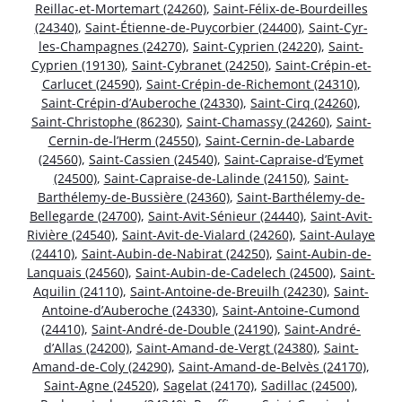
Reillac-et-Mortemart (24260)
,
Saint-Félix-de-Bourdeilles
(24340)
,
Saint-Étienne-de-Puycorbier (24400)
,
Saint-Cyr-
les-Champagnes (24270)
,
Saint-Cyprien (24220)
,
Saint-
Cyprien (19130)
,
Saint-Cybranet (24250)
,
Saint-Crépin-et-
Carlucet (24590)
,
Saint-Crépin-de-Richemont (24310)
,
Saint-Crépin-d’Auberoche (24330)
,
Saint-Cirq (24260)
,
Saint-Christophe (86230)
,
Saint-Chamassy (24260)
,
Saint-
Cernin-de-l’Herm (24550)
,
Saint-Cernin-de-Labarde
(24560)
,
Saint-Cassien (24540)
,
Saint-Capraise-d’Eymet
(24500)
,
Saint-Capraise-de-Lalinde (24150)
,
Saint-
Barthélemy-de-Bussière (24360)
,
Saint-Barthélemy-de-
Bellegarde (24700)
,
Saint-Avit-Sénieur (24440)
,
Saint-Avit-
Rivière (24540)
,
Saint-Avit-de-Vialard (24260)
,
Saint-Aulaye
(24410)
,
Saint-Aubin-de-Nabirat (24250)
,
Saint-Aubin-de-
Lanquais (24560)
,
Saint-Aubin-de-Cadelech (24500)
,
Saint-
Aquilin (24110)
,
Saint-Antoine-de-Breuilh (24230)
,
Saint-
Antoine-d’Auberoche (24330)
,
Saint-Antoine-Cumond
(24410)
,
Saint-André-de-Double (24190)
,
Saint-André-
d’Allas (24200)
,
Saint-Amand-de-Vergt (24380)
,
Saint-
Amand-de-Coly (24290)
,
Saint-Amand-de-Belvès (24170)
,
Saint-Agne (24520)
,
Sagelat (24170)
,
Sadillac (24500)
,