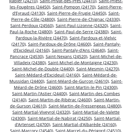
Rabier (24210)
,
Saint-Privat-des-Prés (24410)
,
Saint-Priest-
les-Fougères (24450)
,
Saint-Pompon (24170)
,
Saint-Pierre-
d’Eyraud (24130)
,
Saint-Pierre-de-Frugie (24450)
,
Saint-
Pierre-de-Côle (24800)
,
Saint-Pierre-de-Chignac (24330)
,
Saint-Perdoux (24560)
,
Saint-Paul-Lizonne (24320)
,
Saint-
Paul-la-Roche (24800)
,
Saint-Paul-de-Serre (24380)
,
Saint-
Pardoux-la-Rivière (24470)
,
Saint-Pardoux-et-Vielvic
(24170)
,
Saint-Pardoux-de-Drône (24600)
,
Saint-Pantaly-
d’Excideuil (24160)
,
Saint-Pantaly-d’Ans (24640)
,
Saint-
Pancrace (24530)
,
Saint-Nexans (24520)
,
Saint-Michel-de-
Villadeix (24380)
,
Saint-Michel-de-Montaigne (24230)
,
Saint-Michel-de-Double (24400)
,
Saint-Mesmin (24270)
,
Saint-Médard-d’Excideuil (24160)
,
Saint-Médard-de-
Mussidan (24400)
,
Saint-Méard-de-Gurçon (24610)
,
Saint-
Méard-de-Drône (24600)
,
Saint-Martin-le-Pin (24300)
,
Saint-Martin-l’Astier (24400)
,
Saint-Martin-des-Combes
(24140)
,
Saint-Martin-de-Ribérac (24600)
,
Saint-Martin-
de-Gurson (24610)
,
Saint-Martin-de-Fressengeas (24800)
,
Saint-Martial-Viveyrol (24320)
,
Saint-Martial-de-Valette
(24300)
,
Saint-Martial-de-Nabirat (24250)
,
Saint-Martial-
d’Artenset (24700)
,
Saint-Martial-d’Albarède (24160)
,
Saint-Marcory (24540)
,
Saint-Marcel-du-Périgord (24510)
,