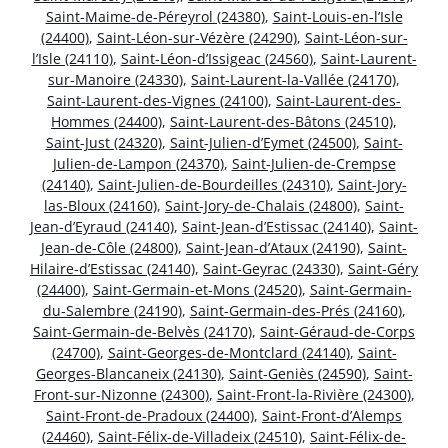
Saint-Maime-de-Péreyrol (24380)
,
Saint-Louis-en-l’Isle
(24400)
,
Saint-Léon-sur-Vézère (24290)
,
Saint-Léon-sur-
l’Isle (24110)
,
Saint-Léon-d’Issigeac (24560)
,
Saint-Laurent-
sur-Manoire (24330)
,
Saint-Laurent-la-Vallée (24170)
,
Saint-Laurent-des-Vignes (24100)
,
Saint-Laurent-des-
Hommes (24400)
,
Saint-Laurent-des-Bâtons (24510)
,
Saint-Just (24320)
,
Saint-Julien-d’Eymet (24500)
,
Saint-
Julien-de-Lampon (24370)
,
Saint-Julien-de-Crempse
(24140)
,
Saint-Julien-de-Bourdeilles (24310)
,
Saint-Jory-
las-Bloux (24160)
,
Saint-Jory-de-Chalais (24800)
,
Saint-
Jean-d’Eyraud (24140)
,
Saint-Jean-d’Estissac (24140)
,
Saint-
Jean-de-Côle (24800)
,
Saint-Jean-d’Ataux (24190)
,
Saint-
Hilaire-d’Estissac (24140)
,
Saint-Geyrac (24330)
,
Saint-Géry
(24400)
,
Saint-Germain-et-Mons (24520)
,
Saint-Germain-
du-Salembre (24190)
,
Saint-Germain-des-Prés (24160)
,
Saint-Germain-de-Belvès (24170)
,
Saint-Géraud-de-Corps
(24700)
,
Saint-Georges-de-Montclard (24140)
,
Saint-
Georges-Blancaneix (24130)
,
Saint-Geniès (24590)
,
Saint-
Front-sur-Nizonne (24300)
,
Saint-Front-la-Rivière (24300)
,
Saint-Front-de-Pradoux (24400)
,
Saint-Front-d’Alemps
(24460)
,
Saint-Félix-de-Villadeix (24510)
,
Saint-Félix-de-