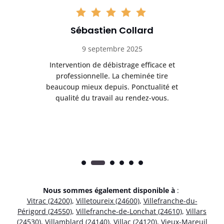
Sébastien Collard
9 septembre 2025
il
Intervention de débistrage efficace et
Ra
professionnelle. La cheminée tire
ri
e
beaucoup mieux depuis. Ponctualité et
ap
.
qualité du travail au rendez-vous.
Nous sommes également disponible à
:
Vitrac (24200)
,
Villetoureix (24600)
,
Villefranche-du-
Périgord (24550)
,
Villefranche-de-Lonchat (24610)
,
Villars
(24530)
,
Villamblard (24140)
,
Villac (24120)
,
Vieux-Mareuil