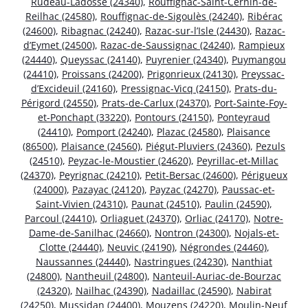
Rudeau-Ladosse (24340)
,
Rouffignac-Saint-Cernin-de-
Reilhac (24580)
,
Rouffignac-de-Sigoulès (24240)
,
Ribérac
(24600)
,
Ribagnac (24240)
,
Razac-sur-l’Isle (24430)
,
Razac-
d’Eymet (24500)
,
Razac-de-Saussignac (24240)
,
Rampieux
(24440)
,
Queyssac (24140)
,
Puyrenier (24340)
,
Puymangou
(24410)
,
Proissans (24200)
,
Prigonrieux (24130)
,
Preyssac-
d’Excideuil (24160)
,
Pressignac-Vicq (24150)
,
Prats-du-
Périgord (24550)
,
Prats-de-Carlux (24370)
,
Port-Sainte-Foy-
et-Ponchapt (33220)
,
Pontours (24150)
,
Ponteyraud
(24410)
,
Pomport (24240)
,
Plazac (24580)
,
Plaisance
(86500)
,
Plaisance (24560)
,
Piégut-Pluviers (24360)
,
Pezuls
(24510)
,
Peyzac-le-Moustier (24620)
,
Peyrillac-et-Millac
(24370)
,
Peyrignac (24210)
,
Petit-Bersac (24600)
,
Périgueux
(24000)
,
Pazayac (24120)
,
Payzac (24270)
,
Paussac-et-
Saint-Vivien (24310)
,
Paunat (24510)
,
Paulin (24590)
,
Parcoul (24410)
,
Orliaguet (24370)
,
Orliac (24170)
,
Notre-
Dame-de-Sanilhac (24660)
,
Nontron (24300)
,
Nojals-et-
Clotte (24440)
,
Neuvic (24190)
,
Négrondes (24460)
,
Naussannes (24440)
,
Nastringues (24230)
,
Nanthiat
(24800)
,
Nantheuil (24800)
,
Nanteuil-Auriac-de-Bourzac
(24320)
,
Nailhac (24390)
,
Nadaillac (24590)
,
Nabirat
(24250)
,
Mussidan (24400)
,
Mouzens (24220)
,
Moulin-Neuf