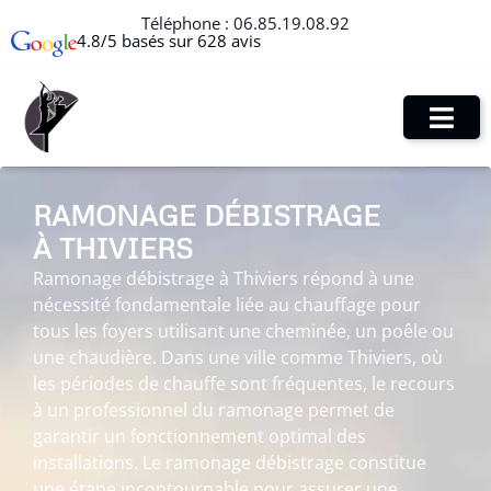
Téléphone :
06.85.19.08.92
4.8/5 basés sur 628 avis
RAMONAGE DÉBISTRAGE
À THIVIERS
Ramonage débistrage à Thiviers répond à une
nécessité fondamentale liée au chauffage pour
tous les foyers utilisant une cheminée, un poêle ou
une chaudière. Dans une ville comme Thiviers, où
les périodes de chauffe sont fréquentes, le recours
à un professionnel du ramonage permet de
garantir un fonctionnement optimal des
installations. Le ramonage débistrage constitue
une étape incontournable pour assurer une