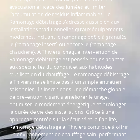
évacuation efficace des fumées et limiter
l’accumulation de résidus inflammables. Le
Ramonage débistrage s’adresse aussi bien aux
installations traditionnelles qu’aux équipements
modernes, incluant le ramonage poêle à granulés,
le {ramonage insert} ou encore le {ramonage
chaudière}. A Thiviers, chaque intervention de
Ramonage débistrage est pensée pour s’adapter
aux spécificités du conduit et aux habitudes
d’utilisation du chauffage. Le ramonage débistrage
à Thiviers ne se limite pas à un simple entretien
saisonnier. Il s’inscrit dans une démarche globale
de prévention, visant à améliorer le tirage,
optimiser le rendement énergétique et prolonger
la durée de vie des installations. Grâce à une
approche centrée sur la sécurité et la fiabilité,
Ramonage débistrage à Thiviers contribue à offrir
un environnement de chauffage sain, performant