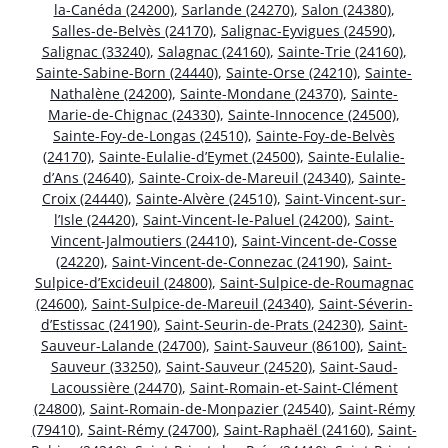
la-Canéda (24200)
,
Sarlande (24270)
,
Salon (24380)
,
Salles-de-Belvès (24170)
,
Salignac-Eyvigues (24590)
,
Salignac (33240)
,
Salagnac (24160)
,
Sainte-Trie (24160)
,
Sainte-Sabine-Born (24440)
,
Sainte-Orse (24210)
,
Sainte-
Nathalène (24200)
,
Sainte-Mondane (24370)
,
Sainte-
Marie-de-Chignac (24330)
,
Sainte-Innocence (24500)
,
Sainte-Foy-de-Longas (24510)
,
Sainte-Foy-de-Belvès
(24170)
,
Sainte-Eulalie-d’Eymet (24500)
,
Sainte-Eulalie-
d’Ans (24640)
,
Sainte-Croix-de-Mareuil (24340)
,
Sainte-
Croix (24440)
,
Sainte-Alvère (24510)
,
Saint-Vincent-sur-
l’Isle (24420)
,
Saint-Vincent-le-Paluel (24200)
,
Saint-
Vincent-Jalmoutiers (24410)
,
Saint-Vincent-de-Cosse
(24220)
,
Saint-Vincent-de-Connezac (24190)
,
Saint-
Sulpice-d’Excideuil (24800)
,
Saint-Sulpice-de-Roumagnac
(24600)
,
Saint-Sulpice-de-Mareuil (24340)
,
Saint-Séverin-
d’Estissac (24190)
,
Saint-Seurin-de-Prats (24230)
,
Saint-
Sauveur-Lalande (24700)
,
Saint-Sauveur (86100)
,
Saint-
Sauveur (33250)
,
Saint-Sauveur (24520)
,
Saint-Saud-
Lacoussière (24470)
,
Saint-Romain-et-Saint-Clément
(24800)
,
Saint-Romain-de-Monpazier (24540)
,
Saint-Rémy
(79410)
,
Saint-Rémy (24700)
,
Saint-Raphaël (24160)
,
Saint-