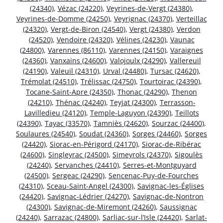
(24340)
,
Vézac (24220)
,
Veyrines-de-Vergt (24380)
,
Veyrines-de-Domme (24250)
,
Veyrignac (24370)
,
Verteillac
(24320)
,
Vergt-de-Biron (24540)
,
Vergt (24380)
,
Verdon
(24520)
,
Vendoire (24320)
,
Vélines (24230)
,
Vaunac
(24800)
,
Varennes (86110)
,
Varennes (24150)
,
Varaignes
(24360)
,
Vanxains (24600)
,
Valojoulx (24290)
,
Vallereuil
(24190)
,
Valeuil (24310)
,
Urval (24480)
,
Tursac (24620)
,
Trémolat (24510)
,
Trélissac (24750)
,
Tourtoirac (24390)
,
Tocane-Saint-Apre (24350)
,
Thonac (24290)
,
Thenon
(24210)
,
Thénac (24240)
,
Teyjat (24300)
,
Terrasson-
Lavilledieu (24120)
,
Temple-Laguyon (24390)
,
Teillots
(24390)
,
Tayac (33570)
,
Tamniès (24620)
,
Sourzac (24400)
,
Soulaures (24540)
,
Soudat (24360)
,
Sorges (24460)
,
Sorges
(24420)
,
Siorac-en-Périgord (24170)
,
Siorac-de-Ribérac
(24600)
,
Singleyrac (24500)
,
Simeyrols (24370)
,
Sigoulès
(24240)
,
Servanches (24410)
,
Serres-et-Montguyard
(24500)
,
Sergeac (24290)
,
Sencenac-Puy-de-Fourches
(24310)
,
Sceau-Saint-Angel (24300)
,
Savignac-les-Églises
(24420)
,
Savignac-Lédrier (24270)
,
Savignac-de-Nontron
(24300)
,
Savignac-de-Miremont (24260)
,
Saussignac
(24240)
,
Sarrazac (24800)
,
Sarliac-sur-l’Isle (24420)
,
Sarlat-