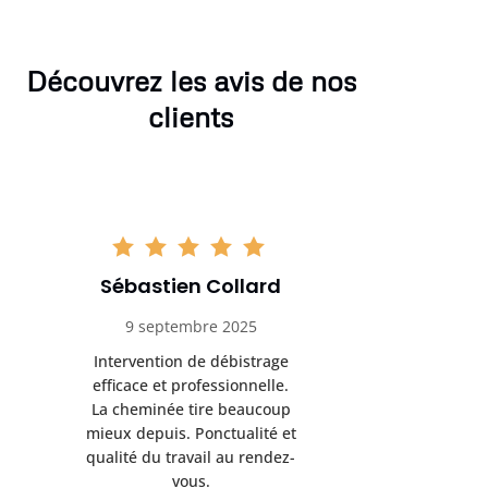
Découvrez les avis de nos
clients
Sébastien Collard
Amand
9 septembre 2025
3 nov
Intervention de débistrage
Ramonag
efficace et professionnelle.
beaucou
La cheminée tire beaucoup
Protection 
mieux depuis. Ponctualité et
après i
qualité du travail au rendez-
conseil
vous.
l’entret