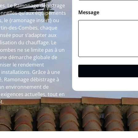
bles. Le Ramonage débistrage
Message
tionnelles qu’aux équipements
, le {ramonage insert} ou
artin-des-Combes, chaque
nsée pour s’adapter aux
ilisation du chauffage. Le
ombes ne se limite pas à un
s une démarche globale de
timiser le rendement
 installations. Grâce à une
lité, Ramonage débistrage à
 un environnement de
exigences actuelles, tout en
t.