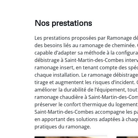
Nos prestations
Les prestations proposées par Ramonage dé
des besoins liés au ramonage de cheminée. C
capable d’adapter sa méthode à la configurat
débistrage à Saint-Martin-des-Combes interv
ramonage insert, en tenant compte des spéci
chaque installation. Le ramonage débistrage
Lo
tirage et augmentent les risques d’incident
améliorer la durabilité de l’équipement, to
2
ramonage chaudière à Saint-Martin-des-Comb
Trè
préserver le confort thermique du logement
débist
Saint-Martin-des-Combes accompagne les parti
Chemi
en apportant des solutions adaptées à chaq
nettoyé
pratiques du ramonage.
nette
re