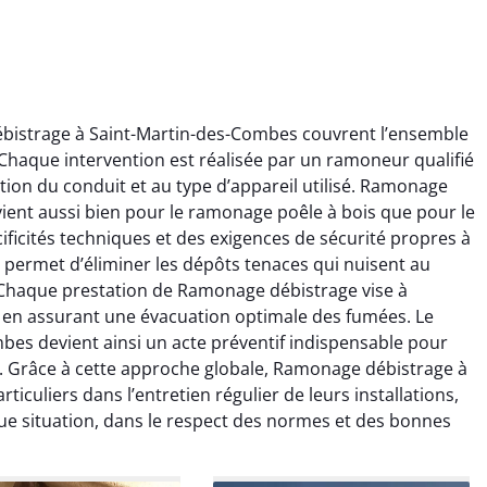
bistrage à Saint-Martin-des-Combes couvrent l’ensemble
haque intervention est réalisée par un ramoneur qualifié
ion du conduit et au type d’appareil utilisé. Ramonage
ient aussi bien pour le ramonage poêle à bois que pour le
ficités techniques et des exigences de sécurité propres à
 permet d’éliminer les dépôts tenaces qui nuisent au
ïc Marchand
Claire Vautrin
. Chaque prestation de Ramonage débistrage vise à
ut en assurant une évacuation optimale des fumées. Le
4 janvier 2026
21 juin 2025
es devient ainsi un acte préventif indispensable pour
s bon travail de
Ramonage très bien réalisé,
. Grâce à cette approche globale, Ramonage débistrage à
rage et ramonage.
travail propre et soigné.
culiers dans l’entretien régulier de leurs installations,
née parfaitement
Toutes les explications ont
ue situation, dans le respect des normes et des bonnes
e et fonctionnement
été claires et le conduit a été
ment amélioré. Je
laissé impeccable. Service
commande sans
sérieux et rassurant.