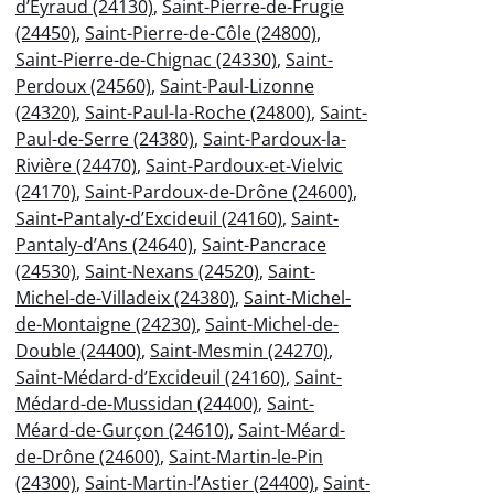
d’Eyraud (24130)
,
Saint-Pierre-de-Frugie
(24450)
,
Saint-Pierre-de-Côle (24800)
,
Saint-Pierre-de-Chignac (24330)
,
Saint-
Perdoux (24560)
,
Saint-Paul-Lizonne
(24320)
,
Saint-Paul-la-Roche (24800)
,
Saint-
Paul-de-Serre (24380)
,
Saint-Pardoux-la-
Rivière (24470)
,
Saint-Pardoux-et-Vielvic
(24170)
,
Saint-Pardoux-de-Drône (24600)
,
Saint-Pantaly-d’Excideuil (24160)
,
Saint-
Pantaly-d’Ans (24640)
,
Saint-Pancrace
(24530)
,
Saint-Nexans (24520)
,
Saint-
Michel-de-Villadeix (24380)
,
Saint-Michel-
de-Montaigne (24230)
,
Saint-Michel-de-
Double (24400)
,
Saint-Mesmin (24270)
,
Saint-Médard-d’Excideuil (24160)
,
Saint-
Médard-de-Mussidan (24400)
,
Saint-
Méard-de-Gurçon (24610)
,
Saint-Méard-
de-Drône (24600)
,
Saint-Martin-le-Pin
(24300)
,
Saint-Martin-l’Astier (24400)
,
Saint-