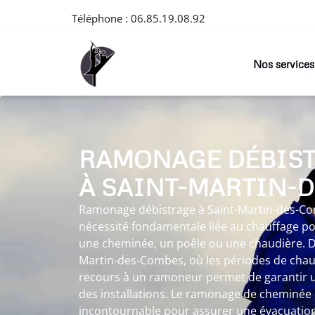
Téléphone :
06.85.19.08.92
Nos services
RAMONAGE DÉBIS
À SAINT-MARTIN-
Ramonage débistrage à Saint-Martin-des-C
nécessité fondamentale liée au chauffage pou
une cheminée, un poêle ou une chaudière. D
Martin-des-Combes, où les périodes de chauf
recours à un ramoneur permet de garantir 
des installations. Le ramonage de cheminée
incontournable pour assurer une évacuation