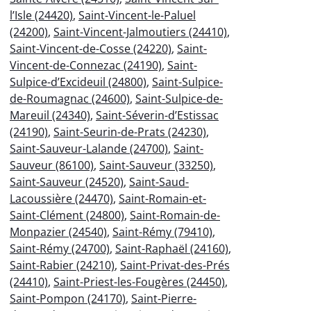
l’Isle (24420)
,
Saint-Vincent-le-Paluel
(24200)
,
Saint-Vincent-Jalmoutiers (24410)
,
Saint-Vincent-de-Cosse (24220)
,
Saint-
Vincent-de-Connezac (24190)
,
Saint-
Sulpice-d’Excideuil (24800)
,
Saint-Sulpice-
de-Roumagnac (24600)
,
Saint-Sulpice-de-
Mareuil (24340)
,
Saint-Séverin-d’Estissac
(24190)
,
Saint-Seurin-de-Prats (24230)
,
Saint-Sauveur-Lalande (24700)
,
Saint-
Sauveur (86100)
,
Saint-Sauveur (33250)
,
Saint-Sauveur (24520)
,
Saint-Saud-
Lacoussière (24470)
,
Saint-Romain-et-
Saint-Clément (24800)
,
Saint-Romain-de-
Monpazier (24540)
,
Saint-Rémy (79410)
,
Saint-Rémy (24700)
,
Saint-Raphaël (24160)
,
Saint-Rabier (24210)
,
Saint-Privat-des-Prés
(24410)
,
Saint-Priest-les-Fougères (24450)
,
Saint-Pompon (24170)
,
Saint-Pierre-