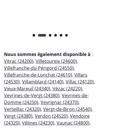
pr
Nous sommes également disponible à
:
Vitrac (24200)
,
Villetoureix (24600)
,
Villefranche-du-Périgord (24550)
,
Villefranche-de-Lonchat (24610)
,
Villars
(24530)
,
Villamblard (24140)
,
Villac (24120)
,
Vieux-Mareuil (24340)
,
Vézac (24220)
,
Veyrines-de-Vergt (24380)
,
Veyrines-de-
Domme (24250)
,
Veyrignac (24370)
,
Verteillac (24320)
,
Vergt-de-Biron (24540)
,
Vergt (24380)
,
Verdon (24520)
,
Vendoire
(24320)
,
Vélines (24230)
,
Vaunac (24800)
,