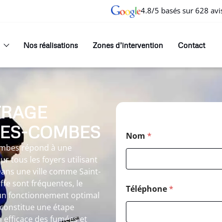
4.8/5 basés sur 628 avi
Nos réalisations
Zones d’intervention
Contact
TRAGE
DES-COMBES
Nom
*
ombes répond à une
r tous les foyers utilisant
ans une ville comme Saint-
fe sont fréquentes, le
Téléphone
*
un fonctionnement optimal
 constitue une étape
 efficace des fumées et