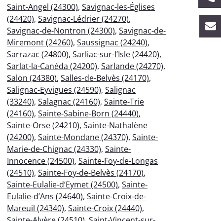
Saint-Angel (24300)
,
Savignac-les-Églises
(24420)
,
Savignac-Lédrier (24270)
,
Savignac-de-Nontron (24300)
,
Savignac-de-
Miremont (24260)
,
Saussignac (24240)
,
Sarrazac (24800)
,
Sarliac-sur-l’Isle (24420)
,
Sarlat-la-Canéda (24200)
,
Sarlande (24270)
,
Salon (24380)
,
Salles-de-Belvès (24170)
,
Salignac-Eyvigues (24590)
,
Salignac
(33240)
,
Salagnac (24160)
,
Sainte-Trie
(24160)
,
Sainte-Sabine-Born (24440)
,
Sainte-Orse (24210)
,
Sainte-Nathalène
(24200)
,
Sainte-Mondane (24370)
,
Sainte-
Marie-de-Chignac (24330)
,
Sainte-
Innocence (24500)
,
Sainte-Foy-de-Longas
(24510)
,
Sainte-Foy-de-Belvès (24170)
,
Sainte-Eulalie-d’Eymet (24500)
,
Sainte-
Eulalie-d’Ans (24640)
,
Sainte-Croix-de-
Mareuil (24340)
,
Sainte-Croix (24440)
,
Sainte-Alvère (24510)
,
Saint-Vincent-sur-