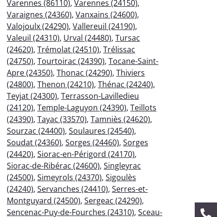
Varennes (86110)
,
Varennes (24150)
,
Varaignes (24360)
,
Vanxains (24600)
,
Valojoulx (24290)
,
Vallereuil (24190)
,
Valeuil (24310)
,
Urval (24480)
,
Tursac
(24620)
,
Trémolat (24510)
,
Trélissac
(24750)
,
Tourtoirac (24390)
,
Tocane-Saint-
Apre (24350)
,
Thonac (24290)
,
Thiviers
(24800)
,
Thenon (24210)
,
Thénac (24240)
,
Teyjat (24300)
,
Terrasson-Lavilledieu
(24120)
,
Temple-Laguyon (24390)
,
Teillots
(24390)
,
Tayac (33570)
,
Tamniès (24620)
,
Sourzac (24400)
,
Soulaures (24540)
,
Soudat (24360)
,
Sorges (24460)
,
Sorges
(24420)
,
Siorac-en-Périgord (24170)
,
Siorac-de-Ribérac (24600)
,
Singleyrac
(24500)
,
Simeyrols (24370)
,
Sigoulès
(24240)
,
Servanches (24410)
,
Serres-et-
Montguyard (24500)
,
Sergeac (24290)
,
Sencenac-Puy-de-Fourches (24310)
,
Sceau-