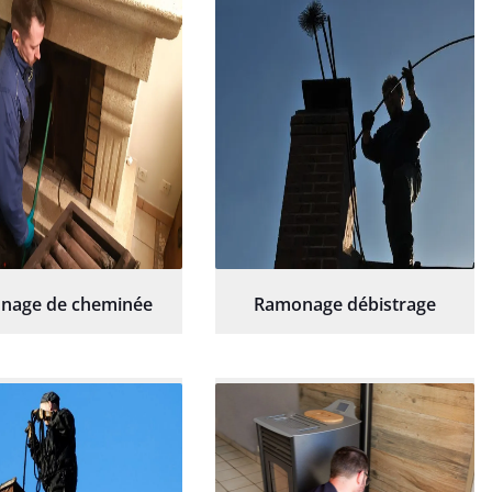
hésitation.
nage de cheminée
Ramonage débistrage