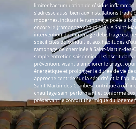
limiter l’accumulation de résidus inflamma
s’adresse aussi bien aux installations tradi
modernes, incluant le ramonage poêle à bois
encore le {ramonage chaudière}. A Saint-M
intervention de Ramonage débistrage est pe
spécificités du conduit et aux habitudes d’ut
ramonage de cheminée à Saint-Martin-des-C
simple entretien saisonnier. Il s’inscrit dan
prévention, visant à améliorer le tirage, op
énergétique et prolonger la durée de vie des
approche centrée sur la sécurité et la fiabi
Saint-Martin-des-Combes contribue à offrir
chauffage sain, performant et conforme aux 
préservant le confort thermique du logemen