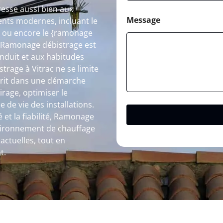
esse aussi bien aux
Message
ents modernes, incluant le
} ou encore le {ramonage
e Ramonage débistrage est
onduit et aux habitudes
trage à Vitrac ne se limite
nscrit dans une démarche
irage, optimiser le
de vie des installations.
 et la fiabilité, Ramonage
nvironnement de chauffage
actuelles, tout en
t.