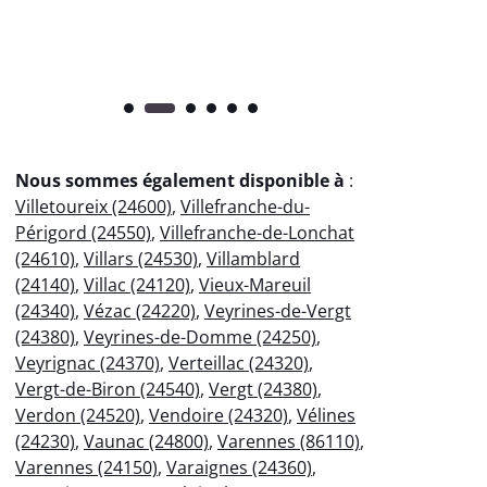
Nous sommes également disponible à
:
Villetoureix (24600)
,
Villefranche-du-
Périgord (24550)
,
Villefranche-de-Lonchat
(24610)
,
Villars (24530)
,
Villamblard
(24140)
,
Villac (24120)
,
Vieux-Mareuil
(24340)
,
Vézac (24220)
,
Veyrines-de-Vergt
(24380)
,
Veyrines-de-Domme (24250)
,
Veyrignac (24370)
,
Verteillac (24320)
,
Vergt-de-Biron (24540)
,
Vergt (24380)
,
Verdon (24520)
,
Vendoire (24320)
,
Vélines
(24230)
,
Vaunac (24800)
,
Varennes (86110)
,
Varennes (24150)
,
Varaignes (24360)
,