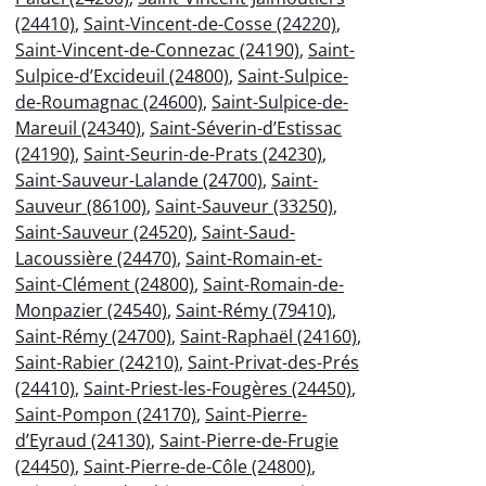
(24410)
,
Saint-Vincent-de-Cosse (24220)
,
Saint-Vincent-de-Connezac (24190)
,
Saint-
Sulpice-d’Excideuil (24800)
,
Saint-Sulpice-
de-Roumagnac (24600)
,
Saint-Sulpice-de-
Mareuil (24340)
,
Saint-Séverin-d’Estissac
(24190)
,
Saint-Seurin-de-Prats (24230)
,
Saint-Sauveur-Lalande (24700)
,
Saint-
Sauveur (86100)
,
Saint-Sauveur (33250)
,
Saint-Sauveur (24520)
,
Saint-Saud-
Lacoussière (24470)
,
Saint-Romain-et-
Saint-Clément (24800)
,
Saint-Romain-de-
Monpazier (24540)
,
Saint-Rémy (79410)
,
Saint-Rémy (24700)
,
Saint-Raphaël (24160)
,
Saint-Rabier (24210)
,
Saint-Privat-des-Prés
(24410)
,
Saint-Priest-les-Fougères (24450)
,
Saint-Pompon (24170)
,
Saint-Pierre-
d’Eyraud (24130)
,
Saint-Pierre-de-Frugie
(24450)
,
Saint-Pierre-de-Côle (24800)
,