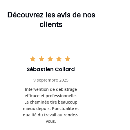
Découvrez les avis de nos
clients
Sébastien Collard
Amand
9 septembre 2025
3 nov
Intervention de débistrage
Ramonag
efficace et professionnelle.
beaucou
La cheminée tire beaucoup
Protection 
mieux depuis. Ponctualité et
après i
qualité du travail au rendez-
conseil
vous.
l’entret
pr