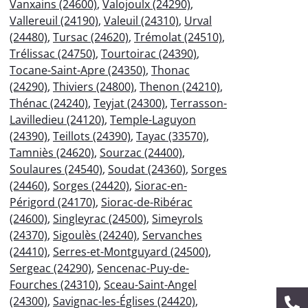
Vanxains (24600)
,
Valojoulx (24290)
,
Vallereuil (24190)
,
Valeuil (24310)
,
Urval
(24480)
,
Tursac (24620)
,
Trémolat (24510)
,
Trélissac (24750)
,
Tourtoirac (24390)
,
Tocane-Saint-Apre (24350)
,
Thonac
(24290)
,
Thiviers (24800)
,
Thenon (24210)
,
Thénac (24240)
,
Teyjat (24300)
,
Terrasson-
Lavilledieu (24120)
,
Temple-Laguyon
(24390)
,
Teillots (24390)
,
Tayac (33570)
,
Tamniès (24620)
,
Sourzac (24400)
,
Soulaures (24540)
,
Soudat (24360)
,
Sorges
(24460)
,
Sorges (24420)
,
Siorac-en-
Périgord (24170)
,
Siorac-de-Ribérac
(24600)
,
Singleyrac (24500)
,
Simeyrols
(24370)
,
Sigoulès (24240)
,
Servanches
(24410)
,
Serres-et-Montguyard (24500)
,
Sergeac (24290)
,
Sencenac-Puy-de-
Fourches (24310)
,
Sceau-Saint-Angel
(24300)
,
Savignac-les-Églises (24420)
,