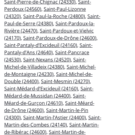
Saint-Pierre-de-Chignac (24330)
,
Saint-
Perdoux (24560)
,
Saint-Paul-Lizonne
(24320)
,
Saint-Paul-la-Roche (24800)
,
Saint-
Paul-de-Serre (24380)
,
Saint-Pardoux-la-
Rivière (24470)
,
Saint-Pardoux-et-Vielvic
(24170)
,
Saint-Pardoux-de-Drône (24600)
,
Saint-Pantaly-d’Excideuil (24160)
,
Saint-
Pantaly-d’Ans (24640)
,
Saint-Pancrace
(24530)
,
Saint-Nexans (24520)
,
Saint-
Michel-de-Villadeix (24380)
,
Saint-Michel-
de-Montaigne (24230)
,
Saint-Michel-de-
Double (24400)
,
Saint-Mesmin (24270)
,
Saint-Médard-d’Excideuil (24160)
,
Saint-
Médard-de-Mussidan (24400)
,
Saint-
Méard-de-Gurçon (24610)
,
Saint-Méard-
de-Drône (24600)
,
Saint-Martin-le-Pin
(24300)
,
Saint-Martin-l’Astier (24400)
,
Saint-
Martin-des-Combes (24140)
,
Saint-Martin-
de-Ribérac (24600)
,
Saint-Martin-de-