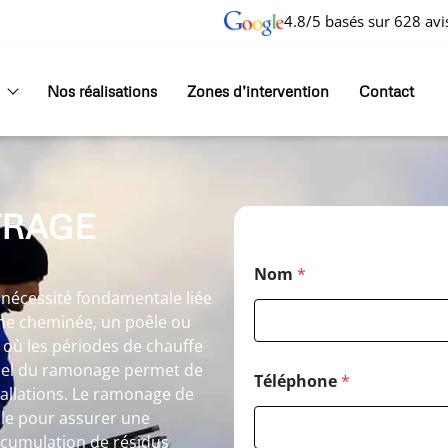
4.8/5 basés sur 628 avi
Nos réalisations
Zones d’intervention
Contact
TRAGE
Nom
*
nécessité fondamentale liée
 une cheminée, un poêle ou
 où les périodes de chauffe
nnel du ramonage permet de
Téléphone
*
allations. Le ramonage de
le pour assurer une
accumulation de résidus