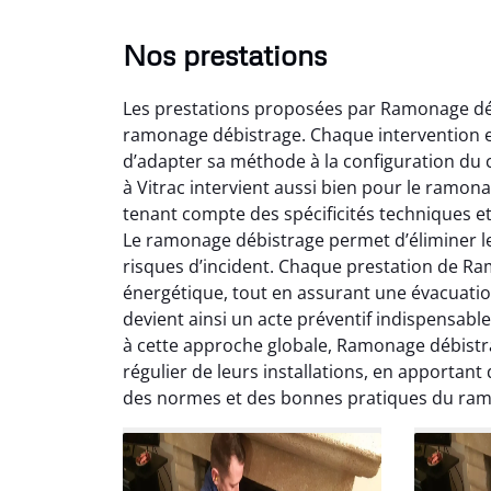
Nos prestations
Les prestations proposées par Ramonage débi
ramonage débistrage. Chaque intervention e
d’adapter sa méthode à la configuration du c
à Vitrac intervient aussi bien pour le ramon
tenant compte des spécificités techniques et
Le ramonage débistrage permet d’éliminer le
Lo
risques d’incident. Chaque prestation de R
énergétique, tout en assurant une évacuati
2
devient ainsi un acte préventif indispensab
Trè
à cette approche globale, Ramonage débistra
débist
régulier de leurs installations, en apportant
Chemi
des normes et des bonnes pratiques du ra
nettoyé
nette
re