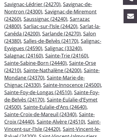
Savignac-Lédrier (24270)
,
Savignac-de-
Nontron (24300)
,
Savignac-de-Miremont
(24260)
,
Saussignac (24240)
,
Sarrazac
(24800)
,
Sarliac-sur-l’Isle (24420)
,
Sarlat-la-
Canéda (24200)
,
Sarlande (24270)
,
Salon
(24380)
,
Salles-de-Belvès (24170)
,
Salignac-
Eyvigues (24590)
,
Salignac (33240)
,
Salagnac (24160)
,
Sainte-Trie (24160)
,
Sainte-Sabine-Born (24440)
,
Sainte-Orse
(24210)
,
Sainte-Nathalène (24200)
,
Sainte-
Mondane (24370)
,
Sainte-Marie-de-
Chignac (24330)
,
Sainte-Innocence (24500)
,
Sainte-Foy-de-Longas (24510)
,
Sainte-Foy-
de-Belvès (24170)
,
Sainte-Eulalie-d’Eymet
(24500)
,
Sainte-Eulalie-d’Ans (24640)
,
Sainte-Croix-de-Mareuil (24340)
,
Sainte-
Croix (24440)
,
Sainte-Alvère (24510)
,
Saint-
Vincent-sur-l’Isle (24420)
,
Saint-Vincent-le-
Paluel (24200)
,
Saint-Vincent-Jalmoutiers