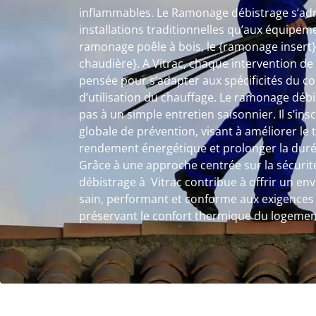
inflammables. Le Ramonage débistrage s’adr
installations traditionnelles qu’aux équipem
ramonage poêle à bois, le {ramonage insert
chaudière}. A Vitrac, chaque intervention d
pensée pour s’adapter aux spécificités du c
d’utilisation du chauffage. Le ramonage débis
pas à un simple entretien saisonnier. Il s’i
globale de prévention, visant à améliorer le t
rendement énergétique et prolonger la durée 
Grâce à une approche centrée sur la sécurité
débistrage à Vitrac contribue à offrir un e
sain, performant et conforme aux exigences 
préservant le confort thermique du logemen