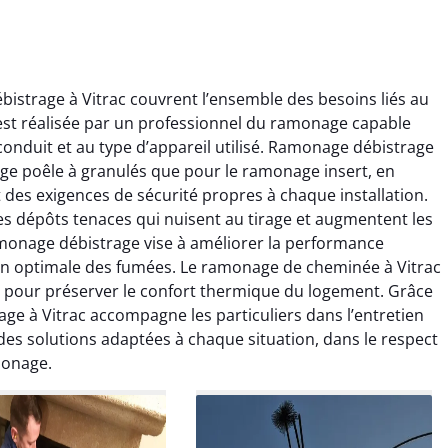
strage à Vitrac couvrent l’ensemble des besoins liés au
st réalisée par un professionnel du ramonage capable
onduit et au type d’appareil utilisé. Ramonage débistrage
age poêle à granulés que pour le ramonage insert, en
 des exigences de sécurité propres à chaque installation.
s dépôts tenaces qui nuisent au tirage et augmentent les
ïc Marchand
Claire Vautrin
amonage débistrage vise à améliorer la performance
on optimale des fumées. Le ramonage de cheminée à Vitrac
4 janvier 2026
21 juin 2025
le pour préserver le confort thermique du logement. Grâce
s bon travail de
Ramonage très bien réalisé,
ge à Vitrac accompagne les particuliers dans l’entretien
rage et ramonage.
travail propre et soigné.
 des solutions adaptées à chaque situation, dans le respect
née parfaitement
Toutes les explications ont
monage.
e et fonctionnement
été claires et le conduit a été
ment amélioré. Je
laissé impeccable. Service
commande sans
sérieux et rassurant.
hésitation.