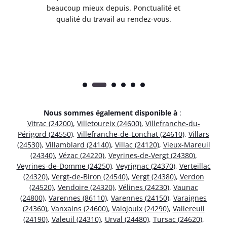
e
beaucoup mieux depuis. Ponctualité et
ap
.
qualité du travail au rendez-vous.
Nous sommes également disponible à
:
Vitrac (24200)
,
Villetoureix (24600)
,
Villefranche-du-
Périgord (24550)
,
Villefranche-de-Lonchat (24610)
,
Villars
(24530)
,
Villamblard (24140)
,
Villac (24120)
,
Vieux-Mareuil
(24340)
,
Vézac (24220)
,
Veyrines-de-Vergt (24380)
,
Veyrines-de-Domme (24250)
,
Veyrignac (24370)
,
Verteillac
(24320)
,
Vergt-de-Biron (24540)
,
Vergt (24380)
,
Verdon
(24520)
,
Vendoire (24320)
,
Vélines (24230)
,
Vaunac
(24800)
,
Varennes (86110)
,
Varennes (24150)
,
Varaignes
(24360)
,
Vanxains (24600)
,
Valojoulx (24290)
,
Vallereuil
(24190)
,
Valeuil (24310)
,
Urval (24480)
,
Tursac (24620)
,