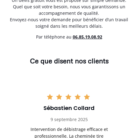
Un devis gratuit vous est proposé sur simple demande.
Quel que soit votre besoin, nous vous garantissons un
accompagnement de qualité.
Envoyez-nous votre demande pour bénéficier d’un travail
soigné dans les meilleurs délais.
Par téléphone au
06.85.19.08.92
Ce que disent nos clients
Sébastien Collard
9 septembre 2025
il
Intervention de débistrage efficace et
Ra
professionnelle. La cheminée tire
ri