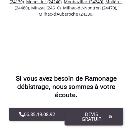
(24130)
,
Monestier (24240)
,
Monbazillac (24240)
,
Molières
(24480)
,
Minzac (24610)
,
Milhac-de-Nontron (24470)
,
Milhac-d’Auberoche (24330)
Si vous avez besoin de Ramonage
débistrage, nous sommes à votre
écoute.
06.85.19.08.92
DEVIS
GRATUIT