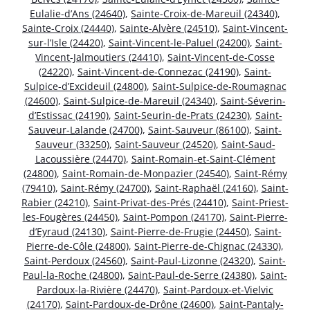
Eulalie-d’Ans (24640)
,
Sainte-Croix-de-Mareuil (24340)
,
Sainte-Croix (24440)
,
Sainte-Alvère (24510)
,
Saint-Vincent-
sur-l’Isle (24420)
,
Saint-Vincent-le-Paluel (24200)
,
Saint-
Vincent-Jalmoutiers (24410)
,
Saint-Vincent-de-Cosse
(24220)
,
Saint-Vincent-de-Connezac (24190)
,
Saint-
Sulpice-d’Excideuil (24800)
,
Saint-Sulpice-de-Roumagnac
(24600)
,
Saint-Sulpice-de-Mareuil (24340)
,
Saint-Séverin-
d’Estissac (24190)
,
Saint-Seurin-de-Prats (24230)
,
Saint-
Sauveur-Lalande (24700)
,
Saint-Sauveur (86100)
,
Saint-
Sauveur (33250)
,
Saint-Sauveur (24520)
,
Saint-Saud-
Lacoussière (24470)
,
Saint-Romain-et-Saint-Clément
(24800)
,
Saint-Romain-de-Monpazier (24540)
,
Saint-Rémy
(79410)
,
Saint-Rémy (24700)
,
Saint-Raphaël (24160)
,
Saint-
Rabier (24210)
,
Saint-Privat-des-Prés (24410)
,
Saint-Priest-
les-Fougères (24450)
,
Saint-Pompon (24170)
,
Saint-Pierre-
d’Eyraud (24130)
,
Saint-Pierre-de-Frugie (24450)
,
Saint-
Pierre-de-Côle (24800)
,
Saint-Pierre-de-Chignac (24330)
,
Saint-Perdoux (24560)
,
Saint-Paul-Lizonne (24320)
,
Saint-
Paul-la-Roche (24800)
,
Saint-Paul-de-Serre (24380)
,
Saint-
Pardoux-la-Rivière (24470)
,
Saint-Pardoux-et-Vielvic
(24170)
,
Saint-Pardoux-de-Drône (24600)
,
Saint-Pantaly-