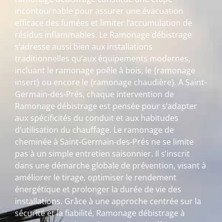
incontournable pour assurer une évacuation
efficace des fumées et limiter l’accumulation de
résidus inflammables. Le Ramonage débistrage
s’adresse aussi bien aux installations
traditionnelles qu’aux équipements modernes,
incluant le ramonage poêle à bois, le {ramonage
insert} ou encore le {ramonage chaudière}. A Saint-
Germain-des-Prés, chaque intervention de
Ramonage débistrage est pensée pour s’adapter
aux spécificités du conduit et aux habitudes
d’utilisation du chauffage. Le ramonage de
cheminée à Saint-Germain-des-Prés ne se limite
pas à un simple entretien saisonnier. Il s’inscrit
dans une démarche globale de prévention, visant à
améliorer le tirage, optimiser le rendement
énergétique et prolonger la durée de vie des
installations. Grâce à une approche centrée sur la
sécurité et la fiabilité, Ramonage débistrage à