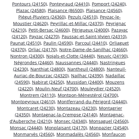
Pontours (24150)
,
Ponteyraud (24410)
,
Pomport (24240)
,
Plazac (24580)
,
Plaisance (86500)
,
Plaisance (24560)
,
Piégut-Pluviers (24360)
,
Pezuls (24510)
,
Peyzac-le-
Moustier (24620)
,
Peyrillac-et-Millac (24370)
,
Peyrignac
(24210)
,
Petit-Bersac (24600)
,
Périgueux (24000)
,
Pazayac
(24120)
,
Payzac (24270)
,
Paussac-et-Saint-Vivien (24310)
,
Paunat (24510)
,
Paulin (24590)
,
Parcoul (24410)
,
Orliaguet
(24370)
,
Orliac (24170)
,
Notre-Dame-de-Sanilhac (24660)
,
Nontron (24300)
,
Nojals-et-Clotte (24440)
,
Neuvic (24190)
,
Négrondes (24460)
,
Naussannes (24440)
,
Nastringues
(24230)
,
Nanthiat (24800)
,
Nantheuil (24800)
,
Nanteuil-
Auriac-de-Bourzac (24320)
,
Nailhac (24390)
,
Nadaillac
(24590)
,
Nabirat (24250)
,
Mussidan (24400)
,
Mouzens
(24220)
,
Moulin-Neuf (24700)
,
Mouleydier (24520)
,
Montrem (24110)
,
Montpon-Ménestérol (24700)
,
Montpeyroux (24610)
,
Montferrand-du-Périgord (24440)
,
Montcaret (24230)
,
Montazeau (24230)
,
Montagrier
(24350)
,
Montagnac-la-Crempse (24140)
,
Montagnac-
d’Auberoche (24210)
,
Monsec (24340)
,
Monsaguel (24560)
,
Monsac (24440)
,
Monplaisant (24170)
,
Monpazier (24540)
,
Monmarvès (24560)
,
Monmadalès (24560)
,
Monfaucon