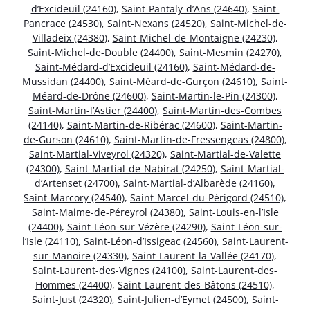
d’Excideuil (24160)
,
Saint-Pantaly-d’Ans (24640)
,
Saint-
Pancrace (24530)
,
Saint-Nexans (24520)
,
Saint-Michel-de-
Villadeix (24380)
,
Saint-Michel-de-Montaigne (24230)
,
Saint-Michel-de-Double (24400)
,
Saint-Mesmin (24270)
,
Saint-Médard-d’Excideuil (24160)
,
Saint-Médard-de-
Mussidan (24400)
,
Saint-Méard-de-Gurçon (24610)
,
Saint-
Méard-de-Drône (24600)
,
Saint-Martin-le-Pin (24300)
,
Saint-Martin-l’Astier (24400)
,
Saint-Martin-des-Combes
(24140)
,
Saint-Martin-de-Ribérac (24600)
,
Saint-Martin-
de-Gurson (24610)
,
Saint-Martin-de-Fressengeas (24800)
,
Saint-Martial-Viveyrol (24320)
,
Saint-Martial-de-Valette
(24300)
,
Saint-Martial-de-Nabirat (24250)
,
Saint-Martial-
d’Artenset (24700)
,
Saint-Martial-d’Albarède (24160)
,
Saint-Marcory (24540)
,
Saint-Marcel-du-Périgord (24510)
,
Saint-Maime-de-Péreyrol (24380)
,
Saint-Louis-en-l’Isle
(24400)
,
Saint-Léon-sur-Vézère (24290)
,
Saint-Léon-sur-
l’Isle (24110)
,
Saint-Léon-d’Issigeac (24560)
,
Saint-Laurent-
sur-Manoire (24330)
,
Saint-Laurent-la-Vallée (24170)
,
Saint-Laurent-des-Vignes (24100)
,
Saint-Laurent-des-
Hommes (24400)
,
Saint-Laurent-des-Bâtons (24510)
,
Saint-Just (24320)
,
Saint-Julien-d’Eymet (24500)
,
Saint-