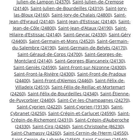
Julien-de-Lampon (24370)
,
Saint-Julien-de-Crempse
(24140)
,
Saint-Julien-de-Bourdeilles (24310)
,
Saint-Jory-
las-Bloux (24160)
,
Saint-Jory-de-Chalais (24800)
,
Saint-
Jean-d’Eyraud (24140)
,
Saint-Jean-d’Estissac (24140)
,
Saint-
Jean-de-Côle (24800)
,
Saint-Jean-d’Ataux (24190)
,
Saint-
Hilaire-d’Estissac (24140)
,
Saint-Geyrac (24330)
,
Saint-Géry
(24400)
,
Saint-Germain-et-Mons (24520)
,
Saint-Germain-
du-Salembre (24190)
,
Saint-Germain-de-Belvès (24170)
,
Saint-Géraud-de-Corps (24700)
,
Saint-Georges-de-
Montclard (24140)
,
Saint-Georges-Blancaneix (24130)
,
Saint-Geniès (24590)
,
Saint-Front-sur-Nizonne (24300)
,
Saint-Front-la-Rivière (24300)
,
Saint-Front-de-Pradoux
(24400)
,
Saint-Front-d’Alemps (24460)
,
Saint-Félix-de-
Villadeix (24510)
,
Saint-Félix-de-Reillac-et-Mortemart
(24260)
,
Saint-Félix-de-Bourdeilles (24340)
,
Saint-Étienne-
de-Puycorbier (24400)
,
Saint-Cyr-les-Champagnes (24270)
,
Saint-Cyprien (24220)
,
Saint-Cyprien (19130)
,
Saint-
Cybranet (24250)
,
Saint-Crépin-et-Carlucet (24590)
,
Saint-
Crépin-de-Richemont (24310)
,
Saint-Crépin-d’Auberoche
(24330)
,
Saint-Cirq (24260)
,
Saint-Christophe (86230)
,
Saint-Chamassy (24260)
,
Saint-Cernin-de-l’Herm (24550)
,
Saint-Cernin-de-Labarde (24560)
,
Saint-Cassien (24540)
,