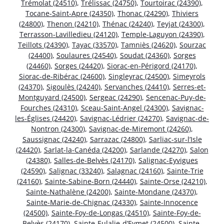
Trémolat (24510)
,
Trélissac (24750)
,
Tourtoirac (24390)
,
Tocane-Saint-Apre (24350)
,
Thonac (24290)
,
Thiviers
(24800)
,
Thenon (24210)
,
Thénac (24240)
,
Teyjat (24300)
,
Terrasson-Lavilledieu (24120)
,
Temple-Laguyon (24390)
,
Teillots (24390)
,
Tayac (33570)
,
Tamniès (24620)
,
Sourzac
(24400)
,
Soulaures (24540)
,
Soudat (24360)
,
Sorges
(24460)
,
Sorges (24420)
,
Siorac-en-Périgord (24170)
,
Siorac-de-Ribérac (24600)
,
Singleyrac (24500)
,
Simeyrols
(24370)
,
Sigoulès (24240)
,
Servanches (24410)
,
Serres-et-
Montguyard (24500)
,
Sergeac (24290)
,
Sencenac-Puy-de-
Fourches (24310)
,
Sceau-Saint-Angel (24300)
,
Savignac-
les-Églises (24420)
,
Savignac-Lédrier (24270)
,
Savignac-de-
Nontron (24300)
,
Savignac-de-Miremont (24260)
,
Saussignac (24240)
,
Sarrazac (24800)
,
Sarliac-sur-l’Isle
(24420)
,
Sarlat-la-Canéda (24200)
,
Sarlande (24270)
,
Salon
(24380)
,
Salles-de-Belvès (24170)
,
Salignac-Eyvigues
(24590)
,
Salignac (33240)
,
Salagnac (24160)
,
Sainte-Trie
(24160)
,
Sainte-Sabine-Born (24440)
,
Sainte-Orse (24210)
,
Sainte-Nathalène (24200)
,
Sainte-Mondane (24370)
,
Sainte-Marie-de-Chignac (24330)
,
Sainte-Innocence
(24500)
,
Sainte-Foy-de-Longas (24510)
,
Sainte-Foy-de-
Belvès (24170)
,
Sainte-Eulalie-d’Eymet (24500)
,
Sainte-