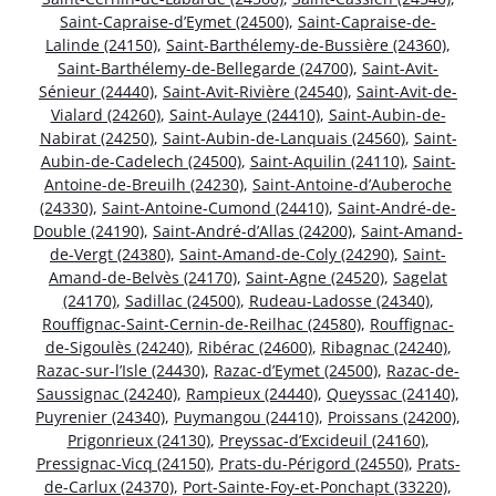
Saint-Capraise-d’Eymet (24500)
,
Saint-Capraise-de-
Lalinde (24150)
,
Saint-Barthélemy-de-Bussière (24360)
,
Saint-Barthélemy-de-Bellegarde (24700)
,
Saint-Avit-
Sénieur (24440)
,
Saint-Avit-Rivière (24540)
,
Saint-Avit-de-
Vialard (24260)
,
Saint-Aulaye (24410)
,
Saint-Aubin-de-
Nabirat (24250)
,
Saint-Aubin-de-Lanquais (24560)
,
Saint-
Aubin-de-Cadelech (24500)
,
Saint-Aquilin (24110)
,
Saint-
Antoine-de-Breuilh (24230)
,
Saint-Antoine-d’Auberoche
(24330)
,
Saint-Antoine-Cumond (24410)
,
Saint-André-de-
Double (24190)
,
Saint-André-d’Allas (24200)
,
Saint-Amand-
de-Vergt (24380)
,
Saint-Amand-de-Coly (24290)
,
Saint-
Amand-de-Belvès (24170)
,
Saint-Agne (24520)
,
Sagelat
(24170)
,
Sadillac (24500)
,
Rudeau-Ladosse (24340)
,
Rouffignac-Saint-Cernin-de-Reilhac (24580)
,
Rouffignac-
de-Sigoulès (24240)
,
Ribérac (24600)
,
Ribagnac (24240)
,
Razac-sur-l’Isle (24430)
,
Razac-d’Eymet (24500)
,
Razac-de-
Saussignac (24240)
,
Rampieux (24440)
,
Queyssac (24140)
,
Puyrenier (24340)
,
Puymangou (24410)
,
Proissans (24200)
,
Prigonrieux (24130)
,
Preyssac-d’Excideuil (24160)
,
Pressignac-Vicq (24150)
,
Prats-du-Périgord (24550)
,
Prats-
de-Carlux (24370)
,
Port-Sainte-Foy-et-Ponchapt (33220)
,