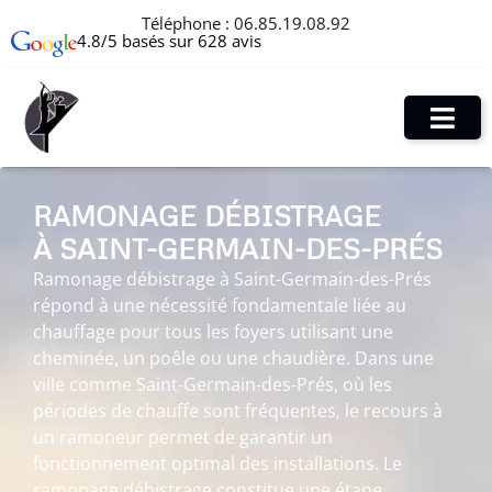
Téléphone :
06.85.19.08.92
4.8/5 basés sur 628 avis
RAMONAGE DÉBISTRAGE
À SAINT-GERMAIN-DES-PRÉS
Ramonage débistrage à Saint-Germain-des-Prés
répond à une nécessité fondamentale liée au
chauffage pour tous les foyers utilisant une
cheminée, un poêle ou une chaudière. Dans une
ville comme Saint-Germain-des-Prés, où les
périodes de chauffe sont fréquentes, le recours à
un ramoneur permet de garantir un
fonctionnement optimal des installations. Le
ramonage débistrage constitue une étape