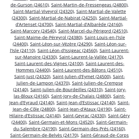
de-Gurson (24610)
,
Saint-Martin-de-Fressengeas (24800)
,
Saint-Martial-Viveyrol (24320)
,
Saint-Martial-de-Valette
(24300)
,
Saint-Martial-de-Nabirat (24250)
,
Saint-Martial-
d’Artenset (24700)
,
Saint-Martial-d’Albarède (24160)
,
Saint-Marcory (24540)
,
Saint-Marcel-du-Périgord (24510)
,
Saint-Maime-de-Péreyrol (24380)
,
Saint-Louis-en-l’Isle
(24400)
,
Saint-Léon-sur-Vézère (24290)
,
Saint-Léon-sur-
l’Isle (24110)
,
Saint-Léon-d’Issigeac (24560)
,
Saint-Laurent-
sur-Manoire (24330)
,
Saint-Laurent-la-Vallée (24170)
,
Saint-Laurent-des-Vignes (24100)
,
Saint-Laurent-des-
Hommes (24400)
,
Saint-Laurent-des-Bâtons (24510)
,
Saint-Just (24320)
,
Saint-Julien-d’Eymet (24500)
,
Saint-
Julien-de-Lampon (24370)
,
Saint-Julien-de-Crempse
(24140)
,
Saint-Julien-de-Bourdeilles (24310)
,
Saint-Jory-
las-Bloux (24160)
,
Saint-Jory-de-Chalais (24800)
,
Saint-
Jean-d’Eyraud (24140)
,
Saint-Jean-d’Estissac (24140)
,
Saint-
Jean-de-Côle (24800)
,
Saint-Jean-d’Ataux (24190)
,
Saint-
Hilaire-d’Estissac (24140)
,
Saint-Geyrac (24330)
,
Saint-Géry
(24400)
,
Saint-Germain-et-Mons (24520)
,
Saint-Germain-
du-Salembre (24190)
,
Saint-Germain-des-Prés (24160)
,
Saint-Germain-de-Belvès (24170)
,
Saint-Géraud-de-Corps