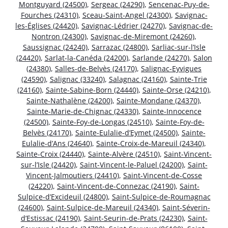
Montguyard (24500)
,
Sergeac (24290)
,
Sencenac-Puy-de-
Fourches (24310)
,
Sceau-Saint-Angel (24300)
,
Savignac-
les-Églises (24420)
,
Savignac-Lédrier (24270)
,
Savignac-de-
Nontron (24300)
,
Savignac-de-Miremont (24260)
,
Saussignac (24240)
,
Sarrazac (24800)
,
Sarliac-sur-l’Isle
(24420)
,
Sarlat-la-Canéda (24200)
,
Sarlande (24270)
,
Salon
(24380)
,
Salles-de-Belvès (24170)
,
Salignac-Eyvigues
(24590)
,
Salignac (33240)
,
Salagnac (24160)
,
Sainte-Trie
(24160)
,
Sainte-Sabine-Born (24440)
,
Sainte-Orse (24210)
,
Sainte-Nathalène (24200)
,
Sainte-Mondane (24370)
,
Sainte-Marie-de-Chignac (24330)
,
Sainte-Innocence
(24500)
,
Sainte-Foy-de-Longas (24510)
,
Sainte-Foy-de-
Belvès (24170)
,
Sainte-Eulalie-d’Eymet (24500)
,
Sainte-
Eulalie-d’Ans (24640)
,
Sainte-Croix-de-Mareuil (24340)
,
Sainte-Croix (24440)
,
Sainte-Alvère (24510)
,
Saint-Vincent-
sur-l’Isle (24420)
,
Saint-Vincent-le-Paluel (24200)
,
Saint-
Vincent-Jalmoutiers (24410)
,
Saint-Vincent-de-Cosse
(24220)
,
Saint-Vincent-de-Connezac (24190)
,
Saint-
Sulpice-d’Excideuil (24800)
,
Saint-Sulpice-de-Roumagnac
(24600)
,
Saint-Sulpice-de-Mareuil (24340)
,
Saint-Séverin-
d’Estissac (24190)
,
Saint-Seurin-de-Prats (24230)
,
Saint-