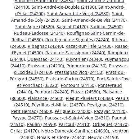
Antoine-d’Auberoche (24330)
,
Saint-Antoine-Cumond
(24410)
,
Saint-André-de-Double (24190)
,
Saint-André-
d’Allas (24200)
,
Saint-Amand-de-Vergt (24380)
,
Saint-
Amand-de-Coly (24290)
,
Saint-Amand-de-Belvès (24170)
,
Saint-Agne (24520)
,
Sagelat (24170)
,
Sadillac (24500)
,
Rudeau-Ladosse (24340)
,
Rouffignac-Saint-Cernin-de-
Reilhac (24580)
,
Rouffignac-de-Sigoulès (24240)
,
Ribérac
(24600)
,
Ribagnac (24240)
,
Razac-sur-l’Isle (24430)
,
Razac-
d’Eymet (24500)
,
Razac-de-Saussignac (24240)
,
Rampieux
(24440)
,
Queyssac (24140)
,
Puyrenier (24340)
,
Puymangou
(24410)
,
Proissans (24200)
,
Prigonrieux (24130)
,
Preyssac-
d’Excideuil (24160)
,
Pressignac-Vicq (24150)
,
Prats-du-
Périgord (24550)
,
Prats-de-Carlux (24370)
,
Port-Sainte-Foy-
et-Ponchapt (33220)
,
Pontours (24150)
,
Ponteyraud
(24410)
,
Pomport (24240)
,
Plazac (24580)
,
Plaisance
(86500)
,
Plaisance (24560)
,
Piégut-Pluviers (24360)
,
Pezuls
(24510)
,
Peyrillac-et-Millac (24370)
,
Peyrignac (24210)
,
Petit-Bersac (24600)
,
Périgueux (24000)
,
Pazayac (24120)
,
Payzac (24270)
,
Paussac-et-Saint-Vivien (24310)
,
Paunat
(24510)
,
Paulin (24590)
,
Parcoul (24410)
,
Orliaguet (24370)
,
Orliac (24170)
,
Notre-Dame-de-Sanilhac (24660)
,
Nontron
(24300)
,
Nojals-et-Clotte (24440)
,
Neuvic (24190)
,