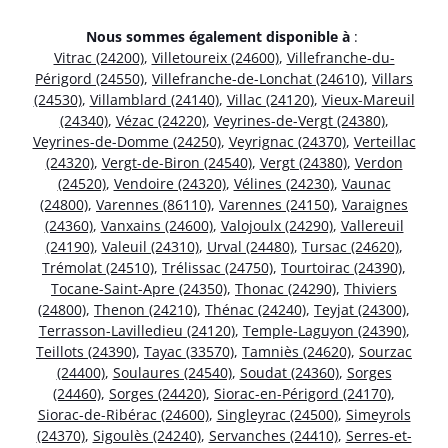
Nous sommes également disponible à
:
Vitrac (24200)
,
Villetoureix (24600)
,
Villefranche-du-
Périgord (24550)
,
Villefranche-de-Lonchat (24610)
,
Villars
(24530)
,
Villamblard (24140)
,
Villac (24120)
,
Vieux-Mareuil
(24340)
,
Vézac (24220)
,
Veyrines-de-Vergt (24380)
,
Veyrines-de-Domme (24250)
,
Veyrignac (24370)
,
Verteillac
(24320)
,
Vergt-de-Biron (24540)
,
Vergt (24380)
,
Verdon
(24520)
,
Vendoire (24320)
,
Vélines (24230)
,
Vaunac
(24800)
,
Varennes (86110)
,
Varennes (24150)
,
Varaignes
(24360)
,
Vanxains (24600)
,
Valojoulx (24290)
,
Vallereuil
(24190)
,
Valeuil (24310)
,
Urval (24480)
,
Tursac (24620)
,
Trémolat (24510)
,
Trélissac (24750)
,
Tourtoirac (24390)
,
Tocane-Saint-Apre (24350)
,
Thonac (24290)
,
Thiviers
(24800)
,
Thenon (24210)
,
Thénac (24240)
,
Teyjat (24300)
,
Terrasson-Lavilledieu (24120)
,
Temple-Laguyon (24390)
,
Teillots (24390)
,
Tayac (33570)
,
Tamniès (24620)
,
Sourzac
(24400)
,
Soulaures (24540)
,
Soudat (24360)
,
Sorges
(24460)
,
Sorges (24420)
,
Siorac-en-Périgord (24170)
,
Siorac-de-Ribérac (24600)
,
Singleyrac (24500)
,
Simeyrols
(24370)
,
Sigoulès (24240)
,
Servanches (24410)
,
Serres-et-