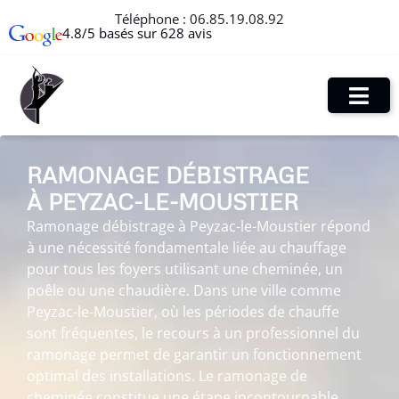
Téléphone :
06.85.19.08.92
4.8/5 basés sur 628 avis
RAMONAGE DÉBISTRAGE
À PEYZAC-LE-MOUSTIER
Ramonage débistrage à Peyzac-le-Moustier répond
à une nécessité fondamentale liée au chauffage
pour tous les foyers utilisant une cheminée, un
poêle ou une chaudière. Dans une ville comme
Peyzac-le-Moustier, où les périodes de chauffe
sont fréquentes, le recours à un professionnel du
ramonage permet de garantir un fonctionnement
optimal des installations. Le ramonage de
cheminée constitue une étape incontournable