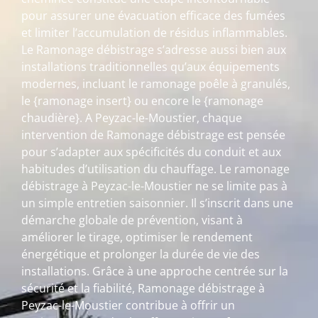
pour assurer une évacuation efficace des fumées
et limiter l’accumulation de résidus inflammables.
Le Ramonage débistrage s’adresse aussi bien aux
installations traditionnelles qu’aux équipements
modernes, incluant le ramonage poêle à granulés,
le {ramonage insert} ou encore le {ramonage
chaudière}. A Peyzac-le-Moustier, chaque
intervention de Ramonage débistrage est pensée
pour s’adapter aux spécificités du conduit et aux
habitudes d’utilisation du chauffage. Le ramonage
débistrage à Peyzac-le-Moustier ne se limite pas à
un simple entretien saisonnier. Il s’inscrit dans une
démarche globale de prévention, visant à
améliorer le tirage, optimiser le rendement
énergétique et prolonger la durée de vie des
installations. Grâce à une approche centrée sur la
sécurité et la fiabilité, Ramonage débistrage à
Peyzac-le-Moustier contribue à offrir un