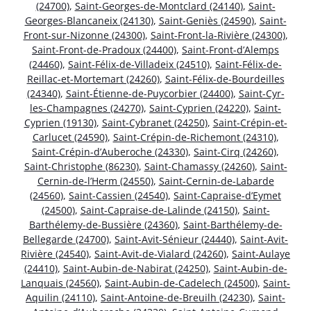
(24700)
,
Saint-Georges-de-Montclard (24140)
,
Saint-
Georges-Blancaneix (24130)
,
Saint-Geniès (24590)
,
Saint-
Front-sur-Nizonne (24300)
,
Saint-Front-la-Rivière (24300)
,
Saint-Front-de-Pradoux (24400)
,
Saint-Front-d’Alemps
(24460)
,
Saint-Félix-de-Villadeix (24510)
,
Saint-Félix-de-
Reillac-et-Mortemart (24260)
,
Saint-Félix-de-Bourdeilles
(24340)
,
Saint-Étienne-de-Puycorbier (24400)
,
Saint-Cyr-
les-Champagnes (24270)
,
Saint-Cyprien (24220)
,
Saint-
Cyprien (19130)
,
Saint-Cybranet (24250)
,
Saint-Crépin-et-
Carlucet (24590)
,
Saint-Crépin-de-Richemont (24310)
,
Saint-Crépin-d’Auberoche (24330)
,
Saint-Cirq (24260)
,
Saint-Christophe (86230)
,
Saint-Chamassy (24260)
,
Saint-
Cernin-de-l’Herm (24550)
,
Saint-Cernin-de-Labarde
(24560)
,
Saint-Cassien (24540)
,
Saint-Capraise-d’Eymet
(24500)
,
Saint-Capraise-de-Lalinde (24150)
,
Saint-
Barthélemy-de-Bussière (24360)
,
Saint-Barthélemy-de-
Bellegarde (24700)
,
Saint-Avit-Sénieur (24440)
,
Saint-Avit-
Rivière (24540)
,
Saint-Avit-de-Vialard (24260)
,
Saint-Aulaye
(24410)
,
Saint-Aubin-de-Nabirat (24250)
,
Saint-Aubin-de-
Lanquais (24560)
,
Saint-Aubin-de-Cadelech (24500)
,
Saint-
Aquilin (24110)
,
Saint-Antoine-de-Breuilh (24230)
,
Saint-