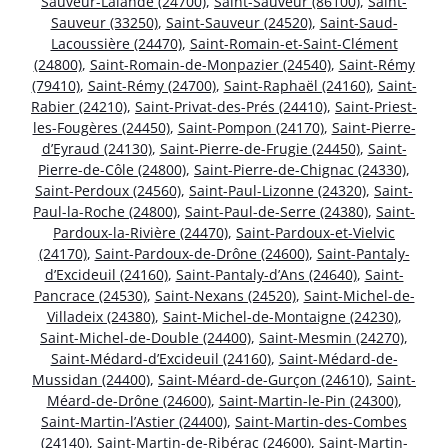
Sauveur-Lalande (24700)
,
Saint-Sauveur (86100)
,
Saint-
Sauveur (33250)
,
Saint-Sauveur (24520)
,
Saint-Saud-
Lacoussière (24470)
,
Saint-Romain-et-Saint-Clément
(24800)
,
Saint-Romain-de-Monpazier (24540)
,
Saint-Rémy
(79410)
,
Saint-Rémy (24700)
,
Saint-Raphaël (24160)
,
Saint-
Rabier (24210)
,
Saint-Privat-des-Prés (24410)
,
Saint-Priest-
les-Fougères (24450)
,
Saint-Pompon (24170)
,
Saint-Pierre-
d’Eyraud (24130)
,
Saint-Pierre-de-Frugie (24450)
,
Saint-
Pierre-de-Côle (24800)
,
Saint-Pierre-de-Chignac (24330)
,
Saint-Perdoux (24560)
,
Saint-Paul-Lizonne (24320)
,
Saint-
Paul-la-Roche (24800)
,
Saint-Paul-de-Serre (24380)
,
Saint-
Pardoux-la-Rivière (24470)
,
Saint-Pardoux-et-Vielvic
(24170)
,
Saint-Pardoux-de-Drône (24600)
,
Saint-Pantaly-
d’Excideuil (24160)
,
Saint-Pantaly-d’Ans (24640)
,
Saint-
Pancrace (24530)
,
Saint-Nexans (24520)
,
Saint-Michel-de-
Villadeix (24380)
,
Saint-Michel-de-Montaigne (24230)
,
Saint-Michel-de-Double (24400)
,
Saint-Mesmin (24270)
,
Saint-Médard-d’Excideuil (24160)
,
Saint-Médard-de-
Mussidan (24400)
,
Saint-Méard-de-Gurçon (24610)
,
Saint-
Méard-de-Drône (24600)
,
Saint-Martin-le-Pin (24300)
,
Saint-Martin-l’Astier (24400)
,
Saint-Martin-des-Combes
(24140)
,
Saint-Martin-de-Ribérac (24600)
,
Saint-Martin-