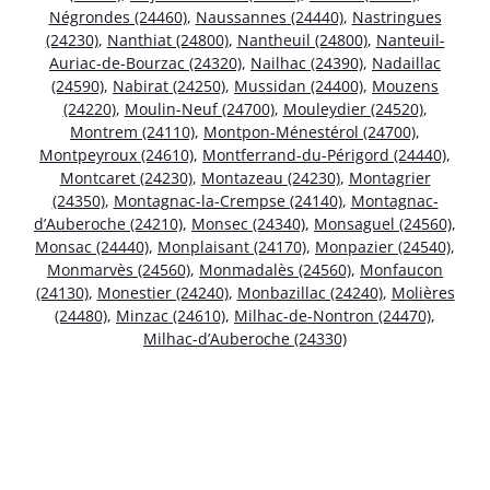
Négrondes (24460)
,
Naussannes (24440)
,
Nastringues
(24230)
,
Nanthiat (24800)
,
Nantheuil (24800)
,
Nanteuil-
Auriac-de-Bourzac (24320)
,
Nailhac (24390)
,
Nadaillac
(24590)
,
Nabirat (24250)
,
Mussidan (24400)
,
Mouzens
(24220)
,
Moulin-Neuf (24700)
,
Mouleydier (24520)
,
Montrem (24110)
,
Montpon-Ménestérol (24700)
,
Montpeyroux (24610)
,
Montferrand-du-Périgord (24440)
,
Montcaret (24230)
,
Montazeau (24230)
,
Montagrier
(24350)
,
Montagnac-la-Crempse (24140)
,
Montagnac-
d’Auberoche (24210)
,
Monsec (24340)
,
Monsaguel (24560)
,
Monsac (24440)
,
Monplaisant (24170)
,
Monpazier (24540)
,
Monmarvès (24560)
,
Monmadalès (24560)
,
Monfaucon
(24130)
,
Monestier (24240)
,
Monbazillac (24240)
,
Molières
(24480)
,
Minzac (24610)
,
Milhac-de-Nontron (24470)
,
Milhac-d’Auberoche (24330)