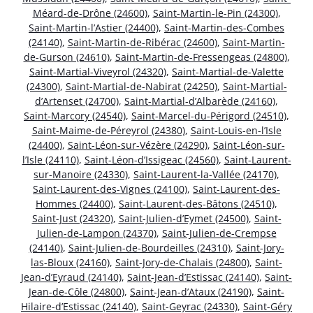
Méard-de-Drône (24600)
,
Saint-Martin-le-Pin (24300)
,
Saint-Martin-l’Astier (24400)
,
Saint-Martin-des-Combes
(24140)
,
Saint-Martin-de-Ribérac (24600)
,
Saint-Martin-
de-Gurson (24610)
,
Saint-Martin-de-Fressengeas (24800)
,
Saint-Martial-Viveyrol (24320)
,
Saint-Martial-de-Valette
(24300)
,
Saint-Martial-de-Nabirat (24250)
,
Saint-Martial-
d’Artenset (24700)
,
Saint-Martial-d’Albarède (24160)
,
Saint-Marcory (24540)
,
Saint-Marcel-du-Périgord (24510)
,
Saint-Maime-de-Péreyrol (24380)
,
Saint-Louis-en-l’Isle
(24400)
,
Saint-Léon-sur-Vézère (24290)
,
Saint-Léon-sur-
l’Isle (24110)
,
Saint-Léon-d’Issigeac (24560)
,
Saint-Laurent-
sur-Manoire (24330)
,
Saint-Laurent-la-Vallée (24170)
,
Saint-Laurent-des-Vignes (24100)
,
Saint-Laurent-des-
Hommes (24400)
,
Saint-Laurent-des-Bâtons (24510)
,
Saint-Just (24320)
,
Saint-Julien-d’Eymet (24500)
,
Saint-
Julien-de-Lampon (24370)
,
Saint-Julien-de-Crempse
(24140)
,
Saint-Julien-de-Bourdeilles (24310)
,
Saint-Jory-
las-Bloux (24160)
,
Saint-Jory-de-Chalais (24800)
,
Saint-
Jean-d’Eyraud (24140)
,
Saint-Jean-d’Estissac (24140)
,
Saint-
Jean-de-Côle (24800)
,
Saint-Jean-d’Ataux (24190)
,
Saint-
Hilaire-d’Estissac (24140)
,
Saint-Geyrac (24330)
,
Saint-Géry