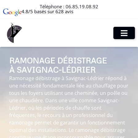
Téléphone :
06.85.19.08.92
4.8/5 basés sur 628 avis
RAMONAGE DÉBISTRAGE
À SAVIGNAC-LÉDRIER
Ramonage débistrage à Savignac-Lédrier répond à
une nécessité fondamentale liée au chauffage pour
tous les foyers utilisant une cheminée, un poêle ou
une chaudière. Dans une ville comme Savignac-
Lédrier, où les périodes de chauffe sont
fréquentes, le recours à un professionnel du
ramonage permet de garantir un fonctionnement
optimal des installations. Le ramonage débistrage
constitue une étape incontournable pour assurer