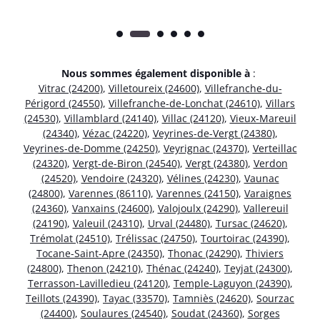
Nous sommes également disponible à
:
Vitrac (24200)
,
Villetoureix (24600)
,
Villefranche-du-
Périgord (24550)
,
Villefranche-de-Lonchat (24610)
,
Villars
(24530)
,
Villamblard (24140)
,
Villac (24120)
,
Vieux-Mareuil
(24340)
,
Vézac (24220)
,
Veyrines-de-Vergt (24380)
,
Veyrines-de-Domme (24250)
,
Veyrignac (24370)
,
Verteillac
(24320)
,
Vergt-de-Biron (24540)
,
Vergt (24380)
,
Verdon
(24520)
,
Vendoire (24320)
,
Vélines (24230)
,
Vaunac
(24800)
,
Varennes (86110)
,
Varennes (24150)
,
Varaignes
(24360)
,
Vanxains (24600)
,
Valojoulx (24290)
,
Vallereuil
(24190)
,
Valeuil (24310)
,
Urval (24480)
,
Tursac (24620)
,
Trémolat (24510)
,
Trélissac (24750)
,
Tourtoirac (24390)
,
Tocane-Saint-Apre (24350)
,
Thonac (24290)
,
Thiviers
(24800)
,
Thenon (24210)
,
Thénac (24240)
,
Teyjat (24300)
,
Terrasson-Lavilledieu (24120)
,
Temple-Laguyon (24390)
,
Teillots (24390)
,
Tayac (33570)
,
Tamniès (24620)
,
Sourzac
(24400)
,
Soulaures (24540)
,
Soudat (24360)
,
Sorges