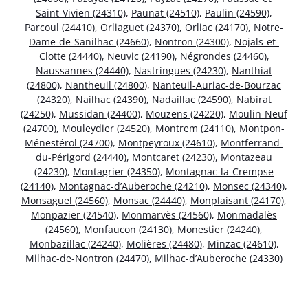
Saint-Vivien (24310)
,
Paunat (24510)
,
Paulin (24590)
,
Parcoul (24410)
,
Orliaguet (24370)
,
Orliac (24170)
,
Notre-
Dame-de-Sanilhac (24660)
,
Nontron (24300)
,
Nojals-et-
Clotte (24440)
,
Neuvic (24190)
,
Négrondes (24460)
,
Naussannes (24440)
,
Nastringues (24230)
,
Nanthiat
(24800)
,
Nantheuil (24800)
,
Nanteuil-Auriac-de-Bourzac
(24320)
,
Nailhac (24390)
,
Nadaillac (24590)
,
Nabirat
(24250)
,
Mussidan (24400)
,
Mouzens (24220)
,
Moulin-Neuf
(24700)
,
Mouleydier (24520)
,
Montrem (24110)
,
Montpon-
Ménestérol (24700)
,
Montpeyroux (24610)
,
Montferrand-
du-Périgord (24440)
,
Montcaret (24230)
,
Montazeau
(24230)
,
Montagrier (24350)
,
Montagnac-la-Crempse
(24140)
,
Montagnac-d’Auberoche (24210)
,
Monsec (24340)
,
Monsaguel (24560)
,
Monsac (24440)
,
Monplaisant (24170)
,
Monpazier (24540)
,
Monmarvès (24560)
,
Monmadalès
(24560)
,
Monfaucon (24130)
,
Monestier (24240)
,
Monbazillac (24240)
,
Molières (24480)
,
Minzac (24610)
,
Milhac-de-Nontron (24470)
,
Milhac-d’Auberoche (24330)