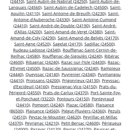
(24410)
,
Saint-Aubin-de-Nabirat (24250)
,
Saint-Aubin-de-
Lanquais (24560)
,
Saint-Aubin-de-Cadelech (24500)
,
Saint-
Aquilin (24110)
,
Saint-Antoine-de-Breuilh (24230)
,
Saint-
Antoine-d’Auberoche (24330)
,
Saint-Antoine-Cumond
(24410)
,
Saint-André-de-Double (24190)
,
Saint-André-
d’Allas (24200)
,
Saint-Amand-de-Vergt (24380)
,
Saint-
Amand-de-Coly (24290)
,
Saint-Amand-de-Belvès (24170)
,
Saint-Agne (24520)
,
Sagelat (24170)
,
Sadillac (24500)
,
Rudeau-Ladosse (24340)
,
Rouffignac-Saint-Cernin-de-
Reilhac (24580)
,
Rouffignac-de-Sigoulès (24240)
,
Ribérac
(24600)
,
Ribagnac (24240)
,
Razac-sur-l’Isle (24430)
,
Razac-
d’Eymet (24500)
,
Razac-de-Saussignac (24240)
,
Rampieux
(24440)
,
Queyssac (24140)
,
Puyrenier (24340)
,
Puymangou
(24410)
,
Proissans (24200)
,
Prigonrieux (24130)
,
Preyssac-
d’Excideuil (24160)
,
Pressignac-Vicq (24150)
,
Prats-du-
Périgord (24550)
,
Prats-de-Carlux (24370)
,
Port-Sainte-Foy-
et-Ponchapt (33220)
,
Pontours (24150)
,
Ponteyraud
(24410)
,
Pomport (24240)
,
Plazac (24580)
,
Plaisance
(86500)
,
Plaisance (24560)
,
Piégut-Pluviers (24360)
,
Pezuls
(24510)
,
Peyzac-le-Moustier (24620)
,
Peyrillac-et-Millac
(24370)
,
Peyrignac (24210)
,
Petit-Bersac (24600)
,
Périgueux
(24000)
,
Pazayac (24120)
,
Payzac (24270)
,
Paussac-et-