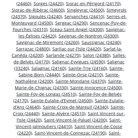
(24460)
,
Sorges (24420)
,
Siorac-en-Périgord (24170)
,
Siorac-de-Ribérac (24600)
,
Singleyrac (24500)
,
Simeyrols
(24370)
,
Sigoulès (24240)
,
Servanches (24410)
,
Serres-et-
Montguyard (24500)
,
Sergeac (24290)
,
Sencenac-Puy-de-
Fourches (24310)
,
Sceau-Saint-Angel (24300)
,
Savignac-
les-Églises (24420)
,
Savignac-de-Nontron (24300)
,
Savignac-de-Miremont (24260)
,
Saussignac (24240)
,
Sarrazac (24800)
,
Sarliac-sur-l’Isle (24420)
,
Sarlat-la-
Canéda (24200)
,
Sarlande (24270)
,
Salon (24380)
,
Salles-
de-Belvès (24170)
,
Salignac-Eyvigues (24590)
,
Salignac
(33240)
,
Salagnac (24160)
,
Sainte-Trie (24160)
,
Sainte-
Sabine-Born (24440)
,
Sainte-Orse (24210)
,
Sainte-
Nathalène (24200)
,
Sainte-Mondane (24370)
,
Sainte-
Marie-de-Chignac (24330)
,
Sainte-Innocence (24500)
,
Sainte-Foy-de-Longas (24510)
,
Sainte-Foy-de-Belvès
(24170)
,
Sainte-Eulalie-d’Eymet (24500)
,
Sainte-Eulalie-
d’Ans (24640)
,
Sainte-Croix-de-Mareuil (24340)
,
Sainte-
Croix (24440)
,
Sainte-Alvère (24510)
,
Saint-Vincent-sur-
l’Isle (24420)
,
Saint-Vincent-le-Paluel (24200)
,
Saint-
Vincent-Jalmoutiers (24410)
,
Saint-Vincent-de-Cosse
(24220)
,
Saint-Vincent-de-Connezac (24190)
,
Saint-