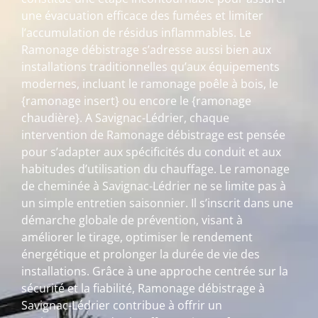
une évacuation efficace des fumées et limiter
l’accumulation de résidus inflammables. Le
Ramonage débistrage s’adresse aussi bien aux
installations traditionnelles qu’aux équipements
modernes, incluant le ramonage poêle à bois, le
{ramonage insert} ou encore le {ramonage
chaudière}. A Savignac-Lédrier, chaque
intervention de Ramonage débistrage est pensée
pour s’adapter aux spécificités du conduit et aux
habitudes d’utilisation du chauffage. Le ramonage
de cheminée à Savignac-Lédrier ne se limite pas à
un simple entretien saisonnier. Il s’inscrit dans une
démarche globale de prévention, visant à
améliorer le tirage, optimiser le rendement
énergétique et prolonger la durée de vie des
installations. Grâce à une approche centrée sur la
sécurité et la fiabilité, Ramonage débistrage à
Savignac-Lédrier contribue à offrir un