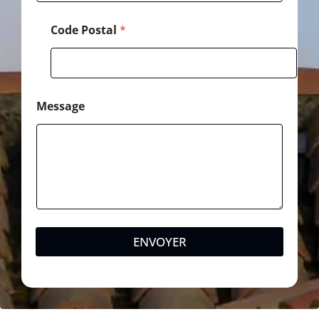
T
é
Code Postal
*
l
é
p
h
o
n
Message
e
ENVOYER