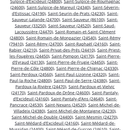
Sulpice-d’Excideuil (24800)
,
Saint-Sulpice-de-Roumagnac
(24600)
,
Saint-Sulpice-de-Mareuil (24340)
,
Saint-Séverin-
d’Estissac (24190)
,
Saint-Seurin-de-Prats (24230)
,
Saint-
Sauveur-Lalande (24700)
,
Saint-Sauveur (86100)
,
Saint-
Sauveur (33250)
,
Saint-Sauveur (24520)
,
Saint-Saud-
Lacoussière (24470)
,
Saint-Romain-et-Saint-Clément
(24800)
,
Saint-Romain-de-Monpazier (24540)
,
Saint-Rémy
(79410)
,
Saint-Rémy (24700)
,
Saint-Raphaël (24160)
,
Saint-
Rabier (24210)
,
Saint-Privat-des-Prés (24410)
,
Saint-Priest-
les-Fougères (24450)
,
Saint-Pompon (24170)
,
Saint-Pierre-
d’Eyraud (24130)
,
Saint-Pierre-de-Frugie (24450)
,
Saint-
Pierre-de-Côle (24800)
,
Saint-Pierre-de-Chignac (24330)
,
Saint-Perdoux (24560)
,
Saint-Paul-Lizonne (24320)
,
Saint-
Paul-la-Roche (24800)
,
Saint-Paul-de-Serre (24380)
,
Saint-
Pardoux-la-Rivière (24470)
,
Saint-Pardoux-et-Vielvic
(24170)
,
Saint-Pardoux-de-Drône (24600)
,
Saint-Pantaly-
d’Excideuil (24160)
,
Saint-Pantaly-d’Ans (24640)
,
Saint-
Pancrace (24530)
,
Saint-Nexans (24520)
,
Saint-Michel-de-
Villadeix (24380)
,
Saint-Michel-de-Montaigne (24230)
,
Saint-Michel-de-Double (24400)
,
Saint-Mesmin (24270)
,
Saint-Médard-d’Excideuil (24160)
,
Saint-Médard-de-
Mussidan (24400)
,
Saint-Méard-de-Gurçon (24610)
,
Saint-