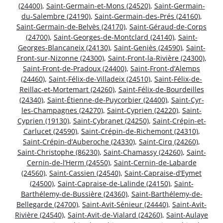
(24400)
,
Saint-Germain-et-Mons (24520)
,
Saint-Germain-
du-Salembre (24190)
,
Saint-Germain-des-Prés (24160)
,
Saint-Germain-de-Belvès (24170)
,
Saint-Géraud-de-Corps
(24700)
,
Saint-Georges-de-Montclard (24140)
,
Saint-
Georges-Blancaneix (24130)
,
Saint-Geniès (24590)
,
Saint-
Front-sur-Nizonne (24300)
,
Saint-Front-la-Rivière (24300)
,
Saint-Front-de-Pradoux (24400)
,
Saint-Front-d’Alemps
(24460)
,
Saint-Félix-de-Villadeix (24510)
,
Saint-Félix-de-
Reillac-et-Mortemart (24260)
,
Saint-Félix-de-Bourdeilles
(24340)
,
Saint-Étienne-de-Puycorbier (24400)
,
Saint-Cyr-
les-Champagnes (24270)
,
Saint-Cyprien (24220)
,
Saint-
Cyprien (19130)
,
Saint-Cybranet (24250)
,
Saint-Crépin-et-
Carlucet (24590)
,
Saint-Crépin-de-Richemont (24310)
,
Saint-Crépin-d’Auberoche (24330)
,
Saint-Cirq (24260)
,
Saint-Christophe (86230)
,
Saint-Chamassy (24260)
,
Saint-
Cernin-de-l’Herm (24550)
,
Saint-Cernin-de-Labarde
(24560)
,
Saint-Cassien (24540)
,
Saint-Capraise-d’Eymet
(24500)
,
Saint-Capraise-de-Lalinde (24150)
,
Saint-
Barthélemy-de-Bussière (24360)
,
Saint-Barthélemy-de-
Bellegarde (24700)
,
Saint-Avit-Sénieur (24440)
,
Saint-Avit-
Rivière (24540)
,
Saint-Avit-de-Vialard (24260)
,
Saint-Aulaye