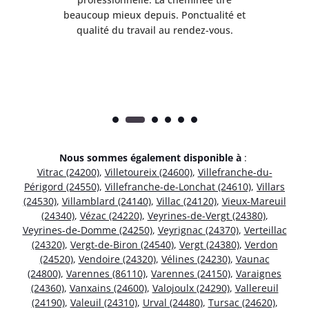
e
beaucoup mieux depuis. Ponctualité et
ap
.
qualité du travail au rendez-vous.
Nous sommes également disponible à
:
Vitrac (24200)
,
Villetoureix (24600)
,
Villefranche-du-
Périgord (24550)
,
Villefranche-de-Lonchat (24610)
,
Villars
(24530)
,
Villamblard (24140)
,
Villac (24120)
,
Vieux-Mareuil
(24340)
,
Vézac (24220)
,
Veyrines-de-Vergt (24380)
,
Veyrines-de-Domme (24250)
,
Veyrignac (24370)
,
Verteillac
(24320)
,
Vergt-de-Biron (24540)
,
Vergt (24380)
,
Verdon
(24520)
,
Vendoire (24320)
,
Vélines (24230)
,
Vaunac
(24800)
,
Varennes (86110)
,
Varennes (24150)
,
Varaignes
(24360)
,
Vanxains (24600)
,
Valojoulx (24290)
,
Vallereuil
(24190)
,
Valeuil (24310)
,
Urval (24480)
,
Tursac (24620)
,