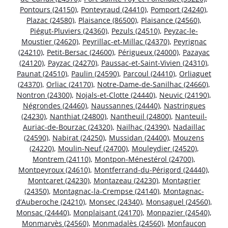
Pontours (24150)
,
Ponteyraud (24410)
,
Pomport (24240)
,
Plazac (24580)
,
Plaisance (86500)
,
Plaisance (24560)
,
Piégut-Pluviers (24360)
,
Pezuls (24510)
,
Peyzac-le-
Moustier (24620)
,
Peyrillac-et-Millac (24370)
,
Peyrignac
(24210)
,
Petit-Bersac (24600)
,
Périgueux (24000)
,
Pazayac
(24120)
,
Payzac (24270)
,
Paussac-et-Saint-Vivien (24310)
,
Paunat (24510)
,
Paulin (24590)
,
Parcoul (24410)
,
Orliaguet
(24370)
,
Orliac (24170)
,
Notre-Dame-de-Sanilhac (24660)
,
Nontron (24300)
,
Nojals-et-Clotte (24440)
,
Neuvic (24190)
,
Négrondes (24460)
,
Naussannes (24440)
,
Nastringues
(24230)
,
Nanthiat (24800)
,
Nantheuil (24800)
,
Nanteuil-
Auriac-de-Bourzac (24320)
,
Nailhac (24390)
,
Nadaillac
(24590)
,
Nabirat (24250)
,
Mussidan (24400)
,
Mouzens
(24220)
,
Moulin-Neuf (24700)
,
Mouleydier (24520)
,
Montrem (24110)
,
Montpon-Ménestérol (24700)
,
Montpeyroux (24610)
,
Montferrand-du-Périgord (24440)
,
Montcaret (24230)
,
Montazeau (24230)
,
Montagrier
(24350)
,
Montagnac-la-Crempse (24140)
,
Montagnac-
d’Auberoche (24210)
,
Monsec (24340)
,
Monsaguel (24560)
,
Monsac (24440)
,
Monplaisant (24170)
,
Monpazier (24540)
,
Monmarvès (24560)
,
Monmadalès (24560)
,
Monfaucon