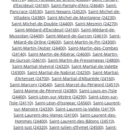
d’Excideuil (24160)
,
Saint-Pantaly-d’Ans (24640)
,
Saint-
Pancrace (24530)
,
Saint-Nexans (24520)
,
Saint-Michel-de-
Villadeix (24380)
,
Saint-Michel-de-Montaigne (24230)
,
Saint-Michel-de-Double (24400)
,
Saint-Mesmin (24270)
,
Saint-Médard-d’Excideuil (24160)
,
Saint-Médard-de-
Mussidan (24400)
,
Saint-Méard-de-Gurçon (24610)
,
Saint-
Méard-de-Drône (24600)
,
Saint-Martin-le-Pin (24300)
,
Saint-Martin-l’Astier (24400)
,
Saint-Martin-des-Combes
(24140)
,
Saint-Martin-de-Ribérac (24600)
,
Saint-Martin-
de-Gurson (24610)
,
Saint-Martin-de-Fressengeas (24800)
,
Saint-Martial-Viveyrol (24320)
,
Saint-Martial-de-Valette
(24300)
,
Saint-Martial-de-Nabirat (24250)
,
Saint-Martial-
d’Artenset (24700)
,
Saint-Martial-d’Albarède (24160)
,
Saint-Marcory (24540)
,
Saint-Marcel-du-Périgord (24510)
,
Saint-Maime-de-Péreyrol (24380)
,
Saint-Louis-en-l’Isle
(24400)
,
Saint-Léon-sur-Vézère (24290)
,
Saint-Léon-sur-
l’Isle (24110)
,
Saint-Léon-d’Issigeac (24560)
,
Saint-Laurent-
sur-Manoire (24330)
,
Saint-Laurent-la-Vallée (24170)
,
Saint-Laurent-des-Vignes (24100)
,
Saint-Laurent-des-
Hommes (24400)
,
Saint-Laurent-des-Bâtons (24510)
,
Saint-Just (24320)
,
Saint-Julien-d’Eymet (24500)
,
Saint-