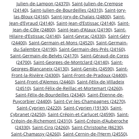
Julien-de-Lampon (24370)
,
Saint-Julien-de-Crempse
(24140)
,
Saint-Julien-de-Bourdeilles (24310)
,
Saint-Jory-
las-Bloux (24160)
,
Saint-Jory-de-Chalais (24800)
,
Saint-
Jean-d’Eyraud (24140)
,
Saint-Jean-d’Estissac (24140)
,
Saint-
Jean-de-Côle (24800)
,
Saint-Jean-d’Ataux (24190)
,
Saint-
Hilaire-d’Estissac (24140)
,
Saint-Geyrac (24330)
,
Saint-Géry
(24400)
,
Saint-Germain-et-Mons (24520)
,
Saint-Germain-
du-Salembre (24190)
,
Saint-Germain-des-Prés (24160)
,
Saint-Germain-de-Belvès (24170)
,
Saint-Géraud-de-Corps
(24700)
,
Saint-Georges-de-Montclard (24140)
,
Saint-
Georges-Blancaneix (24130)
,
Saint-Geniès (24590)
,
Saint-
Front-la-Rivière (24300)
,
Saint-Front-de-Pradoux (24400)
,
Saint-Front-d’Alemps (24460)
,
Saint-Félix-de-Villadeix
(24510)
,
Saint-Félix-de-Reillac-et-Mortemart (24260)
,
Saint-Félix-de-Bourdeilles (24340)
,
Saint-Étienne-de-
Puycorbier (24400)
,
Saint-Cyr-les-Champagnes (24270)
,
Saint-Cyprien (24220)
,
Saint-Cyprien (19130)
,
Saint-
Cybranet (24250)
,
Saint-Crépin-et-Carlucet (24590)
,
Saint-
Crépin-de-Richemont (24310)
,
Saint-Crépin-d’Auberoche
(24330)
,
Saint-Cirq (24260)
,
Saint-Christophe (86230)
,
Saint-Chamassy (24260)
,
Saint-Cernin-de-l’Herm (24550)
,