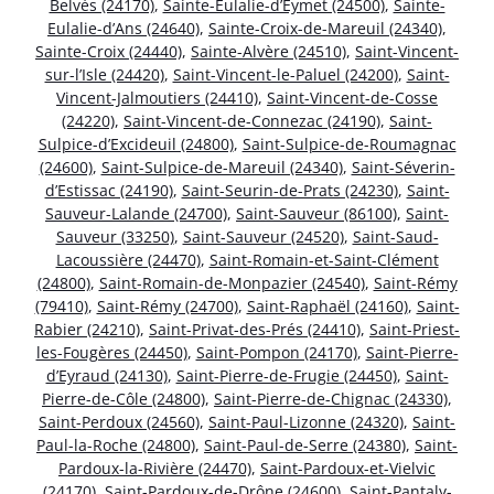
Belvès (24170)
,
Sainte-Eulalie-d’Eymet (24500)
,
Sainte-
Eulalie-d’Ans (24640)
,
Sainte-Croix-de-Mareuil (24340)
,
Sainte-Croix (24440)
,
Sainte-Alvère (24510)
,
Saint-Vincent-
sur-l’Isle (24420)
,
Saint-Vincent-le-Paluel (24200)
,
Saint-
Vincent-Jalmoutiers (24410)
,
Saint-Vincent-de-Cosse
(24220)
,
Saint-Vincent-de-Connezac (24190)
,
Saint-
Sulpice-d’Excideuil (24800)
,
Saint-Sulpice-de-Roumagnac
(24600)
,
Saint-Sulpice-de-Mareuil (24340)
,
Saint-Séverin-
d’Estissac (24190)
,
Saint-Seurin-de-Prats (24230)
,
Saint-
Sauveur-Lalande (24700)
,
Saint-Sauveur (86100)
,
Saint-
Sauveur (33250)
,
Saint-Sauveur (24520)
,
Saint-Saud-
Lacoussière (24470)
,
Saint-Romain-et-Saint-Clément
(24800)
,
Saint-Romain-de-Monpazier (24540)
,
Saint-Rémy
(79410)
,
Saint-Rémy (24700)
,
Saint-Raphaël (24160)
,
Saint-
Rabier (24210)
,
Saint-Privat-des-Prés (24410)
,
Saint-Priest-
les-Fougères (24450)
,
Saint-Pompon (24170)
,
Saint-Pierre-
d’Eyraud (24130)
,
Saint-Pierre-de-Frugie (24450)
,
Saint-
Pierre-de-Côle (24800)
,
Saint-Pierre-de-Chignac (24330)
,
Saint-Perdoux (24560)
,
Saint-Paul-Lizonne (24320)
,
Saint-
Paul-la-Roche (24800)
,
Saint-Paul-de-Serre (24380)
,
Saint-
Pardoux-la-Rivière (24470)
,
Saint-Pardoux-et-Vielvic
(24170)
,
Saint-Pardoux-de-Drône (24600)
,
Saint-Pantaly-