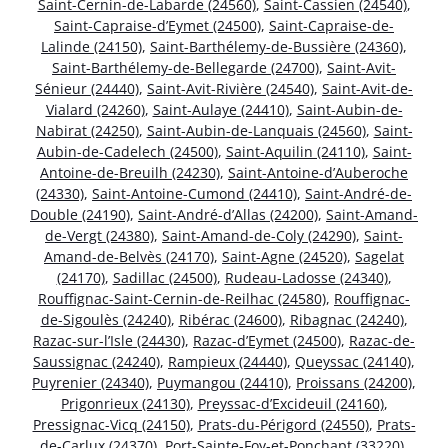
Saint-Cernin-de-Labarde (24560)
,
Saint-Cassien (24540)
,
Saint-Capraise-d’Eymet (24500)
,
Saint-Capraise-de-
Lalinde (24150)
,
Saint-Barthélemy-de-Bussière (24360)
,
Saint-Barthélemy-de-Bellegarde (24700)
,
Saint-Avit-
Sénieur (24440)
,
Saint-Avit-Rivière (24540)
,
Saint-Avit-de-
Vialard (24260)
,
Saint-Aulaye (24410)
,
Saint-Aubin-de-
Nabirat (24250)
,
Saint-Aubin-de-Lanquais (24560)
,
Saint-
Aubin-de-Cadelech (24500)
,
Saint-Aquilin (24110)
,
Saint-
Antoine-de-Breuilh (24230)
,
Saint-Antoine-d’Auberoche
(24330)
,
Saint-Antoine-Cumond (24410)
,
Saint-André-de-
Double (24190)
,
Saint-André-d’Allas (24200)
,
Saint-Amand-
de-Vergt (24380)
,
Saint-Amand-de-Coly (24290)
,
Saint-
Amand-de-Belvès (24170)
,
Saint-Agne (24520)
,
Sagelat
(24170)
,
Sadillac (24500)
,
Rudeau-Ladosse (24340)
,
Rouffignac-Saint-Cernin-de-Reilhac (24580)
,
Rouffignac-
de-Sigoulès (24240)
,
Ribérac (24600)
,
Ribagnac (24240)
,
Razac-sur-l’Isle (24430)
,
Razac-d’Eymet (24500)
,
Razac-de-
Saussignac (24240)
,
Rampieux (24440)
,
Queyssac (24140)
,
Puyrenier (24340)
,
Puymangou (24410)
,
Proissans (24200)
,
Prigonrieux (24130)
,
Preyssac-d’Excideuil (24160)
,
Pressignac-Vicq (24150)
,
Prats-du-Périgord (24550)
,
Prats-
de-Carlux (24370)
,
Port-Sainte-Foy-et-Ponchapt (33220)
,