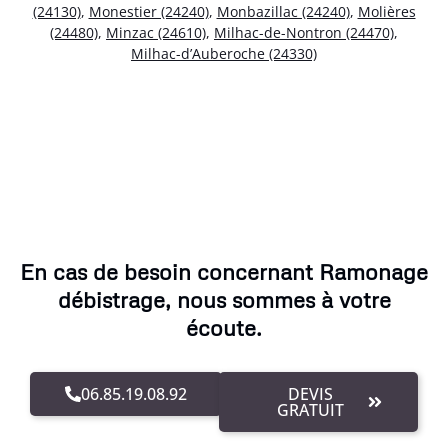
(24130)
,
Monestier (24240)
,
Monbazillac (24240)
,
Molières
(24480)
,
Minzac (24610)
,
Milhac-de-Nontron (24470)
,
Milhac-d’Auberoche (24330)
En cas de besoin concernant Ramonage
débistrage, nous sommes à votre
écoute.
06.85.19.08.92
DEVIS
GRATUIT