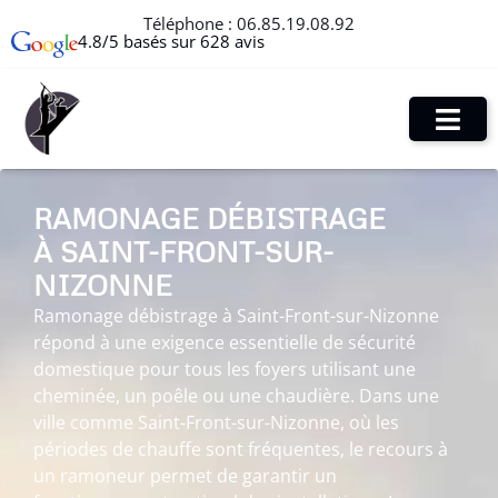
Téléphone :
06.85.19.08.92
4.8/5 basés sur 628 avis
RAMONAGE DÉBISTRAGE
À SAINT-FRONT-SUR-
NIZONNE
Ramonage débistrage à Saint-Front-sur-Nizonne
répond à une exigence essentielle de sécurité
domestique pour tous les foyers utilisant une
cheminée, un poêle ou une chaudière. Dans une
ville comme Saint-Front-sur-Nizonne, où les
périodes de chauffe sont fréquentes, le recours à
un ramoneur permet de garantir un