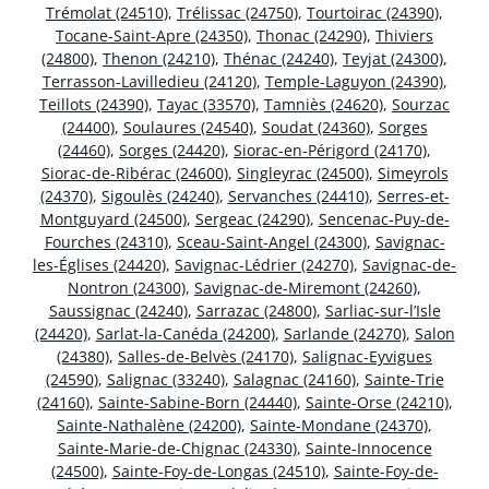
Trémolat (24510)
,
Trélissac (24750)
,
Tourtoirac (24390)
,
Tocane-Saint-Apre (24350)
,
Thonac (24290)
,
Thiviers
(24800)
,
Thenon (24210)
,
Thénac (24240)
,
Teyjat (24300)
,
Terrasson-Lavilledieu (24120)
,
Temple-Laguyon (24390)
,
Teillots (24390)
,
Tayac (33570)
,
Tamniès (24620)
,
Sourzac
(24400)
,
Soulaures (24540)
,
Soudat (24360)
,
Sorges
(24460)
,
Sorges (24420)
,
Siorac-en-Périgord (24170)
,
Siorac-de-Ribérac (24600)
,
Singleyrac (24500)
,
Simeyrols
(24370)
,
Sigoulès (24240)
,
Servanches (24410)
,
Serres-et-
Montguyard (24500)
,
Sergeac (24290)
,
Sencenac-Puy-de-
Fourches (24310)
,
Sceau-Saint-Angel (24300)
,
Savignac-
les-Églises (24420)
,
Savignac-Lédrier (24270)
,
Savignac-de-
Nontron (24300)
,
Savignac-de-Miremont (24260)
,
Saussignac (24240)
,
Sarrazac (24800)
,
Sarliac-sur-l’Isle
(24420)
,
Sarlat-la-Canéda (24200)
,
Sarlande (24270)
,
Salon
(24380)
,
Salles-de-Belvès (24170)
,
Salignac-Eyvigues
(24590)
,
Salignac (33240)
,
Salagnac (24160)
,
Sainte-Trie
(24160)
,
Sainte-Sabine-Born (24440)
,
Sainte-Orse (24210)
,
Sainte-Nathalène (24200)
,
Sainte-Mondane (24370)
,
Sainte-Marie-de-Chignac (24330)
,
Sainte-Innocence
(24500)
,
Sainte-Foy-de-Longas (24510)
,
Sainte-Foy-de-