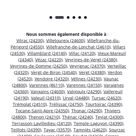
Nous sommes également disponible à
:
Vitrac (24200)
,
Villetoureix (24600)
,
Villefranche-du-
Périgord (24550)
,
Villefranche-de-Lonchat (24610)
,
Villars
(24530)
,
Villamblard (24140)
,
Villac (24120)
,
Vieux-Mareuil
(24340)
,
Vézac (24220)
,
Veyrines-de-Vergt (24380)
,
Veyrines-de-Domme (24250)
,
Veyrignac (24370)
,
Verteillac
(24320)
,
Vergt-de-Biron (24540)
,
Vergt (24380)
,
Verdon
(24520)
,
Vendoire (24320)
,
Vélines (24230)
,
Vaunac
(24800)
,
Varennes (86110)
,
Varennes (24150)
,
Varaignes
(24360)
,
Vanxains (24600)
,
Valojoulx (24290)
,
Vallereuil
(24190)
,
Valeuil (24310)
,
Urval (24480)
,
Tursac (24620)
,
Trémolat (24510)
,
Trélissac (24750)
,
Tourtoirac (24390)
,
Tocane-Saint-Apre (24350)
,
Thonac (24290)
,
Thiviers
(24800)
,
Thenon (24210)
,
Thénac (24240)
,
Teyjat (24300)
,
Terrasson-Lavilledieu (24120)
,
Temple-Laguyon (24390)
,
Teillots (24390)
,
Tayac (33570)
,
Tamniès (24620)
,
Sourzac