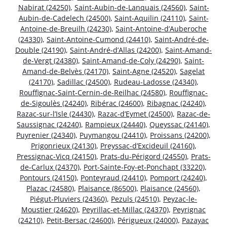
Nabirat (24250)
,
Saint-Aubin-de-Lanquais (24560)
,
Saint-
Aubin-de-Cadelech (24500)
,
Saint-Aquilin (24110)
,
Saint-
Antoine-de-Breuilh (24230)
,
Saint-Antoine-d’Auberoche
(24330)
,
Saint-Antoine-Cumond (24410)
,
Saint-André-de-
Double (24190)
,
Saint-André-d’Allas (24200)
,
Saint-Amand-
de-Vergt (24380)
,
Saint-Amand-de-Coly (24290)
,
Saint-
Amand-de-Belvès (24170)
,
Saint-Agne (24520)
,
Sagelat
(24170)
,
Sadillac (24500)
,
Rudeau-Ladosse (24340)
,
Rouffignac-Saint-Cernin-de-Reilhac (24580)
,
Rouffignac-
de-Sigoulès (24240)
,
Ribérac (24600)
,
Ribagnac (24240)
,
Razac-sur-l’Isle (24430)
,
Razac-d’Eymet (24500)
,
Razac-de-
Saussignac (24240)
,
Rampieux (24440)
,
Queyssac (24140)
,
Puyrenier (24340)
,
Puymangou (24410)
,
Proissans (24200)
,
Prigonrieux (24130)
,
Preyssac-d’Excideuil (24160)
,
Pressignac-Vicq (24150)
,
Prats-du-Périgord (24550)
,
Prats-
de-Carlux (24370)
,
Port-Sainte-Foy-et-Ponchapt (33220)
,
Pontours (24150)
,
Ponteyraud (24410)
,
Pomport (24240)
,
Plazac (24580)
,
Plaisance (86500)
,
Plaisance (24560)
,
Piégut-Pluviers (24360)
,
Pezuls (24510)
,
Peyzac-le-
Moustier (24620)
,
Peyrillac-et-Millac (24370)
,
Peyrignac
(24210)
,
Petit-Bersac (24600)
,
Périgueux (24000)
,
Pazayac