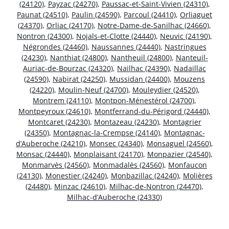
(24120)
,
Payzac (24270)
,
Paussac-et-Saint-Vivien (24310)
,
Paunat (24510)
,
Paulin (24590)
,
Parcoul (24410)
,
Orliaguet
(24370)
,
Orliac (24170)
,
Notre-Dame-de-Sanilhac (24660)
,
Nontron (24300)
,
Nojals-et-Clotte (24440)
,
Neuvic (24190)
,
Négrondes (24460)
,
Naussannes (24440)
,
Nastringues
(24230)
,
Nanthiat (24800)
,
Nantheuil (24800)
,
Nanteuil-
Auriac-de-Bourzac (24320)
,
Nailhac (24390)
,
Nadaillac
(24590)
,
Nabirat (24250)
,
Mussidan (24400)
,
Mouzens
(24220)
,
Moulin-Neuf (24700)
,
Mouleydier (24520)
,
Montrem (24110)
,
Montpon-Ménestérol (24700)
,
Montpeyroux (24610)
,
Montferrand-du-Périgord (24440)
,
Montcaret (24230)
,
Montazeau (24230)
,
Montagrier
(24350)
,
Montagnac-la-Crempse (24140)
,
Montagnac-
d’Auberoche (24210)
,
Monsec (24340)
,
Monsaguel (24560)
,
Monsac (24440)
,
Monplaisant (24170)
,
Monpazier (24540)
,
Monmarvès (24560)
,
Monmadalès (24560)
,
Monfaucon
(24130)
,
Monestier (24240)
,
Monbazillac (24240)
,
Molières
(24480)
,
Minzac (24610)
,
Milhac-de-Nontron (24470)
,
Milhac-d’Auberoche (24330)