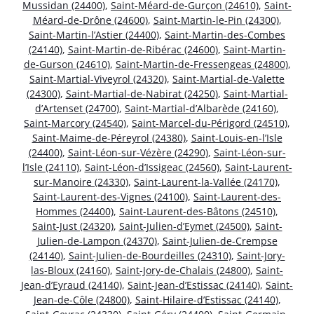
Mussidan (24400)
,
Saint-Méard-de-Gurçon (24610)
,
Saint-
Méard-de-Drône (24600)
,
Saint-Martin-le-Pin (24300)
,
Saint-Martin-l’Astier (24400)
,
Saint-Martin-des-Combes
(24140)
,
Saint-Martin-de-Ribérac (24600)
,
Saint-Martin-
de-Gurson (24610)
,
Saint-Martin-de-Fressengeas (24800)
,
Saint-Martial-Viveyrol (24320)
,
Saint-Martial-de-Valette
(24300)
,
Saint-Martial-de-Nabirat (24250)
,
Saint-Martial-
d’Artenset (24700)
,
Saint-Martial-d’Albarède (24160)
,
Saint-Marcory (24540)
,
Saint-Marcel-du-Périgord (24510)
,
Saint-Maime-de-Péreyrol (24380)
,
Saint-Louis-en-l’Isle
(24400)
,
Saint-Léon-sur-Vézère (24290)
,
Saint-Léon-sur-
l’Isle (24110)
,
Saint-Léon-d’Issigeac (24560)
,
Saint-Laurent-
sur-Manoire (24330)
,
Saint-Laurent-la-Vallée (24170)
,
Saint-Laurent-des-Vignes (24100)
,
Saint-Laurent-des-
Hommes (24400)
,
Saint-Laurent-des-Bâtons (24510)
,
Saint-Just (24320)
,
Saint-Julien-d’Eymet (24500)
,
Saint-
Julien-de-Lampon (24370)
,
Saint-Julien-de-Crempse
(24140)
,
Saint-Julien-de-Bourdeilles (24310)
,
Saint-Jory-
las-Bloux (24160)
,
Saint-Jory-de-Chalais (24800)
,
Saint-
Jean-d’Eyraud (24140)
,
Saint-Jean-d’Estissac (24140)
,
Saint-
Jean-de-Côle (24800)
,
Saint-Hilaire-d’Estissac (24140)
,