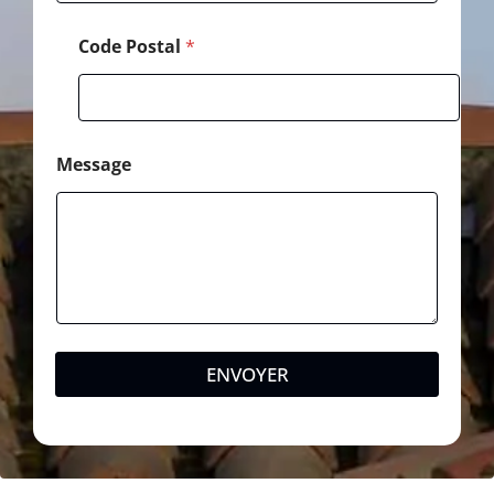
i
l
Code Postal
*
Message
ENVOYER