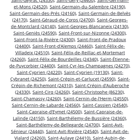
Saint-Geyrac (24330)
,
Saint-Géry (24400)
,
Saint-Germain-
et-Mons (24520)
,
Saint-Germain-du-Salembre (24190)
,
Saint-Germain-des-Prés (24160)
,
Saint-Germain-de-Belvès
(24170)
,
Saint-Géraud-de-Corps (24700)
,
Saint-Georges-
de-Montclard (24140)
,
Saint-Georges-Blancaneix (24130)
,
Saint-Geniès (24590)
,
Saint-Front-sur-Nizonne (24300)
,
Saint-Front-la-Rivière (24300)
,
Saint-Front-de-Pradoux
(24400)
,
Saint-Front-d’Alemps (24460)
,
Saint-Félix-de-
Villadeix (24510)
,
Saint-Félix-de-Reillac-et-Mortemart
(24260)
,
Saint-Félix-de-Bourdeilles (24340)
,
Saint-Étienne-
de-Puycorbier (24400)
,
Saint-Cyr-les-Champagnes (24270)
,
Saint-Cyprien (24220)
,
Saint-Cyprien (19130)
,
Saint-
Cybranet (24250)
,
Saint-Crépin-et-Carlucet (24590)
,
Saint-
Crépin-de-Richemont (24310)
,
Saint-Crépin-d’Auberoche
(24330)
,
Saint-Cirq (24260)
,
Saint-Christophe (86230)
,
Saint-Chamassy (24260)
,
Saint-Cernin-de-l’Herm (24550)
,
Saint-Cernin-de-Labarde (24560)
,
Saint-Cassien (24540)
,
Saint-Capraise-d’Eymet (24500)
,
Saint-Capraise-de-
Lalinde (24150)
,
Saint-Barthélemy-de-Bussière (24360)
,
Saint-Barthélemy-de-Bellegarde (24700)
,
Saint-Avit-
Sénieur (24440)
,
Saint-Avit-Rivière (24540)
,
Saint-Avit-de-
Vialard (24260)
,
Saint-Aulaye (24410)
,
Saint-Aubin-de-