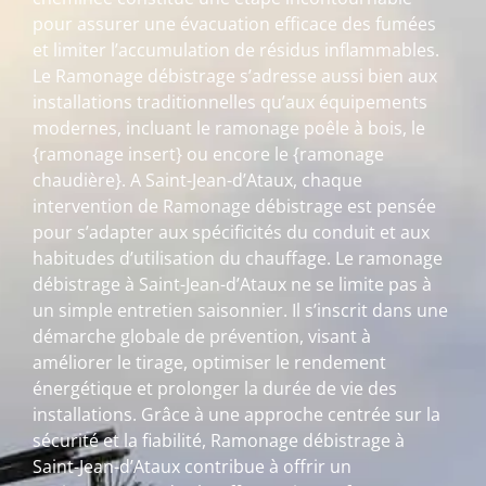
pour assurer une évacuation efficace des fumées
et limiter l’accumulation de résidus inflammables.
Le Ramonage débistrage s’adresse aussi bien aux
installations traditionnelles qu’aux équipements
modernes, incluant le ramonage poêle à bois, le
{ramonage insert} ou encore le {ramonage
chaudière}. A Saint-Jean-d’Ataux, chaque
intervention de Ramonage débistrage est pensée
pour s’adapter aux spécificités du conduit et aux
habitudes d’utilisation du chauffage. Le ramonage
débistrage à Saint-Jean-d’Ataux ne se limite pas à
un simple entretien saisonnier. Il s’inscrit dans une
démarche globale de prévention, visant à
améliorer le tirage, optimiser le rendement
énergétique et prolonger la durée de vie des
installations. Grâce à une approche centrée sur la
sécurité et la fiabilité, Ramonage débistrage à
Saint-Jean-d’Ataux contribue à offrir un