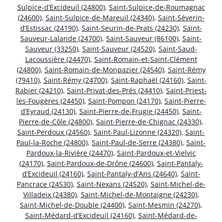
Sulpice-d’Excideuil (24800)
,
Saint-Sulpice-de-Roumagnac
(24600)
,
Saint-Sulpice-de-Mareuil (24340)
,
Saint-Séverin-
d’Estissac (24190)
,
Saint-Seurin-de-Prats (24230)
,
Saint-
Sauveur-Lalande (24700)
,
Saint-Sauveur (86100)
,
Saint-
Sauveur (33250)
,
Saint-Sauveur (24520)
,
Saint-Saud-
Lacoussière (24470)
,
Saint-Romain-et-Saint-Clément
(24800)
,
Saint-Romain-de-Monpazier (24540)
,
Saint-Rémy
(79410)
,
Saint-Rémy (24700)
,
Saint-Raphaël (24160)
,
Saint-
Rabier (24210)
,
Saint-Privat-des-Prés (24410)
,
Saint-Priest-
les-Fougères (24450)
,
Saint-Pompon (24170)
,
Saint-Pierre-
d’Eyraud (24130)
,
Saint-Pierre-de-Frugie (24450)
,
Saint-
Pierre-de-Côle (24800)
,
Saint-Pierre-de-Chignac (24330)
,
Saint-Perdoux (24560)
,
Saint-Paul-Lizonne (24320)
,
Saint-
Paul-la-Roche (24800)
,
Saint-Paul-de-Serre (24380)
,
Saint-
Pardoux-la-Rivière (24470)
,
Saint-Pardoux-et-Vielvic
(24170)
,
Saint-Pardoux-de-Drône (24600)
,
Saint-Pantaly-
d’Excideuil (24160)
,
Saint-Pantaly-d’Ans (24640)
,
Saint-
Pancrace (24530)
,
Saint-Nexans (24520)
,
Saint-Michel-de-
Villadeix (24380)
,
Saint-Michel-de-Montaigne (24230)
,
Saint-Michel-de-Double (24400)
,
Saint-Mesmin (24270)
,
Saint-Médard-d’Excideuil (24160)
,
Saint-Médard-de-