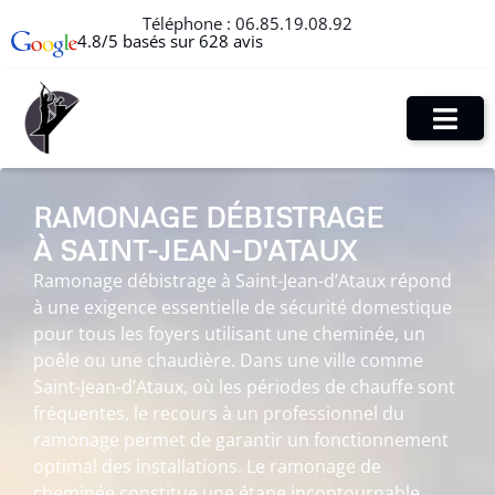
Téléphone :
06.85.19.08.92
4.8/5 basés sur 628 avis
RAMONAGE DÉBISTRAGE
À SAINT-JEAN-D'ATAUX
Ramonage débistrage à Saint-Jean-d’Ataux répond
à une exigence essentielle de sécurité domestique
pour tous les foyers utilisant une cheminée, un
poêle ou une chaudière. Dans une ville comme
Saint-Jean-d’Ataux, où les périodes de chauffe sont
fréquentes, le recours à un professionnel du
ramonage permet de garantir un fonctionnement
optimal des installations. Le ramonage de
cheminée constitue une étape incontournable