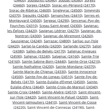
(24400)
,
Soulaures (24540)
,
Soudat (24360)
,
Sorges
(24460)
,
Sorges (24420)
,
Siorac-en-Périgord (24170)
,
Siorac-de-Ribérac (24600)
,
Singleyrac (24500)
,
Simeyrols
(24370)
,
Sigoulès (24240)
,
Servanches (24410)
,
Serres-et-
Montguyard (24500)
,
Sergeac (24290)
,
Sencenac-Puy-de-
Fourches (24310)
,
Sceau-Saint-Angel (24300)
,
Savignac-
les-Églises (24420)
,
Savignac-Lédrier (24270)
,
Savignac-de-
Nontron (24300)
,
Savignac-de-Miremont (24260)
,
Saussignac (24240)
,
Sarrazac (24800)
,
Sarliac-sur-l’Isle
(24420)
,
Sarlat-la-Canéda (24200)
,
Sarlande (24270)
,
Salon
(24380)
,
Salles-de-Belvès (24170)
,
Salignac-Eyvigues
(24590)
,
Salignac (33240)
,
Salagnac (24160)
,
Sainte-Trie
(24160)
,
Sainte-Sabine-Born (24440)
,
Sainte-Orse (24210)
,
Sainte-Nathalène (24200)
,
Sainte-Mondane (24370)
,
Sainte-Marie-de-Chignac (24330)
,
Sainte-Innocence
(24500)
,
Sainte-Foy-de-Longas (24510)
,
Sainte-Foy-de-
Belvès (24170)
,
Sainte-Eulalie-d’Eymet (24500)
,
Sainte-
Eulalie-d’Ans (24640)
,
Sainte-Croix-de-Mareuil (24340)
,
Sainte-Croix (24440)
,
Sainte-Alvère (24510)
,
Saint-Vincent-
sur-l’Isle (24420)
,
Saint-Vincent-le-Paluel (24200)
,
Saint-
Vincent-Jalmoutiers (24410)
,
Saint-Vincent-de-Cosse
(24220)
,
Saint-Vincent-de-Connezac (24190)
,
Saint-