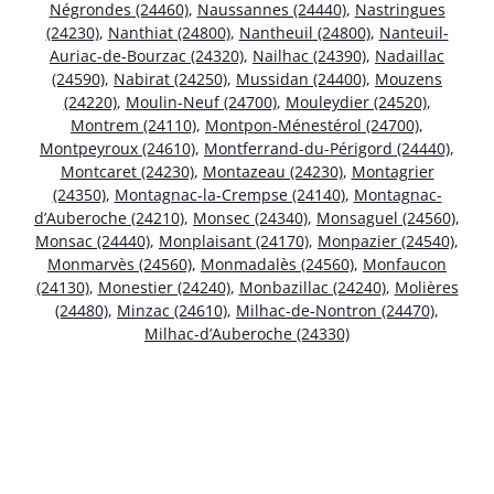
Négrondes (24460)
,
Naussannes (24440)
,
Nastringues
(24230)
,
Nanthiat (24800)
,
Nantheuil (24800)
,
Nanteuil-
Auriac-de-Bourzac (24320)
,
Nailhac (24390)
,
Nadaillac
(24590)
,
Nabirat (24250)
,
Mussidan (24400)
,
Mouzens
(24220)
,
Moulin-Neuf (24700)
,
Mouleydier (24520)
,
Montrem (24110)
,
Montpon-Ménestérol (24700)
,
Montpeyroux (24610)
,
Montferrand-du-Périgord (24440)
,
Montcaret (24230)
,
Montazeau (24230)
,
Montagrier
(24350)
,
Montagnac-la-Crempse (24140)
,
Montagnac-
d’Auberoche (24210)
,
Monsec (24340)
,
Monsaguel (24560)
,
Monsac (24440)
,
Monplaisant (24170)
,
Monpazier (24540)
,
Monmarvès (24560)
,
Monmadalès (24560)
,
Monfaucon
(24130)
,
Monestier (24240)
,
Monbazillac (24240)
,
Molières
(24480)
,
Minzac (24610)
,
Milhac-de-Nontron (24470)
,
Milhac-d’Auberoche (24330)