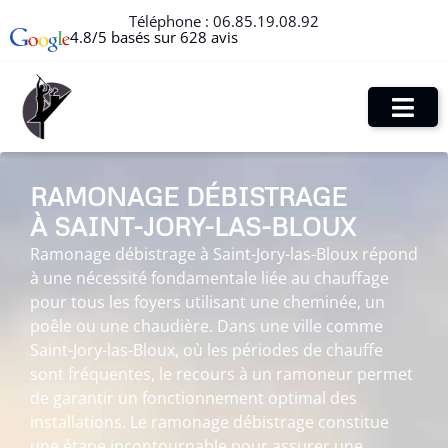
Téléphone :
06.85.19.08.92
4.8/5 basés sur 628 avis
RAMONAGE DÉBISTRAGE
À SAINT-JORY-LAS-BLOUX
Ramonage débistrage à Saint-Jory-las-Bloux répond
à une nécessité fondamentale liée au chauffage
pour tous les foyers utilisant une cheminée, un
poêle ou une chaudière. Dans une ville comme
Saint-Jory-las-Bloux, où les périodes de chauffe
sont fréquentes, le recours à un ramoneur permet
de garantir un fonctionnement optimal des
installations. Le ramonage débistrage constitue
une étape incontournable pour assurer une