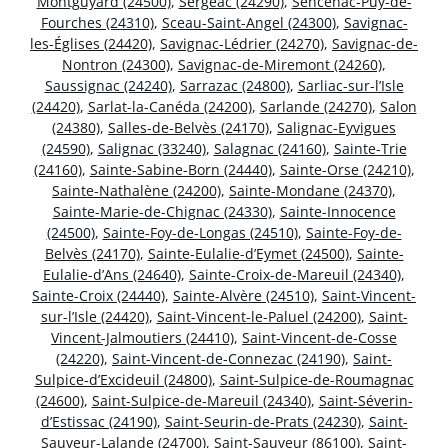
Montguyard (24500)
,
Sergeac (24290)
,
Sencenac-Puy-de-
Fourches (24310)
,
Sceau-Saint-Angel (24300)
,
Savignac-
les-Églises (24420)
,
Savignac-Lédrier (24270)
,
Savignac-de-
Nontron (24300)
,
Savignac-de-Miremont (24260)
,
Saussignac (24240)
,
Sarrazac (24800)
,
Sarliac-sur-l’Isle
(24420)
,
Sarlat-la-Canéda (24200)
,
Sarlande (24270)
,
Salon
(24380)
,
Salles-de-Belvès (24170)
,
Salignac-Eyvigues
(24590)
,
Salignac (33240)
,
Salagnac (24160)
,
Sainte-Trie
(24160)
,
Sainte-Sabine-Born (24440)
,
Sainte-Orse (24210)
,
Sainte-Nathalène (24200)
,
Sainte-Mondane (24370)
,
Sainte-Marie-de-Chignac (24330)
,
Sainte-Innocence
(24500)
,
Sainte-Foy-de-Longas (24510)
,
Sainte-Foy-de-
Belvès (24170)
,
Sainte-Eulalie-d’Eymet (24500)
,
Sainte-
Eulalie-d’Ans (24640)
,
Sainte-Croix-de-Mareuil (24340)
,
Sainte-Croix (24440)
,
Sainte-Alvère (24510)
,
Saint-Vincent-
sur-l’Isle (24420)
,
Saint-Vincent-le-Paluel (24200)
,
Saint-
Vincent-Jalmoutiers (24410)
,
Saint-Vincent-de-Cosse
(24220)
,
Saint-Vincent-de-Connezac (24190)
,
Saint-
Sulpice-d’Excideuil (24800)
,
Saint-Sulpice-de-Roumagnac
(24600)
,
Saint-Sulpice-de-Mareuil (24340)
,
Saint-Séverin-
d’Estissac (24190)
,
Saint-Seurin-de-Prats (24230)
,
Saint-
Sauveur-Lalande (24700)
,
Saint-Sauveur (86100)
,
Saint-