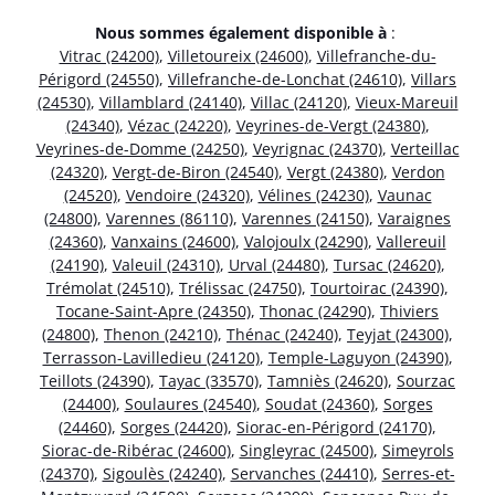
Nous sommes également disponible à
:
Vitrac (24200)
,
Villetoureix (24600)
,
Villefranche-du-
Périgord (24550)
,
Villefranche-de-Lonchat (24610)
,
Villars
(24530)
,
Villamblard (24140)
,
Villac (24120)
,
Vieux-Mareuil
(24340)
,
Vézac (24220)
,
Veyrines-de-Vergt (24380)
,
Veyrines-de-Domme (24250)
,
Veyrignac (24370)
,
Verteillac
(24320)
,
Vergt-de-Biron (24540)
,
Vergt (24380)
,
Verdon
(24520)
,
Vendoire (24320)
,
Vélines (24230)
,
Vaunac
(24800)
,
Varennes (86110)
,
Varennes (24150)
,
Varaignes
(24360)
,
Vanxains (24600)
,
Valojoulx (24290)
,
Vallereuil
(24190)
,
Valeuil (24310)
,
Urval (24480)
,
Tursac (24620)
,
Trémolat (24510)
,
Trélissac (24750)
,
Tourtoirac (24390)
,
Tocane-Saint-Apre (24350)
,
Thonac (24290)
,
Thiviers
(24800)
,
Thenon (24210)
,
Thénac (24240)
,
Teyjat (24300)
,
Terrasson-Lavilledieu (24120)
,
Temple-Laguyon (24390)
,
Teillots (24390)
,
Tayac (33570)
,
Tamniès (24620)
,
Sourzac
(24400)
,
Soulaures (24540)
,
Soudat (24360)
,
Sorges
(24460)
,
Sorges (24420)
,
Siorac-en-Périgord (24170)
,
Siorac-de-Ribérac (24600)
,
Singleyrac (24500)
,
Simeyrols
(24370)
,
Sigoulès (24240)
,
Servanches (24410)
,
Serres-et-