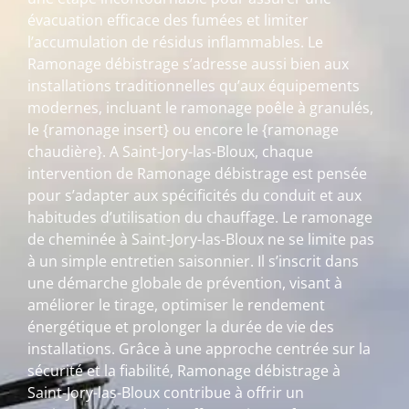
évacuation efficace des fumées et limiter
l’accumulation de résidus inflammables. Le
Ramonage débistrage s’adresse aussi bien aux
installations traditionnelles qu’aux équipements
modernes, incluant le ramonage poêle à granulés,
le {ramonage insert} ou encore le {ramonage
chaudière}. A Saint-Jory-las-Bloux, chaque
intervention de Ramonage débistrage est pensée
pour s’adapter aux spécificités du conduit et aux
habitudes d’utilisation du chauffage. Le ramonage
de cheminée à Saint-Jory-las-Bloux ne se limite pas
à un simple entretien saisonnier. Il s’inscrit dans
une démarche globale de prévention, visant à
améliorer le tirage, optimiser le rendement
énergétique et prolonger la durée de vie des
installations. Grâce à une approche centrée sur la
sécurité et la fiabilité, Ramonage débistrage à
Saint-Jory-las-Bloux contribue à offrir un