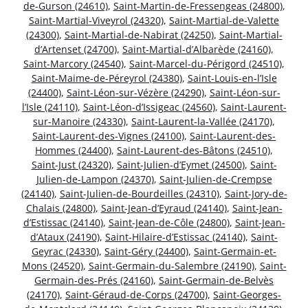
de-Gurson (24610)
,
Saint-Martin-de-Fressengeas (24800)
,
Saint-Martial-Viveyrol (24320)
,
Saint-Martial-de-Valette
(24300)
,
Saint-Martial-de-Nabirat (24250)
,
Saint-Martial-
d’Artenset (24700)
,
Saint-Martial-d’Albarède (24160)
,
Saint-Marcory (24540)
,
Saint-Marcel-du-Périgord (24510)
,
Saint-Maime-de-Péreyrol (24380)
,
Saint-Louis-en-l’Isle
(24400)
,
Saint-Léon-sur-Vézère (24290)
,
Saint-Léon-sur-
l’Isle (24110)
,
Saint-Léon-d’Issigeac (24560)
,
Saint-Laurent-
sur-Manoire (24330)
,
Saint-Laurent-la-Vallée (24170)
,
Saint-Laurent-des-Vignes (24100)
,
Saint-Laurent-des-
Hommes (24400)
,
Saint-Laurent-des-Bâtons (24510)
,
Saint-Just (24320)
,
Saint-Julien-d’Eymet (24500)
,
Saint-
Julien-de-Lampon (24370)
,
Saint-Julien-de-Crempse
(24140)
,
Saint-Julien-de-Bourdeilles (24310)
,
Saint-Jory-de-
Chalais (24800)
,
Saint-Jean-d’Eyraud (24140)
,
Saint-Jean-
d’Estissac (24140)
,
Saint-Jean-de-Côle (24800)
,
Saint-Jean-
d’Ataux (24190)
,
Saint-Hilaire-d’Estissac (24140)
,
Saint-
Geyrac (24330)
,
Saint-Géry (24400)
,
Saint-Germain-et-
Mons (24520)
,
Saint-Germain-du-Salembre (24190)
,
Saint-
Germain-des-Prés (24160)
,
Saint-Germain-de-Belvès
(24170)
,
Saint-Géraud-de-Corps (24700)
,
Saint-Georges-