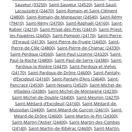
Sauveur (33250)
,
Saint-Sauveur (24520)
,
Saint-Saud-
Lacoussière (24470)
,
Saint-Romain-et-Saint-Clément
(24800)
,
Saint-Romain-de-Monpazier (24540)
,
Saint-Rémy
(79410)
,
Saint-Rémy (24700)
,
Saint-Raphaël (24160)
,
Saint-
Rabier (24210)
,
Saint-Privat-des-Prés (24410)
,
Saint-Priest-
les-Fougères (24450)
,
Saint-Pompon (24170)
,
Saint-Pierre-
d’Eyraud (24130)
,
Saint-Pierre-de-Frugie (24450)
,
Saint-
Pierre-de-Côle (24800)
,
Saint-Pierre-de-Chignac (24330)
,
Saint-Perdoux (24560)
,
Saint-Paul-Lizonne (24320)
,
Saint-
Paul-la-Roche (24800)
,
Saint-Paul-de-Serre (24380)
,
Saint-
Pardoux-la-Rivière (24470)
,
Saint-Pardoux-et-Vielvic
(24170)
,
Saint-Pardoux-de-Drône (24600)
,
Saint-Pantaly-
d’Excideuil (24160)
,
Saint-Pantaly-d’Ans (24640)
,
Saint-
Pancrace (24530)
,
Saint-Nexans (24520)
,
Saint-Michel-de-
Villadeix (24380)
,
Saint-Michel-de-Montaigne (24230)
,
Saint-Michel-de-Double (24400)
,
Saint-Mesmin (24270)
,
Saint-Médard-d’Excideuil (24160)
,
Saint-Médard-de-
Mussidan (24400)
,
Saint-Méard-de-Gurçon (24610)
,
Saint-
Méard-de-Drône (24600)
,
Saint-Martin-le-Pin (24300)
,
Saint-Martin-l’Astier (24400)
,
Saint-Martin-des-Combes
(24140)
,
Saint-Martin-de-Ribérac (24600)
,
Saint-Martin-