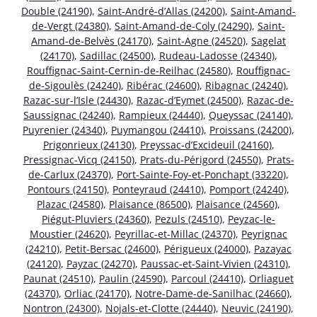
Double (24190)
,
Saint-André-d’Allas (24200)
,
Saint-Amand-
de-Vergt (24380)
,
Saint-Amand-de-Coly (24290)
,
Saint-
Amand-de-Belvès (24170)
,
Saint-Agne (24520)
,
Sagelat
(24170)
,
Sadillac (24500)
,
Rudeau-Ladosse (24340)
,
Rouffignac-Saint-Cernin-de-Reilhac (24580)
,
Rouffignac-
de-Sigoulès (24240)
,
Ribérac (24600)
,
Ribagnac (24240)
,
Razac-sur-l’Isle (24430)
,
Razac-d’Eymet (24500)
,
Razac-de-
Saussignac (24240)
,
Rampieux (24440)
,
Queyssac (24140)
,
Puyrenier (24340)
,
Puymangou (24410)
,
Proissans (24200)
,
Prigonrieux (24130)
,
Preyssac-d’Excideuil (24160)
,
Pressignac-Vicq (24150)
,
Prats-du-Périgord (24550)
,
Prats-
de-Carlux (24370)
,
Port-Sainte-Foy-et-Ponchapt (33220)
,
Pontours (24150)
,
Ponteyraud (24410)
,
Pomport (24240)
,
Plazac (24580)
,
Plaisance (86500)
,
Plaisance (24560)
,
Piégut-Pluviers (24360)
,
Pezuls (24510)
,
Peyzac-le-
Moustier (24620)
,
Peyrillac-et-Millac (24370)
,
Peyrignac
(24210)
,
Petit-Bersac (24600)
,
Périgueux (24000)
,
Pazayac
(24120)
,
Payzac (24270)
,
Paussac-et-Saint-Vivien (24310)
,
Paunat (24510)
,
Paulin (24590)
,
Parcoul (24410)
,
Orliaguet
(24370)
,
Orliac (24170)
,
Notre-Dame-de-Sanilhac (24660)
,
Nontron (24300)
,
Nojals-et-Clotte (24440)
,
Neuvic (24190)
,