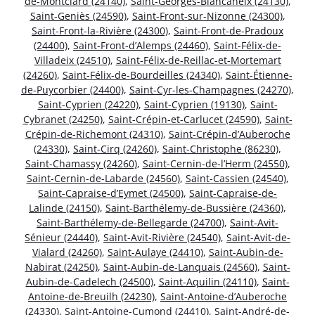
de-Montclard (24140)
,
Saint-Georges-Blancaneix (24130)
,
Saint-Geniès (24590)
,
Saint-Front-sur-Nizonne (24300)
,
Saint-Front-la-Rivière (24300)
,
Saint-Front-de-Pradoux
(24400)
,
Saint-Front-d’Alemps (24460)
,
Saint-Félix-de-
Villadeix (24510)
,
Saint-Félix-de-Reillac-et-Mortemart
(24260)
,
Saint-Félix-de-Bourdeilles (24340)
,
Saint-Étienne-
de-Puycorbier (24400)
,
Saint-Cyr-les-Champagnes (24270)
,
Saint-Cyprien (24220)
,
Saint-Cyprien (19130)
,
Saint-
Cybranet (24250)
,
Saint-Crépin-et-Carlucet (24590)
,
Saint-
Crépin-de-Richemont (24310)
,
Saint-Crépin-d’Auberoche
(24330)
,
Saint-Cirq (24260)
,
Saint-Christophe (86230)
,
Saint-Chamassy (24260)
,
Saint-Cernin-de-l’Herm (24550)
,
Saint-Cernin-de-Labarde (24560)
,
Saint-Cassien (24540)
,
Saint-Capraise-d’Eymet (24500)
,
Saint-Capraise-de-
Lalinde (24150)
,
Saint-Barthélemy-de-Bussière (24360)
,
Saint-Barthélemy-de-Bellegarde (24700)
,
Saint-Avit-
Sénieur (24440)
,
Saint-Avit-Rivière (24540)
,
Saint-Avit-de-
Vialard (24260)
,
Saint-Aulaye (24410)
,
Saint-Aubin-de-
Nabirat (24250)
,
Saint-Aubin-de-Lanquais (24560)
,
Saint-
Aubin-de-Cadelech (24500)
,
Saint-Aquilin (24110)
,
Saint-
Antoine-de-Breuilh (24230)
,
Saint-Antoine-d’Auberoche
(24330)
,
Saint-Antoine-Cumond (24410)
,
Saint-André-de-