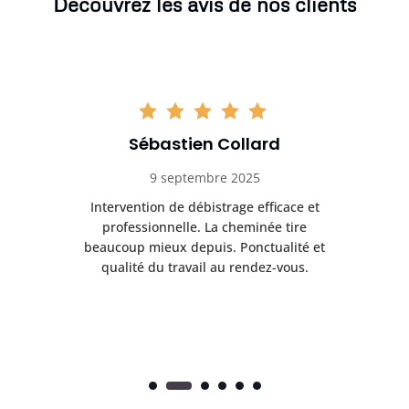
Découvrez les avis de nos clients
Sébastien Collard
9 septembre 2025
il
Intervention de débistrage efficace et
Ra
professionnelle. La cheminée tire
ri
e
beaucoup mieux depuis. Ponctualité et
ap
.
qualité du travail au rendez-vous.