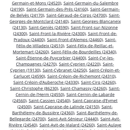
Germain-et-Mons (24520)
,
Saint-Germain-du-Salembre
(24190)
,
Saint-Germain-des-Prés (24160)
,
Saint-Germain-
de-Belvès (24170)
,
Saint-Géraud-de-Corps (24700)
,
Saint-
Georges-de-Montclard (24140)
,
Saint-Georges-Blancaneix
(24130)
,
Saint-Geniès (24590)
,
Saint-Front-sur-Nizonne
(24300)
,
Saint-Front-la-Rivière (24300)
,
Saint-Front-de-
Pradoux (24400)
,
Saint-Front-d’Alemps (24460)
,
Saint-
Félix-de-Villadeix (24510)
,
Saint-Félix-de-Reillac-et-
Mortemart (24260)
,
Saint-Félix-de-Bourdeilles (24340)
,
Saint-Étienne-de-Puycorbier (24400)
,
Saint-Cyr-les-
Champagnes (24270)
,
Saint-Cyprien (24220)
,
Saint-
Cyprien (19130)
,
Saint-Cybranet (24250)
,
Saint-Crépin-et-
Carlucet (24590)
,
Saint-Crépin-de-Richemont (24310)
,
Saint-Crépin-d’Auberoche (24330)
,
Saint-Cirq (24260)
,
Saint-Christophe (86230)
,
Saint-Chamassy (24260)
,
Saint-
Cernin-de-l’Herm (24550)
,
Saint-Cernin-de-Labarde
(24560)
,
Saint-Cassien (24540)
,
Saint-Capraise-d’Eymet
(24500)
,
Saint-Capraise-de-Lalinde (24150)
,
Saint-
Barthélemy-de-Bussière (24360)
,
Saint-Barthélemy-de-
Bellegarde (24700)
,
Saint-Avit-Sénieur (24440)
,
Saint-Avit-
Rivière (24540)
,
Saint-Avit-de-Vialard (24260)
,
Saint-Aulaye