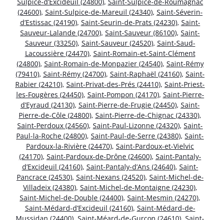
Sulpice-d’Excideuil (24800)
,
Saint-Sulpice-de-Roumagnac
(24600)
,
Saint-Sulpice-de-Mareuil (24340)
,
Saint-Séverin-
d’Estissac (24190)
,
Saint-Seurin-de-Prats (24230)
,
Saint-
Sauveur-Lalande (24700)
,
Saint-Sauveur (86100)
,
Saint-
Sauveur (33250)
,
Saint-Sauveur (24520)
,
Saint-Saud-
Lacoussière (24470)
,
Saint-Romain-et-Saint-Clément
(24800)
,
Saint-Romain-de-Monpazier (24540)
,
Saint-Rémy
(79410)
,
Saint-Rémy (24700)
,
Saint-Raphaël (24160)
,
Saint-
Rabier (24210)
,
Saint-Privat-des-Prés (24410)
,
Saint-Priest-
les-Fougères (24450)
,
Saint-Pompon (24170)
,
Saint-Pierre-
d’Eyraud (24130)
,
Saint-Pierre-de-Frugie (24450)
,
Saint-
Pierre-de-Côle (24800)
,
Saint-Pierre-de-Chignac (24330)
,
Saint-Perdoux (24560)
,
Saint-Paul-Lizonne (24320)
,
Saint-
Paul-la-Roche (24800)
,
Saint-Paul-de-Serre (24380)
,
Saint-
Pardoux-la-Rivière (24470)
,
Saint-Pardoux-et-Vielvic
(24170)
,
Saint-Pardoux-de-Drône (24600)
,
Saint-Pantaly-
d’Excideuil (24160)
,
Saint-Pantaly-d’Ans (24640)
,
Saint-
Pancrace (24530)
,
Saint-Nexans (24520)
,
Saint-Michel-de-
Villadeix (24380)
,
Saint-Michel-de-Montaigne (24230)
,
Saint-Michel-de-Double (24400)
,
Saint-Mesmin (24270)
,
Saint-Médard-d’Excideuil (24160)
,
Saint-Médard-de-
Mussidan (24400)
,
Saint-Méard-de-Gurçon (24610)
,
Saint-