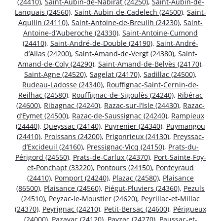
(24410)
,
Saint-Aubin-de-Nabirat (24250)
,
Saint-Aubin-de-
Lanquais (24560)
,
Saint-Aubin-de-Cadelech (24500)
,
Saint-
Aquilin (24110)
,
Saint-Antoine-de-Breuilh (24230)
,
Saint-
Antoine-d’Auberoche (24330)
,
Saint-Antoine-Cumond
(24410)
,
Saint-André-de-Double (24190)
,
Saint-André-
d’Allas (24200)
,
Saint-Amand-de-Vergt (24380)
,
Saint-
Amand-de-Coly (24290)
,
Saint-Amand-de-Belvès (24170)
,
Saint-Agne (24520)
,
Sagelat (24170)
,
Sadillac (24500)
,
Rudeau-Ladosse (24340)
,
Rouffignac-Saint-Cernin-de-
Reilhac (24580)
,
Rouffignac-de-Sigoulès (24240)
,
Ribérac
(24600)
,
Ribagnac (24240)
,
Razac-sur-l’Isle (24430)
,
Razac-
d’Eymet (24500)
,
Razac-de-Saussignac (24240)
,
Rampieux
(24440)
,
Queyssac (24140)
,
Puyrenier (24340)
,
Puymangou
(24410)
,
Proissans (24200)
,
Prigonrieux (24130)
,
Preyssac-
d’Excideuil (24160)
,
Pressignac-Vicq (24150)
,
Prats-du-
Périgord (24550)
,
Prats-de-Carlux (24370)
,
Port-Sainte-Foy-
et-Ponchapt (33220)
,
Pontours (24150)
,
Ponteyraud
(24410)
,
Pomport (24240)
,
Plazac (24580)
,
Plaisance
(86500)
,
Plaisance (24560)
,
Piégut-Pluviers (24360)
,
Pezuls
(24510)
,
Peyzac-le-Moustier (24620)
,
Peyrillac-et-Millac
(24370)
,
Peyrignac (24210)
,
Petit-Bersac (24600)
,
Périgueux
(24000)
,
Pazayac (24120)
,
Payzac (24270)
,
Paussac-et-