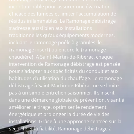
incontournable pour assurer une évacuation
efficace des fumées et limiter l’accumulation de
résidus inflammables. Le Ramonage débistrage
s’adresse aussi bien aux installations
traditionnelles qu’aux équipements modernes,
incluant le ramonage poêle à granulés, le
{ramonage insert} ou encore le {ramonage
chaudière}. A Saint-Martin-de-Ribérac, chaque
intervention de Ramonage débistrage est pensée
pour s’adapter aux spécificités du conduit et aux
habitudes d’utilisation du chauffage. Le ramonage
débistrage à Saint-Martin-de-Ribérac ne se limite
pas à un simple entretien saisonnier. Il s’inscrit
dans une démarche globale de prévention, visant à
améliorer le tirage, optimiser le rendement
énergétique et prolonger la durée de vie des
installations. Grâce à une approche centrée sur la
sécurité et la fiabilité, Ramonage débistrage à