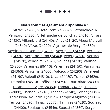
Nous sommes également disponible à
:
Vitrac (24200)
,
Villetoureix (24600)
,
Villefranche-du-
Périgord (24550)
,
Villefranche-de-Lonchat (24610)
,
Villars
(24530)
,
Villamblard (24140)
,
Villac (24120)
,
Vieux-Mareuil
(24340)
,
Vézac (24220)
,
Veyrines-de-Vergt (24380)
,
Veyrines-de-Domme (24250)
,
Veyrignac (24370)
,
Verteillac
(24320)
,
Vergt-de-Biron (24540)
,
Vergt (24380)
,
Verdon
(24520)
,
Vendoire (24320)
,
Vélines (24230)
,
Vaunac
(24800)
,
Varennes (86110)
,
Varennes (24150)
,
Varaignes
(24360)
,
Vanxains (24600)
,
Valojoulx (24290)
,
Vallereuil
(24190)
,
Valeuil (24310)
,
Urval (24480)
,
Tursac (24620)
,
Trémolat (24510)
,
Trélissac (24750)
,
Tourtoirac (24390)
,
Tocane-Saint-Apre (24350)
,
Thonac (24290)
,
Thiviers
(24800)
,
Thenon (24210)
,
Thénac (24240)
,
Teyjat (24300)
,
Terrasson-Lavilledieu (24120)
,
Temple-Laguyon (24390)
,
Teillots (24390)
,
Tayac (33570)
,
Tamniès (24620)
,
Sourzac
(24400)
,
Soulaures (24540)
,
Soudat (24360)
,
Sorges