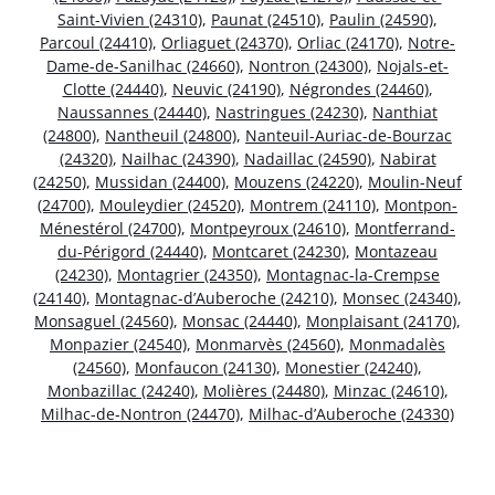
Saint-Vivien (24310)
,
Paunat (24510)
,
Paulin (24590)
,
Parcoul (24410)
,
Orliaguet (24370)
,
Orliac (24170)
,
Notre-
Dame-de-Sanilhac (24660)
,
Nontron (24300)
,
Nojals-et-
Clotte (24440)
,
Neuvic (24190)
,
Négrondes (24460)
,
Naussannes (24440)
,
Nastringues (24230)
,
Nanthiat
(24800)
,
Nantheuil (24800)
,
Nanteuil-Auriac-de-Bourzac
(24320)
,
Nailhac (24390)
,
Nadaillac (24590)
,
Nabirat
(24250)
,
Mussidan (24400)
,
Mouzens (24220)
,
Moulin-Neuf
(24700)
,
Mouleydier (24520)
,
Montrem (24110)
,
Montpon-
Ménestérol (24700)
,
Montpeyroux (24610)
,
Montferrand-
du-Périgord (24440)
,
Montcaret (24230)
,
Montazeau
(24230)
,
Montagrier (24350)
,
Montagnac-la-Crempse
(24140)
,
Montagnac-d’Auberoche (24210)
,
Monsec (24340)
,
Monsaguel (24560)
,
Monsac (24440)
,
Monplaisant (24170)
,
Monpazier (24540)
,
Monmarvès (24560)
,
Monmadalès
(24560)
,
Monfaucon (24130)
,
Monestier (24240)
,
Monbazillac (24240)
,
Molières (24480)
,
Minzac (24610)
,
Milhac-de-Nontron (24470)
,
Milhac-d’Auberoche (24330)