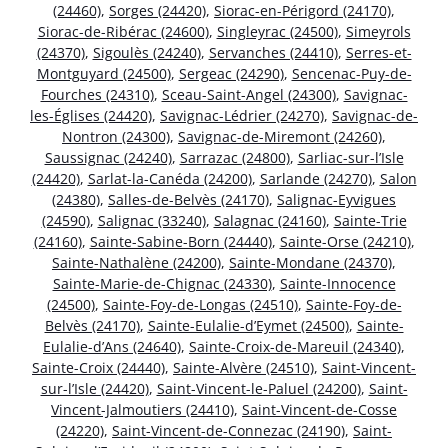
(24460)
,
Sorges (24420)
,
Siorac-en-Périgord (24170)
,
Siorac-de-Ribérac (24600)
,
Singleyrac (24500)
,
Simeyrols
(24370)
,
Sigoulès (24240)
,
Servanches (24410)
,
Serres-et-
Montguyard (24500)
,
Sergeac (24290)
,
Sencenac-Puy-de-
Fourches (24310)
,
Sceau-Saint-Angel (24300)
,
Savignac-
les-Églises (24420)
,
Savignac-Lédrier (24270)
,
Savignac-de-
Nontron (24300)
,
Savignac-de-Miremont (24260)
,
Saussignac (24240)
,
Sarrazac (24800)
,
Sarliac-sur-l’Isle
(24420)
,
Sarlat-la-Canéda (24200)
,
Sarlande (24270)
,
Salon
(24380)
,
Salles-de-Belvès (24170)
,
Salignac-Eyvigues
(24590)
,
Salignac (33240)
,
Salagnac (24160)
,
Sainte-Trie
(24160)
,
Sainte-Sabine-Born (24440)
,
Sainte-Orse (24210)
,
Sainte-Nathalène (24200)
,
Sainte-Mondane (24370)
,
Sainte-Marie-de-Chignac (24330)
,
Sainte-Innocence
(24500)
,
Sainte-Foy-de-Longas (24510)
,
Sainte-Foy-de-
Belvès (24170)
,
Sainte-Eulalie-d’Eymet (24500)
,
Sainte-
Eulalie-d’Ans (24640)
,
Sainte-Croix-de-Mareuil (24340)
,
Sainte-Croix (24440)
,
Sainte-Alvère (24510)
,
Saint-Vincent-
sur-l’Isle (24420)
,
Saint-Vincent-le-Paluel (24200)
,
Saint-
Vincent-Jalmoutiers (24410)
,
Saint-Vincent-de-Cosse
(24220)
,
Saint-Vincent-de-Connezac (24190)
,
Saint-