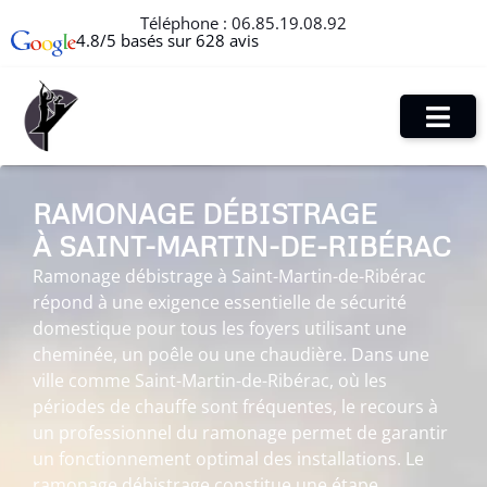
Téléphone :
06.85.19.08.92
4.8/5 basés sur 628 avis
RAMONAGE DÉBISTRAGE
À SAINT-MARTIN-DE-RIBÉRAC
Ramonage débistrage à Saint-Martin-de-Ribérac
répond à une exigence essentielle de sécurité
domestique pour tous les foyers utilisant une
cheminée, un poêle ou une chaudière. Dans une
ville comme Saint-Martin-de-Ribérac, où les
périodes de chauffe sont fréquentes, le recours à
un professionnel du ramonage permet de garantir
un fonctionnement optimal des installations. Le
ramonage débistrage constitue une étape