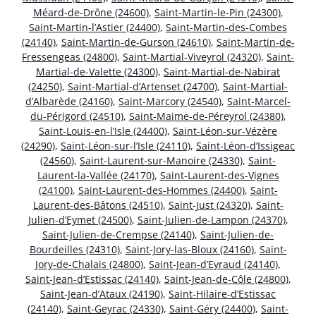
Méard-de-Drône (24600)
,
Saint-Martin-le-Pin (24300)
,
Saint-Martin-l’Astier (24400)
,
Saint-Martin-des-Combes
(24140)
,
Saint-Martin-de-Gurson (24610)
,
Saint-Martin-de-
Fressengeas (24800)
,
Saint-Martial-Viveyrol (24320)
,
Saint-
Martial-de-Valette (24300)
,
Saint-Martial-de-Nabirat
(24250)
,
Saint-Martial-d’Artenset (24700)
,
Saint-Martial-
d’Albarède (24160)
,
Saint-Marcory (24540)
,
Saint-Marcel-
du-Périgord (24510)
,
Saint-Maime-de-Péreyrol (24380)
,
Saint-Louis-en-l’Isle (24400)
,
Saint-Léon-sur-Vézère
(24290)
,
Saint-Léon-sur-l’Isle (24110)
,
Saint-Léon-d’Issigeac
(24560)
,
Saint-Laurent-sur-Manoire (24330)
,
Saint-
Laurent-la-Vallée (24170)
,
Saint-Laurent-des-Vignes
(24100)
,
Saint-Laurent-des-Hommes (24400)
,
Saint-
Laurent-des-Bâtons (24510)
,
Saint-Just (24320)
,
Saint-
Julien-d’Eymet (24500)
,
Saint-Julien-de-Lampon (24370)
,
Saint-Julien-de-Crempse (24140)
,
Saint-Julien-de-
Bourdeilles (24310)
,
Saint-Jory-las-Bloux (24160)
,
Saint-
Jory-de-Chalais (24800)
,
Saint-Jean-d’Eyraud (24140)
,
Saint-Jean-d’Estissac (24140)
,
Saint-Jean-de-Côle (24800)
,
Saint-Jean-d’Ataux (24190)
,
Saint-Hilaire-d’Estissac
(24140)
,
Saint-Geyrac (24330)
,
Saint-Géry (24400)
,
Saint-