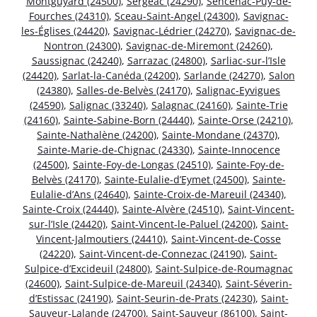
Montguyard (24500)
,
Sergeac (24290)
,
Sencenac-Puy-de-
Fourches (24310)
,
Sceau-Saint-Angel (24300)
,
Savignac-
les-Églises (24420)
,
Savignac-Lédrier (24270)
,
Savignac-de-
Nontron (24300)
,
Savignac-de-Miremont (24260)
,
Saussignac (24240)
,
Sarrazac (24800)
,
Sarliac-sur-l’Isle
(24420)
,
Sarlat-la-Canéda (24200)
,
Sarlande (24270)
,
Salon
(24380)
,
Salles-de-Belvès (24170)
,
Salignac-Eyvigues
(24590)
,
Salignac (33240)
,
Salagnac (24160)
,
Sainte-Trie
(24160)
,
Sainte-Sabine-Born (24440)
,
Sainte-Orse (24210)
,
Sainte-Nathalène (24200)
,
Sainte-Mondane (24370)
,
Sainte-Marie-de-Chignac (24330)
,
Sainte-Innocence
(24500)
,
Sainte-Foy-de-Longas (24510)
,
Sainte-Foy-de-
Belvès (24170)
,
Sainte-Eulalie-d’Eymet (24500)
,
Sainte-
Eulalie-d’Ans (24640)
,
Sainte-Croix-de-Mareuil (24340)
,
Sainte-Croix (24440)
,
Sainte-Alvère (24510)
,
Saint-Vincent-
sur-l’Isle (24420)
,
Saint-Vincent-le-Paluel (24200)
,
Saint-
Vincent-Jalmoutiers (24410)
,
Saint-Vincent-de-Cosse
(24220)
,
Saint-Vincent-de-Connezac (24190)
,
Saint-
Sulpice-d’Excideuil (24800)
,
Saint-Sulpice-de-Roumagnac
(24600)
,
Saint-Sulpice-de-Mareuil (24340)
,
Saint-Séverin-
d’Estissac (24190)
,
Saint-Seurin-de-Prats (24230)
,
Saint-
Sauveur-Lalande (24700)
,
Saint-Sauveur (86100)
,
Saint-