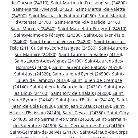
de-Gurson (24610)
,
Saint-Martin-de-Fressengeas (24800)
,
Saint-Martial-Viveyrol (24320)
,
Saint-Martial-de-Valette
(24300)
,
Saint-Martial-de-Nabirat (24250)
,
Saint-Martial-
d’Artenset (24700)
,
Saint-Martial-d’Albarède (24160)
,
Saint-Marcory (24540)
,
Saint-Marcel-du-Périgord (24510)
,
Saint-Maime-de-Péreyrol (24380)
,
Saint-Louis-en-l’Isle
(24400)
,
Saint-Léon-sur-Vézère (24290)
,
Saint-Léon-sur-
l’Isle (24110)
,
Saint-Léon-d’Issigeac (24560)
,
Saint-Laurent-
sur-Manoire (24330)
,
Saint-Laurent-la-Vallée (24170)
,
Saint-Laurent-des-Vignes (24100)
,
Saint-Laurent-des-
Hommes (24400)
,
Saint-Laurent-des-Bâtons (24510)
,
Saint-Just (24320)
,
Saint-Julien-d’Eymet (24500)
,
Saint-
Julien-de-Lampon (24370)
,
Saint-Julien-de-Crempse
(24140)
,
Saint-Julien-de-Bourdeilles (24310)
,
Saint-Jory-
las-Bloux (24160)
,
Saint-Jory-de-Chalais (24800)
,
Saint-
Jean-d’Eyraud (24140)
,
Saint-Jean-d’Estissac (24140)
,
Saint-
Jean-de-Côle (24800)
,
Saint-Jean-d’Ataux (24190)
,
Saint-
Hilaire-d’Estissac (24140)
,
Saint-Geyrac (24330)
,
Saint-Géry
(24400)
,
Saint-Germain-et-Mons (24520)
,
Saint-Germain-
du-Salembre (24190)
,
Saint-Germain-des-Prés (24160)
,
Saint-Germain-de-Belvès (24170)
,
Saint-Géraud-de-Corps