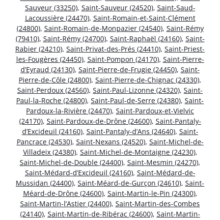
Sauveur (33250)
,
Saint-Sauveur (24520)
,
Saint-Saud-
Lacoussière (24470)
,
Saint-Romain-et-Saint-Clément
(24800)
,
Saint-Romain-de-Monpazier (24540)
,
Saint-Rémy
(79410)
,
Saint-Rémy (24700)
,
Saint-Raphaël (24160)
,
Saint-
Rabier (24210)
,
Saint-Privat-des-Prés (24410)
,
Saint-Priest-
les-Fougères (24450)
,
Saint-Pompon (24170)
,
Saint-Pierre-
d’Eyraud (24130)
,
Saint-Pierre-de-Frugie (24450)
,
Saint-
Pierre-de-Côle (24800)
,
Saint-Pierre-de-Chignac (24330)
,
Saint-Perdoux (24560)
,
Saint-Paul-Lizonne (24320)
,
Saint-
Paul-la-Roche (24800)
,
Saint-Paul-de-Serre (24380)
,
Saint-
Pardoux-la-Rivière (24470)
,
Saint-Pardoux-et-Vielvic
(24170)
,
Saint-Pardoux-de-Drône (24600)
,
Saint-Pantaly-
d’Excideuil (24160)
,
Saint-Pantaly-d’Ans (24640)
,
Saint-
Pancrace (24530)
,
Saint-Nexans (24520)
,
Saint-Michel-de-
Villadeix (24380)
,
Saint-Michel-de-Montaigne (24230)
,
Saint-Michel-de-Double (24400)
,
Saint-Mesmin (24270)
,
Saint-Médard-d’Excideuil (24160)
,
Saint-Médard-de-
Mussidan (24400)
,
Saint-Méard-de-Gurçon (24610)
,
Saint-
Méard-de-Drône (24600)
,
Saint-Martin-le-Pin (24300)
,
Saint-Martin-l’Astier (24400)
,
Saint-Martin-des-Combes
(24140)
,
Saint-Martin-de-Ribérac (24600)
,
Saint-Martin-