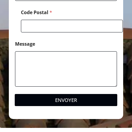
m
Code Postal
*
Message
ENVOYER