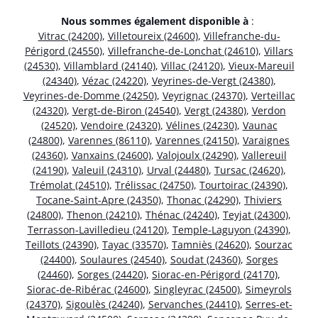
Nous sommes également disponible à
:
Vitrac (24200)
,
Villetoureix (24600)
,
Villefranche-du-
Périgord (24550)
,
Villefranche-de-Lonchat (24610)
,
Villars
(24530)
,
Villamblard (24140)
,
Villac (24120)
,
Vieux-Mareuil
(24340)
,
Vézac (24220)
,
Veyrines-de-Vergt (24380)
,
Veyrines-de-Domme (24250)
,
Veyrignac (24370)
,
Verteillac
(24320)
,
Vergt-de-Biron (24540)
,
Vergt (24380)
,
Verdon
(24520)
,
Vendoire (24320)
,
Vélines (24230)
,
Vaunac
(24800)
,
Varennes (86110)
,
Varennes (24150)
,
Varaignes
(24360)
,
Vanxains (24600)
,
Valojoulx (24290)
,
Vallereuil
(24190)
,
Valeuil (24310)
,
Urval (24480)
,
Tursac (24620)
,
Trémolat (24510)
,
Trélissac (24750)
,
Tourtoirac (24390)
,
Tocane-Saint-Apre (24350)
,
Thonac (24290)
,
Thiviers
(24800)
,
Thenon (24210)
,
Thénac (24240)
,
Teyjat (24300)
,
Terrasson-Lavilledieu (24120)
,
Temple-Laguyon (24390)
,
Teillots (24390)
,
Tayac (33570)
,
Tamniès (24620)
,
Sourzac
(24400)
,
Soulaures (24540)
,
Soudat (24360)
,
Sorges
(24460)
,
Sorges (24420)
,
Siorac-en-Périgord (24170)
,
Siorac-de-Ribérac (24600)
,
Singleyrac (24500)
,
Simeyrols
(24370)
,
Sigoulès (24240)
,
Servanches (24410)
,
Serres-et-