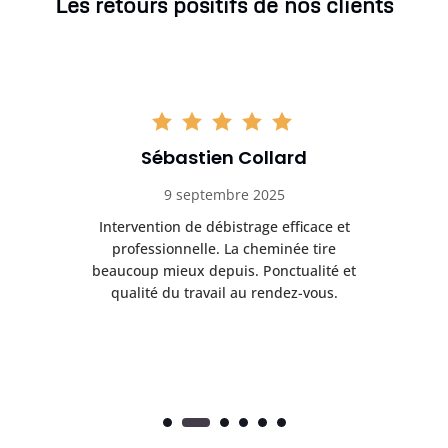
Les retours positifs de nos clients
Sébastien Collard
9 septembre 2025
il
Intervention de débistrage efficace et
Ra
professionnelle. La cheminée tire
ri
e
beaucoup mieux depuis. Ponctualité et
ap
.
qualité du travail au rendez-vous.