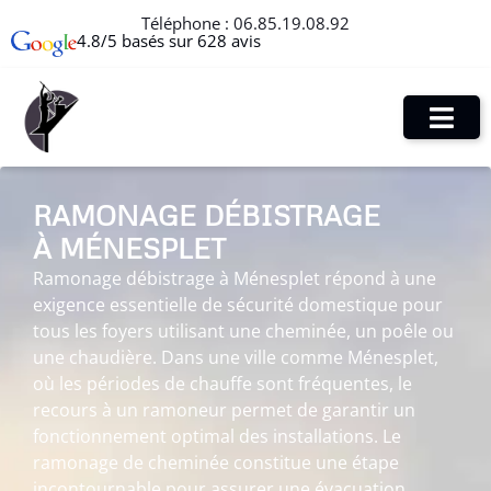
Téléphone :
06.85.19.08.92
4.8/5 basés sur 628 avis
RAMONAGE DÉBISTRAGE
À MÉNESPLET
Ramonage débistrage à Ménesplet répond à une
exigence essentielle de sécurité domestique pour
tous les foyers utilisant une cheminée, un poêle ou
une chaudière. Dans une ville comme Ménesplet,
où les périodes de chauffe sont fréquentes, le
recours à un ramoneur permet de garantir un
fonctionnement optimal des installations. Le
ramonage de cheminée constitue une étape
incontournable pour assurer une évacuation