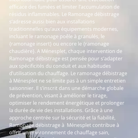
efficace des fumées et limiter l’accumulation de
résidus inflammables. Le Ramonage débistrage
s’adresse aussi bien aux installations
traditionnelles qu’aux équipements modernes,
incluant le ramonage poêle à granulés, le
{ramonage insert} ou encore le {ramonage
chaudière}. A Ménesplet, chaque intervention de
Ramonage débistrage est pensée pour s’adapter
aux spécificités du conduit et aux habitudes
d’utilisation du chauffage. Le ramonage débistrage
à Ménesplet ne se limite pas à un simple entretien
saisonnier. Il s’inscrit dans une démarche globale
de prévention, visant à améliorer le tirage,
optimiser le rendement énergétique et prolonger
la durée de vie des installations. Grâce à une
approche centrée sur la sécurité et la fiabilité,
Ramonage débistrage à Ménesplet contribue à
offrir un environnement de chauffage sain,