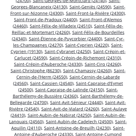
(24700)
,
Saint-Georges-de-Montclard (24140)
,
Saint-
Georges-Blancaneix (24130)
,
Saint-Geniès (24590)
,
Saint-
Front-sur-Nizonne (24300)
,
Saint-Front-la-Rivière (24300)
,
Saint-Front-de-Pradoux (24400)
,
Saint-Front-d’Alemps
(24460)
,
Saint-Félix-de-Villadeix (24510)
,
Saint-Félix-de-
Reillac-et-Mortemart (24260)
,
Saint-Félix-de-Bourdeilles
(24340)
,
Saint-Étienne-de-Puycorbier (24400)
,
Saint-Cyr-
les-Champagnes (24270)
,
Saint-Cyprien (24220)
,
Saint-
Cyprien (19130)
,
Saint-Cybranet (24250)
,
Saint-Crépin-et-
Carlucet (24590)
,
Saint-Crépin-de-Richemont (24310)
,
Saint-Crépin-d’Auberoche (24330)
,
Saint-Cirq (24260)
,
Saint-Christophe (86230)
,
Saint-Chamassy (24260)
,
Saint-
Cernin-de-l’Herm (24550)
,
Saint-Cernin-de-Labarde
(24560)
,
Saint-Cassien (24540)
,
Saint-Capraise-d’Eymet
(24500)
,
Saint-Capraise-de-Lalinde (24150)
,
Saint-
Barthélemy-de-Bussière (24360)
,
Saint-Barthélemy-de-
Bellegarde (24700)
,
Saint-Avit-Sénieur (24440)
,
Saint-Avit-
Rivière (24540)
,
Saint-Avit-de-Vialard (24260)
,
Saint-Aulaye
(24410)
,
Saint-Aubin-de-Nabirat (24250)
,
Saint-Aubin-de-
Lanquais (24560)
,
Saint-Aubin-de-Cadelech (24500)
,
Saint-
Aquilin (24110)
,
Saint-Antoine-de-Breuilh (24230)
,
Saint-
Antoine-d’Auberoche (24330)
,
Saint-Antoine-Cumond