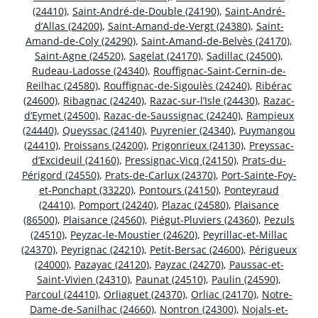
(24410)
,
Saint-André-de-Double (24190)
,
Saint-André-
d’Allas (24200)
,
Saint-Amand-de-Vergt (24380)
,
Saint-
Amand-de-Coly (24290)
,
Saint-Amand-de-Belvès (24170)
,
Saint-Agne (24520)
,
Sagelat (24170)
,
Sadillac (24500)
,
Rudeau-Ladosse (24340)
,
Rouffignac-Saint-Cernin-de-
Reilhac (24580)
,
Rouffignac-de-Sigoulès (24240)
,
Ribérac
(24600)
,
Ribagnac (24240)
,
Razac-sur-l’Isle (24430)
,
Razac-
d’Eymet (24500)
,
Razac-de-Saussignac (24240)
,
Rampieux
(24440)
,
Queyssac (24140)
,
Puyrenier (24340)
,
Puymangou
(24410)
,
Proissans (24200)
,
Prigonrieux (24130)
,
Preyssac-
d’Excideuil (24160)
,
Pressignac-Vicq (24150)
,
Prats-du-
Périgord (24550)
,
Prats-de-Carlux (24370)
,
Port-Sainte-Foy-
et-Ponchapt (33220)
,
Pontours (24150)
,
Ponteyraud
(24410)
,
Pomport (24240)
,
Plazac (24580)
,
Plaisance
(86500)
,
Plaisance (24560)
,
Piégut-Pluviers (24360)
,
Pezuls
(24510)
,
Peyzac-le-Moustier (24620)
,
Peyrillac-et-Millac
(24370)
,
Peyrignac (24210)
,
Petit-Bersac (24600)
,
Périgueux
(24000)
,
Pazayac (24120)
,
Payzac (24270)
,
Paussac-et-
Saint-Vivien (24310)
,
Paunat (24510)
,
Paulin (24590)
,
Parcoul (24410)
,
Orliaguet (24370)
,
Orliac (24170)
,
Notre-
Dame-de-Sanilhac (24660)
,
Nontron (24300)
,
Nojals-et-