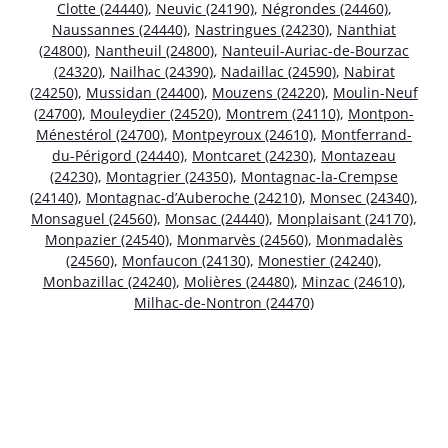
Clotte (24440)
,
Neuvic (24190)
,
Négrondes (24460)
,
Naussannes (24440)
,
Nastringues (24230)
,
Nanthiat
(24800)
,
Nantheuil (24800)
,
Nanteuil-Auriac-de-Bourzac
(24320)
,
Nailhac (24390)
,
Nadaillac (24590)
,
Nabirat
(24250)
,
Mussidan (24400)
,
Mouzens (24220)
,
Moulin-Neuf
(24700)
,
Mouleydier (24520)
,
Montrem (24110)
,
Montpon-
Ménestérol (24700)
,
Montpeyroux (24610)
,
Montferrand-
du-Périgord (24440)
,
Montcaret (24230)
,
Montazeau
(24230)
,
Montagrier (24350)
,
Montagnac-la-Crempse
(24140)
,
Montagnac-d’Auberoche (24210)
,
Monsec (24340)
,
Monsaguel (24560)
,
Monsac (24440)
,
Monplaisant (24170)
,
Monpazier (24540)
,
Monmarvès (24560)
,
Monmadalès
(24560)
,
Monfaucon (24130)
,
Monestier (24240)
,
Monbazillac (24240)
,
Molières (24480)
,
Minzac (24610)
,
Milhac-de-Nontron (24470)