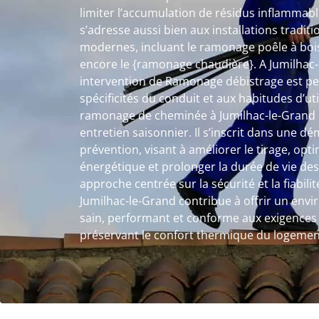
limiter l’accumulation de résidus inflamma
s’adresse aussi bien aux installations tradi
modernes, incluant le ramonage poêle à bois
encore le {ramonage chaudière}. A Jumilhac
intervention de Ramonage débistrage est pe
spécificités du conduit et aux habitudes d’ut
ramonage de cheminée à Jumilhac-le-Grand n
entretien saisonnier. Il s’inscrit dans une d
prévention, visant à améliorer le tirage, op
énergétique et prolonger la durée de vie des
approche centrée sur la sécurité et la fiabi
Jumilhac-le-Grand contribue à offrir un en
sain, performant et conforme aux exigences 
préservant le confort thermique du logemen