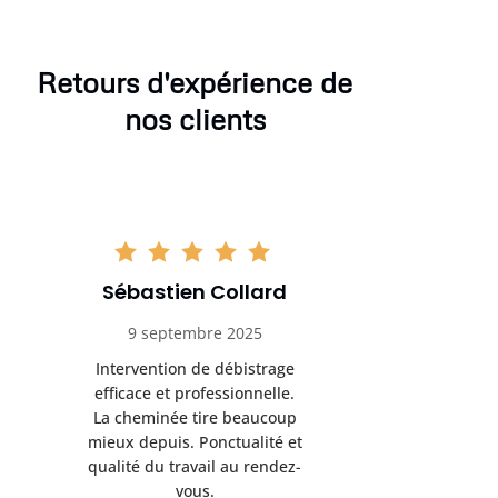
Retours d'expérience de
nos clients
Sébastien Collard
Amand
9 septembre 2025
3 nov
Intervention de débistrage
Ramonag
efficace et professionnelle.
beaucou
La cheminée tire beaucoup
Protection 
mieux depuis. Ponctualité et
après i
qualité du travail au rendez-
conseil
vous.
l’entret