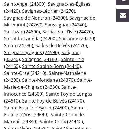
Saint-Angel (24300)
,
Savignac-les-Églises
(24420)
,
Savignac-Lédrier (24270)
,
Savignac-de-Nontron (24300)
,
Savignac-de-
Miremont (24260)
,
Saussignac (24240)
,
Sarrazac (24800)
,
Sarliac-sur-l’Isle (24420)
,
Sarlat-la-Canéda (24200)
,
Sarlande (24270)
,
Salon (24380)
,
Salles-de-Belvès (24170)
,
Salignac-Eyvigues (24590)
,
Salignac
(33240)
,
Salagnac (24160)
,
Sainte-Trie
(24160)
,
Sainte-Sabine-Born (24440)
,
Sainte-Orse (24210)
,
Sainte-Nathalène
(24200)
,
Sainte-Mondane (24370)
,
Sainte-
Marie-de-Chignac (24330)
,
Sainte-
Innocence (24500)
,
Sainte-Foy-de-Longas
(24510)
,
Sainte-Foy-de-Belvès (24170)
,
Sainte-Eulalie-d’Eymet (24500)
,
Sainte-
Eulalie-d’Ans (24640)
,
Sainte-Croix-de-
Mareuil (24340)
,
Sainte-Croix (24440)
,
Sainte-Alvère (24510)
,
Saint-Vincent-sur-