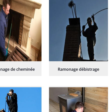
hésitation.
nage de cheminée
Ramonage débistrage