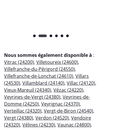
pr
Nous sommes également disponible à
:
Vitrac (24200)
,
Villetoureix (24600)
,
Villefranche-du-Périgord (24550)
,
Villefranche-de-Lonchat (24610)
,
Villars
(24530)
,
Villamblard (24140)
,
Villac (24120)
,
Vieux-Mareuil (24340)
,
Vézac (24220)
,
Veyrines-de-Vergt (24380)
,
Veyrines-de-
Domme (24250)
,
Veyrignac (24370)
,
Verteillac (24320)
,
Vergt-de-Biron (24540)
,
Vergt (24380)
,
Verdon (24520)
,
Vendoire
(24320)
,
Vélines (24230)
,
Vaunac (24800)
,