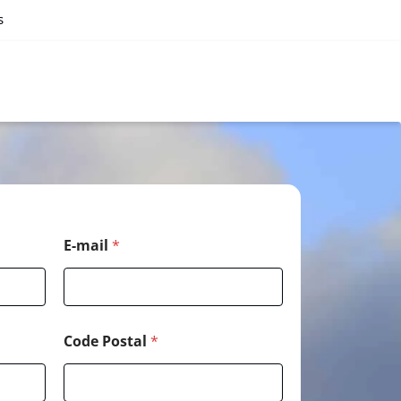
s
E-mail
*
Code Postal
*