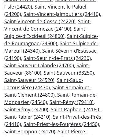
l’Isle (24420)
,
Saint-Vincent-le-Paluel
(24200)
,
Saint-Vincent-Jalmoutiers (24410)
,
Saint-Vincent-de-Cosse (24220)
,
Saint-
Vincent-de-Connezac (24190)
,
Saint-
Sulpice-d’Excideuil (24800)
,
Saint-Sulpice-
de-Roumagnac (24600)
,
Saint-Sulpice-de-
Mareuil (24340)
,
Saint-Séverin-d’Estissac
(24190)
,
Saint-Seurin-de-Prats (24230)
,
Saint-Sauveur-Lalande (24700)
,
Saint-
Sauveur (86100)
,
Saint-Sauveur (33250)
,
Saint-Sauveur (24520)
,
Saint-Saud-
Lacoussière (24470)
,
Saint-Romain-et-
Saint-Clément (24800)
,
Saint-Romain-de-
Monpazier (24540)
,
Saint-Rémy (79410)
,
Saint-Rémy (24700)
,
Saint-Raphaël (24160)
,
Saint-Rabier (24210)
,
Saint-Privat-des-Prés
(24410)
,
Saint-Priest-les-Fougères (24450)
,
Saint-Pompon (24170)
,
Saint-Pierre-