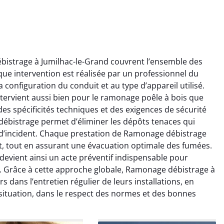
istrage à Jumilhac-le-Grand couvrent l’ensemble des
e intervention est réalisée par un professionnel du
onfiguration du conduit et au type d’appareil utilisé.
tervient aussi bien pour le ramonage poêle à bois que
es spécificités techniques et des exigences de sécurité
débistrage permet d’éliminer les dépôts tenaces qui
ïc Marchand
Claire Vautrin
 d’incident. Chaque prestation de Ramonage débistrage
nt, tout en assurant une évacuation optimale des fumées.
4 janvier 2026
21 juin 2025
evient ainsi un acte préventif indispensable pour
s bon travail de
Ramonage très bien réalisé,
. Grâce à cette approche globale, Ramonage débistrage à
rage et ramonage.
travail propre et soigné.
 dans l’entretien régulier de leurs installations, en
née parfaitement
Toutes les explications ont
situation, dans le respect des normes et des bonnes
e et fonctionnement
été claires et le conduit a été
ment amélioré. Je
laissé impeccable. Service
commande sans
sérieux et rassurant.