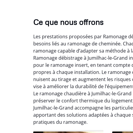
Ce que nous offrons
Les prestations proposées par Ramonage déb
besoins liés au ramonage de cheminée. Chaqu
ramonage capable d’adapter sa méthode à la c
Ramonage débistrage à Jumilhac-le-Grand in
pour le ramonage insert, en tenant compte d
propres à chaque installation. Le ramonage 
Lo
nuisent au tirage et augmentent les risques
vise à améliorer la durabilité de l’équipeme
2
Le ramonage chaudière à Jumilhac-le-Grand d
Trè
préserver le confort thermique du logement
débist
Jumilhac-le-Grand accompagne les particuliers
Chemi
apportant des solutions adaptées à chaque 
nettoyé
pratiques du ramonage.
nette
re