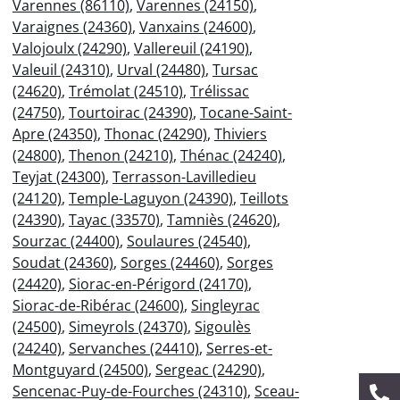
Varennes (86110)
,
Varennes (24150)
,
Varaignes (24360)
,
Vanxains (24600)
,
Valojoulx (24290)
,
Vallereuil (24190)
,
Valeuil (24310)
,
Urval (24480)
,
Tursac
(24620)
,
Trémolat (24510)
,
Trélissac
(24750)
,
Tourtoirac (24390)
,
Tocane-Saint-
Apre (24350)
,
Thonac (24290)
,
Thiviers
(24800)
,
Thenon (24210)
,
Thénac (24240)
,
Teyjat (24300)
,
Terrasson-Lavilledieu
(24120)
,
Temple-Laguyon (24390)
,
Teillots
(24390)
,
Tayac (33570)
,
Tamniès (24620)
,
Sourzac (24400)
,
Soulaures (24540)
,
Soudat (24360)
,
Sorges (24460)
,
Sorges
(24420)
,
Siorac-en-Périgord (24170)
,
Siorac-de-Ribérac (24600)
,
Singleyrac
(24500)
,
Simeyrols (24370)
,
Sigoulès
(24240)
,
Servanches (24410)
,
Serres-et-
Montguyard (24500)
,
Sergeac (24290)
,
Sencenac-Puy-de-Fourches (24310)
,
Sceau-