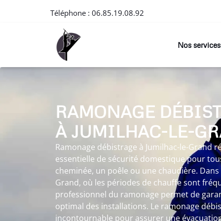
Téléphone :
06.85.19.08.92
Nos services
RAMONAGE DÉBIS
À JUMILHAC-LE-G
Ramonage débistrage à Jumilhac-le-Grand r
essentielle de sécurité domestique pour tous
cheminée, un poêle ou une chaudière. Dans 
Grand, où les périodes de chauffe sont fréqu
professionnel du ramonage permet de garan
optimal des installations. Le ramonage débi
incontournable pour assurer une évacuation