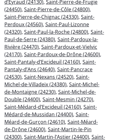
d’Eyraud (24130)
,
Saint-Pierre-de-Frugie
(24450)
,
Saint-Pierre-de-Côle (24800)
,
Saint-Pierre-de-Chignac (24330)
,
Saint-
Perdoux (24560)
,
Saint-Paul-Lizonne
(24320)
,
Saint-Paul-la-Roche (24800)
,
Saint-
Paul-de-Serre (24380)
,
Saint-Pardoux-la-
Rivière (24470)
,
Saint-Pardoux-et-Vielvic
(24170)
,
Saint-Pardoux-de-Drône (24600)
,
Saint-Pantaly-d’Excideuil (24160)
,
Saint-
Pantaly-d’Ans (24640)
,
Saint-Pancrace
(24530)
,
Saint-Nexans (24520)
,
Saint-
Michel-de-Villadeix (24380)
,
Saint-Michel-
de-Montaigne (24230)
,
Saint-Michel-de-
Double (24400)
,
Saint-Mesmin (24270)
,
Saint-Médard-d’Excideuil (24160)
,
Saint-
Médard-de-Mussidan (24400)
,
Saint-
Méard-de-Gurçon (24610)
,
Saint-Méard-
de-Drône (24600)
,
Saint-Martin-le-Pin
(24300)
,
Saint-Martin-l’Astier (24400)
,
Saint-