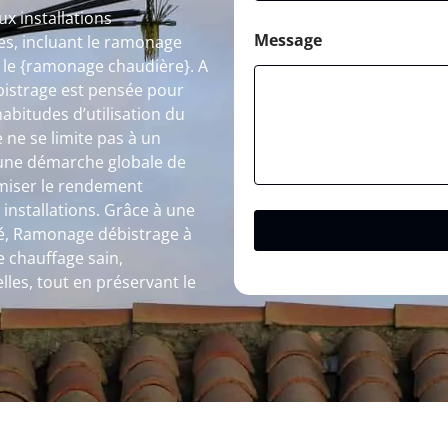
x installations
Message
s, incluant le ramonage
e le {ramonage chaudière}. A
istrage est pensée pour
habitudes d’utilisation du
ne se limite pas à un
s une démarche globale de
timiser le rendement
 installations. Grâce à une
lité, Ramonage débistrage à
e chauffage sain,
les, tout en préservant le