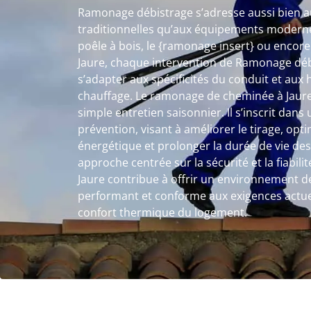
Ramonage débistrage s’adresse aussi bien au
traditionnelles qu’aux équipements moderne
poêle à bois, le {ramonage insert} ou encor
Jaure, chaque intervention de Ramonage déb
s’adapter aux spécificités du conduit et aux 
chauffage. Le ramonage de cheminée à Jaure 
simple entretien saisonnier. Il s’inscrit dan
prévention, visant à améliorer le tirage, op
énergétique et prolonger la durée de vie des
approche centrée sur la sécurité et la fiabi
Jaure contribue à offrir un environnement d
performant et conforme aux exigences actuel
confort thermique du logement.