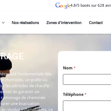
4.8/5 basés sur 628 avi
Nos réalisations
Zones d’intervention
Contact
TRAGE
Nom
*
écessité fondamentale liée
 une cheminée, un poêle ou
où les périodes de chauffe
permet de garantir un
Téléphone
*
Le ramonage de cheminée
surer une évacuation
n de résidus inflammables. Le