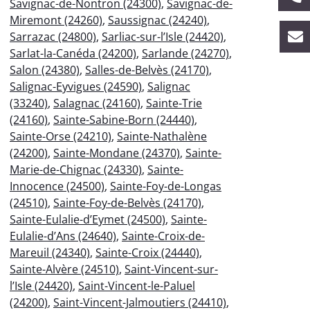
Savignac-de-Nontron (24300)
,
Savignac-de-
Miremont (24260)
,
Saussignac (24240)
,
Sarrazac (24800)
,
Sarliac-sur-l’Isle (24420)
,
Sarlat-la-Canéda (24200)
,
Sarlande (24270)
,
Salon (24380)
,
Salles-de-Belvès (24170)
,
Salignac-Eyvigues (24590)
,
Salignac
(33240)
,
Salagnac (24160)
,
Sainte-Trie
(24160)
,
Sainte-Sabine-Born (24440)
,
Sainte-Orse (24210)
,
Sainte-Nathalène
(24200)
,
Sainte-Mondane (24370)
,
Sainte-
Marie-de-Chignac (24330)
,
Sainte-
Innocence (24500)
,
Sainte-Foy-de-Longas
(24510)
,
Sainte-Foy-de-Belvès (24170)
,
Sainte-Eulalie-d’Eymet (24500)
,
Sainte-
Eulalie-d’Ans (24640)
,
Sainte-Croix-de-
Mareuil (24340)
,
Sainte-Croix (24440)
,
Sainte-Alvère (24510)
,
Saint-Vincent-sur-
l’Isle (24420)
,
Saint-Vincent-le-Paluel
(24200)
,
Saint-Vincent-Jalmoutiers (24410)
,