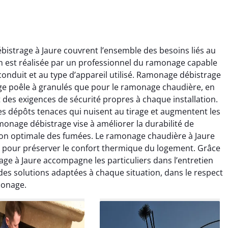
istrage à Jaure couvrent l’ensemble des besoins liés au
 est réalisée par un professionnel du ramonage capable
onduit et au type d’appareil utilisé. Ramonage débistrage
age poêle à granulés que pour le ramonage chaudière, en
 des exigences de sécurité propres à chaque installation.
ïc Marchand
Claire Vautrin
s dépôts tenaces qui nuisent au tirage et augmentent les
onage débistrage vise à améliorer la durabilité de
4 janvier 2026
21 juin 2025
ion optimale des fumées. Le ramonage chaudière à Jaure
s bon travail de
Ramonage très bien réalisé,
le pour préserver le confort thermique du logement. Grâce
rage et ramonage.
travail propre et soigné.
ge à Jaure accompagne les particuliers dans l’entretien
née parfaitement
Toutes les explications ont
 des solutions adaptées à chaque situation, dans le respect
e et fonctionnement
été claires et le conduit a été
monage.
ment amélioré. Je
laissé impeccable. Service
commande sans
sérieux et rassurant.
hésitation.