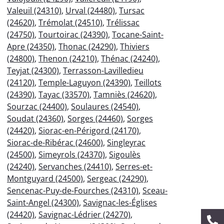
Valeuil (24310)
,
Urval (24480)
,
Tursac
(24620)
,
Trémolat (24510)
,
Trélissac
(24750)
,
Tourtoirac (24390)
,
Tocane-Saint-
Apre (24350)
,
Thonac (24290)
,
Thiviers
(24800)
,
Thenon (24210)
,
Thénac (24240)
,
Teyjat (24300)
,
Terrasson-Lavilledieu
(24120)
,
Temple-Laguyon (24390)
,
Teillots
(24390)
,
Tayac (33570)
,
Tamniès (24620)
,
Sourzac (24400)
,
Soulaures (24540)
,
Soudat (24360)
,
Sorges (24460)
,
Sorges
(24420)
,
Siorac-en-Périgord (24170)
,
Siorac-de-Ribérac (24600)
,
Singleyrac
(24500)
,
Simeyrols (24370)
,
Sigoulès
(24240)
,
Servanches (24410)
,
Serres-et-
Montguyard (24500)
,
Sergeac (24290)
,
Sencenac-Puy-de-Fourches (24310)
,
Sceau-
Saint-Angel (24300)
,
Savignac-les-Églises
(24420)
,
Savignac-Lédrier (24270)
,