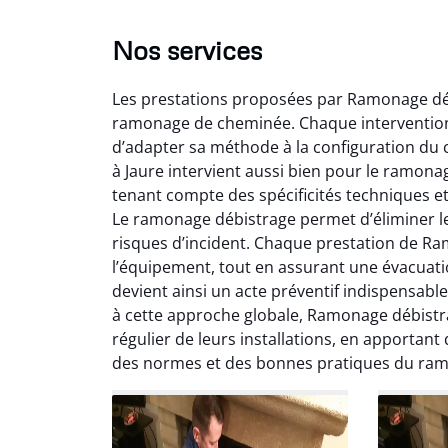
Nos services
Les prestations proposées par Ramonage déb
ramonage de cheminée. Chaque intervention
d’adapter sa méthode à la configuration du c
à Jaure intervient aussi bien pour le ramon
tenant compte des spécificités techniques et
Lo
Le ramonage débistrage permet d’éliminer le
risques d’incident. Chaque prestation de Ram
2
l’équipement, tout en assurant une évacuat
Trè
devient ainsi un acte préventif indispensab
débist
à cette approche globale, Ramonage débistra
Chemi
régulier de leurs installations, en apportant
nettoyé
des normes et des bonnes pratiques du ra
nette
re