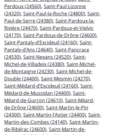
Perdoux (24560)
,
Saint-Paul-Lizonne
(24320)
,
Saint-Paul-la-Roche (24800)
,
Saint-
Paul-de-Serre (24380)
,
Saint-Pardoux-la-
Rivière (24470)
,
Saint-Pardoux-et-Vielvic
(24170)
,
Saint-Pardoux-de-Drône (24600)
,
Saint-Pantaly-d’Excideuil (24160)
,
Saint-
Pantaly-d’Ans (24640)
,
Saint-Pancrace
(24530)
,
Saint-Nexans (24520)
,
Saint-
Michel-de-Villadeix (24380)
,
Saint-Michel-
de-Montaigne (24230)
,
Saint-Michel-de-
Double (24400)
,
Saint-Mesmin (24270)
,
Saint-Médard-d’Excideuil (24160)
,
Saint-
Médard-de-Mussidan (24400)
,
Saint-
Méard-de-Gurçon (24610)
,
Saint-Méard-
de-Drône (24600)
,
Saint-Martin-le-Pin
(24300)
,
Saint-Martin-l’Astier (24400)
,
Saint-
Martin-des-Combes (24140)
,
Saint-Martin-
de-Ribérac (24600)
,
Saint-Martin-de-