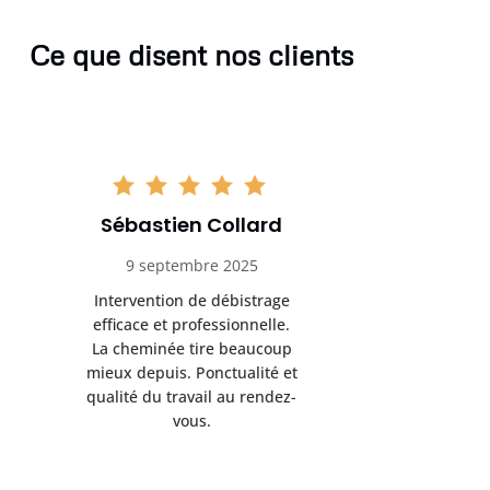
Ce que disent nos clients
Sébastien Collard
Amand
9 septembre 2025
3 nov
Intervention de débistrage
Ramonag
efficace et professionnelle.
beaucou
La cheminée tire beaucoup
Protection 
mieux depuis. Ponctualité et
après i
qualité du travail au rendez-
conseil
vous.
l’entret
pr