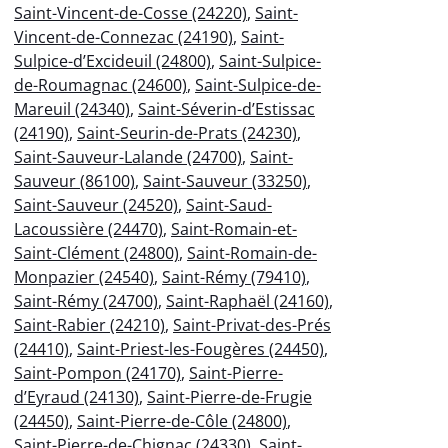
Saint-Vincent-de-Cosse (24220)
,
Saint-
Vincent-de-Connezac (24190)
,
Saint-
Sulpice-d’Excideuil (24800)
,
Saint-Sulpice-
de-Roumagnac (24600)
,
Saint-Sulpice-de-
Mareuil (24340)
,
Saint-Séverin-d’Estissac
(24190)
,
Saint-Seurin-de-Prats (24230)
,
Saint-Sauveur-Lalande (24700)
,
Saint-
Sauveur (86100)
,
Saint-Sauveur (33250)
,
Saint-Sauveur (24520)
,
Saint-Saud-
Lacoussière (24470)
,
Saint-Romain-et-
Saint-Clément (24800)
,
Saint-Romain-de-
Monpazier (24540)
,
Saint-Rémy (79410)
,
Saint-Rémy (24700)
,
Saint-Raphaël (24160)
,
Saint-Rabier (24210)
,
Saint-Privat-des-Prés
(24410)
,
Saint-Priest-les-Fougères (24450)
,
Saint-Pompon (24170)
,
Saint-Pierre-
d’Eyraud (24130)
,
Saint-Pierre-de-Frugie
(24450)
,
Saint-Pierre-de-Côle (24800)
,
Saint-Pierre-de-Chignac (24330)
,
Saint-