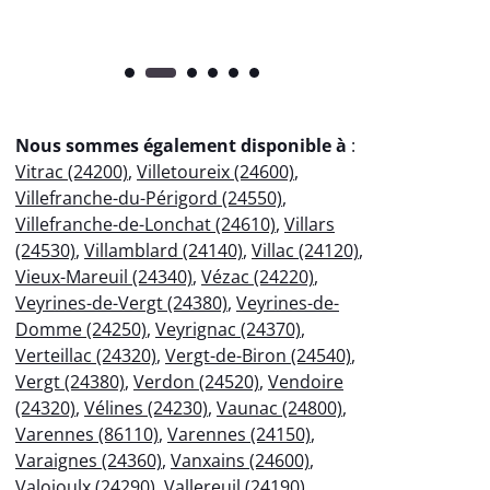
Nous sommes également disponible à
:
Vitrac (24200)
,
Villetoureix (24600)
,
Villefranche-du-Périgord (24550)
,
Villefranche-de-Lonchat (24610)
,
Villars
(24530)
,
Villamblard (24140)
,
Villac (24120)
,
Vieux-Mareuil (24340)
,
Vézac (24220)
,
Veyrines-de-Vergt (24380)
,
Veyrines-de-
Domme (24250)
,
Veyrignac (24370)
,
Verteillac (24320)
,
Vergt-de-Biron (24540)
,
Vergt (24380)
,
Verdon (24520)
,
Vendoire
(24320)
,
Vélines (24230)
,
Vaunac (24800)
,
Varennes (86110)
,
Varennes (24150)
,
Varaignes (24360)
,
Vanxains (24600)
,
Valojoulx (24290)
,
Vallereuil (24190)
,