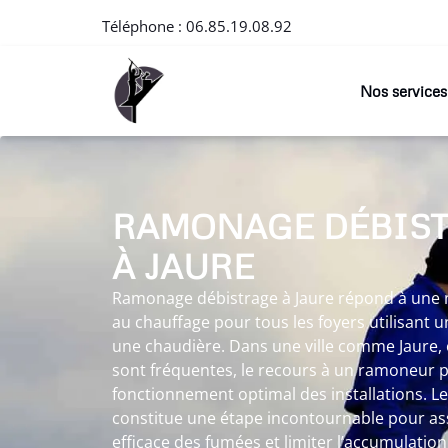
Téléphone :
06.85.19.08.92
Nos services
RAMONAGE DÉBIS
À JAURE
Ramonage débistrage à Jaure répond à une n
au chauffage pour tous les foyers utilisant
une chaudière. Dans une ville comme Jaure, 
sont fréquentes, le recours à un ramoneur 
fonctionnement optimal des installations. 
constitue une étape incontournable pour as
efficace des fumées et limiter l’accumulatio