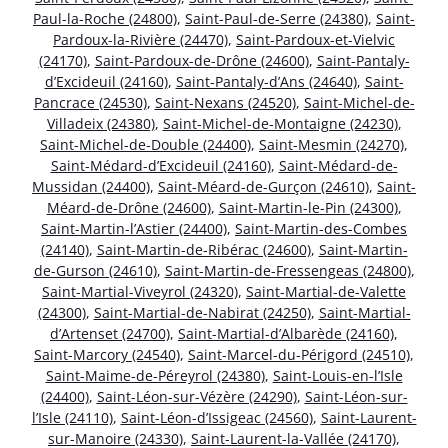
Paul-la-Roche (24800)
,
Saint-Paul-de-Serre (24380)
,
Saint-
Pardoux-la-Rivière (24470)
,
Saint-Pardoux-et-Vielvic
(24170)
,
Saint-Pardoux-de-Drône (24600)
,
Saint-Pantaly-
d’Excideuil (24160)
,
Saint-Pantaly-d’Ans (24640)
,
Saint-
Pancrace (24530)
,
Saint-Nexans (24520)
,
Saint-Michel-de-
Villadeix (24380)
,
Saint-Michel-de-Montaigne (24230)
,
Saint-Michel-de-Double (24400)
,
Saint-Mesmin (24270)
,
Saint-Médard-d’Excideuil (24160)
,
Saint-Médard-de-
Mussidan (24400)
,
Saint-Méard-de-Gurçon (24610)
,
Saint-
Méard-de-Drône (24600)
,
Saint-Martin-le-Pin (24300)
,
Saint-Martin-l’Astier (24400)
,
Saint-Martin-des-Combes
(24140)
,
Saint-Martin-de-Ribérac (24600)
,
Saint-Martin-
de-Gurson (24610)
,
Saint-Martin-de-Fressengeas (24800)
,
Saint-Martial-Viveyrol (24320)
,
Saint-Martial-de-Valette
(24300)
,
Saint-Martial-de-Nabirat (24250)
,
Saint-Martial-
d’Artenset (24700)
,
Saint-Martial-d’Albarède (24160)
,
Saint-Marcory (24540)
,
Saint-Marcel-du-Périgord (24510)
,
Saint-Maime-de-Péreyrol (24380)
,
Saint-Louis-en-l’Isle
(24400)
,
Saint-Léon-sur-Vézère (24290)
,
Saint-Léon-sur-
l’Isle (24110)
,
Saint-Léon-d’Issigeac (24560)
,
Saint-Laurent-
sur-Manoire (24330)
,
Saint-Laurent-la-Vallée (24170)
,