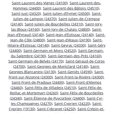
Saint-Laurent-des-Vignes (24100)
,
Saint-Laurent-des-
Hommes (24400)
,
Saint-Laurent-des-Bâtons (24510)
,
Saint-Just (24320)
,
Saint-Julien-d’Eymet (24500)
,
Saint-
Julien-de-Lampon (24370)
,
Saint-Julien-de-Crempse
(24140)
,
Saint-Julien-de-Bourdeilles (24310)
,
Saint-Jory-
las-Bloux (24160)
,
Saint-Jory-de-Chalais (24800)
,
Saint-
Jean-d’Eyraud (24140)
,
Saint-Jean-d’Estissac (24140)
,
Saint-
Jean-de-Côle (24800)
,
Saint-Jean-d’Ataux (24190)
,
Saint-
Hilaire-d’Estissac (24140)
,
Saint-Geyrac (24330)
,
Saint-Géry
(24400)
,
Saint-Germain-et-Mons (24520)
,
Saint-Germain-
du-Salembre (24190)
,
Saint-Germain-des-Prés (24160)
,
Saint-Germain-de-Belvès (24170)
,
Saint-Géraud-de-Corps
(24700)
,
Saint-Georges-de-Montclard (24140)
,
Saint-
Georges-Blancaneix (24130)
,
Saint-Geniès (24590)
,
Saint-
Front-sur-Nizonne (24300)
,
Saint-Front-la-Rivière (24300)
,
Saint-Front-de-Pradoux (24400)
,
Saint-Front-d’Alemps
(24460)
,
Saint-Félix-de-Villadeix (24510)
,
Saint-Félix-de-
Reillac-et-Mortemart (24260)
,
Saint-Félix-de-Bourdeilles
(24340)
,
Saint-Étienne-de-Puycorbier (24400)
,
Saint-Cyr-
les-Champagnes (24270)
,
Saint-Cyprien (24220)
,
Saint-
Cyprien (19130)
,
Saint-Cybranet (24250)
,
Saint-Crépin-et-