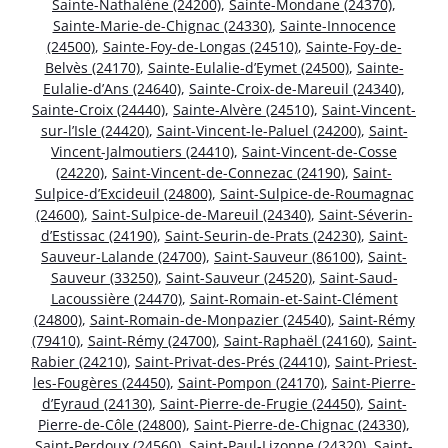
Sainte-Nathalène (24200)
,
Sainte-Mondane (24370)
,
Sainte-Marie-de-Chignac (24330)
,
Sainte-Innocence
(24500)
,
Sainte-Foy-de-Longas (24510)
,
Sainte-Foy-de-
Belvès (24170)
,
Sainte-Eulalie-d’Eymet (24500)
,
Sainte-
Eulalie-d’Ans (24640)
,
Sainte-Croix-de-Mareuil (24340)
,
Sainte-Croix (24440)
,
Sainte-Alvère (24510)
,
Saint-Vincent-
sur-l’Isle (24420)
,
Saint-Vincent-le-Paluel (24200)
,
Saint-
Vincent-Jalmoutiers (24410)
,
Saint-Vincent-de-Cosse
(24220)
,
Saint-Vincent-de-Connezac (24190)
,
Saint-
Sulpice-d’Excideuil (24800)
,
Saint-Sulpice-de-Roumagnac
(24600)
,
Saint-Sulpice-de-Mareuil (24340)
,
Saint-Séverin-
d’Estissac (24190)
,
Saint-Seurin-de-Prats (24230)
,
Saint-
Sauveur-Lalande (24700)
,
Saint-Sauveur (86100)
,
Saint-
Sauveur (33250)
,
Saint-Sauveur (24520)
,
Saint-Saud-
Lacoussière (24470)
,
Saint-Romain-et-Saint-Clément
(24800)
,
Saint-Romain-de-Monpazier (24540)
,
Saint-Rémy
(79410)
,
Saint-Rémy (24700)
,
Saint-Raphaël (24160)
,
Saint-
Rabier (24210)
,
Saint-Privat-des-Prés (24410)
,
Saint-Priest-
les-Fougères (24450)
,
Saint-Pompon (24170)
,
Saint-Pierre-
d’Eyraud (24130)
,
Saint-Pierre-de-Frugie (24450)
,
Saint-
Pierre-de-Côle (24800)
,
Saint-Pierre-de-Chignac (24330)
,
Saint-Perdoux (24560)
,
Saint-Paul-Lizonne (24320)
,
Saint-