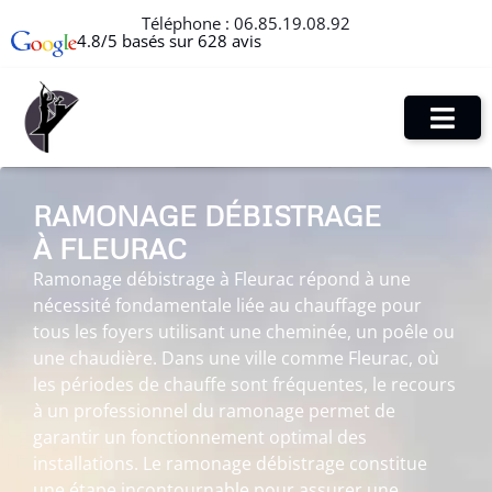
Téléphone :
06.85.19.08.92
4.8/5 basés sur 628 avis
RAMONAGE DÉBISTRAGE
À FLEURAC
Ramonage débistrage à Fleurac répond à une
nécessité fondamentale liée au chauffage pour
tous les foyers utilisant une cheminée, un poêle ou
une chaudière. Dans une ville comme Fleurac, où
les périodes de chauffe sont fréquentes, le recours
à un professionnel du ramonage permet de
garantir un fonctionnement optimal des
installations. Le ramonage débistrage constitue
une étape incontournable pour assurer une