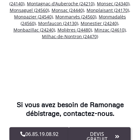
(24140)
,
Montagnac-d’Auberoche (24210)
,
Monsec (24340)
,
Monsaguel (24560)
,
Monsac (24440)
,
Monplaisant (24170)
,
Monpazier (24540)
,
Monmarvès (24560)
,
Monmadalès
(24560)
,
Monfaucon (24130)
,
Monestier (24240)
,
Monbazillac (24240)
,
Molières (24480)
,
Minzac (24610)
,
Milhac-de-Nontron (24470)
Si vous avez besoin de Ramonage
débistrage, contactez-nous.
06.85.19.08.92
DEVIS
GRATUIT