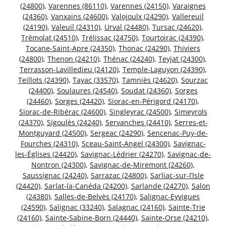
(24800)
,
Varennes (86110)
,
Varennes (24150)
,
Varaignes
(24360)
,
Vanxains (24600)
,
Valojoulx (24290)
,
Vallereuil
(24190)
,
Valeuil (24310)
,
Urval (24480)
,
Tursac (24620)
,
Trémolat (24510)
,
Trélissac (24750)
,
Tourtoirac (24390)
,
Tocane-Saint-Apre (24350)
,
Thonac (24290)
,
Thiviers
(24800)
,
Thenon (24210)
,
Thénac (24240)
,
Teyjat (24300)
,
Terrasson-Lavilledieu (24120)
,
Temple-Laguyon (24390)
,
Teillots (24390)
,
Tayac (33570)
,
Tamniès (24620)
,
Sourzac
(24400)
,
Soulaures (24540)
,
Soudat (24360)
,
Sorges
(24460)
,
Sorges (24420)
,
Siorac-en-Périgord (24170)
,
Siorac-de-Ribérac (24600)
,
Singleyrac (24500)
,
Simeyrols
(24370)
,
Sigoulès (24240)
,
Servanches (24410)
,
Serres-et-
Montguyard (24500)
,
Sergeac (24290)
,
Sencenac-Puy-de-
Fourches (24310)
,
Sceau-Saint-Angel (24300)
,
Savignac-
les-Églises (24420)
,
Savignac-Lédrier (24270)
,
Savignac-de-
Nontron (24300)
,
Savignac-de-Miremont (24260)
,
Saussignac (24240)
,
Sarrazac (24800)
,
Sarliac-sur-l’Isle
(24420)
,
Sarlat-la-Canéda (24200)
,
Sarlande (24270)
,
Salon
(24380)
,
Salles-de-Belvès (24170)
,
Salignac-Eyvigues
(24590)
,
Salignac (33240)
,
Salagnac (24160)
,
Sainte-Trie
(24160)
,
Sainte-Sabine-Born (24440)
,
Sainte-Orse (24210)
,