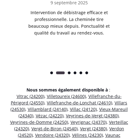
9 septembre 2025
il
Intervention de débistrage efficace et
Ra
professionnelle. La cheminée tire
ri
e
beaucoup mieux depuis. Ponctualité et
ap
.
qualité du travail au rendez-vous.
Nous sommes également disponible à
:
Vitrac (24200)
,
Villetoureix (24600)
,
Villefranche-du-
Périgord (24550)
,
Villefranche-de-Lonchat (24610)
,
Villars
(24530)
,
Villamblard (24140)
,
Villac (24120)
,
Vieux-Mareuil
(24340)
,
Vézac (24220)
,
Veyrines-de-Vergt (24380)
,
Veyrines-de-Domme (24250)
,
Veyrignac (24370)
,
Verteillac
(24320)
,
Vergt-de-Biron (24540)
,
Vergt (24380)
,
Verdon
(24520)
,
Vendoire (24320)
,
Vélines (24230)
,
Vaunac