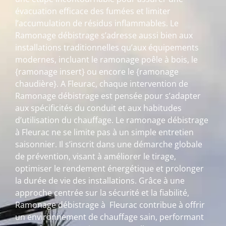
évacuation efficace des fumées et limiter
l’accumulation de résidus inflammables. Le
Ramonage débistrage s’adresse aussi bien aux
installations traditionnelles qu’aux équipements
modernes, incluant le ramonage poêle à bois, le
{ramonage insert} ou encore le {ramonage
chaudière}. A Fleurac, chaque intervention de
Ramonage débistrage est pensée pour s’adapter
aux spécificités du conduit et aux habitudes
d’utilisation du chauffage. Le ramonage débistrage
à Fleurac ne se limite pas à un simple entretien
saisonnier. Il s’inscrit dans une démarche globale
de prévention, visant à améliorer le tirage,
optimiser le rendement énergétique et prolonger
la durée de vie des installations. Grâce à une
approche centrée sur la sécurité et la fiabilité,
Ramonage débistrage à Fleurac contribue à offrir
un environnement de chauffage sain, performant