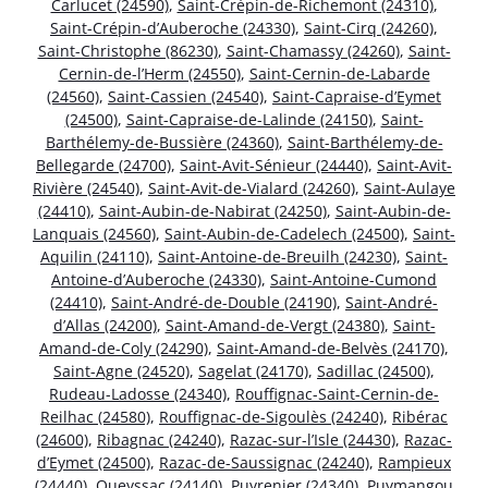
Carlucet (24590)
,
Saint-Crépin-de-Richemont (24310)
,
Saint-Crépin-d’Auberoche (24330)
,
Saint-Cirq (24260)
,
Saint-Christophe (86230)
,
Saint-Chamassy (24260)
,
Saint-
Cernin-de-l’Herm (24550)
,
Saint-Cernin-de-Labarde
(24560)
,
Saint-Cassien (24540)
,
Saint-Capraise-d’Eymet
(24500)
,
Saint-Capraise-de-Lalinde (24150)
,
Saint-
Barthélemy-de-Bussière (24360)
,
Saint-Barthélemy-de-
Bellegarde (24700)
,
Saint-Avit-Sénieur (24440)
,
Saint-Avit-
Rivière (24540)
,
Saint-Avit-de-Vialard (24260)
,
Saint-Aulaye
(24410)
,
Saint-Aubin-de-Nabirat (24250)
,
Saint-Aubin-de-
Lanquais (24560)
,
Saint-Aubin-de-Cadelech (24500)
,
Saint-
Aquilin (24110)
,
Saint-Antoine-de-Breuilh (24230)
,
Saint-
Antoine-d’Auberoche (24330)
,
Saint-Antoine-Cumond
(24410)
,
Saint-André-de-Double (24190)
,
Saint-André-
d’Allas (24200)
,
Saint-Amand-de-Vergt (24380)
,
Saint-
Amand-de-Coly (24290)
,
Saint-Amand-de-Belvès (24170)
,
Saint-Agne (24520)
,
Sagelat (24170)
,
Sadillac (24500)
,
Rudeau-Ladosse (24340)
,
Rouffignac-Saint-Cernin-de-
Reilhac (24580)
,
Rouffignac-de-Sigoulès (24240)
,
Ribérac
(24600)
,
Ribagnac (24240)
,
Razac-sur-l’Isle (24430)
,
Razac-
d’Eymet (24500)
,
Razac-de-Saussignac (24240)
,
Rampieux
(24440)
,
Queyssac (24140)
,
Puyrenier (24340)
,
Puymangou