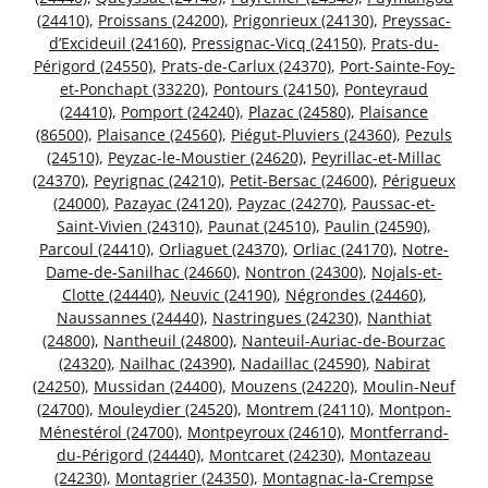
(24410)
,
Proissans (24200)
,
Prigonrieux (24130)
,
Preyssac-
d’Excideuil (24160)
,
Pressignac-Vicq (24150)
,
Prats-du-
Périgord (24550)
,
Prats-de-Carlux (24370)
,
Port-Sainte-Foy-
et-Ponchapt (33220)
,
Pontours (24150)
,
Ponteyraud
(24410)
,
Pomport (24240)
,
Plazac (24580)
,
Plaisance
(86500)
,
Plaisance (24560)
,
Piégut-Pluviers (24360)
,
Pezuls
(24510)
,
Peyzac-le-Moustier (24620)
,
Peyrillac-et-Millac
(24370)
,
Peyrignac (24210)
,
Petit-Bersac (24600)
,
Périgueux
(24000)
,
Pazayac (24120)
,
Payzac (24270)
,
Paussac-et-
Saint-Vivien (24310)
,
Paunat (24510)
,
Paulin (24590)
,
Parcoul (24410)
,
Orliaguet (24370)
,
Orliac (24170)
,
Notre-
Dame-de-Sanilhac (24660)
,
Nontron (24300)
,
Nojals-et-
Clotte (24440)
,
Neuvic (24190)
,
Négrondes (24460)
,
Naussannes (24440)
,
Nastringues (24230)
,
Nanthiat
(24800)
,
Nantheuil (24800)
,
Nanteuil-Auriac-de-Bourzac
(24320)
,
Nailhac (24390)
,
Nadaillac (24590)
,
Nabirat
(24250)
,
Mussidan (24400)
,
Mouzens (24220)
,
Moulin-Neuf
(24700)
,
Mouleydier (24520)
,
Montrem (24110)
,
Montpon-
Ménestérol (24700)
,
Montpeyroux (24610)
,
Montferrand-
du-Périgord (24440)
,
Montcaret (24230)
,
Montazeau
(24230)
,
Montagrier (24350)
,
Montagnac-la-Crempse