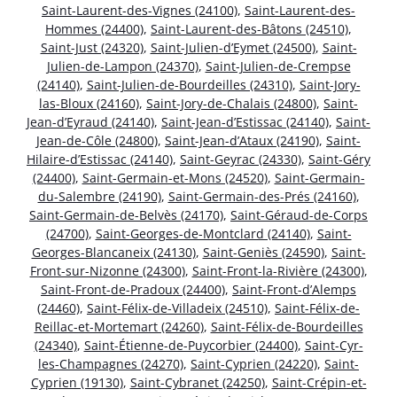
Saint-Laurent-des-Vignes (24100)
,
Saint-Laurent-des-
Hommes (24400)
,
Saint-Laurent-des-Bâtons (24510)
,
Saint-Just (24320)
,
Saint-Julien-d’Eymet (24500)
,
Saint-
Julien-de-Lampon (24370)
,
Saint-Julien-de-Crempse
(24140)
,
Saint-Julien-de-Bourdeilles (24310)
,
Saint-Jory-
las-Bloux (24160)
,
Saint-Jory-de-Chalais (24800)
,
Saint-
Jean-d’Eyraud (24140)
,
Saint-Jean-d’Estissac (24140)
,
Saint-
Jean-de-Côle (24800)
,
Saint-Jean-d’Ataux (24190)
,
Saint-
Hilaire-d’Estissac (24140)
,
Saint-Geyrac (24330)
,
Saint-Géry
(24400)
,
Saint-Germain-et-Mons (24520)
,
Saint-Germain-
du-Salembre (24190)
,
Saint-Germain-des-Prés (24160)
,
Saint-Germain-de-Belvès (24170)
,
Saint-Géraud-de-Corps
(24700)
,
Saint-Georges-de-Montclard (24140)
,
Saint-
Georges-Blancaneix (24130)
,
Saint-Geniès (24590)
,
Saint-
Front-sur-Nizonne (24300)
,
Saint-Front-la-Rivière (24300)
,
Saint-Front-de-Pradoux (24400)
,
Saint-Front-d’Alemps
(24460)
,
Saint-Félix-de-Villadeix (24510)
,
Saint-Félix-de-
Reillac-et-Mortemart (24260)
,
Saint-Félix-de-Bourdeilles
(24340)
,
Saint-Étienne-de-Puycorbier (24400)
,
Saint-Cyr-
les-Champagnes (24270)
,
Saint-Cyprien (24220)
,
Saint-
Cyprien (19130)
,
Saint-Cybranet (24250)
,
Saint-Crépin-et-