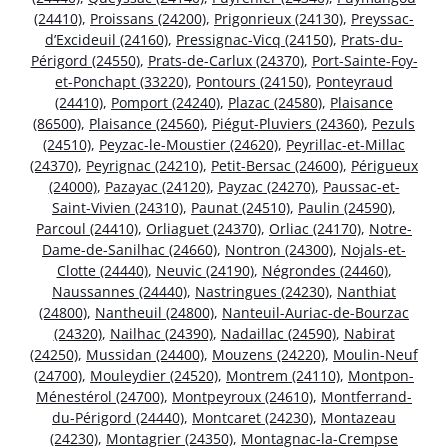
(24410)
,
Proissans (24200)
,
Prigonrieux (24130)
,
Preyssac-
d’Excideuil (24160)
,
Pressignac-Vicq (24150)
,
Prats-du-
Périgord (24550)
,
Prats-de-Carlux (24370)
,
Port-Sainte-Foy-
et-Ponchapt (33220)
,
Pontours (24150)
,
Ponteyraud
(24410)
,
Pomport (24240)
,
Plazac (24580)
,
Plaisance
(86500)
,
Plaisance (24560)
,
Piégut-Pluviers (24360)
,
Pezuls
(24510)
,
Peyzac-le-Moustier (24620)
,
Peyrillac-et-Millac
(24370)
,
Peyrignac (24210)
,
Petit-Bersac (24600)
,
Périgueux
(24000)
,
Pazayac (24120)
,
Payzac (24270)
,
Paussac-et-
Saint-Vivien (24310)
,
Paunat (24510)
,
Paulin (24590)
,
Parcoul (24410)
,
Orliaguet (24370)
,
Orliac (24170)
,
Notre-
Dame-de-Sanilhac (24660)
,
Nontron (24300)
,
Nojals-et-
Clotte (24440)
,
Neuvic (24190)
,
Négrondes (24460)
,
Naussannes (24440)
,
Nastringues (24230)
,
Nanthiat
(24800)
,
Nantheuil (24800)
,
Nanteuil-Auriac-de-Bourzac
(24320)
,
Nailhac (24390)
,
Nadaillac (24590)
,
Nabirat
(24250)
,
Mussidan (24400)
,
Mouzens (24220)
,
Moulin-Neuf
(24700)
,
Mouleydier (24520)
,
Montrem (24110)
,
Montpon-
Ménestérol (24700)
,
Montpeyroux (24610)
,
Montferrand-
du-Périgord (24440)
,
Montcaret (24230)
,
Montazeau
(24230)
,
Montagrier (24350)
,
Montagnac-la-Crempse