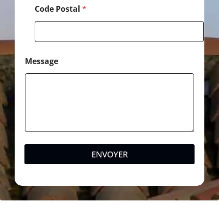
a
Code Postal
*
g
e
Message
ENVOYER