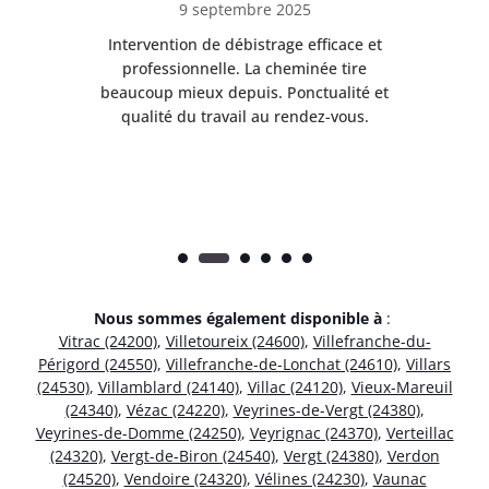
9 septembre 2025
il
Intervention de débistrage efficace et
Ra
professionnelle. La cheminée tire
ri
e
beaucoup mieux depuis. Ponctualité et
ap
.
qualité du travail au rendez-vous.
Nous sommes également disponible à
:
Vitrac (24200)
,
Villetoureix (24600)
,
Villefranche-du-
Périgord (24550)
,
Villefranche-de-Lonchat (24610)
,
Villars
(24530)
,
Villamblard (24140)
,
Villac (24120)
,
Vieux-Mareuil
(24340)
,
Vézac (24220)
,
Veyrines-de-Vergt (24380)
,
Veyrines-de-Domme (24250)
,
Veyrignac (24370)
,
Verteillac
(24320)
,
Vergt-de-Biron (24540)
,
Vergt (24380)
,
Verdon
(24520)
,
Vendoire (24320)
,
Vélines (24230)
,
Vaunac