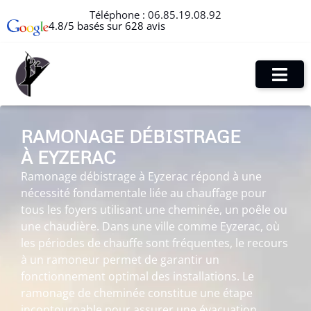
Téléphone :
06.85.19.08.92
4.8/5 basés sur 628 avis
RAMONAGE DÉBISTRAGE
À EYZERAC
Ramonage débistrage à Eyzerac répond à une
nécessité fondamentale liée au chauffage pour
tous les foyers utilisant une cheminée, un poêle ou
une chaudière. Dans une ville comme Eyzerac, où
les périodes de chauffe sont fréquentes, le recours
à un ramoneur permet de garantir un
fonctionnement optimal des installations. Le
ramonage de cheminée constitue une étape
incontournable pour assurer une évacuation