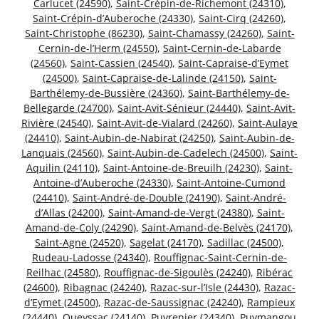
Carlucet (24590)
,
Saint-Crépin-de-Richemont (24310)
,
Saint-Crépin-d’Auberoche (24330)
,
Saint-Cirq (24260)
,
Saint-Christophe (86230)
,
Saint-Chamassy (24260)
,
Saint-
Cernin-de-l’Herm (24550)
,
Saint-Cernin-de-Labarde
(24560)
,
Saint-Cassien (24540)
,
Saint-Capraise-d’Eymet
(24500)
,
Saint-Capraise-de-Lalinde (24150)
,
Saint-
Barthélemy-de-Bussière (24360)
,
Saint-Barthélemy-de-
Bellegarde (24700)
,
Saint-Avit-Sénieur (24440)
,
Saint-Avit-
Rivière (24540)
,
Saint-Avit-de-Vialard (24260)
,
Saint-Aulaye
(24410)
,
Saint-Aubin-de-Nabirat (24250)
,
Saint-Aubin-de-
Lanquais (24560)
,
Saint-Aubin-de-Cadelech (24500)
,
Saint-
Aquilin (24110)
,
Saint-Antoine-de-Breuilh (24230)
,
Saint-
Antoine-d’Auberoche (24330)
,
Saint-Antoine-Cumond
(24410)
,
Saint-André-de-Double (24190)
,
Saint-André-
d’Allas (24200)
,
Saint-Amand-de-Vergt (24380)
,
Saint-
Amand-de-Coly (24290)
,
Saint-Amand-de-Belvès (24170)
,
Saint-Agne (24520)
,
Sagelat (24170)
,
Sadillac (24500)
,
Rudeau-Ladosse (24340)
,
Rouffignac-Saint-Cernin-de-
Reilhac (24580)
,
Rouffignac-de-Sigoulès (24240)
,
Ribérac
(24600)
,
Ribagnac (24240)
,
Razac-sur-l’Isle (24430)
,
Razac-
d’Eymet (24500)
,
Razac-de-Saussignac (24240)
,
Rampieux
(24440)
,
Queyssac (24140)
,
Puyrenier (24340)
,
Puymangou