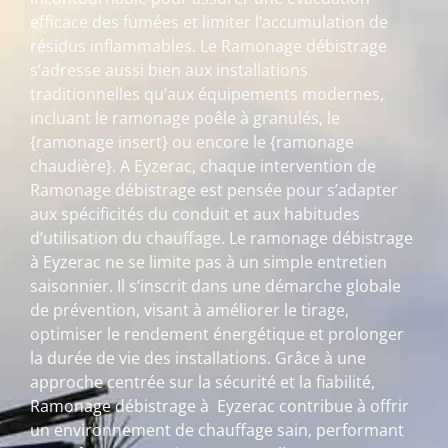
efficace des fumées et limiter l’accumulation de
résidus inflammables. Le Ramonage débistrage
s’adresse aussi bien aux installations
traditionnelles qu’aux équipements modernes,
incluant le ramonage poêle à granulés, le
{ramonage insert} ou encore le {ramonage
chaudière}. A Eyzerac, chaque intervention de
Ramonage débistrage est pensée pour s’adapter
aux spécificités du conduit et aux habitudes
d’utilisation du chauffage. Le ramonage débistrage
à Eyzerac ne se limite pas à un simple entretien
saisonnier. Il s’inscrit dans une démarche globale
de prévention, visant à améliorer le tirage,
optimiser le rendement énergétique et prolonger
la durée de vie des installations. Grâce à une
approche centrée sur la sécurité et la fiabilité,
Ramonage débistrage à Eyzerac contribue à offrir
un environnement de chauffage sain, performant