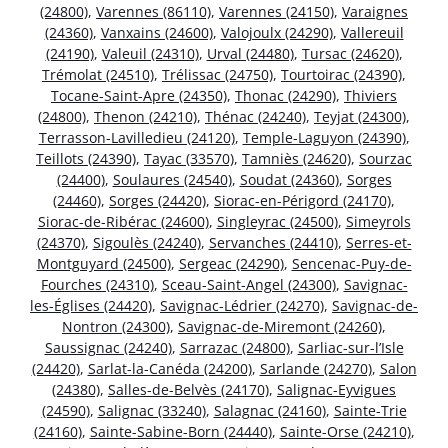
(24800)
,
Varennes (86110)
,
Varennes (24150)
,
Varaignes
(24360)
,
Vanxains (24600)
,
Valojoulx (24290)
,
Vallereuil
(24190)
,
Valeuil (24310)
,
Urval (24480)
,
Tursac (24620)
,
Trémolat (24510)
,
Trélissac (24750)
,
Tourtoirac (24390)
,
Tocane-Saint-Apre (24350)
,
Thonac (24290)
,
Thiviers
(24800)
,
Thenon (24210)
,
Thénac (24240)
,
Teyjat (24300)
,
Terrasson-Lavilledieu (24120)
,
Temple-Laguyon (24390)
,
Teillots (24390)
,
Tayac (33570)
,
Tamniès (24620)
,
Sourzac
(24400)
,
Soulaures (24540)
,
Soudat (24360)
,
Sorges
(24460)
,
Sorges (24420)
,
Siorac-en-Périgord (24170)
,
Siorac-de-Ribérac (24600)
,
Singleyrac (24500)
,
Simeyrols
(24370)
,
Sigoulès (24240)
,
Servanches (24410)
,
Serres-et-
Montguyard (24500)
,
Sergeac (24290)
,
Sencenac-Puy-de-
Fourches (24310)
,
Sceau-Saint-Angel (24300)
,
Savignac-
les-Églises (24420)
,
Savignac-Lédrier (24270)
,
Savignac-de-
Nontron (24300)
,
Savignac-de-Miremont (24260)
,
Saussignac (24240)
,
Sarrazac (24800)
,
Sarliac-sur-l’Isle
(24420)
,
Sarlat-la-Canéda (24200)
,
Sarlande (24270)
,
Salon
(24380)
,
Salles-de-Belvès (24170)
,
Salignac-Eyvigues
(24590)
,
Salignac (33240)
,
Salagnac (24160)
,
Sainte-Trie
(24160)
,
Sainte-Sabine-Born (24440)
,
Sainte-Orse (24210)
,