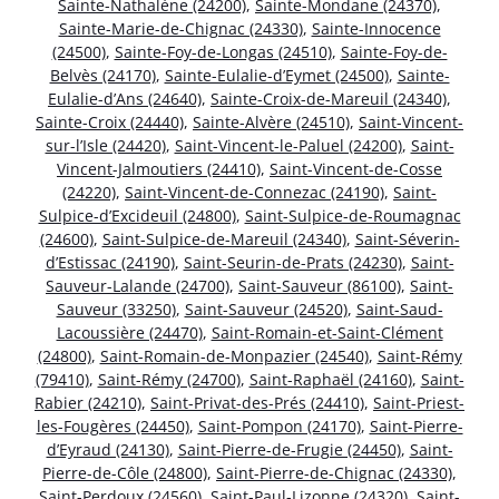
Sainte-Nathalène (24200)
,
Sainte-Mondane (24370)
,
Sainte-Marie-de-Chignac (24330)
,
Sainte-Innocence
(24500)
,
Sainte-Foy-de-Longas (24510)
,
Sainte-Foy-de-
Belvès (24170)
,
Sainte-Eulalie-d’Eymet (24500)
,
Sainte-
Eulalie-d’Ans (24640)
,
Sainte-Croix-de-Mareuil (24340)
,
Sainte-Croix (24440)
,
Sainte-Alvère (24510)
,
Saint-Vincent-
sur-l’Isle (24420)
,
Saint-Vincent-le-Paluel (24200)
,
Saint-
Vincent-Jalmoutiers (24410)
,
Saint-Vincent-de-Cosse
(24220)
,
Saint-Vincent-de-Connezac (24190)
,
Saint-
Sulpice-d’Excideuil (24800)
,
Saint-Sulpice-de-Roumagnac
(24600)
,
Saint-Sulpice-de-Mareuil (24340)
,
Saint-Séverin-
d’Estissac (24190)
,
Saint-Seurin-de-Prats (24230)
,
Saint-
Sauveur-Lalande (24700)
,
Saint-Sauveur (86100)
,
Saint-
Sauveur (33250)
,
Saint-Sauveur (24520)
,
Saint-Saud-
Lacoussière (24470)
,
Saint-Romain-et-Saint-Clément
(24800)
,
Saint-Romain-de-Monpazier (24540)
,
Saint-Rémy
(79410)
,
Saint-Rémy (24700)
,
Saint-Raphaël (24160)
,
Saint-
Rabier (24210)
,
Saint-Privat-des-Prés (24410)
,
Saint-Priest-
les-Fougères (24450)
,
Saint-Pompon (24170)
,
Saint-Pierre-
d’Eyraud (24130)
,
Saint-Pierre-de-Frugie (24450)
,
Saint-
Pierre-de-Côle (24800)
,
Saint-Pierre-de-Chignac (24330)
,
Saint-Perdoux (24560)
,
Saint-Paul-Lizonne (24320)
,
Saint-