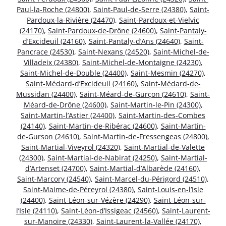
Paul-la-Roche (24800)
,
Saint-Paul-de-Serre (24380)
,
Saint-
Pardoux-la-Rivière (24470)
,
Saint-Pardoux-et-Vielvic
(24170)
,
Saint-Pardoux-de-Drône (24600)
,
Saint-Pantaly-
d’Excideuil (24160)
,
Saint-Pantaly-d’Ans (24640)
,
Saint-
Pancrace (24530)
,
Saint-Nexans (24520)
,
Saint-Michel-de-
Villadeix (24380)
,
Saint-Michel-de-Montaigne (24230)
,
Saint-Michel-de-Double (24400)
,
Saint-Mesmin (24270)
,
Saint-Médard-d’Excideuil (24160)
,
Saint-Médard-de-
Mussidan (24400)
,
Saint-Méard-de-Gurçon (24610)
,
Saint-
Méard-de-Drône (24600)
,
Saint-Martin-le-Pin (24300)
,
Saint-Martin-l’Astier (24400)
,
Saint-Martin-des-Combes
(24140)
,
Saint-Martin-de-Ribérac (24600)
,
Saint-Martin-
de-Gurson (24610)
,
Saint-Martin-de-Fressengeas (24800)
,
Saint-Martial-Viveyrol (24320)
,
Saint-Martial-de-Valette
(24300)
,
Saint-Martial-de-Nabirat (24250)
,
Saint-Martial-
d’Artenset (24700)
,
Saint-Martial-d’Albarède (24160)
,
Saint-Marcory (24540)
,
Saint-Marcel-du-Périgord (24510)
,
Saint-Maime-de-Péreyrol (24380)
,
Saint-Louis-en-l’Isle
(24400)
,
Saint-Léon-sur-Vézère (24290)
,
Saint-Léon-sur-
l’Isle (24110)
,
Saint-Léon-d’Issigeac (24560)
,
Saint-Laurent-
sur-Manoire (24330)
,
Saint-Laurent-la-Vallée (24170)
,