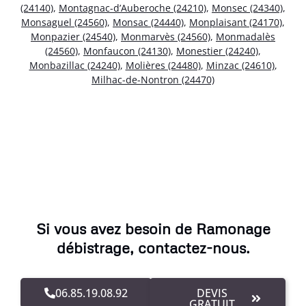
(24140)
,
Montagnac-d’Auberoche (24210)
,
Monsec (24340)
,
Monsaguel (24560)
,
Monsac (24440)
,
Monplaisant (24170)
,
Monpazier (24540)
,
Monmarvès (24560)
,
Monmadalès
(24560)
,
Monfaucon (24130)
,
Monestier (24240)
,
Monbazillac (24240)
,
Molières (24480)
,
Minzac (24610)
,
Milhac-de-Nontron (24470)
Si vous avez besoin de Ramonage
débistrage, contactez-nous.
06.85.19.08.92
DEVIS
GRATUIT