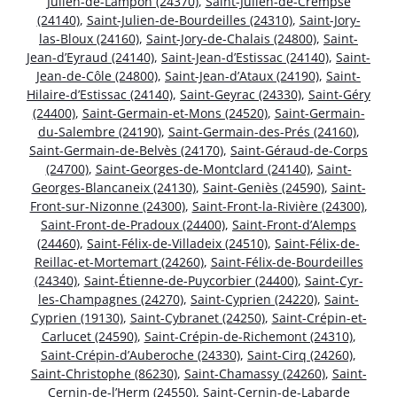
Julien-de-Lampon (24370)
,
Saint-Julien-de-Crempse
(24140)
,
Saint-Julien-de-Bourdeilles (24310)
,
Saint-Jory-
las-Bloux (24160)
,
Saint-Jory-de-Chalais (24800)
,
Saint-
Jean-d’Eyraud (24140)
,
Saint-Jean-d’Estissac (24140)
,
Saint-
Jean-de-Côle (24800)
,
Saint-Jean-d’Ataux (24190)
,
Saint-
Hilaire-d’Estissac (24140)
,
Saint-Geyrac (24330)
,
Saint-Géry
(24400)
,
Saint-Germain-et-Mons (24520)
,
Saint-Germain-
du-Salembre (24190)
,
Saint-Germain-des-Prés (24160)
,
Saint-Germain-de-Belvès (24170)
,
Saint-Géraud-de-Corps
(24700)
,
Saint-Georges-de-Montclard (24140)
,
Saint-
Georges-Blancaneix (24130)
,
Saint-Geniès (24590)
,
Saint-
Front-sur-Nizonne (24300)
,
Saint-Front-la-Rivière (24300)
,
Saint-Front-de-Pradoux (24400)
,
Saint-Front-d’Alemps
(24460)
,
Saint-Félix-de-Villadeix (24510)
,
Saint-Félix-de-
Reillac-et-Mortemart (24260)
,
Saint-Félix-de-Bourdeilles
(24340)
,
Saint-Étienne-de-Puycorbier (24400)
,
Saint-Cyr-
les-Champagnes (24270)
,
Saint-Cyprien (24220)
,
Saint-
Cyprien (19130)
,
Saint-Cybranet (24250)
,
Saint-Crépin-et-
Carlucet (24590)
,
Saint-Crépin-de-Richemont (24310)
,
Saint-Crépin-d’Auberoche (24330)
,
Saint-Cirq (24260)
,
Saint-Christophe (86230)
,
Saint-Chamassy (24260)
,
Saint-
Cernin-de-l’Herm (24550)
,
Saint-Cernin-de-Labarde