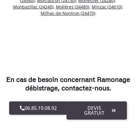
(24560)
,
Monfaucon (24130)
,
Monestier (24240)
,
Monbazillac (24240)
,
Molières (24480)
,
Minzac (24610)
,
Milhac-de-Nontron (24470)
En cas de besoin concernant Ramonage
débistrage, contactez-nous.
06.85.19.08.92
DEVIS
GRATUIT