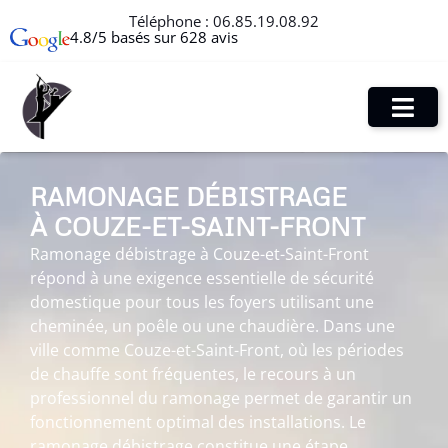
Téléphone :
06.85.19.08.92
4.8/5 basés sur 628 avis
RAMONAGE DÉBISTRAGE
À COUZE-ET-SAINT-FRONT
Ramonage débistrage à Couze-et-Saint-Front
répond à une exigence essentielle de sécurité
domestique pour tous les foyers utilisant une
cheminée, un poêle ou une chaudière. Dans une
ville comme Couze-et-Saint-Front, où les périodes
de chauffe sont fréquentes, le recours à un
professionnel du ramonage permet de garantir un
fonctionnement optimal des installations. Le
ramonage débistrage constitue une étape