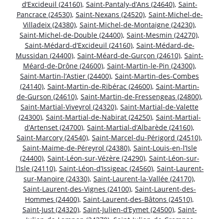
d’Excideuil (24160)
,
Saint-Pantaly-d’Ans (24640)
,
Saint-
Pancrace (24530)
,
Saint-Nexans (24520)
,
Saint-Michel-de-
Villadeix (24380)
,
Saint-Michel-de-Montaigne (24230)
,
Saint-Michel-de-Double (24400)
,
Saint-Mesmin (24270)
,
Saint-Médard-d’Excideuil (24160)
,
Saint-Médard-de-
Mussidan (24400)
,
Saint-Méard-de-Gurçon (24610)
,
Saint-
Méard-de-Drône (24600)
,
Saint-Martin-le-Pin (24300)
,
Saint-Martin-l’Astier (24400)
,
Saint-Martin-des-Combes
(24140)
,
Saint-Martin-de-Ribérac (24600)
,
Saint-Martin-
de-Gurson (24610)
,
Saint-Martin-de-Fressengeas (24800)
,
Saint-Martial-Viveyrol (24320)
,
Saint-Martial-de-Valette
(24300)
,
Saint-Martial-de-Nabirat (24250)
,
Saint-Martial-
d’Artenset (24700)
,
Saint-Martial-d’Albarède (24160)
,
Saint-Marcory (24540)
,
Saint-Marcel-du-Périgord (24510)
,
Saint-Maime-de-Péreyrol (24380)
,
Saint-Louis-en-l’Isle
(24400)
,
Saint-Léon-sur-Vézère (24290)
,
Saint-Léon-sur-
l’Isle (24110)
,
Saint-Léon-d’Issigeac (24560)
,
Saint-Laurent-
sur-Manoire (24330)
,
Saint-Laurent-la-Vallée (24170)
,
Saint-Laurent-des-Vignes (24100)
,
Saint-Laurent-des-
Hommes (24400)
,
Saint-Laurent-des-Bâtons (24510)
,
Saint-Just (24320)
,
Saint-Julien-d’Eymet (24500)
,
Saint-