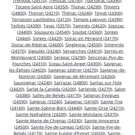
Trémolat (24510)
,
Trélissac (24750)
,
Tourtoirac (24390)
,
Tocane-Saint-Apre (24350)
,
Thonac (24290)
,
Thiviers
(24800)
,
Thenon (24210)
,
Thénac (24240)
,
Teyjat (24300)
,
Terrasson-Lavilledieu (24120)
,
Temple-Laguyon (24390)
,
Teillots (24390)
,
Tayac (33570)
,
Tamniès (24620)
,
Sourzac
(24400)
,
Soulaures (24540)
,
Soudat (24360)
,
Sorges
(24460)
,
Sorges (24420)
,
Siorac-en-Périgord (24170)
,
Siorac-de-Ribérac (24600)
,
Singleyrac (24500)
,
Simeyrols
(24370)
,
Sigoulès (24240)
,
Servanches (24410)
,
Serres-et-
Montguyard (24500)
,
Sergeac (24290)
,
Sencenac-Puy-de-
Fourches (24310)
,
Sceau-Saint-Angel (24300)
,
Savignac-
les-Églises (24420)
,
Savignac-Lédrier (24270)
,
Savignac-de-
Nontron (24300)
,
Savignac-de-Miremont (24260)
,
Saussignac (24240)
,
Sarrazac (24800)
,
Sarliac-sur-l’Isle
(24420)
,
Sarlat-la-Canéda (24200)
,
Sarlande (24270)
,
Salon
(24380)
,
Salles-de-Belvès (24170)
,
Salignac-Eyvigues
(24590)
,
Salignac (33240)
,
Salagnac (24160)
,
Sainte-Trie
(24160)
,
Sainte-Sabine-Born (24440)
,
Sainte-Orse (24210)
,
Sainte-Nathalène (24200)
,
Sainte-Mondane (24370)
,
Sainte-Marie-de-Chignac (24330)
,
Sainte-Innocence
(24500)
,
Sainte-Foy-de-Longas (24510)
,
Sainte-Foy-de-
Belvès (24170)
,
Sainte-Eulalie-d’Eymet (24500)
,
Sainte-