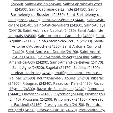
(24560)
,
Saint-Cassien (24540)
,
Saint-Capraise-d’Eymet
(24500)
,
Saint-Capraise-de-Lalinde (24150)
,
Saint-
Barthélemy-de-Bussière (24360)
,
Saint-Barthélemy-de-
Bellegarde (24700)
,
Saint-Avit-Sénieur (24440)
,
Saint-Avit-
Rivière (24540)
,
Saint-Avit-de-Vialard (24260)
,
Saint-Aulaye
(24410)
,
Saint-Aubin-de-Nabirat (24250)
,
Saint-Aubin-de-
Lanquais (24560)
,
Saint-Aubin-de-Cadelech (24500)
,
Saint-
Aquilin (24110)
,
Saint-Antoine-de-Breuilh (24230)
,
Saint-
Antoine-d’Auberoche (24330)
,
Saint-Antoine-Cumond
(24410)
,
Saint-André-de-Double (24190)
,
Saint-André-
d’Allas (24200)
,
Saint-Amand-de-Vergt (24380)
,
Saint-
Amand-de-Coly (24290)
,
Saint-Amand-de-Belvès (24170)
,
Saint-Agne (24520)
,
Sagelat (24170)
,
Sadillac (24500)
,
Rudeau-Ladosse (24340)
,
Rouffignac-Saint-Cernin-de-
Reilhac (24580)
,
Rouffignac-de-Sigoulès (24240)
,
Ribérac
(24600)
,
Ribagnac (24240)
,
Razac-sur-l’Isle (24430)
,
Razac-
d’Eymet (24500)
,
Razac-de-Saussignac (24240)
,
Rampieux
(24440)
,
Queyssac (24140)
,
Puyrenier (24340)
,
Puymangou
(24410)
,
Proissans (24200)
,
Prigonrieux (24130)
,
Preyssac-
d’Excideuil (24160)
,
Pressignac-Vicq (24150)
,
Prats-du-
Périgord (24550)
,
Prats-de-Carlux (24370)
,
Port-Sainte-Foy-