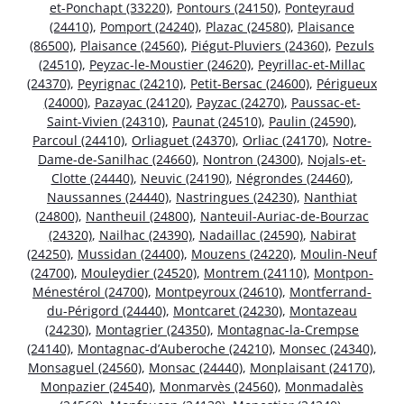
et-Ponchapt (33220)
,
Pontours (24150)
,
Ponteyraud
(24410)
,
Pomport (24240)
,
Plazac (24580)
,
Plaisance
(86500)
,
Plaisance (24560)
,
Piégut-Pluviers (24360)
,
Pezuls
(24510)
,
Peyzac-le-Moustier (24620)
,
Peyrillac-et-Millac
(24370)
,
Peyrignac (24210)
,
Petit-Bersac (24600)
,
Périgueux
(24000)
,
Pazayac (24120)
,
Payzac (24270)
,
Paussac-et-
Saint-Vivien (24310)
,
Paunat (24510)
,
Paulin (24590)
,
Parcoul (24410)
,
Orliaguet (24370)
,
Orliac (24170)
,
Notre-
Dame-de-Sanilhac (24660)
,
Nontron (24300)
,
Nojals-et-
Clotte (24440)
,
Neuvic (24190)
,
Négrondes (24460)
,
Naussannes (24440)
,
Nastringues (24230)
,
Nanthiat
(24800)
,
Nantheuil (24800)
,
Nanteuil-Auriac-de-Bourzac
(24320)
,
Nailhac (24390)
,
Nadaillac (24590)
,
Nabirat
(24250)
,
Mussidan (24400)
,
Mouzens (24220)
,
Moulin-Neuf
(24700)
,
Mouleydier (24520)
,
Montrem (24110)
,
Montpon-
Ménestérol (24700)
,
Montpeyroux (24610)
,
Montferrand-
du-Périgord (24440)
,
Montcaret (24230)
,
Montazeau
(24230)
,
Montagrier (24350)
,
Montagnac-la-Crempse
(24140)
,
Montagnac-d’Auberoche (24210)
,
Monsec (24340)
,
Monsaguel (24560)
,
Monsac (24440)
,
Monplaisant (24170)
,
Monpazier (24540)
,
Monmarvès (24560)
,
Monmadalès