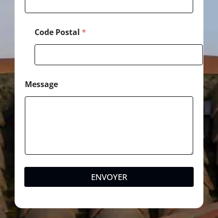
N
o
m
Code Postal
*
Message
ENVOYER