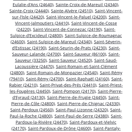
Eulalie-d’Ans (24640)
,
Sainte-Croix-de-Mareuil (24340)
,
Sainte-Croix (24440)
,
Sainte-Alvère (24510)
,
Saint-Vincent-
sur-l’Isle (24420)
,
Saint-Vincent-le-Paluel (24200)
,
Saint-
Vincent-Jalmoutiers (24410)
,
Saint-Vincent-de-Cosse
(24220)
,
Saint-Vincent-de-Connezac (24190)
,
Saint-
Sulpice-d’Excideuil (24800)
,
Saint-Sulpice-de-Roumagnac
(24600)
,
Saint-Sulpice-de-Mareuil (24340)
,
Saint-Séverin-
d’Estissac (24190)
,
Saint-Seurin-de-Prats (24230)
,
Saint-
Sauveur-Lalande (24700)
,
Saint-Sauveur (86100)
,
Saint-
Sauveur (33250)
,
Saint-Sauveur (24520)
,
Saint-Saud-
Lacoussière (24470)
,
Saint-Romain-et-Saint-Clément
(24800)
,
Saint-Romain-de-Monpazier (24540)
,
Saint-Rémy
(79410)
,
Saint-Rémy (24700)
,
Saint-Raphaël (24160)
,
Saint-
Rabier (24210)
,
Saint-Privat-des-Prés (24410)
,
Saint-Priest-
les-Fougères (24450)
,
Saint-Pompon (24170)
,
Saint-Pierre-
d’Eyraud (24130)
,
Saint-Pierre-de-Frugie (24450)
,
Saint-
Pierre-de-Côle (24800)
,
Saint-Pierre-de-Chignac (24330)
,
Saint-Perdoux (24560)
,
Saint-Paul-Lizonne (24320)
,
Saint-
Paul-la-Roche (24800)
,
Saint-Paul-de-Serre (24380)
,
Saint-
Pardoux-la-Rivière (24470)
,
Saint-Pardoux-et-Vielvic
(24170)
,
Saint-Pardoux-de-Drône (24600)
,
Saint-Pantaly-