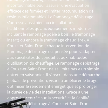
incontournable pour assurer une évacuation
efficace des fumées et limiter l’accumulation de
résidus inflammables. Le Ramonage débistrage
s’adresse aussi bien aux installations
traditionnelles qu’aux équipements modernes,
incluant le ramonage poêle à bois, le {ramonage
insert} ou encore le {ramonage chaudière}. A
Couze-et-Saint-Front, chaque intervention de
Ramonage débistrage est pensée pour s’adapter
aux spécificités du conduit et aux habitudes
d’utilisation du chauffage. Le ramonage débistrage
à Couze-et-Saint-Front ne se limite pas à un simple
entretien saisonnier. Il s’inscrit dans une démarche
globale de prévention, visant à améliorer le tirage,
optimiser le rendement énergétique et prolonger
la durée de vie des installations. Grâce à une
approche centrée sur la sécurité et la fiabilité,
Ramonage débistrage à Couze-et-Saint-Front