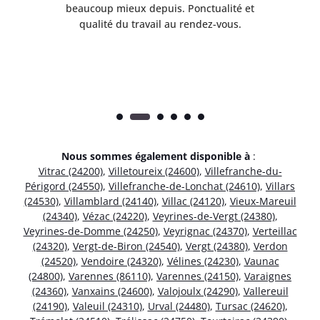
e
beaucoup mieux depuis. Ponctualité et
ap
.
qualité du travail au rendez-vous.
Nous sommes également disponible à
:
Vitrac (24200)
,
Villetoureix (24600)
,
Villefranche-du-
Périgord (24550)
,
Villefranche-de-Lonchat (24610)
,
Villars
(24530)
,
Villamblard (24140)
,
Villac (24120)
,
Vieux-Mareuil
(24340)
,
Vézac (24220)
,
Veyrines-de-Vergt (24380)
,
Veyrines-de-Domme (24250)
,
Veyrignac (24370)
,
Verteillac
(24320)
,
Vergt-de-Biron (24540)
,
Vergt (24380)
,
Verdon
(24520)
,
Vendoire (24320)
,
Vélines (24230)
,
Vaunac
(24800)
,
Varennes (86110)
,
Varennes (24150)
,
Varaignes
(24360)
,
Vanxains (24600)
,
Valojoulx (24290)
,
Vallereuil
(24190)
,
Valeuil (24310)
,
Urval (24480)
,
Tursac (24620)
,