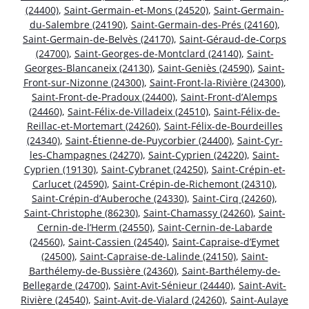
(24400)
,
Saint-Germain-et-Mons (24520)
,
Saint-Germain-
du-Salembre (24190)
,
Saint-Germain-des-Prés (24160)
,
Saint-Germain-de-Belvès (24170)
,
Saint-Géraud-de-Corps
(24700)
,
Saint-Georges-de-Montclard (24140)
,
Saint-
Georges-Blancaneix (24130)
,
Saint-Geniès (24590)
,
Saint-
Front-sur-Nizonne (24300)
,
Saint-Front-la-Rivière (24300)
,
Saint-Front-de-Pradoux (24400)
,
Saint-Front-d’Alemps
(24460)
,
Saint-Félix-de-Villadeix (24510)
,
Saint-Félix-de-
Reillac-et-Mortemart (24260)
,
Saint-Félix-de-Bourdeilles
(24340)
,
Saint-Étienne-de-Puycorbier (24400)
,
Saint-Cyr-
les-Champagnes (24270)
,
Saint-Cyprien (24220)
,
Saint-
Cyprien (19130)
,
Saint-Cybranet (24250)
,
Saint-Crépin-et-
Carlucet (24590)
,
Saint-Crépin-de-Richemont (24310)
,
Saint-Crépin-d’Auberoche (24330)
,
Saint-Cirq (24260)
,
Saint-Christophe (86230)
,
Saint-Chamassy (24260)
,
Saint-
Cernin-de-l’Herm (24550)
,
Saint-Cernin-de-Labarde
(24560)
,
Saint-Cassien (24540)
,
Saint-Capraise-d’Eymet
(24500)
,
Saint-Capraise-de-Lalinde (24150)
,
Saint-
Barthélemy-de-Bussière (24360)
,
Saint-Barthélemy-de-
Bellegarde (24700)
,
Saint-Avit-Sénieur (24440)
,
Saint-Avit-
Rivière (24540)
,
Saint-Avit-de-Vialard (24260)
,
Saint-Aulaye