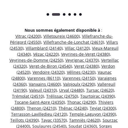
Nous sommes également disponible à
:
Vitrac (24200)
,
Villetoureix (24600)
,
Villefranche-du-
Périgord (24550)
,
Villefranche-de-Lonchat (24610)
,
Villars
(24530)
,
Villamblard (24140)
,
Villac (24120)
,
Vieux-Mareuil
(24340)
,
Vézac (24220)
,
Veyrines-de-Vergt (24380)
,
Veyrines-de-Domme (24250)
,
Veyrignac (24370)
,
Verteillac
(24320)
,
Vergt-de-Biron (24540)
,
Vergt (24380)
,
Verdon
(24520)
,
Vendoire (24320)
,
Vélines (24230)
,
Vaunac
(24800)
,
Varennes (86110)
,
Varennes (24150)
,
Varaignes
(24360)
,
Vanxains (24600)
,
Valojoulx (24290)
,
Vallereuil
(24190)
,
Valeuil (24310)
,
Urval (24480)
,
Tursac (24620)
,
Trémolat (24510)
,
Trélissac (24750)
,
Tourtoirac (24390)
,
Tocane-Saint-Apre (24350)
,
Thonac (24290)
,
Thiviers
(24800)
,
Thenon (24210)
,
Thénac (24240)
,
Teyjat (24300)
,
Terrasson-Lavilledieu (24120)
,
Temple-Laguyon (24390)
,
Teillots (24390)
,
Tayac (33570)
,
Tamniès (24620)
,
Sourzac
(24400)
,
Soulaures (24540)
,
Soudat (24360)
,
Sorges