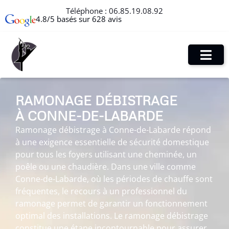
Téléphone :
06.85.19.08.92
4.8/5 basés sur 628 avis
RAMONAGE DÉBISTRAGE
À CONNE-DE-LABARDE
Ramonage débistrage à Conne-de-Labarde répond
à une exigence essentielle de sécurité domestique
pour tous les foyers utilisant une cheminée, un
poêle ou une chaudière. Dans une ville comme
Conne-de-Labarde, où les périodes de chauffe sont
fréquentes, le recours à un professionnel du
ramonage permet de garantir un fonctionnement
optimal des installations. Le ramonage débistrage
constitue une étape incontournable pour assurer