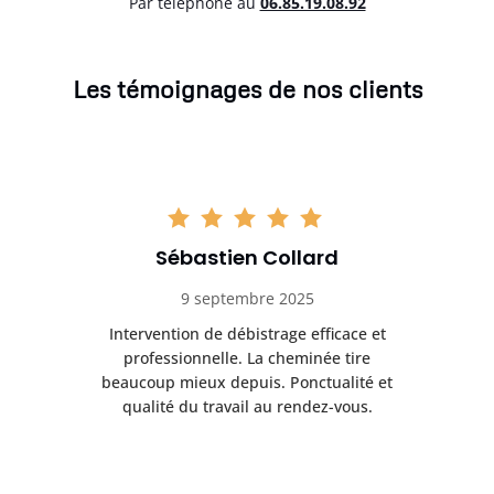
Par téléphone au
06.85.19.08.92
Les témoignages de nos clients
Sébastien Collard
9 septembre 2025
il
Intervention de débistrage efficace et
Ra
professionnelle. La cheminée tire
ri
e
beaucoup mieux depuis. Ponctualité et
ap
.
qualité du travail au rendez-vous.