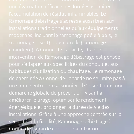
une évacuation efficace des fumées et limiter
l’accumulation de résidus inflammables. Le
Ramonage débistrage s’adresse aussi bien aux
installations traditionnelles qu’aux équipements
modernes, incluant le ramonage poêle à bois, le
{ramonage insert} ou encore le {ramonage
chaudière}. A Conne-de-Labarde, chaque
intervention de Ramonage débistrage est pensée
pour s’adapter aux spécificités du conduit et aux
habitudes d’utilisation du chauffage. Le ramonage
de cheminée à Conne-de-Labarde ne se limite pas à
un simple entretien saisonnier. Il s’inscrit dans une
démarche globale de prévention, visant à
améliorer le tirage, optimiser le rendement
énergétique et prolonger la durée de vie des
installations. Grâce à une approche centrée sur la
sécurité et la fiabilité, Ramonage débistrage à
Conne-de-Labarde contribue à offrir un