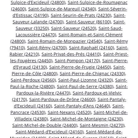
Sulpice-d’Excideuil (24800)
,
Saint-Sulpice-de-Roumagnac
(24600)
,
Saint-Sulpice-de-Mareuil (24340)
,
Saint-Séverin-
d’Estissac (24190)
,
Saint-Seurin-de-Prats (24230)
,
Saint-
Sauveur-Lalande (24700)
,
Saint-Sauveur (86100)
,
Saint-
Sauveur (33250)
,
Saint-Sauveur (24520)
,
Saint-Saud-
Lacoussière (24470)
,
Saint-Romain-et-Saint-Clément
(24800)
,
Saint-Romain-de-Monpazier (24540)
,
Saint-Rémy
(79410)
,
Saint-Rémy (24700)
,
Saint-Raphaël (24160)
,
Saint-
Rabier (24210)
,
Saint-Privat-des-Prés (24410)
,
Saint-Priest-
les-Fougères (24450)
,
Saint-Pompon (24170)
,
Saint-Pierre-
d’Eyraud (24130)
,
Saint-Pierre-de-Frugie (24450)
,
Saint-
Pierre-de-Côle (24800)
,
Saint-Pierre-de-Chignac (24330)
,
Saint-Perdoux (24560)
,
Saint-Paul-Lizonne (24320)
,
Saint-
Paul-la-Roche (24800)
,
Saint-Paul-de-Serre (24380)
,
Saint-
Pardoux-la-Rivière (24470)
,
Saint-Pardoux-et-Vielvic
(24170)
,
Saint-Pardoux-de-Drône (24600)
,
Saint-Pantaly-
d’Excideuil (24160)
,
Saint-Pantaly-d’Ans (24640)
,
Saint-
Pancrace (24530)
,
Saint-Nexans (24520)
,
Saint-Michel-de-
Villadeix (24380)
,
Saint-Michel-de-Montaigne (24230)
,
Saint-Michel-de-Double (24400)
,
Saint-Mesmin (24270)
,
Saint-Médard-d’Excideuil (24160)
,
Saint-Médard-de-