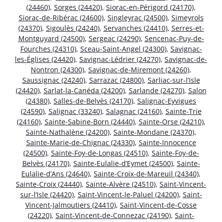
(24460)
,
Sorges (24420)
,
Siorac-en-Périgord (24170)
,
Siorac-de-Ribérac (24600)
,
Singleyrac (24500)
,
Simeyrols
(24370)
,
Sigoulès (24240)
,
Servanches (24410)
,
Serres-et-
Montguyard (24500)
,
Sergeac (24290)
,
Sencenac-Puy-de-
Fourches (24310)
,
Sceau-Saint-Angel (24300)
,
Savignac-
les-Églises (24420)
,
Savignac-Lédrier (24270)
,
Savignac-de-
Nontron (24300)
,
Savignac-de-Miremont (24260)
,
Saussignac (24240)
,
Sarrazac (24800)
,
Sarliac-sur-l’Isle
(24420)
,
Sarlat-la-Canéda (24200)
,
Sarlande (24270)
,
Salon
(24380)
,
Salles-de-Belvès (24170)
,
Salignac-Eyvigues
(24590)
,
Salignac (33240)
,
Salagnac (24160)
,
Sainte-Trie
(24160)
,
Sainte-Sabine-Born (24440)
,
Sainte-Orse (24210)
,
Sainte-Nathalène (24200)
,
Sainte-Mondane (24370)
,
Sainte-Marie-de-Chignac (24330)
,
Sainte-Innocence
(24500)
,
Sainte-Foy-de-Longas (24510)
,
Sainte-Foy-de-
Belvès (24170)
,
Sainte-Eulalie-d’Eymet (24500)
,
Sainte-
Eulalie-d’Ans (24640)
,
Sainte-Croix-de-Mareuil (24340)
,
Sainte-Croix (24440)
,
Sainte-Alvère (24510)
,
Saint-Vincent-
sur-l’Isle (24420)
,
Saint-Vincent-le-Paluel (24200)
,
Saint-
Vincent-Jalmoutiers (24410)
,
Saint-Vincent-de-Cosse
(24220)
,
Saint-Vincent-de-Connezac (24190)
,
Saint-