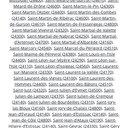
Mussidan (24400)
,
Saint-Méard-de-Gurçon (24610)
,
Saint-
Méard-de-Drône (24600)
,
Saint-Martin-le-Pin (24300)
,
Saint-Martin-l’Astier (24400)
,
Saint-Martin-des-Combes
(24140)
,
Saint-Martin-de-Ribérac (24600)
,
Saint-Martin-
de-Gurson (24610)
,
Saint-Martin-de-Fressengeas (24800)
,
Saint-Martial-Viveyrol (24320)
,
Saint-Martial-de-Valette
(24300)
,
Saint-Martial-de-Nabirat (24250)
,
Saint-Martial-
d’Artenset (24700)
,
Saint-Martial-d’Albarède (24160)
,
Saint-Marcory (24540)
,
Saint-Marcel-du-Périgord (24510)
,
Saint-Maime-de-Péreyrol (24380)
,
Saint-Louis-en-l’Isle
(24400)
,
Saint-Léon-sur-Vézère (24290)
,
Saint-Léon-sur-
l’Isle (24110)
,
Saint-Léon-d’Issigeac (24560)
,
Saint-Laurent-
sur-Manoire (24330)
,
Saint-Laurent-la-Vallée (24170)
,
Saint-Laurent-des-Vignes (24100)
,
Saint-Laurent-des-
Hommes (24400)
,
Saint-Laurent-des-Bâtons (24510)
,
Saint-Just (24320)
,
Saint-Julien-d’Eymet (24500)
,
Saint-
Julien-de-Lampon (24370)
,
Saint-Julien-de-Crempse
(24140)
,
Saint-Julien-de-Bourdeilles (24310)
,
Saint-Jory-
las-Bloux (24160)
,
Saint-Jory-de-Chalais (24800)
,
Saint-
Jean-d’Eyraud (24140)
,
Saint-Jean-d’Estissac (24140)
,
Saint-
Jean-de-Côle (24800)
,
Saint-Jean-d’Ataux (24190)
,
Saint-
Hilaire-d’Estissac (24140)
,
Saint-Geyrac (24330)
,
Saint-Géry