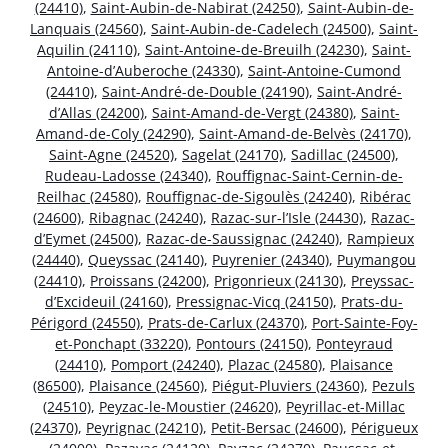
(24410)
,
Saint-Aubin-de-Nabirat (24250)
,
Saint-Aubin-de-
Lanquais (24560)
,
Saint-Aubin-de-Cadelech (24500)
,
Saint-
Aquilin (24110)
,
Saint-Antoine-de-Breuilh (24230)
,
Saint-
Antoine-d’Auberoche (24330)
,
Saint-Antoine-Cumond
(24410)
,
Saint-André-de-Double (24190)
,
Saint-André-
d’Allas (24200)
,
Saint-Amand-de-Vergt (24380)
,
Saint-
Amand-de-Coly (24290)
,
Saint-Amand-de-Belvès (24170)
,
Saint-Agne (24520)
,
Sagelat (24170)
,
Sadillac (24500)
,
Rudeau-Ladosse (24340)
,
Rouffignac-Saint-Cernin-de-
Reilhac (24580)
,
Rouffignac-de-Sigoulès (24240)
,
Ribérac
(24600)
,
Ribagnac (24240)
,
Razac-sur-l’Isle (24430)
,
Razac-
d’Eymet (24500)
,
Razac-de-Saussignac (24240)
,
Rampieux
(24440)
,
Queyssac (24140)
,
Puyrenier (24340)
,
Puymangou
(24410)
,
Proissans (24200)
,
Prigonrieux (24130)
,
Preyssac-
d’Excideuil (24160)
,
Pressignac-Vicq (24150)
,
Prats-du-
Périgord (24550)
,
Prats-de-Carlux (24370)
,
Port-Sainte-Foy-
et-Ponchapt (33220)
,
Pontours (24150)
,
Ponteyraud
(24410)
,
Pomport (24240)
,
Plazac (24580)
,
Plaisance
(86500)
,
Plaisance (24560)
,
Piégut-Pluviers (24360)
,
Pezuls
(24510)
,
Peyzac-le-Moustier (24620)
,
Peyrillac-et-Millac
(24370)
,
Peyrignac (24210)
,
Petit-Bersac (24600)
,
Périgueux