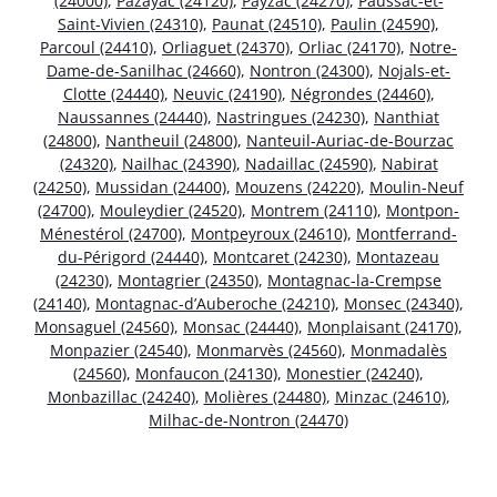
(24000)
,
Pazayac (24120)
,
Payzac (24270)
,
Paussac-et-
Saint-Vivien (24310)
,
Paunat (24510)
,
Paulin (24590)
,
Parcoul (24410)
,
Orliaguet (24370)
,
Orliac (24170)
,
Notre-
Dame-de-Sanilhac (24660)
,
Nontron (24300)
,
Nojals-et-
Clotte (24440)
,
Neuvic (24190)
,
Négrondes (24460)
,
Naussannes (24440)
,
Nastringues (24230)
,
Nanthiat
(24800)
,
Nantheuil (24800)
,
Nanteuil-Auriac-de-Bourzac
(24320)
,
Nailhac (24390)
,
Nadaillac (24590)
,
Nabirat
(24250)
,
Mussidan (24400)
,
Mouzens (24220)
,
Moulin-Neuf
(24700)
,
Mouleydier (24520)
,
Montrem (24110)
,
Montpon-
Ménestérol (24700)
,
Montpeyroux (24610)
,
Montferrand-
du-Périgord (24440)
,
Montcaret (24230)
,
Montazeau
(24230)
,
Montagrier (24350)
,
Montagnac-la-Crempse
(24140)
,
Montagnac-d’Auberoche (24210)
,
Monsec (24340)
,
Monsaguel (24560)
,
Monsac (24440)
,
Monplaisant (24170)
,
Monpazier (24540)
,
Monmarvès (24560)
,
Monmadalès
(24560)
,
Monfaucon (24130)
,
Monestier (24240)
,
Monbazillac (24240)
,
Molières (24480)
,
Minzac (24610)
,
Milhac-de-Nontron (24470)