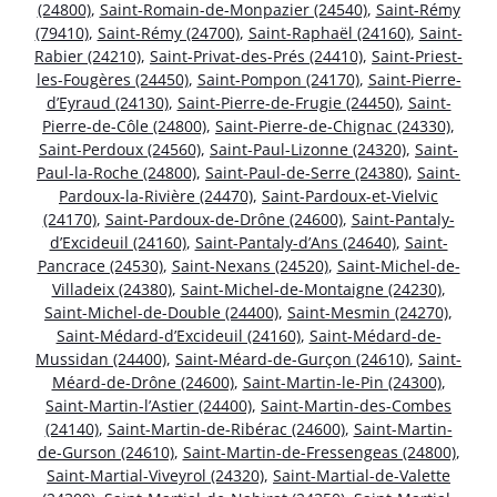
(24800)
,
Saint-Romain-de-Monpazier (24540)
,
Saint-Rémy
(79410)
,
Saint-Rémy (24700)
,
Saint-Raphaël (24160)
,
Saint-
Rabier (24210)
,
Saint-Privat-des-Prés (24410)
,
Saint-Priest-
les-Fougères (24450)
,
Saint-Pompon (24170)
,
Saint-Pierre-
d’Eyraud (24130)
,
Saint-Pierre-de-Frugie (24450)
,
Saint-
Pierre-de-Côle (24800)
,
Saint-Pierre-de-Chignac (24330)
,
Saint-Perdoux (24560)
,
Saint-Paul-Lizonne (24320)
,
Saint-
Paul-la-Roche (24800)
,
Saint-Paul-de-Serre (24380)
,
Saint-
Pardoux-la-Rivière (24470)
,
Saint-Pardoux-et-Vielvic
(24170)
,
Saint-Pardoux-de-Drône (24600)
,
Saint-Pantaly-
d’Excideuil (24160)
,
Saint-Pantaly-d’Ans (24640)
,
Saint-
Pancrace (24530)
,
Saint-Nexans (24520)
,
Saint-Michel-de-
Villadeix (24380)
,
Saint-Michel-de-Montaigne (24230)
,
Saint-Michel-de-Double (24400)
,
Saint-Mesmin (24270)
,
Saint-Médard-d’Excideuil (24160)
,
Saint-Médard-de-
Mussidan (24400)
,
Saint-Méard-de-Gurçon (24610)
,
Saint-
Méard-de-Drône (24600)
,
Saint-Martin-le-Pin (24300)
,
Saint-Martin-l’Astier (24400)
,
Saint-Martin-des-Combes
(24140)
,
Saint-Martin-de-Ribérac (24600)
,
Saint-Martin-
de-Gurson (24610)
,
Saint-Martin-de-Fressengeas (24800)
,
Saint-Martial-Viveyrol (24320)
,
Saint-Martial-de-Valette