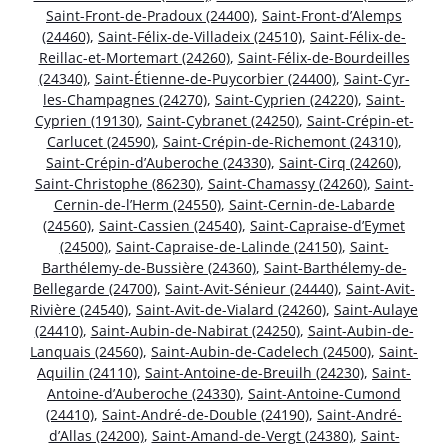
Saint-Front-de-Pradoux (24400)
,
Saint-Front-d’Alemps
(24460)
,
Saint-Félix-de-Villadeix (24510)
,
Saint-Félix-de-
Reillac-et-Mortemart (24260)
,
Saint-Félix-de-Bourdeilles
(24340)
,
Saint-Étienne-de-Puycorbier (24400)
,
Saint-Cyr-
les-Champagnes (24270)
,
Saint-Cyprien (24220)
,
Saint-
Cyprien (19130)
,
Saint-Cybranet (24250)
,
Saint-Crépin-et-
Carlucet (24590)
,
Saint-Crépin-de-Richemont (24310)
,
Saint-Crépin-d’Auberoche (24330)
,
Saint-Cirq (24260)
,
Saint-Christophe (86230)
,
Saint-Chamassy (24260)
,
Saint-
Cernin-de-l’Herm (24550)
,
Saint-Cernin-de-Labarde
(24560)
,
Saint-Cassien (24540)
,
Saint-Capraise-d’Eymet
(24500)
,
Saint-Capraise-de-Lalinde (24150)
,
Saint-
Barthélemy-de-Bussière (24360)
,
Saint-Barthélemy-de-
Bellegarde (24700)
,
Saint-Avit-Sénieur (24440)
,
Saint-Avit-
Rivière (24540)
,
Saint-Avit-de-Vialard (24260)
,
Saint-Aulaye
(24410)
,
Saint-Aubin-de-Nabirat (24250)
,
Saint-Aubin-de-
Lanquais (24560)
,
Saint-Aubin-de-Cadelech (24500)
,
Saint-
Aquilin (24110)
,
Saint-Antoine-de-Breuilh (24230)
,
Saint-
Antoine-d’Auberoche (24330)
,
Saint-Antoine-Cumond
(24410)
,
Saint-André-de-Double (24190)
,
Saint-André-
d’Allas (24200)
,
Saint-Amand-de-Vergt (24380)
,
Saint-