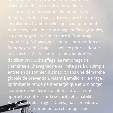
évacuation efficace des fumées et limiter
l’accumulation de résidus inflammables. Le
Ramonage débistrage s’adresse aussi bien aux
installations traditionnelles qu’aux équipements
modernes, incluant le ramonage poêle à granulés,
le {ramonage insert} ou encore le {ramonage
chaudière}. A Chavagnac, chaque intervention de
Ramonage débistrage est pensée pour s’adapter
aux spécificités du conduit et aux habitudes
d’utilisation du chauffage. Le ramonage de
cheminée à Chavagnac ne se limite pas à un simple
entretien saisonnier. Il s’inscrit dans une démarche
globale de prévention, visant à améliorer le tirage,
optimiser le rendement énergétique et prolonger
la durée de vie des installations. Grâce à une
approche centrée sur la sécurité et la fiabilité,
Ramonage débistrage à Chavagnac contribue à
offrir un environnement de chauffage sain,