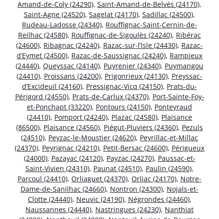
Amand-de-Coly (24290)
,
Saint-Amand-de-Belvès (24170)
,
Saint-Agne (24520)
,
Sagelat (24170)
,
Sadillac (24500)
,
Rudeau-Ladosse (24340)
,
Rouffignac-Saint-Cernin-de-
Reilhac (24580)
,
Rouffignac-de-Sigoulès (24240)
,
Ribérac
(24600)
,
Ribagnac (24240)
,
Razac-sur-l’Isle (24430)
,
Razac-
d’Eymet (24500)
,
Razac-de-Saussignac (24240)
,
Rampieux
(24440)
,
Queyssac (24140)
,
Puyrenier (24340)
,
Puymangou
(24410)
,
Proissans (24200)
,
Prigonrieux (24130)
,
Preyssac-
d’Excideuil (24160)
,
Pressignac-Vicq (24150)
,
Prats-du-
Périgord (24550)
,
Prats-de-Carlux (24370)
,
Port-Sainte-Foy-
et-Ponchapt (33220)
,
Pontours (24150)
,
Ponteyraud
(24410)
,
Pomport (24240)
,
Plazac (24580)
,
Plaisance
(86500)
,
Plaisance (24560)
,
Piégut-Pluviers (24360)
,
Pezuls
(24510)
,
Peyzac-le-Moustier (24620)
,
Peyrillac-et-Millac
(24370)
,
Peyrignac (24210)
,
Petit-Bersac (24600)
,
Périgueux
(24000)
,
Pazayac (24120)
,
Payzac (24270)
,
Paussac-et-
Saint-Vivien (24310)
,
Paunat (24510)
,
Paulin (24590)
,
Parcoul (24410)
,
Orliaguet (24370)
,
Orliac (24170)
,
Notre-
Dame-de-Sanilhac (24660)
,
Nontron (24300)
,
Nojals-et-
Clotte (24440)
,
Neuvic (24190)
,
Négrondes (24460)
,
Naussannes (24440)
,
Nastringues (24230)
,
Nanthiat