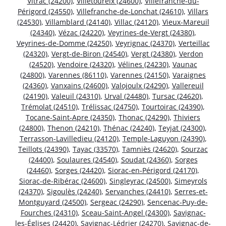
Vitrac (24200)
,
Villetoureix (24600)
,
Villefranche-du-
Périgord (24550)
,
Villefranche-de-Lonchat (24610)
,
Villars
(24530)
,
Villamblard (24140)
,
Villac (24120)
,
Vieux-Mareuil
(24340)
,
Vézac (24220)
,
Veyrines-de-Vergt (24380)
,
Veyrines-de-Domme (24250)
,
Veyrignac (24370)
,
Verteillac
(24320)
,
Vergt-de-Biron (24540)
,
Vergt (24380)
,
Verdon
(24520)
,
Vendoire (24320)
,
Vélines (24230)
,
Vaunac
(24800)
,
Varennes (86110)
,
Varennes (24150)
,
Varaignes
(24360)
,
Vanxains (24600)
,
Valojoulx (24290)
,
Vallereuil
(24190)
,
Valeuil (24310)
,
Urval (24480)
,
Tursac (24620)
,
Trémolat (24510)
,
Trélissac (24750)
,
Tourtoirac (24390)
,
Tocane-Saint-Apre (24350)
,
Thonac (24290)
,
Thiviers
(24800)
,
Thenon (24210)
,
Thénac (24240)
,
Teyjat (24300)
,
Terrasson-Lavilledieu (24120)
,
Temple-Laguyon (24390)
,
Teillots (24390)
,
Tayac (33570)
,
Tamniès (24620)
,
Sourzac
(24400)
,
Soulaures (24540)
,
Soudat (24360)
,
Sorges
(24460)
,
Sorges (24420)
,
Siorac-en-Périgord (24170)
,
Siorac-de-Ribérac (24600)
,
Singleyrac (24500)
,
Simeyrols
(24370)
,
Sigoulès (24240)
,
Servanches (24410)
,
Serres-et-
Montguyard (24500)
,
Sergeac (24290)
,
Sencenac-Puy-de-
Fourches (24310)
,
Sceau-Saint-Angel (24300)
,
Savignac-
les-Églises (24420)
,
Savignac-Lédrier (24270)
,
Savignac-de-