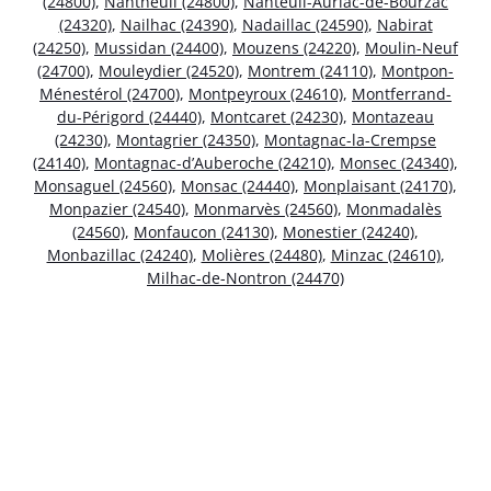
(24800)
,
Nantheuil (24800)
,
Nanteuil-Auriac-de-Bourzac
(24320)
,
Nailhac (24390)
,
Nadaillac (24590)
,
Nabirat
(24250)
,
Mussidan (24400)
,
Mouzens (24220)
,
Moulin-Neuf
(24700)
,
Mouleydier (24520)
,
Montrem (24110)
,
Montpon-
Ménestérol (24700)
,
Montpeyroux (24610)
,
Montferrand-
du-Périgord (24440)
,
Montcaret (24230)
,
Montazeau
(24230)
,
Montagrier (24350)
,
Montagnac-la-Crempse
(24140)
,
Montagnac-d’Auberoche (24210)
,
Monsec (24340)
,
Monsaguel (24560)
,
Monsac (24440)
,
Monplaisant (24170)
,
Monpazier (24540)
,
Monmarvès (24560)
,
Monmadalès
(24560)
,
Monfaucon (24130)
,
Monestier (24240)
,
Monbazillac (24240)
,
Molières (24480)
,
Minzac (24610)
,
Milhac-de-Nontron (24470)