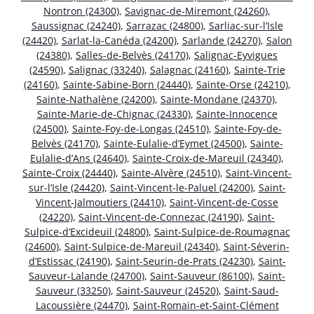
Nontron (24300)
,
Savignac-de-Miremont (24260)
,
Saussignac (24240)
,
Sarrazac (24800)
,
Sarliac-sur-l’Isle
(24420)
,
Sarlat-la-Canéda (24200)
,
Sarlande (24270)
,
Salon
(24380)
,
Salles-de-Belvès (24170)
,
Salignac-Eyvigues
(24590)
,
Salignac (33240)
,
Salagnac (24160)
,
Sainte-Trie
(24160)
,
Sainte-Sabine-Born (24440)
,
Sainte-Orse (24210)
,
Sainte-Nathalène (24200)
,
Sainte-Mondane (24370)
,
Sainte-Marie-de-Chignac (24330)
,
Sainte-Innocence
(24500)
,
Sainte-Foy-de-Longas (24510)
,
Sainte-Foy-de-
Belvès (24170)
,
Sainte-Eulalie-d’Eymet (24500)
,
Sainte-
Eulalie-d’Ans (24640)
,
Sainte-Croix-de-Mareuil (24340)
,
Sainte-Croix (24440)
,
Sainte-Alvère (24510)
,
Saint-Vincent-
sur-l’Isle (24420)
,
Saint-Vincent-le-Paluel (24200)
,
Saint-
Vincent-Jalmoutiers (24410)
,
Saint-Vincent-de-Cosse
(24220)
,
Saint-Vincent-de-Connezac (24190)
,
Saint-
Sulpice-d’Excideuil (24800)
,
Saint-Sulpice-de-Roumagnac
(24600)
,
Saint-Sulpice-de-Mareuil (24340)
,
Saint-Séverin-
d’Estissac (24190)
,
Saint-Seurin-de-Prats (24230)
,
Saint-
Sauveur-Lalande (24700)
,
Saint-Sauveur (86100)
,
Saint-
Sauveur (33250)
,
Saint-Sauveur (24520)
,
Saint-Saud-
Lacoussière (24470)
,
Saint-Romain-et-Saint-Clément