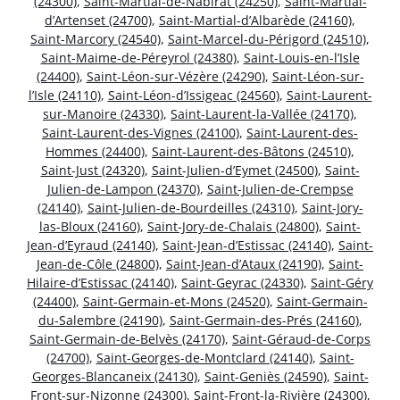
(24300)
,
Saint-Martial-de-Nabirat (24250)
,
Saint-Martial-
d’Artenset (24700)
,
Saint-Martial-d’Albarède (24160)
,
Saint-Marcory (24540)
,
Saint-Marcel-du-Périgord (24510)
,
Saint-Maime-de-Péreyrol (24380)
,
Saint-Louis-en-l’Isle
(24400)
,
Saint-Léon-sur-Vézère (24290)
,
Saint-Léon-sur-
l’Isle (24110)
,
Saint-Léon-d’Issigeac (24560)
,
Saint-Laurent-
sur-Manoire (24330)
,
Saint-Laurent-la-Vallée (24170)
,
Saint-Laurent-des-Vignes (24100)
,
Saint-Laurent-des-
Hommes (24400)
,
Saint-Laurent-des-Bâtons (24510)
,
Saint-Just (24320)
,
Saint-Julien-d’Eymet (24500)
,
Saint-
Julien-de-Lampon (24370)
,
Saint-Julien-de-Crempse
(24140)
,
Saint-Julien-de-Bourdeilles (24310)
,
Saint-Jory-
las-Bloux (24160)
,
Saint-Jory-de-Chalais (24800)
,
Saint-
Jean-d’Eyraud (24140)
,
Saint-Jean-d’Estissac (24140)
,
Saint-
Jean-de-Côle (24800)
,
Saint-Jean-d’Ataux (24190)
,
Saint-
Hilaire-d’Estissac (24140)
,
Saint-Geyrac (24330)
,
Saint-Géry
(24400)
,
Saint-Germain-et-Mons (24520)
,
Saint-Germain-
du-Salembre (24190)
,
Saint-Germain-des-Prés (24160)
,
Saint-Germain-de-Belvès (24170)
,
Saint-Géraud-de-Corps
(24700)
,
Saint-Georges-de-Montclard (24140)
,
Saint-
Georges-Blancaneix (24130)
,
Saint-Geniès (24590)
,
Saint-
Front-sur-Nizonne (24300)
,
Saint-Front-la-Rivière (24300)
,