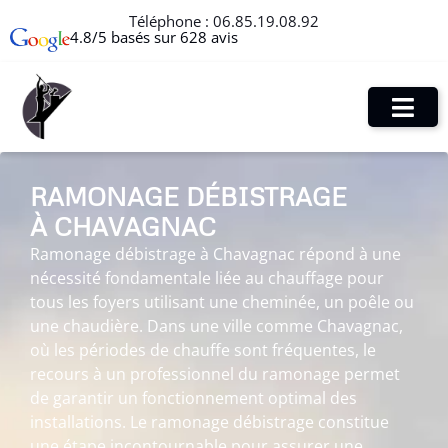
Téléphone :
06.85.19.08.92
4.8/5 basés sur 628 avis
RAMONAGE DÉBISTRAGE
À CHAVAGNAC
Ramonage débistrage à Chavagnac répond à une
nécessité fondamentale liée au chauffage pour
tous les foyers utilisant une cheminée, un poêle ou
une chaudière. Dans une ville comme Chavagnac,
où les périodes de chauffe sont fréquentes, le
recours à un professionnel du ramonage permet
de garantir un fonctionnement optimal des
installations. Le ramonage débistrage constitue
une étape incontournable pour assurer une