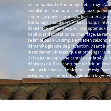
inflammables. Le Ramonage débistrage s’adr
installations traditionnelles qu’aux équipem
ramonage poêle à granulés, le {ramonage ins
{ramonage chaudière}. A Bars, chaque inte
débistrage est pensée pour s’adapter aux spé
habitudes d’utilisation du chauffage. Le ra
se limite pas à un simple entretien saisonnier
démarche globale de prévention, visant à amé
le rendement énergétique et prolonger la dur
Grâce à une approche centrée sur la sécurité
débistrage à Bars contribue à offrir un en
sain, performant et conforme aux exigences 
préservant le confort thermique du logemen