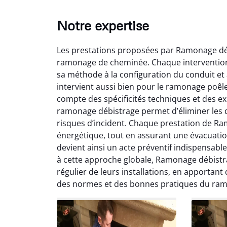
Notre expertise
Les prestations proposées par Ramonage déb
ramonage de cheminée. Chaque intervention 
sa méthode à la configuration du conduit et 
intervient aussi bien pour le ramonage poêl
compte des spécificités techniques et des ex
ramonage débistrage permet d’éliminer les d
Lo
risques d’incident. Chaque prestation de R
énergétique, tout en assurant une évacuati
2
devient ainsi un acte préventif indispensab
Trè
à cette approche globale, Ramonage débistra
débist
régulier de leurs installations, en apportant
Chemi
des normes et des bonnes pratiques du ra
nettoyé
nette
re