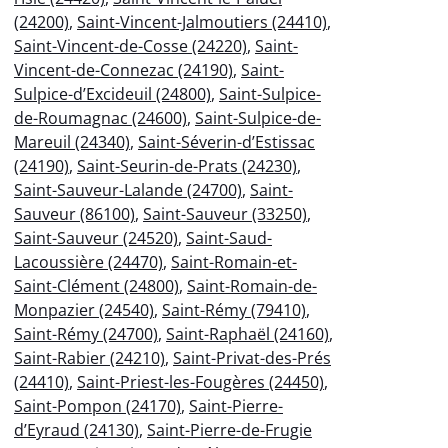
(24200)
,
Saint-Vincent-Jalmoutiers (24410)
,
Saint-Vincent-de-Cosse (24220)
,
Saint-
Vincent-de-Connezac (24190)
,
Saint-
Sulpice-d’Excideuil (24800)
,
Saint-Sulpice-
de-Roumagnac (24600)
,
Saint-Sulpice-de-
Mareuil (24340)
,
Saint-Séverin-d’Estissac
(24190)
,
Saint-Seurin-de-Prats (24230)
,
Saint-Sauveur-Lalande (24700)
,
Saint-
Sauveur (86100)
,
Saint-Sauveur (33250)
,
Saint-Sauveur (24520)
,
Saint-Saud-
Lacoussière (24470)
,
Saint-Romain-et-
Saint-Clément (24800)
,
Saint-Romain-de-
Monpazier (24540)
,
Saint-Rémy (79410)
,
Saint-Rémy (24700)
,
Saint-Raphaël (24160)
,
Saint-Rabier (24210)
,
Saint-Privat-des-Prés
(24410)
,
Saint-Priest-les-Fougères (24450)
,
Saint-Pompon (24170)
,
Saint-Pierre-
d’Eyraud (24130)
,
Saint-Pierre-de-Frugie