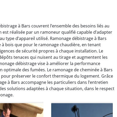
istrage à Bars couvrent l’ensemble des besoins liés au
est réalisée par un ramoneur qualifié capable d’adapter
au type d’appareil utilisé. Ramonage débistrage à Bars
e à bois que pour le ramonage chaudière, en tenant
igences de sécurité propres à chaque installation. Le
épôts tenaces qui nuisent au tirage et augmentent les
ïc Marchand
Claire Vautrin
amonage débistrage vise à améliorer la performance
on optimale des fumées. Le ramonage de cheminée à Bars
4 janvier 2026
21 juin 2025
le pour préserver le confort thermique du logement. Grâce
s bon travail de
Ramonage très bien réalisé,
ge à Bars accompagne les particuliers dans l’entretien
rage et ramonage.
travail propre et soigné.
 des solutions adaptées à chaque situation, dans le respect
née parfaitement
Toutes les explications ont
monage.
e et fonctionnement
été claires et le conduit a été
ment amélioré. Je
laissé impeccable. Service
commande sans
sérieux et rassurant.
hésitation.