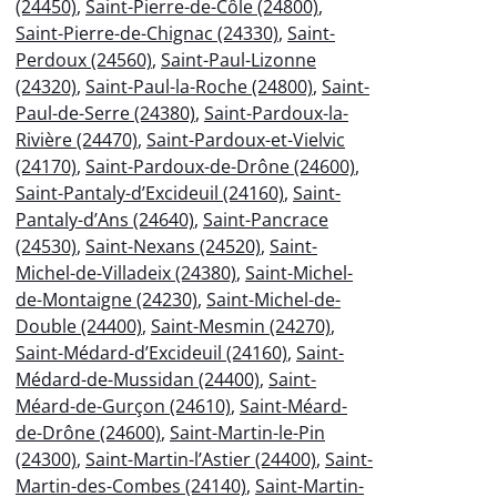
(24450)
,
Saint-Pierre-de-Côle (24800)
,
Saint-Pierre-de-Chignac (24330)
,
Saint-
Perdoux (24560)
,
Saint-Paul-Lizonne
(24320)
,
Saint-Paul-la-Roche (24800)
,
Saint-
Paul-de-Serre (24380)
,
Saint-Pardoux-la-
Rivière (24470)
,
Saint-Pardoux-et-Vielvic
(24170)
,
Saint-Pardoux-de-Drône (24600)
,
Saint-Pantaly-d’Excideuil (24160)
,
Saint-
Pantaly-d’Ans (24640)
,
Saint-Pancrace
(24530)
,
Saint-Nexans (24520)
,
Saint-
Michel-de-Villadeix (24380)
,
Saint-Michel-
de-Montaigne (24230)
,
Saint-Michel-de-
Double (24400)
,
Saint-Mesmin (24270)
,
Saint-Médard-d’Excideuil (24160)
,
Saint-
Médard-de-Mussidan (24400)
,
Saint-
Méard-de-Gurçon (24610)
,
Saint-Méard-
de-Drône (24600)
,
Saint-Martin-le-Pin
(24300)
,
Saint-Martin-l’Astier (24400)
,
Saint-
Martin-des-Combes (24140)
,
Saint-Martin-