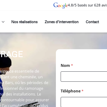
4.8/5 basés sur 628 avi
Nos réalisations
Zones d’intervention
Contact
TRAGE
Nom
*
igence essentielle de
ilisant une cheminée, un
e Bars, où les périodes de
rofessionnel du ramonage
Téléphone
*
l des installations. Le
ncontournable pour assurer
r l’accumulation de résidus