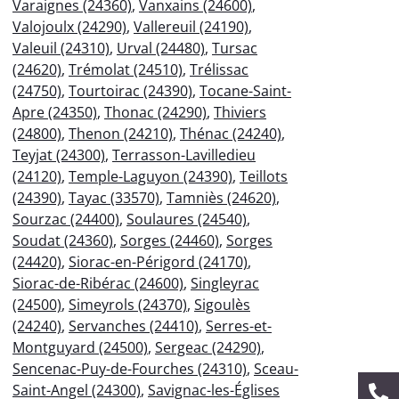
Varaignes (24360)
,
Vanxains (24600)
,
Valojoulx (24290)
,
Vallereuil (24190)
,
Valeuil (24310)
,
Urval (24480)
,
Tursac
(24620)
,
Trémolat (24510)
,
Trélissac
(24750)
,
Tourtoirac (24390)
,
Tocane-Saint-
Apre (24350)
,
Thonac (24290)
,
Thiviers
(24800)
,
Thenon (24210)
,
Thénac (24240)
,
Teyjat (24300)
,
Terrasson-Lavilledieu
(24120)
,
Temple-Laguyon (24390)
,
Teillots
(24390)
,
Tayac (33570)
,
Tamniès (24620)
,
Sourzac (24400)
,
Soulaures (24540)
,
Soudat (24360)
,
Sorges (24460)
,
Sorges
(24420)
,
Siorac-en-Périgord (24170)
,
Siorac-de-Ribérac (24600)
,
Singleyrac
(24500)
,
Simeyrols (24370)
,
Sigoulès
(24240)
,
Servanches (24410)
,
Serres-et-
Montguyard (24500)
,
Sergeac (24290)
,
Sencenac-Puy-de-Fourches (24310)
,
Sceau-
Saint-Angel (24300)
,
Savignac-les-Églises