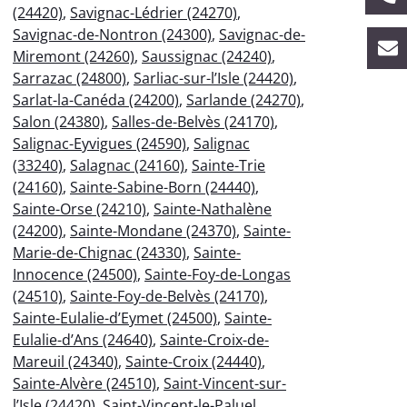
(24420)
,
Savignac-Lédrier (24270)
,
Savignac-de-Nontron (24300)
,
Savignac-de-
Miremont (24260)
,
Saussignac (24240)
,
Sarrazac (24800)
,
Sarliac-sur-l’Isle (24420)
,
Sarlat-la-Canéda (24200)
,
Sarlande (24270)
,
Salon (24380)
,
Salles-de-Belvès (24170)
,
Salignac-Eyvigues (24590)
,
Salignac
(33240)
,
Salagnac (24160)
,
Sainte-Trie
(24160)
,
Sainte-Sabine-Born (24440)
,
Sainte-Orse (24210)
,
Sainte-Nathalène
(24200)
,
Sainte-Mondane (24370)
,
Sainte-
Marie-de-Chignac (24330)
,
Sainte-
Innocence (24500)
,
Sainte-Foy-de-Longas
(24510)
,
Sainte-Foy-de-Belvès (24170)
,
Sainte-Eulalie-d’Eymet (24500)
,
Sainte-
Eulalie-d’Ans (24640)
,
Sainte-Croix-de-
Mareuil (24340)
,
Sainte-Croix (24440)
,
Sainte-Alvère (24510)
,
Saint-Vincent-sur-
l’Isle (24420)
,
Saint-Vincent-le-Paluel