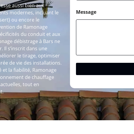
esse aussi bien aux
Message
ents modernes, incluant le
ert} ou encore le
rvention de Ramonage
cificités du conduit et aux
monage débistrage à Bars ne
. Il s’inscrit dans une
liorer le tirage, optimiser
ée de vie des installations.
 et la fiabilité, Ramonage
vironnement de chauffage
actuelles, tout en
t.