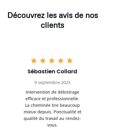
Découvrez les avis de nos
clients
Sébastien Collard
Amand
9 septembre 2025
3 nov
Intervention de débistrage
Ramonag
efficace et professionnelle.
beaucou
La cheminée tire beaucoup
Protection 
mieux depuis. Ponctualité et
après i
qualité du travail au rendez-
conseil
vous.
l’entret
pr