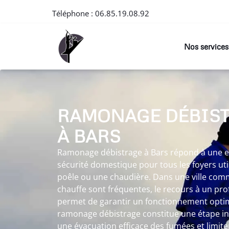
Téléphone :
06.85.19.08.92
Nos services
RAMONAGE DÉBIS
À BARS
Ramonage débistrage à Bars répond à une ex
sécurité domestique pour tous les foyers ut
poêle ou une chaudière. Dans une ville comm
chauffe sont fréquentes, le recours à un p
permet de garantir un fonctionnement optima
ramonage débistrage constitue une étape i
une évacuation efficace des fumées et limite