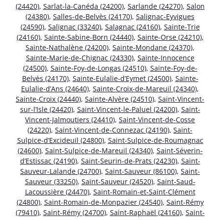
(24420)
,
Sarlat-la-Canéda (24200)
,
Sarlande (24270)
,
Salon
(24380)
,
Salles-de-Belvès (24170)
,
Salignac-Eyvigues
(24590)
,
Salignac (33240)
,
Salagnac (24160)
,
Sainte-Trie
(24160)
,
Sainte-Sabine-Born (24440)
,
Sainte-Orse (24210)
,
Sainte-Nathalène (24200)
,
Sainte-Mondane (24370)
,
Sainte-Marie-de-Chignac (24330)
,
Sainte-Innocence
(24500)
,
Sainte-Foy-de-Longas (24510)
,
Sainte-Foy-de-
Belvès (24170)
,
Sainte-Eulalie-d’Eymet (24500)
,
Sainte-
Eulalie-d’Ans (24640)
,
Sainte-Croix-de-Mareuil (24340)
,
Sainte-Croix (24440)
,
Sainte-Alvère (24510)
,
Saint-Vincent-
sur-l’Isle (24420)
,
Saint-Vincent-le-Paluel (24200)
,
Saint-
Vincent-Jalmoutiers (24410)
,
Saint-Vincent-de-Cosse
(24220)
,
Saint-Vincent-de-Connezac (24190)
,
Saint-
Sulpice-d’Excideuil (24800)
,
Saint-Sulpice-de-Roumagnac
(24600)
,
Saint-Sulpice-de-Mareuil (24340)
,
Saint-Séverin-
d’Estissac (24190)
,
Saint-Seurin-de-Prats (24230)
,
Saint-
Sauveur-Lalande (24700)
,
Saint-Sauveur (86100)
,
Saint-
Sauveur (33250)
,
Saint-Sauveur (24520)
,
Saint-Saud-
Lacoussière (24470)
,
Saint-Romain-et-Saint-Clément
(24800)
,
Saint-Romain-de-Monpazier (24540)
,
Saint-Rémy
(79410)
,
Saint-Rémy (24700)
,
Saint-Raphaël (24160)
,
Saint-