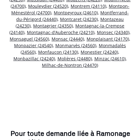
(24700)
,
Mouleydier (24520)
,
Montrem (24110)
,
Montpon-
Ménestérol (24700)
,
Montpeyroux (24610)
,
Montferrand-
du-Périgord (24440)
,
Montcaret (24230)
,
Montazeau
(24230)
,
Montagrier (24350)
,
Montagnac-la-Crempse
(24140)
,
Montagnac-d’Auberoche (24210)
,
Monsec (24340)
,
Monsaguel (24560)
,
Monsac (24440)
,
Monplaisant (24170)
,
Monpazier (24540)
,
Monmarvès (24560)
,
Monmadalès
(24560)
,
Monfaucon (24130)
,
Monestier (24240)
,
Monbazillac (24240)
,
Molières (24480)
,
Minzac (24610)
,
Milhac-de-Nontron (24470)
Pour toute demande liée à Ramonage