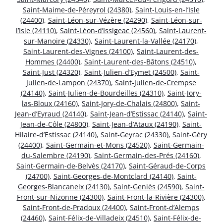
Saint-Maime-de-Péreyrol (24380)
,
Saint-Louis-en-l’Isle
(24400)
,
Saint-Léon-sur-Vézère (24290)
,
Saint-Léon-sur-
l’Isle (24110)
,
Saint-Léon-d’Issigeac (24560)
,
Saint-Laurent-
sur-Manoire (24330)
,
Saint-Laurent-la-Vallée (24170)
,
Saint-Laurent-des-Vignes (24100)
,
Saint-Laurent-des-
Hommes (24400)
,
Saint-Laurent-des-Bâtons (24510)
,
Saint-Just (24320)
,
Saint-Julien-d’Eymet (24500)
,
Saint-
Julien-de-Lampon (24370)
,
Saint-Julien-de-Crempse
(24140)
,
Saint-Julien-de-Bourdeilles (24310)
,
Saint-Jory-
las-Bloux (24160)
,
Saint-Jory-de-Chalais (24800)
,
Saint-
Jean-d’Eyraud (24140)
,
Saint-Jean-d’Estissac (24140)
,
Saint-
Jean-de-Côle (24800)
,
Saint-Jean-d’Ataux (24190)
,
Saint-
Hilaire-d’Estissac (24140)
,
Saint-Geyrac (24330)
,
Saint-Géry
(24400)
,
Saint-Germain-et-Mons (24520)
,
Saint-Germain-
du-Salembre (24190)
,
Saint-Germain-des-Prés (24160)
,
Saint-Germain-de-Belvès (24170)
,
Saint-Géraud-de-Corps
(24700)
,
Saint-Georges-de-Montclard (24140)
,
Saint-
Georges-Blancaneix (24130)
,
Saint-Geniès (24590)
,
Saint-
Front-sur-Nizonne (24300)
,
Saint-Front-la-Rivière (24300)
,
Saint-Front-de-Pradoux (24400)
,
Saint-Front-d’Alemps
(24460)
,
Saint-Félix-de-Villadeix (24510)
,
Saint-Félix-de-