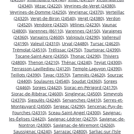
(24340)
,
Vézac (24220)
,
Veyrines-de-Vergt (24380)
,
Veyrines-de-Domme (24250)
,
Veyrignac (24370)
,
Verteillac
(24320)
,
Vergt-de-Biron (24540)
,
Vergt (24380)
,
Verdon
(24520)
,
Vendoire (24320)
,
Vélines (24230)
,
Vaunac
(24800)
,
Varennes (86110)
,
Varennes (24150)
,
Varaignes
(24360)
,
Vanxains (24600)
,
Valojoulx (24290)
,
Vallereuil
(24190)
,
Valeuil (24310)
,
Urval (24480)
,
Tursac (24620)
,
Trémolat (24510)
,
Trélissac (24750)
,
Tourtoirac (24390)
,
Tocane-Saint-Apre (24350)
,
Thonac (24290)
,
Thiviers
(24800)
,
Thenon (24210)
,
Thénac (24240)
,
Teyjat (24300)
,
Terrasson-Lavilledieu (24120)
,
Temple-Laguyon (24390)
,
Teillots (24390)
,
Tayac (33570)
,
Tamniès (24620)
,
Sourzac
(24400)
,
Soulaures (24540)
,
Soudat (24360)
,
Sorges
(24460)
,
Sorges (24420)
,
Siorac-en-Périgord (24170)
,
Siorac-de-Ribérac (24600)
,
Singleyrac (24500)
,
Simeyrols
(24370)
,
Sigoulès (24240)
,
Servanches (24410)
,
Serres-et-
Montguyard (24500)
,
Sergeac (24290)
,
Sencenac-Puy-de-
Fourches (24310)
,
Sceau-Saint-Angel (24300)
,
Savignac-
les-Églises (24420)
,
Savignac-Lédrier (24270)
,
Savignac-de-
Nontron (24300)
,
Savignac-de-Miremont (24260)
,
Saussignac (24240)
,
Sarrazac (24800)
,
Sarliac-sur-l’Isle