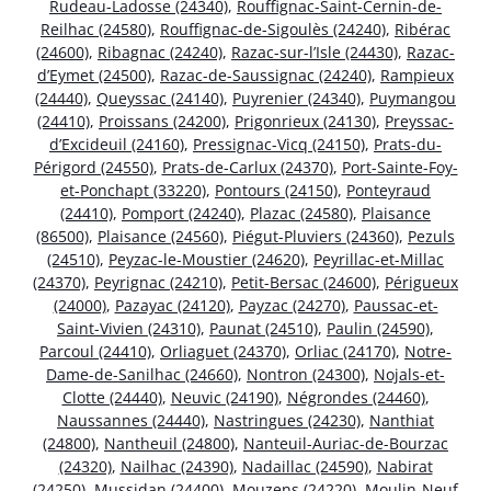
Rudeau-Ladosse (24340)
,
Rouffignac-Saint-Cernin-de-
Reilhac (24580)
,
Rouffignac-de-Sigoulès (24240)
,
Ribérac
(24600)
,
Ribagnac (24240)
,
Razac-sur-l’Isle (24430)
,
Razac-
d’Eymet (24500)
,
Razac-de-Saussignac (24240)
,
Rampieux
(24440)
,
Queyssac (24140)
,
Puyrenier (24340)
,
Puymangou
(24410)
,
Proissans (24200)
,
Prigonrieux (24130)
,
Preyssac-
d’Excideuil (24160)
,
Pressignac-Vicq (24150)
,
Prats-du-
Périgord (24550)
,
Prats-de-Carlux (24370)
,
Port-Sainte-Foy-
et-Ponchapt (33220)
,
Pontours (24150)
,
Ponteyraud
(24410)
,
Pomport (24240)
,
Plazac (24580)
,
Plaisance
(86500)
,
Plaisance (24560)
,
Piégut-Pluviers (24360)
,
Pezuls
(24510)
,
Peyzac-le-Moustier (24620)
,
Peyrillac-et-Millac
(24370)
,
Peyrignac (24210)
,
Petit-Bersac (24600)
,
Périgueux
(24000)
,
Pazayac (24120)
,
Payzac (24270)
,
Paussac-et-
Saint-Vivien (24310)
,
Paunat (24510)
,
Paulin (24590)
,
Parcoul (24410)
,
Orliaguet (24370)
,
Orliac (24170)
,
Notre-
Dame-de-Sanilhac (24660)
,
Nontron (24300)
,
Nojals-et-
Clotte (24440)
,
Neuvic (24190)
,
Négrondes (24460)
,
Naussannes (24440)
,
Nastringues (24230)
,
Nanthiat
(24800)
,
Nantheuil (24800)
,
Nanteuil-Auriac-de-Bourzac
(24320)
,
Nailhac (24390)
,
Nadaillac (24590)
,
Nabirat
(24250)
,
Mussidan (24400)
,
Mouzens (24220)
,
Moulin-Neuf