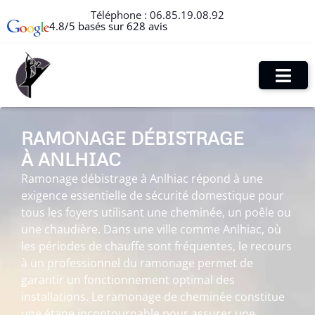
Téléphone :
06.85.19.08.92
4.8/5 basés sur 628 avis
RAMONAGE DÉBISTRAGE
À ANLHIAC
Ramonage débistrage à Anlhiac répond à une
exigence essentielle de sécurité domestique pour
tous les foyers utilisant une cheminée, un poêle ou
une chaudière. Dans une ville comme Anlhiac, où
les périodes de chauffe sont fréquentes, le recours
à un professionnel du ramonage permet de
garantir un fonctionnement optimal des
installations. Le ramonage de cheminée constitue
une étape incontournable pour assurer une