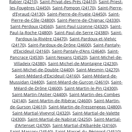
Rabier (24210)
,
Saint-Privat-des-Prés (24410)
,
Saint-Priest-
les-Fougères (24450)
,
Saint-Pompon (24170)
,
Saint-Pierre-
d’Eyraud (24130)
,
Saint-Pierre-de-Frugie (24450)
,
Saint-
Pierre-de-Côle (24800)
,
Saint-Pierre-de-Chignac (24330)
,
Saint-Perdoux (24560)
,
Saint-Paul-Lizonne (24320)
,
Saint-
Paul-la-Roche (24800)
,
Saint-Paul-de-Serre (24380)
,
Saint-
Pardoux-la-Rivière (24470)
,
Saint-Pardoux-et-Vielvic
(24170)
,
Saint-Pardoux-de-Drône (24600)
,
Saint-Pantaly-
d’Excideuil (24160)
,
Saint-Pantaly-d’Ans (24640)
,
Saint-
Pancrace (24530)
,
Saint-Nexans (24520)
,
Saint-Michel-de-
Villadeix (24380)
,
Saint-Michel-de-Montaigne (24230)
,
Saint-Michel-de-Double (24400)
,
Saint-Mesmin (24270)
,
Saint-Médard-d’Excideuil (24160)
,
Saint-Médard-de-
Mussidan (24400)
,
Saint-Méard-de-Gurçon (24610)
,
Saint-
Méard-de-Drône (24600)
,
Saint-Martin-le-Pin (24300)
,
Saint-Martin-l’Astier (24400)
,
Saint-Martin-des-Combes
(24140)
,
Saint-Martin-de-Ribérac (24600)
,
Saint-Martin-
de-Gurson (24610)
,
Saint-Martin-de-Fressengeas (24800)
,
Saint-Martial-Viveyrol (24320)
,
Saint-Martial-de-Valette
(24300)
,
Saint-Martial-de-Nabirat (24250)
,
Saint-Martial-
d’Artenset (24700)
,
Saint-Martial-d’Albarède (24160)
,
Saint-Marcory (24540)
,
Saint-Marcel-du-Périgord (24510)
,