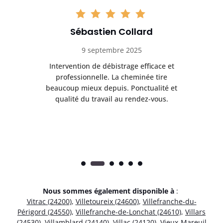
Sébastien Collard
9 septembre 2025
il
Intervention de débistrage efficace et
Ra
professionnelle. La cheminée tire
ri
e
beaucoup mieux depuis. Ponctualité et
ap
.
qualité du travail au rendez-vous.
Nous sommes également disponible à
:
Vitrac (24200)
,
Villetoureix (24600)
,
Villefranche-du-
Périgord (24550)
,
Villefranche-de-Lonchat (24610)
,
Villars
(24530)
,
Villamblard (24140)
,
Villac (24120)
,
Vieux-Mareuil