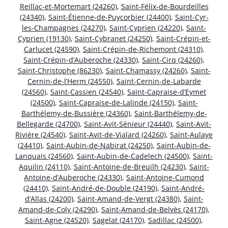
Reillac-et-Mortemart (24260)
,
Saint-Félix-de-Bourdeilles
(24340)
,
Saint-Étienne-de-Puycorbier (24400)
,
Saint-Cyr-
les-Champagnes (24270)
,
Saint-Cyprien (24220)
,
Saint-
Cyprien (19130)
,
Saint-Cybranet (24250)
,
Saint-Crépin-et-
Carlucet (24590)
,
Saint-Crépin-de-Richemont (24310)
,
Saint-Crépin-d’Auberoche (24330)
,
Saint-Cirq (24260)
,
Saint-Christophe (86230)
,
Saint-Chamassy (24260)
,
Saint-
Cernin-de-l’Herm (24550)
,
Saint-Cernin-de-Labarde
(24560)
,
Saint-Cassien (24540)
,
Saint-Capraise-d’Eymet
(24500)
,
Saint-Capraise-de-Lalinde (24150)
,
Saint-
Barthélemy-de-Bussière (24360)
,
Saint-Barthélemy-de-
Bellegarde (24700)
,
Saint-Avit-Sénieur (24440)
,
Saint-Avit-
Rivière (24540)
,
Saint-Avit-de-Vialard (24260)
,
Saint-Aulaye
(24410)
,
Saint-Aubin-de-Nabirat (24250)
,
Saint-Aubin-de-
Lanquais (24560)
,
Saint-Aubin-de-Cadelech (24500)
,
Saint-
Aquilin (24110)
,
Saint-Antoine-de-Breuilh (24230)
,
Saint-
Antoine-d’Auberoche (24330)
,
Saint-Antoine-Cumond
(24410)
,
Saint-André-de-Double (24190)
,
Saint-André-
d’Allas (24200)
,
Saint-Amand-de-Vergt (24380)
,
Saint-
Amand-de-Coly (24290)
,
Saint-Amand-de-Belvès (24170)
,
Saint-Agne (24520)
,
Sagelat (24170)
,
Sadillac (24500)
,