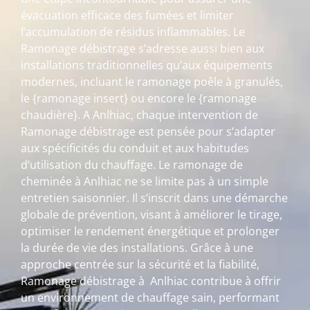
évacuation efficace des fumées et limiter
l’accumulation de résidus inflammables. Le
Ramonage débistrage s’adresse aussi bien aux
installations traditionnelles qu’aux équipements
modernes, incluant le ramonage poêle à granulés,
le {ramonage insert} ou encore le {ramonage
chaudière}. A Anlhiac, chaque intervention de
Ramonage débistrage est pensée pour s’adapter
aux spécificités du conduit et aux habitudes
d’utilisation du chauffage. Le ramonage de
cheminée à Anlhiac ne se limite pas à un simple
entretien saisonnier. Il s’inscrit dans une démarche
globale de prévention, visant à améliorer le tirage,
optimiser le rendement énergétique et prolonger
la durée de vie des installations. Grâce à une
approche centrée sur la sécurité et la fiabilité,
Ramonage débistrage à Anlhiac contribue à offrir
un environnement de chauffage sain, performant