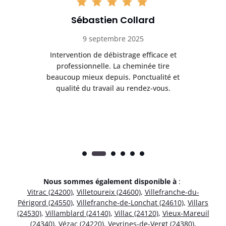
Sébastien Collard
9 septembre 2025
il
Intervention de débistrage efficace et
Ra
professionnelle. La cheminée tire
ri
e
beaucoup mieux depuis. Ponctualité et
ap
.
qualité du travail au rendez-vous.
Nous sommes également disponible à
:
Vitrac (24200)
,
Villetoureix (24600)
,
Villefranche-du-
Périgord (24550)
,
Villefranche-de-Lonchat (24610)
,
Villars
(24530)
,
Villamblard (24140)
,
Villac (24120)
,
Vieux-Mareuil
(24340)
,
Vézac (24220)
,
Veyrines-de-Vergt (24380)
,