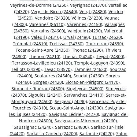
Veyrines-de-Domme (24250)
,
Veyrignac (24370)
,
Verteillac
(24320)
,
Vergt-de-Biron (24540)
,
Vergt (24380)
,
Verdon
(24520)
,
Vendoire (24320)
,
Vélines (24230)
,
Vaunac
(24800)
,
Varennes (86110)
,
Varennes (24150)
,
Varaignes
(24360)
,
Vanxains (24600)
,
Valojoulx (24290)
,
Vallereuil
(24190)
,
Valeuil (24310)
,
Urval (24480)
,
Tursac (24620)
,
Trémolat (24510)
,
Trélissac (24750)
,
Tourtoirac (24390)
,
Tocane-Saint-Apre (24350)
,
Thonac (24290)
,
Thiviers
(24800)
,
Thenon (24210)
,
Thénac (24240)
,
Teyjat (24300)
,
Terrasson-Lavilledieu (24120)
,
Temple-Laguyon (24390)
,
Teillots (24390)
,
Tayac (33570)
,
Tamniès (24620)
,
Sourzac
(24400)
,
Soulaures (24540)
,
Soudat (24360)
,
Sorges
(24460)
,
Sorges (24420)
,
Siorac-en-Périgord (24170)
,
Siorac-de-Ribérac (24600)
,
Singleyrac (24500)
,
Simeyrols
(24370)
,
Sigoulès (24240)
,
Servanches (24410)
,
Serres-et-
Montguyard (24500)
,
Sergeac (24290)
,
Sencenac-Puy-de-
Fourches (24310)
,
Sceau-Saint-Angel (24300)
,
Savignac-
les-Églises (24420)
,
Savignac-Lédrier (24270)
,
Savignac-de-
Nontron (24300)
,
Savignac-de-Miremont (24260)
,
Saussignac (24240)
,
Sarrazac (24800)
,
Sarliac-sur-l’Isle
(24420)
,
Sarlat-la-Canéda (24200)
,
Sarlande (24270)
,
Salon