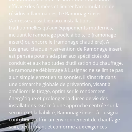
efficace des fumées et limiter l’accumulation de
résidus inflammables. Le Ramonage insert
s’adresse aussi bien aux installations
traditionnelles qu’aux équipements modernes,
incluant le ramonage poêle à bois, le {ramonage
insert} ou encore le {ramonage chaudière}. A
Lusignac, chaque intervention de Ramonage insert
est pensée pour s’adapter aux spécificités du
conduit et aux habitudes d’utilisation du chauffage.
Le ramonage débistrage à Lusignac ne se limite pas
à un simple entretien saisonnier. Il s’inscrit dans
une démarche globale de prévention, visant à
améliorer le tirage, optimiser le rendement
énergétique et prolonger la durée de vie des
installations. Grâce à une approche centrée sur la
sécurité et la fiabilité, Ramonage insert à Lusignac
contribue à offrir un environnement de chauffage
sain, performant et conforme aux exigences