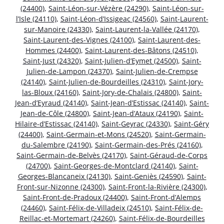
(24400)
,
Saint-Léon-sur-Vézère (24290)
,
Saint-Léon-sur-
l’Isle (24110)
,
Saint-Léon-d’Issigeac (24560)
,
Saint-Laurent-
sur-Manoire (24330)
,
Saint-Laurent-la-Vallée (24170)
,
Saint-Laurent-des-Vignes (24100)
,
Saint-Laurent-des-
Hommes (24400)
,
Saint-Laurent-des-Bâtons (24510)
,
Saint-Just (24320)
,
Saint-Julien-d’Eymet (24500)
,
Saint-
Julien-de-Lampon (24370)
,
Saint-Julien-de-Crempse
(24140)
,
Saint-Julien-de-Bourdeilles (24310)
,
Saint-Jory-
las-Bloux (24160)
,
Saint-Jory-de-Chalais (24800)
,
Saint-
Jean-d’Eyraud (24140)
,
Saint-Jean-d’Estissac (24140)
,
Saint-
Jean-de-Côle (24800)
,
Saint-Jean-d’Ataux (24190)
,
Saint-
Hilaire-d’Estissac (24140)
,
Saint-Geyrac (24330)
,
Saint-Géry
(24400)
,
Saint-Germain-et-Mons (24520)
,
Saint-Germain-
du-Salembre (24190)
,
Saint-Germain-des-Prés (24160)
,
Saint-Germain-de-Belvès (24170)
,
Saint-Géraud-de-Corps
(24700)
,
Saint-Georges-de-Montclard (24140)
,
Saint-
Georges-Blancaneix (24130)
,
Saint-Geniès (24590)
,
Saint-
Front-sur-Nizonne (24300)
,
Saint-Front-la-Rivière (24300)
,
Saint-Front-de-Pradoux (24400)
,
Saint-Front-d’Alemps
(24460)
,
Saint-Félix-de-Villadeix (24510)
,
Saint-Félix-de-
Reillac-et-Mortemart (24260)
,
Saint-Félix-de-Bourdeilles