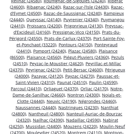
Reilhac (24580)
,
Rouffignac-de-Sigoulès (24240)
,
Ribérac
(24600)
,
Ribagnac (24240)
,
Razac-sur-l’Isle (24430)
,
Razac-
d’Eymet (24500)
,
Razac-de-Saussignac (24240)
,
Rampieux
(24440)
,
Queyssac (24140)
,
Puyrenier (24340)
,
Puymangou
(24410)
,
Proissans (24200)
,
Prigonrieux (24130)
,
Preyssac-
d’Excideuil (24160)
,
Pressignac-Vicq (24150)
,
Prats-du-
Périgord (24550)
,
Prats-de-Carlux (24370)
,
Port-Sainte-Foy-
et-Ponchapt (33220)
,
Pontours (24150)
,
Ponteyraud
(24410)
,
Pomport (24240)
,
Plazac (24580)
,
Plaisance
(86500)
,
Plaisance (24560)
,
Piégut-Pluviers (24360)
,
Pezuls
(24510)
,
Peyzac-le-Moustier (24620)
,
Peyrillac-et-Millac
(24370)
,
Peyrignac (24210)
,
Petit-Bersac (24600)
,
Périgueux
(24000)
,
Pazayac (24120)
,
Payzac (24270)
,
Paussac-et-
Saint-Vivien (24310)
,
Paunat (24510)
,
Paulin (24590)
,
Parcoul (24410)
,
Orliaguet (24370)
,
Orliac (24170)
,
Notre-
Dame-de-Sanilhac (24660)
,
Nontron (24300)
,
Nojals-et-
Clotte (24440)
,
Neuvic (24190)
,
Négrondes (24460)
,
Naussannes (24440)
,
Nastringues (24230)
,
Nanthiat
(24800)
,
Nantheuil (24800)
,
Nanteuil-Auriac-de-Bourzac
(24320)
,
Nailhac (24390)
,
Nadaillac (24590)
,
Nabirat
(24250)
,
Mussidan (24400)
,
Mouzens (24220)
,
Moulin-Neuf
(24700)
,
Mouleydier (24520)
,
Montrem (24110)
,
Montpon-