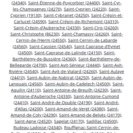
(24340)
,
Saint-Étienne-de-Puycorbier (24400)
,
Saint-Cyr-
les-Champagnes (24270)
,
Saint-Cyprien (24220)
,
Saint-
Cyprien (19130)
,
Saint-Cybranet (24250)
,
Saint-Crépin-et-
Carlucet (24590)
,
Saint-Crépin-de-Richemont (24310)
,
Saint-Crépin-d’Auberoche (24330)
,
Saint-Cirq (24260)
,
Saint-Christophe (86230)
,
Saint-Chamassy (24260)
,
Saint-
Cernin-de-l’Herm (24550)
,
Saint-Cernin-de-Labarde
(24560)
,
Saint-Cassien (24540)
,
Saint-Capraise-d’Eymet
(24500)
,
Saint-Capraise-de-Lalinde (24150)
,
Saint-
Barthélemy-de-Bussière (24360)
,
Saint-Barthélemy-de-
Bellegarde (24700)
,
Saint-Avit-Sénieur (24440)
,
Saint-Avit-
Rivière (24540)
,
Saint-Avit-de-Vialard (24260)
,
Saint-Aulaye
(24410)
,
Saint-Aubin-de-Nabirat (24250)
,
Saint-Aubin-de-
Lanquais (24560)
,
Saint-Aubin-de-Cadelech (24500)
,
Saint-
Aquilin (24110)
,
Saint-Antoine-de-Breuilh (24230)
,
Saint-
Antoine-d’Auberoche (24330)
,
Saint-Antoine-Cumond
(24410)
,
Saint-André-de-Double (24190)
,
Saint-André-
d’Allas (24200)
,
Saint-Amand-de-Vergt (24380)
,
Saint-
Amand-de-Coly (24290)
,
Saint-Amand-de-Belvès (24170)
,
Saint-Agne (24520)
,
Sagelat (24170)
,
Sadillac (24500)
,
Rudeau-Ladosse (24340)
,
Rouffignac-Saint-Cernin-de-