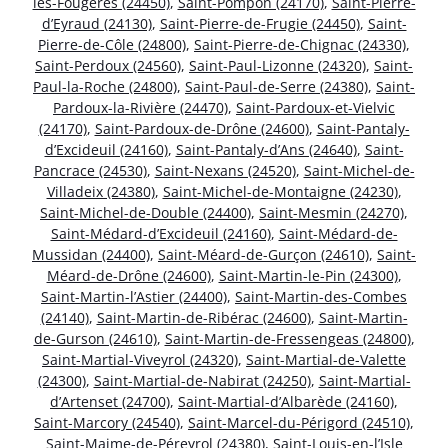
les-Fougères (24450)
,
Saint-Pompon (24170)
,
Saint-Pierre-
d’Eyraud (24130)
,
Saint-Pierre-de-Frugie (24450)
,
Saint-
Pierre-de-Côle (24800)
,
Saint-Pierre-de-Chignac (24330)
,
Saint-Perdoux (24560)
,
Saint-Paul-Lizonne (24320)
,
Saint-
Paul-la-Roche (24800)
,
Saint-Paul-de-Serre (24380)
,
Saint-
Pardoux-la-Rivière (24470)
,
Saint-Pardoux-et-Vielvic
(24170)
,
Saint-Pardoux-de-Drône (24600)
,
Saint-Pantaly-
d’Excideuil (24160)
,
Saint-Pantaly-d’Ans (24640)
,
Saint-
Pancrace (24530)
,
Saint-Nexans (24520)
,
Saint-Michel-de-
Villadeix (24380)
,
Saint-Michel-de-Montaigne (24230)
,
Saint-Michel-de-Double (24400)
,
Saint-Mesmin (24270)
,
Saint-Médard-d’Excideuil (24160)
,
Saint-Médard-de-
Mussidan (24400)
,
Saint-Méard-de-Gurçon (24610)
,
Saint-
Méard-de-Drône (24600)
,
Saint-Martin-le-Pin (24300)
,
Saint-Martin-l’Astier (24400)
,
Saint-Martin-des-Combes
(24140)
,
Saint-Martin-de-Ribérac (24600)
,
Saint-Martin-
de-Gurson (24610)
,
Saint-Martin-de-Fressengeas (24800)
,
Saint-Martial-Viveyrol (24320)
,
Saint-Martial-de-Valette
(24300)
,
Saint-Martial-de-Nabirat (24250)
,
Saint-Martial-
d’Artenset (24700)
,
Saint-Martial-d’Albarède (24160)
,
Saint-Marcory (24540)
,
Saint-Marcel-du-Périgord (24510)
,
Saint-Maime-de-Péreyrol (24380)
,
Saint-Louis-en-l’Isle