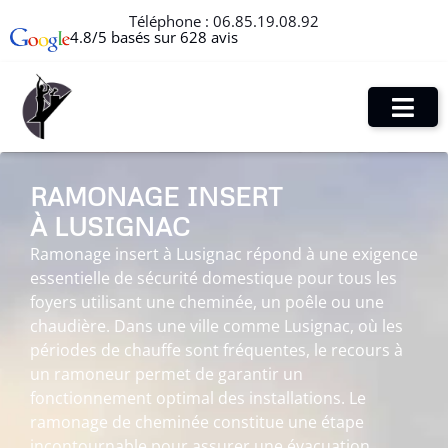
Téléphone :
06.85.19.08.92
4.8/5 basés sur 628 avis
RAMONAGE INSERT
À LUSIGNAC
Ramonage insert à Lusignac répond à une exigence
essentielle de sécurité domestique pour tous les
foyers utilisant une cheminée, un poêle ou une
chaudière. Dans une ville comme Lusignac, où les
périodes de chauffe sont fréquentes, le recours à
un ramoneur permet de garantir un
fonctionnement optimal des installations. Le
ramonage de cheminée constitue une étape
incontournable pour assurer une évacuation