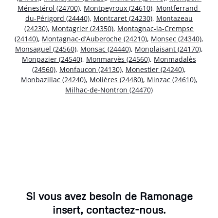
Ménestérol (24700)
,
Montpeyroux (24610)
,
Montferrand-
du-Périgord (24440)
,
Montcaret (24230)
,
Montazeau
(24230)
,
Montagrier (24350)
,
Montagnac-la-Crempse
(24140)
,
Montagnac-d’Auberoche (24210)
,
Monsec (24340)
,
Monsaguel (24560)
,
Monsac (24440)
,
Monplaisant (24170)
,
Monpazier (24540)
,
Monmarvès (24560)
,
Monmadalès
(24560)
,
Monfaucon (24130)
,
Monestier (24240)
,
Monbazillac (24240)
,
Molières (24480)
,
Minzac (24610)
,
Milhac-de-Nontron (24470)
Si vous avez besoin de Ramonage
insert, contactez-nous.