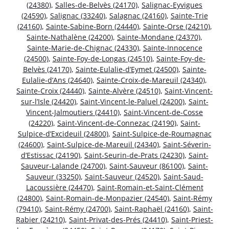
(24380)
,
Salles-de-Belvès (24170)
,
Salignac-Eyvigues
(24590)
,
Salignac (33240)
,
Salagnac (24160)
,
Sainte-Trie
(24160)
,
Sainte-Sabine-Born (24440)
,
Sainte-Orse (24210)
,
Sainte-Nathalène (24200)
,
Sainte-Mondane (24370)
,
Sainte-Marie-de-Chignac (24330)
,
Sainte-Innocence
(24500)
,
Sainte-Foy-de-Longas (24510)
,
Sainte-Foy-de-
Belvès (24170)
,
Sainte-Eulalie-d’Eymet (24500)
,
Sainte-
Eulalie-d’Ans (24640)
,
Sainte-Croix-de-Mareuil (24340)
,
Sainte-Croix (24440)
,
Sainte-Alvère (24510)
,
Saint-Vincent-
sur-l’Isle (24420)
,
Saint-Vincent-le-Paluel (24200)
,
Saint-
Vincent-Jalmoutiers (24410)
,
Saint-Vincent-de-Cosse
(24220)
,
Saint-Vincent-de-Connezac (24190)
,
Saint-
Sulpice-d’Excideuil (24800)
,
Saint-Sulpice-de-Roumagnac
(24600)
,
Saint-Sulpice-de-Mareuil (24340)
,
Saint-Séverin-
d’Estissac (24190)
,
Saint-Seurin-de-Prats (24230)
,
Saint-
Sauveur-Lalande (24700)
,
Saint-Sauveur (86100)
,
Saint-
Sauveur (33250)
,
Saint-Sauveur (24520)
,
Saint-Saud-
Lacoussière (24470)
,
Saint-Romain-et-Saint-Clément
(24800)
,
Saint-Romain-de-Monpazier (24540)
,
Saint-Rémy
(79410)
,
Saint-Rémy (24700)
,
Saint-Raphaël (24160)
,
Saint-
Rabier (24210)
,
Saint-Privat-des-Prés (24410)
,
Saint-Priest-