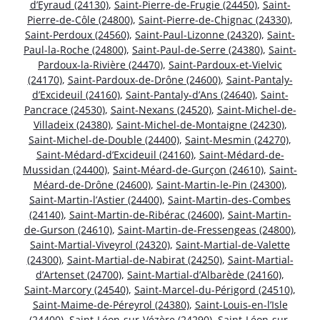
d’Eyraud (24130)
,
Saint-Pierre-de-Frugie (24450)
,
Saint-
Pierre-de-Côle (24800)
,
Saint-Pierre-de-Chignac (24330)
,
Saint-Perdoux (24560)
,
Saint-Paul-Lizonne (24320)
,
Saint-
Paul-la-Roche (24800)
,
Saint-Paul-de-Serre (24380)
,
Saint-
Pardoux-la-Rivière (24470)
,
Saint-Pardoux-et-Vielvic
(24170)
,
Saint-Pardoux-de-Drône (24600)
,
Saint-Pantaly-
d’Excideuil (24160)
,
Saint-Pantaly-d’Ans (24640)
,
Saint-
Pancrace (24530)
,
Saint-Nexans (24520)
,
Saint-Michel-de-
Villadeix (24380)
,
Saint-Michel-de-Montaigne (24230)
,
Saint-Michel-de-Double (24400)
,
Saint-Mesmin (24270)
,
Saint-Médard-d’Excideuil (24160)
,
Saint-Médard-de-
Mussidan (24400)
,
Saint-Méard-de-Gurçon (24610)
,
Saint-
Méard-de-Drône (24600)
,
Saint-Martin-le-Pin (24300)
,
Saint-Martin-l’Astier (24400)
,
Saint-Martin-des-Combes
(24140)
,
Saint-Martin-de-Ribérac (24600)
,
Saint-Martin-
de-Gurson (24610)
,
Saint-Martin-de-Fressengeas (24800)
,
Saint-Martial-Viveyrol (24320)
,
Saint-Martial-de-Valette
(24300)
,
Saint-Martial-de-Nabirat (24250)
,
Saint-Martial-
d’Artenset (24700)
,
Saint-Martial-d’Albarède (24160)
,
Saint-Marcory (24540)
,
Saint-Marcel-du-Périgord (24510)
,
Saint-Maime-de-Péreyrol (24380)
,
Saint-Louis-en-l’Isle
(24400)
,
Saint-Léon-sur-Vézère (24290)
,
Saint-Léon-sur-