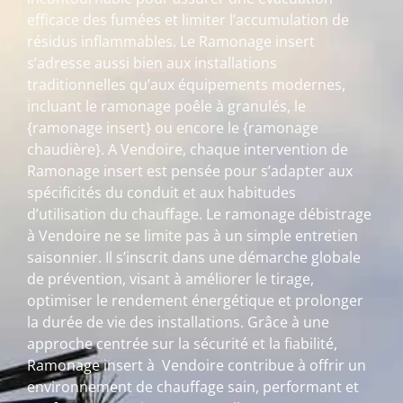
efficace des fumées et limiter l’accumulation de
résidus inflammables. Le Ramonage insert
s’adresse aussi bien aux installations
traditionnelles qu’aux équipements modernes,
incluant le ramonage poêle à granulés, le
{ramonage insert} ou encore le {ramonage
chaudière}. A Vendoire, chaque intervention de
Ramonage insert est pensée pour s’adapter aux
spécificités du conduit et aux habitudes
d’utilisation du chauffage. Le ramonage débistrage
à Vendoire ne se limite pas à un simple entretien
saisonnier. Il s’inscrit dans une démarche globale
de prévention, visant à améliorer le tirage,
optimiser le rendement énergétique et prolonger
la durée de vie des installations. Grâce à une
approche centrée sur la sécurité et la fiabilité,
Ramonage insert à Vendoire contribue à offrir un
environnement de chauffage sain, performant et