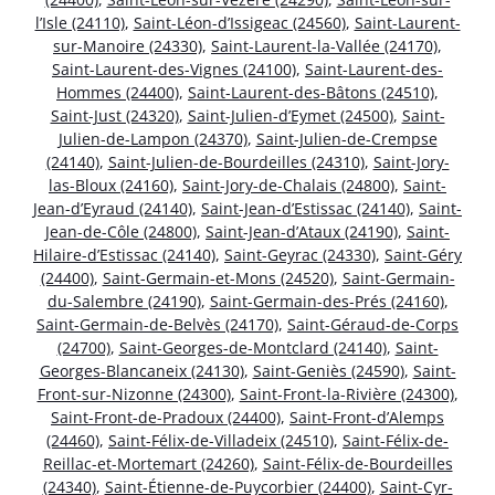
l’Isle (24110)
,
Saint-Léon-d’Issigeac (24560)
,
Saint-Laurent-
sur-Manoire (24330)
,
Saint-Laurent-la-Vallée (24170)
,
Saint-Laurent-des-Vignes (24100)
,
Saint-Laurent-des-
Hommes (24400)
,
Saint-Laurent-des-Bâtons (24510)
,
Saint-Just (24320)
,
Saint-Julien-d’Eymet (24500)
,
Saint-
Julien-de-Lampon (24370)
,
Saint-Julien-de-Crempse
(24140)
,
Saint-Julien-de-Bourdeilles (24310)
,
Saint-Jory-
las-Bloux (24160)
,
Saint-Jory-de-Chalais (24800)
,
Saint-
Jean-d’Eyraud (24140)
,
Saint-Jean-d’Estissac (24140)
,
Saint-
Jean-de-Côle (24800)
,
Saint-Jean-d’Ataux (24190)
,
Saint-
Hilaire-d’Estissac (24140)
,
Saint-Geyrac (24330)
,
Saint-Géry
(24400)
,
Saint-Germain-et-Mons (24520)
,
Saint-Germain-
du-Salembre (24190)
,
Saint-Germain-des-Prés (24160)
,
Saint-Germain-de-Belvès (24170)
,
Saint-Géraud-de-Corps
(24700)
,
Saint-Georges-de-Montclard (24140)
,
Saint-
Georges-Blancaneix (24130)
,
Saint-Geniès (24590)
,
Saint-
Front-sur-Nizonne (24300)
,
Saint-Front-la-Rivière (24300)
,
Saint-Front-de-Pradoux (24400)
,
Saint-Front-d’Alemps
(24460)
,
Saint-Félix-de-Villadeix (24510)
,
Saint-Félix-de-
Reillac-et-Mortemart (24260)
,
Saint-Félix-de-Bourdeilles
(24340)
,
Saint-Étienne-de-Puycorbier (24400)
,
Saint-Cyr-