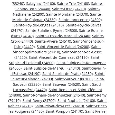
(33240)
,
Salagnac (24160)
,
Sainte-Trie (24160)
,
Sainte-
Sabine-Born (24440)
,
Sainte-Orse (24210)
,
Sainte-
Nathalène (24200)
,
Sainte-Mondane (24370)
,
Sainte-
Marie-de-Chignac (24330)
,
Sainte-Innocence (24500)
,
Sainte-Foy-de-Longas (24510)
,
Sainte-Foy-de-Belvès
(24170)
,
Sainte-Eulalie-d’Eymet (24500)
,
Sainte-Eulalie-
d’Ans (24640)
,
Sainte-Croix-de-Mareuil (24340)
,
Sainte-
Croix (24440)
,
Sainte-Alvère (24510)
,
Saint-Vincent-sur-
l’Isle (24420)
,
Saint-Vincent-le-Paluel (24200)
,
Saint-
Vincent-Jalmoutiers (24410)
,
Saint-Vincent-de-Cosse
(24220)
,
Saint-Vincent-de-Connezac (24190)
,
Saint-
Sulpice-d’Excideuil (24800)
,
Saint-Sulpice-de-Roumagnac
(24600)
,
Saint-Sulpice-de-Mareuil (24340)
,
Saint-Séverin-
d’Estissac (24190)
,
Saint-Seurin-de-Prats (24230)
,
Saint-
Sauveur-Lalande (24700)
,
Saint-Sauveur (86100)
,
Saint-
Sauveur (33250)
,
Saint-Sauveur (24520)
,
Saint-Saud-
Lacoussière (24470)
,
Saint-Romain-et-Saint-Clément
(24800)
,
Saint-Romain-de-Monpazier (24540)
,
Saint-Rémy
(79410)
,
Saint-Rémy (24700)
,
Saint-Raphaël (24160)
,
Saint-
Rabier (24210)
,
Saint-Privat-des-Prés (24410)
,
Saint-Priest-
les-Fougères (24450)
,
Saint-Pompon (24170)
,
Saint-Pierre-