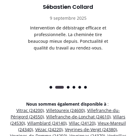
Sébastien Collard
9 septembre 2025
il
Intervention de débistrage efficace et
Ra
professionnelle. La cheminée tire
ri
e
beaucoup mieux depuis. Ponctualité et
ap
.
qualité du travail au rendez-vous.
Nous sommes également disponible à
:
Vitrac (24200)
,
Villetoureix (24600)
,
Villefranche-du-
Périgord (24550)
,
Villefranche-de-Lonchat (24610)
,
Villars
(24530)
,
Villamblard (24140)
,
Villac (24120)
,
Vieux-Mareuil
(24340)
,
Vézac (24220)
,
Veyrines-de-Vergt (24380)
,
Veyrines-de-Domme (24250)
,
Veyrignac (24370)
,
Verteillac