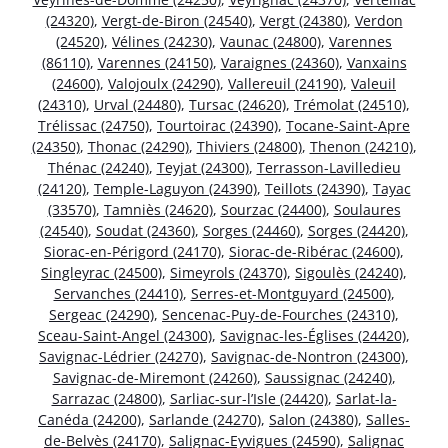
(24320)
,
Vergt-de-Biron (24540)
,
Vergt (24380)
,
Verdon
(24520)
,
Vélines (24230)
,
Vaunac (24800)
,
Varennes
(86110)
,
Varennes (24150)
,
Varaignes (24360)
,
Vanxains
(24600)
,
Valojoulx (24290)
,
Vallereuil (24190)
,
Valeuil
(24310)
,
Urval (24480)
,
Tursac (24620)
,
Trémolat (24510)
,
Trélissac (24750)
,
Tourtoirac (24390)
,
Tocane-Saint-Apre
(24350)
,
Thonac (24290)
,
Thiviers (24800)
,
Thenon (24210)
,
Thénac (24240)
,
Teyjat (24300)
,
Terrasson-Lavilledieu
(24120)
,
Temple-Laguyon (24390)
,
Teillots (24390)
,
Tayac
(33570)
,
Tamniès (24620)
,
Sourzac (24400)
,
Soulaures
(24540)
,
Soudat (24360)
,
Sorges (24460)
,
Sorges (24420)
,
Siorac-en-Périgord (24170)
,
Siorac-de-Ribérac (24600)
,
Singleyrac (24500)
,
Simeyrols (24370)
,
Sigoulès (24240)
,
Servanches (24410)
,
Serres-et-Montguyard (24500)
,
Sergeac (24290)
,
Sencenac-Puy-de-Fourches (24310)
,
Sceau-Saint-Angel (24300)
,
Savignac-les-Églises (24420)
,
Savignac-Lédrier (24270)
,
Savignac-de-Nontron (24300)
,
Savignac-de-Miremont (24260)
,
Saussignac (24240)
,
Sarrazac (24800)
,
Sarliac-sur-l’Isle (24420)
,
Sarlat-la-
Canéda (24200)
,
Sarlande (24270)
,
Salon (24380)
,
Salles-
de-Belvès (24170)
,
Salignac-Eyvigues (24590)
,
Salignac