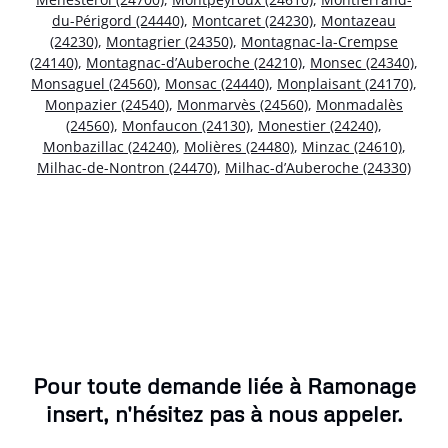
du-Périgord (24440)
,
Montcaret (24230)
,
Montazeau
(24230)
,
Montagrier (24350)
,
Montagnac-la-Crempse
(24140)
,
Montagnac-d’Auberoche (24210)
,
Monsec (24340)
,
Monsaguel (24560)
,
Monsac (24440)
,
Monplaisant (24170)
,
Monpazier (24540)
,
Monmarvès (24560)
,
Monmadalès
(24560)
,
Monfaucon (24130)
,
Monestier (24240)
,
Monbazillac (24240)
,
Molières (24480)
,
Minzac (24610)
,
Milhac-de-Nontron (24470)
,
Milhac-d’Auberoche (24330)
Pour toute demande liée à Ramonage
insert, n'hésitez pas à nous appeler.