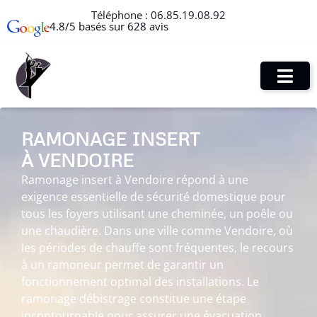
Téléphone :
06.85.19.08.92
4.8/5 basés sur 628 avis
RAMONAGE INSERT
À VENDOIRE
Ramonage insert à Vendoire répond à une
exigence essentielle de sécurité domestique pour
tous les foyers utilisant une cheminée, un poêle ou
une chaudière. Dans une ville comme Vendoire, où
les périodes de chauffe sont fréquentes, le recours
à un ramoneur permet de garantir un
fonctionnement optimal des installations. Le
ramonage débistrage constitue une étape
incontournable pour assurer une évacuation