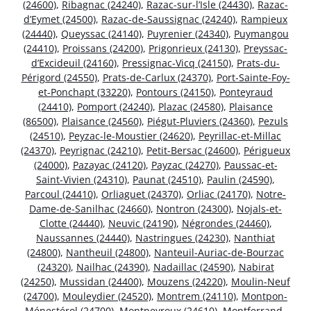
(24600)
,
Ribagnac (24240)
,
Razac-sur-l’Isle (24430)
,
Razac-
d’Eymet (24500)
,
Razac-de-Saussignac (24240)
,
Rampieux
(24440)
,
Queyssac (24140)
,
Puyrenier (24340)
,
Puymangou
(24410)
,
Proissans (24200)
,
Prigonrieux (24130)
,
Preyssac-
d’Excideuil (24160)
,
Pressignac-Vicq (24150)
,
Prats-du-
Périgord (24550)
,
Prats-de-Carlux (24370)
,
Port-Sainte-Foy-
et-Ponchapt (33220)
,
Pontours (24150)
,
Ponteyraud
(24410)
,
Pomport (24240)
,
Plazac (24580)
,
Plaisance
(86500)
,
Plaisance (24560)
,
Piégut-Pluviers (24360)
,
Pezuls
(24510)
,
Peyzac-le-Moustier (24620)
,
Peyrillac-et-Millac
(24370)
,
Peyrignac (24210)
,
Petit-Bersac (24600)
,
Périgueux
(24000)
,
Pazayac (24120)
,
Payzac (24270)
,
Paussac-et-
Saint-Vivien (24310)
,
Paunat (24510)
,
Paulin (24590)
,
Parcoul (24410)
,
Orliaguet (24370)
,
Orliac (24170)
,
Notre-
Dame-de-Sanilhac (24660)
,
Nontron (24300)
,
Nojals-et-
Clotte (24440)
,
Neuvic (24190)
,
Négrondes (24460)
,
Naussannes (24440)
,
Nastringues (24230)
,
Nanthiat
(24800)
,
Nantheuil (24800)
,
Nanteuil-Auriac-de-Bourzac
(24320)
,
Nailhac (24390)
,
Nadaillac (24590)
,
Nabirat
(24250)
,
Mussidan (24400)
,
Mouzens (24220)
,
Moulin-Neuf
(24700)
,
Mouleydier (24520)
,
Montrem (24110)
,
Montpon-
Ménestérol (24700)
,
Montpeyroux (24610)
,
Montferrand-