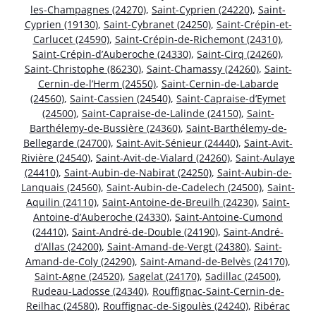
les-Champagnes (24270)
,
Saint-Cyprien (24220)
,
Saint-
Cyprien (19130)
,
Saint-Cybranet (24250)
,
Saint-Crépin-et-
Carlucet (24590)
,
Saint-Crépin-de-Richemont (24310)
,
Saint-Crépin-d’Auberoche (24330)
,
Saint-Cirq (24260)
,
Saint-Christophe (86230)
,
Saint-Chamassy (24260)
,
Saint-
Cernin-de-l’Herm (24550)
,
Saint-Cernin-de-Labarde
(24560)
,
Saint-Cassien (24540)
,
Saint-Capraise-d’Eymet
(24500)
,
Saint-Capraise-de-Lalinde (24150)
,
Saint-
Barthélemy-de-Bussière (24360)
,
Saint-Barthélemy-de-
Bellegarde (24700)
,
Saint-Avit-Sénieur (24440)
,
Saint-Avit-
Rivière (24540)
,
Saint-Avit-de-Vialard (24260)
,
Saint-Aulaye
(24410)
,
Saint-Aubin-de-Nabirat (24250)
,
Saint-Aubin-de-
Lanquais (24560)
,
Saint-Aubin-de-Cadelech (24500)
,
Saint-
Aquilin (24110)
,
Saint-Antoine-de-Breuilh (24230)
,
Saint-
Antoine-d’Auberoche (24330)
,
Saint-Antoine-Cumond
(24410)
,
Saint-André-de-Double (24190)
,
Saint-André-
d’Allas (24200)
,
Saint-Amand-de-Vergt (24380)
,
Saint-
Amand-de-Coly (24290)
,
Saint-Amand-de-Belvès (24170)
,
Saint-Agne (24520)
,
Sagelat (24170)
,
Sadillac (24500)
,
Rudeau-Ladosse (24340)
,
Rouffignac-Saint-Cernin-de-
Reilhac (24580)
,
Rouffignac-de-Sigoulès (24240)
,
Ribérac