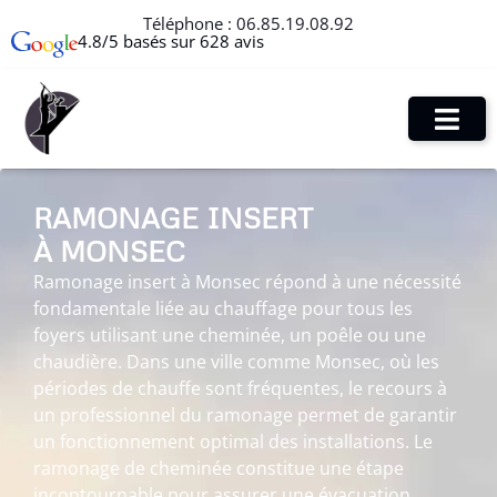
Téléphone :
06.85.19.08.92
4.8/5 basés sur 628 avis
RAMONAGE INSERT
À MONSEC
Ramonage insert à Monsec répond à une nécessité
fondamentale liée au chauffage pour tous les
foyers utilisant une cheminée, un poêle ou une
chaudière. Dans une ville comme Monsec, où les
périodes de chauffe sont fréquentes, le recours à
un professionnel du ramonage permet de garantir
un fonctionnement optimal des installations. Le
ramonage de cheminée constitue une étape
incontournable pour assurer une évacuation