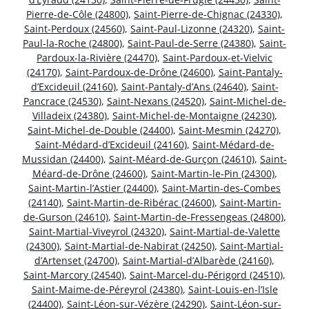
Pierre-de-Côle (24800)
,
Saint-Pierre-de-Chignac (24330)
,
Saint-Perdoux (24560)
,
Saint-Paul-Lizonne (24320)
,
Saint-
Paul-la-Roche (24800)
,
Saint-Paul-de-Serre (24380)
,
Saint-
Pardoux-la-Rivière (24470)
,
Saint-Pardoux-et-Vielvic
(24170)
,
Saint-Pardoux-de-Drône (24600)
,
Saint-Pantaly-
d’Excideuil (24160)
,
Saint-Pantaly-d’Ans (24640)
,
Saint-
Pancrace (24530)
,
Saint-Nexans (24520)
,
Saint-Michel-de-
Villadeix (24380)
,
Saint-Michel-de-Montaigne (24230)
,
Saint-Michel-de-Double (24400)
,
Saint-Mesmin (24270)
,
Saint-Médard-d’Excideuil (24160)
,
Saint-Médard-de-
Mussidan (24400)
,
Saint-Méard-de-Gurçon (24610)
,
Saint-
Méard-de-Drône (24600)
,
Saint-Martin-le-Pin (24300)
,
Saint-Martin-l’Astier (24400)
,
Saint-Martin-des-Combes
(24140)
,
Saint-Martin-de-Ribérac (24600)
,
Saint-Martin-
de-Gurson (24610)
,
Saint-Martin-de-Fressengeas (24800)
,
Saint-Martial-Viveyrol (24320)
,
Saint-Martial-de-Valette
(24300)
,
Saint-Martial-de-Nabirat (24250)
,
Saint-Martial-
d’Artenset (24700)
,
Saint-Martial-d’Albarède (24160)
,
Saint-Marcory (24540)
,
Saint-Marcel-du-Périgord (24510)
,
Saint-Maime-de-Péreyrol (24380)
,
Saint-Louis-en-l’Isle
(24400)
,
Saint-Léon-sur-Vézère (24290)
,
Saint-Léon-sur-