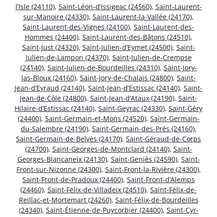
l’Isle (24110)
,
Saint-Léon-d’Issigeac (24560)
,
Saint-Laurent-
sur-Manoire (24330)
,
Saint-Laurent-la-Vallée (24170)
,
Saint-Laurent-des-Vignes (24100)
,
Saint-Laurent-des-
Hommes (24400)
,
Saint-Laurent-des-Bâtons (24510)
,
Saint-Just (24320)
,
Saint-Julien-d’Eymet (24500)
,
Saint-
Julien-de-Lampon (24370)
,
Saint-Julien-de-Crempse
(24140)
,
Saint-Julien-de-Bourdeilles (24310)
,
Saint-Jory-
las-Bloux (24160)
,
Saint-Jory-de-Chalais (24800)
,
Saint-
Jean-d’Eyraud (24140)
,
Saint-Jean-d’Estissac (24140)
,
Saint-
Jean-de-Côle (24800)
,
Saint-Jean-d’Ataux (24190)
,
Saint-
Hilaire-d’Estissac (24140)
,
Saint-Geyrac (24330)
,
Saint-Géry
(24400)
,
Saint-Germain-et-Mons (24520)
,
Saint-Germain-
du-Salembre (24190)
,
Saint-Germain-des-Prés (24160)
,
Saint-Germain-de-Belvès (24170)
,
Saint-Géraud-de-Corps
(24700)
,
Saint-Georges-de-Montclard (24140)
,
Saint-
Georges-Blancaneix (24130)
,
Saint-Geniès (24590)
,
Saint-
Front-sur-Nizonne (24300)
,
Saint-Front-la-Rivière (24300)
,
Saint-Front-de-Pradoux (24400)
,
Saint-Front-d’Alemps
(24460)
,
Saint-Félix-de-Villadeix (24510)
,
Saint-Félix-de-
Reillac-et-Mortemart (24260)
,
Saint-Félix-de-Bourdeilles
(24340)
,
Saint-Étienne-de-Puycorbier (24400)
,
Saint-Cyr-