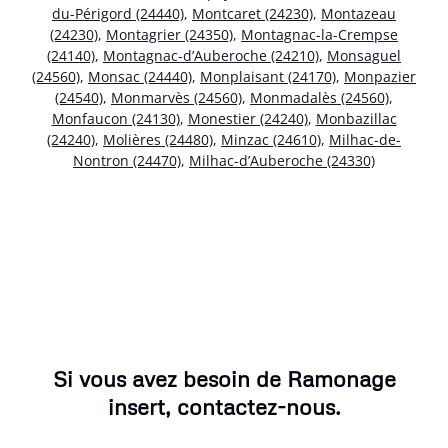
du-Périgord (24440)
,
Montcaret (24230)
,
Montazeau
(24230)
,
Montagrier (24350)
,
Montagnac-la-Crempse
(24140)
,
Montagnac-d’Auberoche (24210)
,
Monsaguel
(24560)
,
Monsac (24440)
,
Monplaisant (24170)
,
Monpazier
(24540)
,
Monmarvès (24560)
,
Monmadalès (24560)
,
Monfaucon (24130)
,
Monestier (24240)
,
Monbazillac
(24240)
,
Molières (24480)
,
Minzac (24610)
,
Milhac-de-
Nontron (24470)
,
Milhac-d’Auberoche (24330)
Si vous avez besoin de Ramonage
insert, contactez-nous.