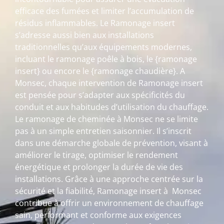
efficace des fumées et limiter l’accumulation de
résidus inflammables. Le Ramonage insert
s’adresse aussi bien aux installations
traditionnelles qu’aux équipements modernes,
incluant le ramonage poêle à bois, le {ramonage
insert} ou encore le {ramonage chaudière}. A
Monsec, chaque intervention de Ramonage insert
est pensée pour s’adapter aux spécificités du
conduit et aux habitudes d’utilisation du chauffage.
Le ramonage de cheminée à Monsec ne se limite
pas à un simple entretien saisonnier. Il s’inscrit
dans une démarche globale de prévention, visant à
améliorer le tirage, optimiser le rendement
énergétique et prolonger la durée de vie des
installations. Grâce à une approche centrée sur la
sécurité et la fiabilité, Ramonage insert à Monsec
contribue à offrir un environnement de chauffage
sain, performant et conforme aux exigences