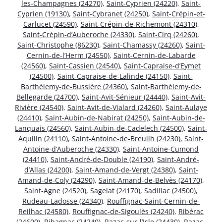
les-Champagnes (24270)
,
Saint-Cyprien (24220)
,
Saint-
Cyprien (19130)
,
Saint-Cybranet (24250)
,
Saint-Crépin-et-
Carlucet (24590)
,
Saint-Crépin-de-Richemont (24310)
,
Saint-Crépin-d’Auberoche (24330)
,
Saint-Cirq (24260)
,
Saint-Christophe (86230)
,
Saint-Chamassy (24260)
,
Saint-
Cernin-de-l’Herm (24550)
,
Saint-Cernin-de-Labarde
(24560)
,
Saint-Cassien (24540)
,
Saint-Capraise-d’Eymet
(24500)
,
Saint-Capraise-de-Lalinde (24150)
,
Saint-
Barthélemy-de-Bussière (24360)
,
Saint-Barthélemy-de-
Bellegarde (24700)
,
Saint-Avit-Sénieur (24440)
,
Saint-Avit-
Rivière (24540)
,
Saint-Avit-de-Vialard (24260)
,
Saint-Aulaye
(24410)
,
Saint-Aubin-de-Nabirat (24250)
,
Saint-Aubin-de-
Lanquais (24560)
,
Saint-Aubin-de-Cadelech (24500)
,
Saint-
Aquilin (24110)
,
Saint-Antoine-de-Breuilh (24230)
,
Saint-
Antoine-d’Auberoche (24330)
,
Saint-Antoine-Cumond
(24410)
,
Saint-André-de-Double (24190)
,
Saint-André-
d’Allas (24200)
,
Saint-Amand-de-Vergt (24380)
,
Saint-
Amand-de-Coly (24290)
,
Saint-Amand-de-Belvès (24170)
,
Saint-Agne (24520)
,
Sagelat (24170)
,
Sadillac (24500)
,
Rudeau-Ladosse (24340)
,
Rouffignac-Saint-Cernin-de-
Reilhac (24580)
,
Rouffignac-de-Sigoulès (24240)
,
Ribérac
(24600)
,
Ribagnac (24240)
,
Razac-sur-l’Isle (24430)
,
Razac-