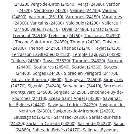
(24320)
,
Vergt-de-Biron (24540)
,
Vergt (24380)
,
Verdon
(24520)
,
Vendoire (24320)
,
Vélines (24230)
,
Vaunac
(24800)
,
Varennes (86110)
,
Varennes (24150)
,
Varaignes
(24360)
,
Vanxains (24600)
,
Valojoulx (24290)
,
Vallereuil
(24190)
,
Valeuil (24310)
,
Urval (24480)
,
Tursac (24620)
,
Trémolat (24510)
,
Trélissac (24750)
,
Tourtoirac (24390)
,
Tocane-Saint-Apre (24350)
,
Thonac (24290)
,
Thiviers
(24800)
,
Thenon (24210)
,
Thénac (24240)
,
Teyjat (24300)
,
Terrasson-Lavilledieu (24120)
,
Temple-Laguyon (24390)
,
Teillots (24390)
,
Tayac (33570)
,
Tamniès (24620)
,
Sourzac
(24400)
,
Soulaures (24540)
,
Soudat (24360)
,
Sorges
(24460)
,
Sorges (24420)
,
Siorac-en-Périgord (24170)
,
Siorac-de-Ribérac (24600)
,
Singleyrac (24500)
,
Simeyrols
(24370)
,
Sigoulès (24240)
,
Servanches (24410)
,
Serres-et-
Montguyard (24500)
,
Sergeac (24290)
,
Sencenac-Puy-de-
Fourches (24310)
,
Sceau-Saint-Angel (24300)
,
Savignac-
les-Églises (24420)
,
Savignac-Lédrier (24270)
,
Savignac-de-
Nontron (24300)
,
Savignac-de-Miremont (24260)
,
Saussignac (24240)
,
Sarrazac (24800)
,
Sarliac-sur-l’Isle
(24420)
,
Sarlat-la-Canéda (24200)
,
Sarlande (24270)
,
Salon
(24380)
,
Salles-de-Belvès (24170)
,
Salignac-Eyvigues