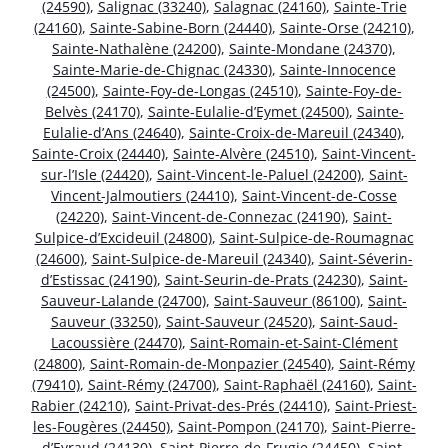
(24590)
,
Salignac (33240)
,
Salagnac (24160)
,
Sainte-Trie
(24160)
,
Sainte-Sabine-Born (24440)
,
Sainte-Orse (24210)
,
Sainte-Nathalène (24200)
,
Sainte-Mondane (24370)
,
Sainte-Marie-de-Chignac (24330)
,
Sainte-Innocence
(24500)
,
Sainte-Foy-de-Longas (24510)
,
Sainte-Foy-de-
Belvès (24170)
,
Sainte-Eulalie-d’Eymet (24500)
,
Sainte-
Eulalie-d’Ans (24640)
,
Sainte-Croix-de-Mareuil (24340)
,
Sainte-Croix (24440)
,
Sainte-Alvère (24510)
,
Saint-Vincent-
sur-l’Isle (24420)
,
Saint-Vincent-le-Paluel (24200)
,
Saint-
Vincent-Jalmoutiers (24410)
,
Saint-Vincent-de-Cosse
(24220)
,
Saint-Vincent-de-Connezac (24190)
,
Saint-
Sulpice-d’Excideuil (24800)
,
Saint-Sulpice-de-Roumagnac
(24600)
,
Saint-Sulpice-de-Mareuil (24340)
,
Saint-Séverin-
d’Estissac (24190)
,
Saint-Seurin-de-Prats (24230)
,
Saint-
Sauveur-Lalande (24700)
,
Saint-Sauveur (86100)
,
Saint-
Sauveur (33250)
,
Saint-Sauveur (24520)
,
Saint-Saud-
Lacoussière (24470)
,
Saint-Romain-et-Saint-Clément
(24800)
,
Saint-Romain-de-Monpazier (24540)
,
Saint-Rémy
(79410)
,
Saint-Rémy (24700)
,
Saint-Raphaël (24160)
,
Saint-
Rabier (24210)
,
Saint-Privat-des-Prés (24410)
,
Saint-Priest-
les-Fougères (24450)
,
Saint-Pompon (24170)
,
Saint-Pierre-
d’Eyraud (24130)
,
Saint-Pierre-de-Frugie (24450)
,
Saint-