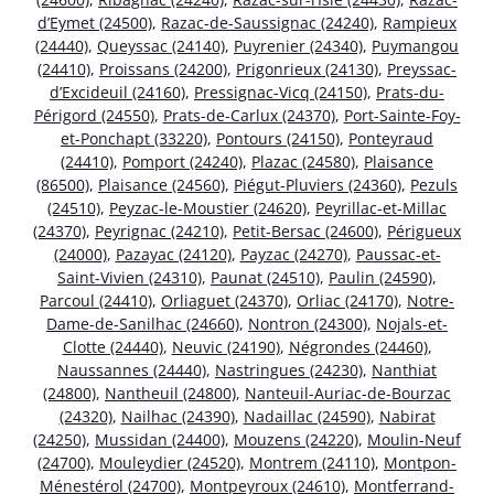
d’Eymet (24500)
,
Razac-de-Saussignac (24240)
,
Rampieux
(24440)
,
Queyssac (24140)
,
Puyrenier (24340)
,
Puymangou
(24410)
,
Proissans (24200)
,
Prigonrieux (24130)
,
Preyssac-
d’Excideuil (24160)
,
Pressignac-Vicq (24150)
,
Prats-du-
Périgord (24550)
,
Prats-de-Carlux (24370)
,
Port-Sainte-Foy-
et-Ponchapt (33220)
,
Pontours (24150)
,
Ponteyraud
(24410)
,
Pomport (24240)
,
Plazac (24580)
,
Plaisance
(86500)
,
Plaisance (24560)
,
Piégut-Pluviers (24360)
,
Pezuls
(24510)
,
Peyzac-le-Moustier (24620)
,
Peyrillac-et-Millac
(24370)
,
Peyrignac (24210)
,
Petit-Bersac (24600)
,
Périgueux
(24000)
,
Pazayac (24120)
,
Payzac (24270)
,
Paussac-et-
Saint-Vivien (24310)
,
Paunat (24510)
,
Paulin (24590)
,
Parcoul (24410)
,
Orliaguet (24370)
,
Orliac (24170)
,
Notre-
Dame-de-Sanilhac (24660)
,
Nontron (24300)
,
Nojals-et-
Clotte (24440)
,
Neuvic (24190)
,
Négrondes (24460)
,
Naussannes (24440)
,
Nastringues (24230)
,
Nanthiat
(24800)
,
Nantheuil (24800)
,
Nanteuil-Auriac-de-Bourzac
(24320)
,
Nailhac (24390)
,
Nadaillac (24590)
,
Nabirat
(24250)
,
Mussidan (24400)
,
Mouzens (24220)
,
Moulin-Neuf
(24700)
,
Mouleydier (24520)
,
Montrem (24110)
,
Montpon-
Ménestérol (24700)
,
Montpeyroux (24610)
,
Montferrand-