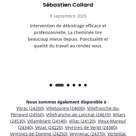
Sébastien Collard
9 septembre 2025
il
Intervention de débistrage efficace et
Ra
professionnelle. La cheminée tire
ri
e
beaucoup mieux depuis. Ponctualité et
ap
.
qualité du travail au rendez-vous.
Nous sommes également disponible à
:
Vitrac (24200)
,
Villetoureix (24600)
,
Villefranche-du-
Périgord (24550)
,
Villefranche-de-Lonchat (24610)
,
Villars
(24530)
,
Villamblard (24140)
,
Villac (24120)
,
Vieux-Mareuil
(24340)
,
Vézac (24220)
,
Veyrines-de-Vergt (24380)
,
Veyrines-de-Domme (24250)
,
Veyrignac (24370)
,
Verteillac