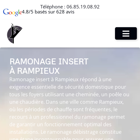
Téléphone :
06.85.19.08.92
4.8/5 basés sur 628 avis
RAMONAGE INSERT
À RAMPIEUX
Ramonage insert à Rampieux répond à une
exigence essentielle de sécurité domestique pour
tous les foyers utilisant une cheminée, un poêle ou
une chaudière. Dans une ville comme Rampieux,
où les périodes de chauffe sont fréquentes, le
recours à un professionnel du ramonage permet
de garantir un fonctionnement optimal des
installations. Le ramonage débistrage constitue
une étape incontournable pour assurer une