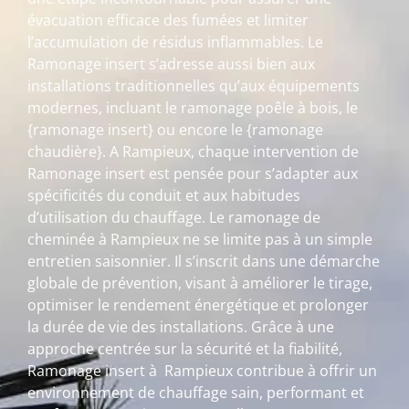
évacuation efficace des fumées et limiter
l’accumulation de résidus inflammables. Le
Ramonage insert s’adresse aussi bien aux
installations traditionnelles qu’aux équipements
modernes, incluant le ramonage poêle à bois, le
{ramonage insert} ou encore le {ramonage
chaudière}. A Rampieux, chaque intervention de
Ramonage insert est pensée pour s’adapter aux
spécificités du conduit et aux habitudes
d’utilisation du chauffage. Le ramonage de
cheminée à Rampieux ne se limite pas à un simple
entretien saisonnier. Il s’inscrit dans une démarche
globale de prévention, visant à améliorer le tirage,
optimiser le rendement énergétique et prolonger
la durée de vie des installations. Grâce à une
approche centrée sur la sécurité et la fiabilité,
Ramonage insert à Rampieux contribue à offrir un
environnement de chauffage sain, performant et