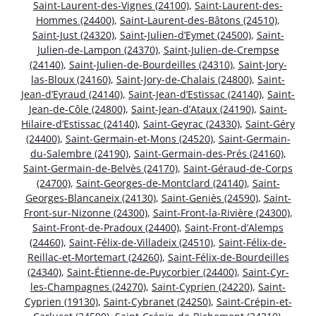
Saint-Laurent-des-Vignes (24100)
,
Saint-Laurent-des-
Hommes (24400)
,
Saint-Laurent-des-Bâtons (24510)
,
Saint-Just (24320)
,
Saint-Julien-d’Eymet (24500)
,
Saint-
Julien-de-Lampon (24370)
,
Saint-Julien-de-Crempse
(24140)
,
Saint-Julien-de-Bourdeilles (24310)
,
Saint-Jory-
las-Bloux (24160)
,
Saint-Jory-de-Chalais (24800)
,
Saint-
Jean-d’Eyraud (24140)
,
Saint-Jean-d’Estissac (24140)
,
Saint-
Jean-de-Côle (24800)
,
Saint-Jean-d’Ataux (24190)
,
Saint-
Hilaire-d’Estissac (24140)
,
Saint-Geyrac (24330)
,
Saint-Géry
(24400)
,
Saint-Germain-et-Mons (24520)
,
Saint-Germain-
du-Salembre (24190)
,
Saint-Germain-des-Prés (24160)
,
Saint-Germain-de-Belvès (24170)
,
Saint-Géraud-de-Corps
(24700)
,
Saint-Georges-de-Montclard (24140)
,
Saint-
Georges-Blancaneix (24130)
,
Saint-Geniès (24590)
,
Saint-
Front-sur-Nizonne (24300)
,
Saint-Front-la-Rivière (24300)
,
Saint-Front-de-Pradoux (24400)
,
Saint-Front-d’Alemps
(24460)
,
Saint-Félix-de-Villadeix (24510)
,
Saint-Félix-de-
Reillac-et-Mortemart (24260)
,
Saint-Félix-de-Bourdeilles
(24340)
,
Saint-Étienne-de-Puycorbier (24400)
,
Saint-Cyr-
les-Champagnes (24270)
,
Saint-Cyprien (24220)
,
Saint-
Cyprien (19130)
,
Saint-Cybranet (24250)
,
Saint-Crépin-et-