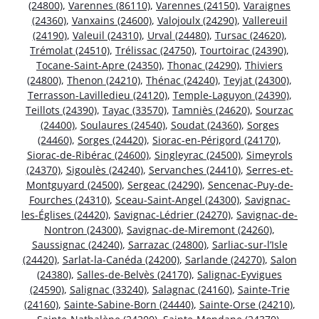
(24800)
,
Varennes (86110)
,
Varennes (24150)
,
Varaignes
(24360)
,
Vanxains (24600)
,
Valojoulx (24290)
,
Vallereuil
(24190)
,
Valeuil (24310)
,
Urval (24480)
,
Tursac (24620)
,
Trémolat (24510)
,
Trélissac (24750)
,
Tourtoirac (24390)
,
Tocane-Saint-Apre (24350)
,
Thonac (24290)
,
Thiviers
(24800)
,
Thenon (24210)
,
Thénac (24240)
,
Teyjat (24300)
,
Terrasson-Lavilledieu (24120)
,
Temple-Laguyon (24390)
,
Teillots (24390)
,
Tayac (33570)
,
Tamniès (24620)
,
Sourzac
(24400)
,
Soulaures (24540)
,
Soudat (24360)
,
Sorges
(24460)
,
Sorges (24420)
,
Siorac-en-Périgord (24170)
,
Siorac-de-Ribérac (24600)
,
Singleyrac (24500)
,
Simeyrols
(24370)
,
Sigoulès (24240)
,
Servanches (24410)
,
Serres-et-
Montguyard (24500)
,
Sergeac (24290)
,
Sencenac-Puy-de-
Fourches (24310)
,
Sceau-Saint-Angel (24300)
,
Savignac-
les-Églises (24420)
,
Savignac-Lédrier (24270)
,
Savignac-de-
Nontron (24300)
,
Savignac-de-Miremont (24260)
,
Saussignac (24240)
,
Sarrazac (24800)
,
Sarliac-sur-l’Isle
(24420)
,
Sarlat-la-Canéda (24200)
,
Sarlande (24270)
,
Salon
(24380)
,
Salles-de-Belvès (24170)
,
Salignac-Eyvigues
(24590)
,
Salignac (33240)
,
Salagnac (24160)
,
Sainte-Trie
(24160)
,
Sainte-Sabine-Born (24440)
,
Sainte-Orse (24210)
,