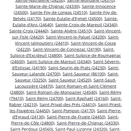
Sainte-Nathalène (24200)
,
Sainte-Mondane (24370)
,
Sainte-Marie-de-Chignac (24330)
,
Sainte-Innocence
(24500)
,
Sainte-Foy-de-Longas (24510)
,
Sainte-Foy-de-
Belvès (24170)
,
Sainte-Eulalie-d’Eymet (24500)
,
Sainte-
Eulalie-d’Ans (24640)
,
Sainte-Croix-de-Mareuil (24340)
,
Sainte-Croix (24440)
,
Sainte-Alvère (24510)
,
Saint-Vincent-
sur-l’Isle (24420)
,
Saint-Vincent-le-Paluel (24200)
,
Saint-
Vincent-Jalmoutiers (24410)
,
Saint-Vincent-de-Cosse
(24220)
,
Saint-Vincent-de-Connezac (24190)
,
Saint-
Sulpice-d’Excideuil (24800)
,
Saint-Sulpice-de-Roumagnac
(24600)
,
Saint-Sulpice-de-Mareuil (24340)
,
Saint-Séverin-
d’Estissac (24190)
,
Saint-Seurin-de-Prats (24230)
,
Saint-
Sauveur-Lalande (24700)
,
Saint-Sauveur (86100)
,
Saint-
Sauveur (33250)
,
Saint-Sauveur (24520)
,
Saint-Saud-
Lacoussière (24470)
,
Saint-Romain-et-Saint-Clément
(24800)
,
Saint-Romain-de-Monpazier (24540)
,
Saint-Rémy
(79410)
,
Saint-Rémy (24700)
,
Saint-Raphaël (24160)
,
Saint-
Rabier (24210)
,
Saint-Privat-des-Prés (24410)
,
Saint-Priest-
les-Fougères (24450)
,
Saint-Pompon (24170)
,
Saint-Pierre-
d’Eyraud (24130)
,
Saint-Pierre-de-Frugie (24450)
,
Saint-
Pierre-de-Côle (24800)
,
Saint-Pierre-de-Chignac (24330)
,
Saint-Perdoux (24560)
,
Saint-Paul-Lizonne (24320)
,
Saint-