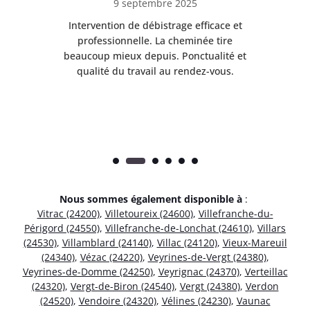
9 septembre 2025
il
Intervention de débistrage efficace et
Ra
professionnelle. La cheminée tire
ri
e
beaucoup mieux depuis. Ponctualité et
ap
.
qualité du travail au rendez-vous.
Nous sommes également disponible à
:
Vitrac (24200)
,
Villetoureix (24600)
,
Villefranche-du-
Périgord (24550)
,
Villefranche-de-Lonchat (24610)
,
Villars
(24530)
,
Villamblard (24140)
,
Villac (24120)
,
Vieux-Mareuil
(24340)
,
Vézac (24220)
,
Veyrines-de-Vergt (24380)
,
Veyrines-de-Domme (24250)
,
Veyrignac (24370)
,
Verteillac
(24320)
,
Vergt-de-Biron (24540)
,
Vergt (24380)
,
Verdon
(24520)
,
Vendoire (24320)
,
Vélines (24230)
,
Vaunac