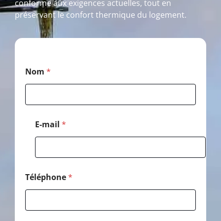
conforme aux exigences actuelles, tout en
préservant le confort thermique du logement.
M
Nom
*
e
s
s
a
g
e
E-mail
*
P
o
s
t
a
l
Téléphone
*
*