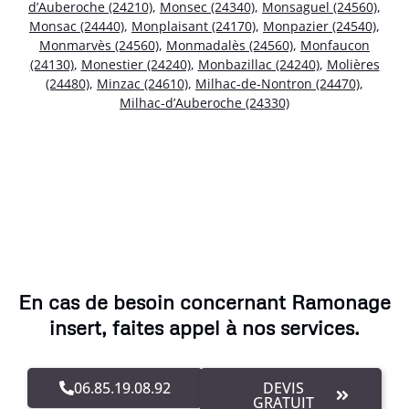
d’Auberoche (24210)
,
Monsec (24340)
,
Monsaguel (24560)
,
Monsac (24440)
,
Monplaisant (24170)
,
Monpazier (24540)
,
Monmarvès (24560)
,
Monmadalès (24560)
,
Monfaucon
(24130)
,
Monestier (24240)
,
Monbazillac (24240)
,
Molières
(24480)
,
Minzac (24610)
,
Milhac-de-Nontron (24470)
,
Milhac-d’Auberoche (24330)
En cas de besoin concernant Ramonage
insert, faites appel à nos services.
06.85.19.08.92
DEVIS
GRATUIT