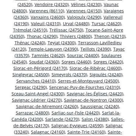
(24520)
,
Vendoire (24320)
,
Vélines (24230)
,
Vaunac
(24800)
,
Varennes (86110)
,
Varennes (24150)
,
Varaignes
(24360)
,
Vanxains (24600)
,
Valojoulx (24290)
,
Vallereuil
(24190)
,
Valeuil (24310)
,
Urval (24480)
,
Tursac (24620)
,
Trémolat (24510)
,
Trélissac (24750)
,
Tocane-Saint-Apre
(24350)
,
Thonac (24290)
,
Thiviers (24800)
,
Thenon (24210)
,
Thénac (24240)
,
Teyjat (24300)
,
Terrasson-Lavilledieu
(24120)
,
Temple-Laguyon (24390)
,
Teillots (24390)
,
Tayac
(33570)
,
Tamniès (24620)
,
Sourzac (24400)
,
Soulaures
(24540)
,
Soudat (24360)
,
Sorges (24460)
,
Sorges (24420)
,
Siorac-en-Périgord (24170)
,
Siorac-de-Ribérac (24600)
,
Singleyrac (24500)
,
Simeyrols (24370)
,
Sigoulès (24240)
,
Servanches (24410)
,
Serres-et-Montguyard (24500)
,
Sergeac (24290)
,
Sencenac-Puy-de-Fourches (24310)
,
Sceau-Saint-Angel (24300)
,
Savignac-les-Églises (24420)
,
Savignac-Lédrier (24270)
,
Savignac-de-Nontron (24300)
,
Savignac-de-Miremont (24260)
,
Saussignac (24240)
,
Sarrazac (24800)
,
Sarliac-sur-l’Isle (24420)
,
Sarlat-la-
Canéda (24200)
,
Sarlande (24270)
,
Salon (24380)
,
Salles-
de-Belvès (24170)
,
Salignac-Eyvigues (24590)
,
Salignac
(33240)
,
Salagnac (24160)
,
Sainte-Trie (24160)
,
Sainte-