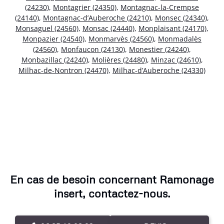
(24230)
,
Montagrier (24350)
,
Montagnac-la-Crempse
(24140)
,
Montagnac-d’Auberoche (24210)
,
Monsec (24340)
,
Monsaguel (24560)
,
Monsac (24440)
,
Monplaisant (24170)
,
Monpazier (24540)
,
Monmarvès (24560)
,
Monmadalès
(24560)
,
Monfaucon (24130)
,
Monestier (24240)
,
Monbazillac (24240)
,
Molières (24480)
,
Minzac (24610)
,
Milhac-de-Nontron (24470)
,
Milhac-d’Auberoche (24330)
En cas de besoin concernant Ramonage
insert, contactez-nous.