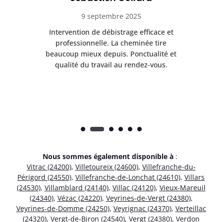
9 septembre 2025
il
Intervention de débistrage efficace et
Ra
professionnelle. La cheminée tire
ri
e
beaucoup mieux depuis. Ponctualité et
ap
.
qualité du travail au rendez-vous.
Nous sommes également disponible à
:
Vitrac (24200)
,
Villetoureix (24600)
,
Villefranche-du-
Périgord (24550)
,
Villefranche-de-Lonchat (24610)
,
Villars
(24530)
,
Villamblard (24140)
,
Villac (24120)
,
Vieux-Mareuil
(24340)
,
Vézac (24220)
,
Veyrines-de-Vergt (24380)
,
Veyrines-de-Domme (24250)
,
Veyrignac (24370)
,
Verteillac
(24320)
,
Vergt-de-Biron (24540)
,
Vergt (24380)
,
Verdon