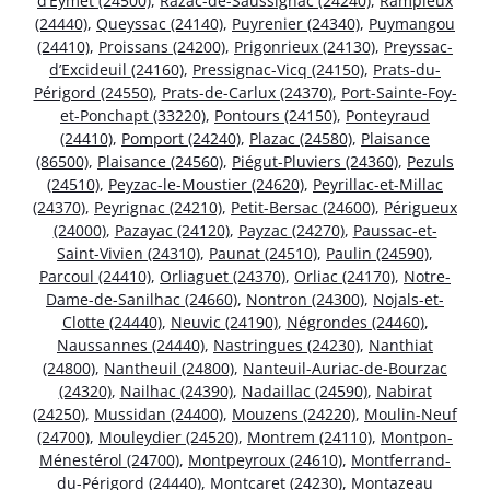
d’Eymet (24500)
,
Razac-de-Saussignac (24240)
,
Rampieux
(24440)
,
Queyssac (24140)
,
Puyrenier (24340)
,
Puymangou
(24410)
,
Proissans (24200)
,
Prigonrieux (24130)
,
Preyssac-
d’Excideuil (24160)
,
Pressignac-Vicq (24150)
,
Prats-du-
Périgord (24550)
,
Prats-de-Carlux (24370)
,
Port-Sainte-Foy-
et-Ponchapt (33220)
,
Pontours (24150)
,
Ponteyraud
(24410)
,
Pomport (24240)
,
Plazac (24580)
,
Plaisance
(86500)
,
Plaisance (24560)
,
Piégut-Pluviers (24360)
,
Pezuls
(24510)
,
Peyzac-le-Moustier (24620)
,
Peyrillac-et-Millac
(24370)
,
Peyrignac (24210)
,
Petit-Bersac (24600)
,
Périgueux
(24000)
,
Pazayac (24120)
,
Payzac (24270)
,
Paussac-et-
Saint-Vivien (24310)
,
Paunat (24510)
,
Paulin (24590)
,
Parcoul (24410)
,
Orliaguet (24370)
,
Orliac (24170)
,
Notre-
Dame-de-Sanilhac (24660)
,
Nontron (24300)
,
Nojals-et-
Clotte (24440)
,
Neuvic (24190)
,
Négrondes (24460)
,
Naussannes (24440)
,
Nastringues (24230)
,
Nanthiat
(24800)
,
Nantheuil (24800)
,
Nanteuil-Auriac-de-Bourzac
(24320)
,
Nailhac (24390)
,
Nadaillac (24590)
,
Nabirat
(24250)
,
Mussidan (24400)
,
Mouzens (24220)
,
Moulin-Neuf
(24700)
,
Mouleydier (24520)
,
Montrem (24110)
,
Montpon-
Ménestérol (24700)
,
Montpeyroux (24610)
,
Montferrand-
du-Périgord (24440)
,
Montcaret (24230)
,
Montazeau