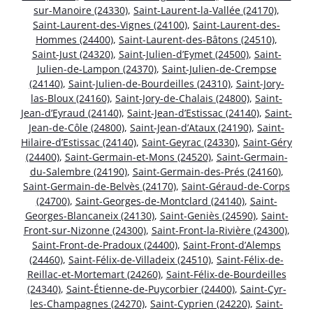
sur-Manoire (24330)
,
Saint-Laurent-la-Vallée (24170)
,
Saint-Laurent-des-Vignes (24100)
,
Saint-Laurent-des-
Hommes (24400)
,
Saint-Laurent-des-Bâtons (24510)
,
Saint-Just (24320)
,
Saint-Julien-d’Eymet (24500)
,
Saint-
Julien-de-Lampon (24370)
,
Saint-Julien-de-Crempse
(24140)
,
Saint-Julien-de-Bourdeilles (24310)
,
Saint-Jory-
las-Bloux (24160)
,
Saint-Jory-de-Chalais (24800)
,
Saint-
Jean-d’Eyraud (24140)
,
Saint-Jean-d’Estissac (24140)
,
Saint-
Jean-de-Côle (24800)
,
Saint-Jean-d’Ataux (24190)
,
Saint-
Hilaire-d’Estissac (24140)
,
Saint-Geyrac (24330)
,
Saint-Géry
(24400)
,
Saint-Germain-et-Mons (24520)
,
Saint-Germain-
du-Salembre (24190)
,
Saint-Germain-des-Prés (24160)
,
Saint-Germain-de-Belvès (24170)
,
Saint-Géraud-de-Corps
(24700)
,
Saint-Georges-de-Montclard (24140)
,
Saint-
Georges-Blancaneix (24130)
,
Saint-Geniès (24590)
,
Saint-
Front-sur-Nizonne (24300)
,
Saint-Front-la-Rivière (24300)
,
Saint-Front-de-Pradoux (24400)
,
Saint-Front-d’Alemps
(24460)
,
Saint-Félix-de-Villadeix (24510)
,
Saint-Félix-de-
Reillac-et-Mortemart (24260)
,
Saint-Félix-de-Bourdeilles
(24340)
,
Saint-Étienne-de-Puycorbier (24400)
,
Saint-Cyr-
les-Champagnes (24270)
,
Saint-Cyprien (24220)
,
Saint-