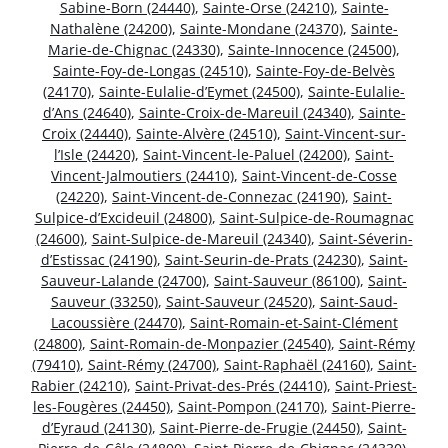
Sabine-Born (24440)
,
Sainte-Orse (24210)
,
Sainte-
Nathalène (24200)
,
Sainte-Mondane (24370)
,
Sainte-
Marie-de-Chignac (24330)
,
Sainte-Innocence (24500)
,
Sainte-Foy-de-Longas (24510)
,
Sainte-Foy-de-Belvès
(24170)
,
Sainte-Eulalie-d’Eymet (24500)
,
Sainte-Eulalie-
d’Ans (24640)
,
Sainte-Croix-de-Mareuil (24340)
,
Sainte-
Croix (24440)
,
Sainte-Alvère (24510)
,
Saint-Vincent-sur-
l’Isle (24420)
,
Saint-Vincent-le-Paluel (24200)
,
Saint-
Vincent-Jalmoutiers (24410)
,
Saint-Vincent-de-Cosse
(24220)
,
Saint-Vincent-de-Connezac (24190)
,
Saint-
Sulpice-d’Excideuil (24800)
,
Saint-Sulpice-de-Roumagnac
(24600)
,
Saint-Sulpice-de-Mareuil (24340)
,
Saint-Séverin-
d’Estissac (24190)
,
Saint-Seurin-de-Prats (24230)
,
Saint-
Sauveur-Lalande (24700)
,
Saint-Sauveur (86100)
,
Saint-
Sauveur (33250)
,
Saint-Sauveur (24520)
,
Saint-Saud-
Lacoussière (24470)
,
Saint-Romain-et-Saint-Clément
(24800)
,
Saint-Romain-de-Monpazier (24540)
,
Saint-Rémy
(79410)
,
Saint-Rémy (24700)
,
Saint-Raphaël (24160)
,
Saint-
Rabier (24210)
,
Saint-Privat-des-Prés (24410)
,
Saint-Priest-
les-Fougères (24450)
,
Saint-Pompon (24170)
,
Saint-Pierre-
d’Eyraud (24130)
,
Saint-Pierre-de-Frugie (24450)
,
Saint-