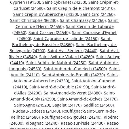
Cyprien (19130)
,
Saint-Cybranet (24250)
,
Saint-Crépin-et-
Carlucet (24590)
,
Saint-Crépin-de-Richemont (24310)
,
Saint-Crépin-d’Auberoche (24330)
,
Saint-Cirq (24260)
,
Saint-Christophe (86230)
,
Saint-Chamassy (24260)
,
Saint-
Cernin-de-l’Herm (24550)
,
Saint-Cernin-de-Labarde
(24560)
,
Saint-Cassien (24540)
,
Saint-Capraise-d’Eymet
(24500)
,
Saint-Capraise-de-Lalinde (24150)
,
Saint-
Barthélemy-de-Bussière (24360)
,
Saint-Barthélemy-de-
Bellegarde (24700)
,
Saint-Avit-Sénieur (24440)
,
Saint-Avit-
Rivière (24540)
,
Saint-Avit-de-Vialard (24260)
,
Saint-Aulaye
(24410)
,
Saint-Aubin-de-Nabirat (24250)
,
Saint-Aubin-de-
Lanquais (24560)
,
Saint-Aubin-de-Cadelech (24500)
,
Saint-
Aquilin (24110)
,
Saint-Antoine-de-Breuilh (24230)
,
Saint-
Antoine-d’Auberoche (24330)
,
Saint-Antoine-Cumond
(24410)
,
Saint-André-de-Double (24190)
,
Saint-André-
d’Allas (24200)
,
Saint-Amand-de-Vergt (24380)
,
Saint-
Amand-de-Coly (24290)
,
Saint-Amand-de-Belvès (24170)
,
Saint-Agne (24520)
,
Sagelat (24170)
,
Sadillac (24500)
,
Rudeau-Ladosse (24340)
,
Rouffignac-Saint-Cernin-de-
Reilhac (24580)
,
Rouffignac-de-Sigoulès (24240)
,
Ribérac
(24600)
,
Ribagnac (24240)
,
Razac-sur-l’Isle (24430)
,
Razac-