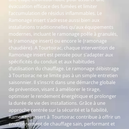
évacuation efficace des fumées et limiter
l’accumulation de résidus inflammables. Le
Ramonage insert s’adresse aussi bien aux
installations traditionnelles qu’aux équipements
modernes, incluant le ramonage poêle à granulés,
le {ramonage insert} ou encore le {ramonage
chaudière}. A Tourtoirac, chaque intervention de
Ramonage insert est pensée pour s’adapter aux
spécificités du conduit et aux habitudes
d’utilisation du chauffage. Le ramonage débistrage
à Tourtoirac ne se limite pas à un simple entretien
saisonnier. Il s’inscrit dans une démarche globale
de prévention, visant à améliorer le tirage,
optimiser le rendement énergétique et prolonger
la durée de vie des installations. Grâce à une
approche centrée sur la sécurité et la fiabilité,
Ramonage insert à Tourtoirac contribue à offrir un
environnement de chauffage sain, performant et