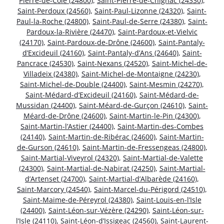
Pierre-de-Côle (24800)
,
Saint-Pierre-de-Chignac (24330)
,
Saint-Perdoux (24560)
,
Saint-Paul-Lizonne (24320)
,
Saint-
Paul-la-Roche (24800)
,
Saint-Paul-de-Serre (24380)
,
Saint-
Pardoux-la-Rivière (24470)
,
Saint-Pardoux-et-Vielvic
(24170)
,
Saint-Pardoux-de-Drône (24600)
,
Saint-Pantaly-
d’Excideuil (24160)
,
Saint-Pantaly-d’Ans (24640)
,
Saint-
Pancrace (24530)
,
Saint-Nexans (24520)
,
Saint-Michel-de-
Villadeix (24380)
,
Saint-Michel-de-Montaigne (24230)
,
Saint-Michel-de-Double (24400)
,
Saint-Mesmin (24270)
,
Saint-Médard-d’Excideuil (24160)
,
Saint-Médard-de-
Mussidan (24400)
,
Saint-Méard-de-Gurçon (24610)
,
Saint-
Méard-de-Drône (24600)
,
Saint-Martin-le-Pin (24300)
,
Saint-Martin-l’Astier (24400)
,
Saint-Martin-des-Combes
(24140)
,
Saint-Martin-de-Ribérac (24600)
,
Saint-Martin-
de-Gurson (24610)
,
Saint-Martin-de-Fressengeas (24800)
,
Saint-Martial-Viveyrol (24320)
,
Saint-Martial-de-Valette
(24300)
,
Saint-Martial-de-Nabirat (24250)
,
Saint-Martial-
d’Artenset (24700)
,
Saint-Martial-d’Albarède (24160)
,
Saint-Marcory (24540)
,
Saint-Marcel-du-Périgord (24510)
,
Saint-Maime-de-Péreyrol (24380)
,
Saint-Louis-en-l’Isle
(24400)
,
Saint-Léon-sur-Vézère (24290)
,
Saint-Léon-sur-
l’Isle (24110)
,
Saint-Léon-d’Issigeac (24560)
,
Saint-Laurent-