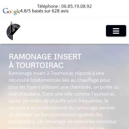
Téléphone :
06.85.19.08.92
4.8/5 basés sur 628 avis
RAMONAGE INSERT
À TOURTOIRAC
Ramonage insert à Tourtoirac répond à une
nécessité fondamentale liée au chauffage pour
tous les foyers utilisant une cheminée, un poêle ou
une chaudière. Dans une ville comme Tourtoirac,
où les périodes de chauffe sont fréquentes, le
recours à un professionnel du ramonage permet
de garantir un fonctionnement optimal des
installations. Le ramonage de cheminée constitue
une étape incontournable pour assurer une