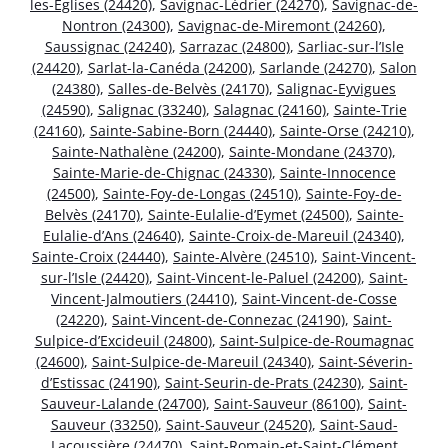
les-Églises (24420)
,
Savignac-Lédrier (24270)
,
Savignac-de-
Nontron (24300)
,
Savignac-de-Miremont (24260)
,
Saussignac (24240)
,
Sarrazac (24800)
,
Sarliac-sur-l’Isle
(24420)
,
Sarlat-la-Canéda (24200)
,
Sarlande (24270)
,
Salon
(24380)
,
Salles-de-Belvès (24170)
,
Salignac-Eyvigues
(24590)
,
Salignac (33240)
,
Salagnac (24160)
,
Sainte-Trie
(24160)
,
Sainte-Sabine-Born (24440)
,
Sainte-Orse (24210)
,
Sainte-Nathalène (24200)
,
Sainte-Mondane (24370)
,
Sainte-Marie-de-Chignac (24330)
,
Sainte-Innocence
(24500)
,
Sainte-Foy-de-Longas (24510)
,
Sainte-Foy-de-
Belvès (24170)
,
Sainte-Eulalie-d’Eymet (24500)
,
Sainte-
Eulalie-d’Ans (24640)
,
Sainte-Croix-de-Mareuil (24340)
,
Sainte-Croix (24440)
,
Sainte-Alvère (24510)
,
Saint-Vincent-
sur-l’Isle (24420)
,
Saint-Vincent-le-Paluel (24200)
,
Saint-
Vincent-Jalmoutiers (24410)
,
Saint-Vincent-de-Cosse
(24220)
,
Saint-Vincent-de-Connezac (24190)
,
Saint-
Sulpice-d’Excideuil (24800)
,
Saint-Sulpice-de-Roumagnac
(24600)
,
Saint-Sulpice-de-Mareuil (24340)
,
Saint-Séverin-
d’Estissac (24190)
,
Saint-Seurin-de-Prats (24230)
,
Saint-
Sauveur-Lalande (24700)
,
Saint-Sauveur (86100)
,
Saint-
Sauveur (33250)
,
Saint-Sauveur (24520)
,
Saint-Saud-
Lacoussière (24470)
,
Saint-Romain-et-Saint-Clément