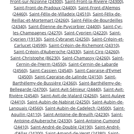
Front-sur-Nizonne (24300)
,
Saint-Front-la-Rivière (24300)
,
Saint-Front-de-Pradoux (24400)
,
Saint-Front-d’Alemps
(24460)
,
Saint-Félix-de-Villadeix (24510)
,
Saint-Félix-de-
Reillac-et-Mortemart (24260)
,
Saint-Félix-de-Bourdeilles
(24340)
,
Saint-Étienne-de-Puycorbier (24400)
,
Saint-Cyr-
les-Champagnes (24270)
,
Saint-Cyprien (24220)
,
Saint-
Cyprien (19130)
,
Saint-Cybranet (24250)
,
Saint-Crépin-et-
Carlucet (24590)
,
Saint-Crépin-de-Richemont (24310)
,
Saint-Crépin-d’Auberoche (24330)
,
Saint-Cirq (24260)
,
Saint-Christophe (86230)
,
Saint-Chamassy (24260)
,
Saint-
Cernin-de-l’Herm (24550)
,
Saint-Cernin-de-Labarde
(24560)
,
Saint-Cassien (24540)
,
Saint-Capraise-d’Eymet
(24500)
,
Saint-Capraise-de-Lalinde (24150)
,
Saint-
Barthélemy-de-Bussière (24360)
,
Saint-Barthélemy-de-
Bellegarde (24700)
,
Saint-Avit-Sénieur (24440)
,
Saint-Avit-
Rivière (24540)
,
Saint-Avit-de-Vialard (24260)
,
Saint-Aulaye
(24410)
,
Saint-Aubin-de-Nabirat (24250)
,
Saint-Aubin-de-
Lanquais (24560)
,
Saint-Aubin-de-Cadelech (24500)
,
Saint-
Aquilin (24110)
,
Saint-Antoine-de-Breuilh (24230)
,
Saint-
Antoine-d’Auberoche (24330)
,
Saint-Antoine-Cumond
(24410)
,
Saint-André-de-Double (24190)
,
Saint-André-
d’Allas (24200)
,
Saint-Amand-de-Vergt (24380)
,
Saint-