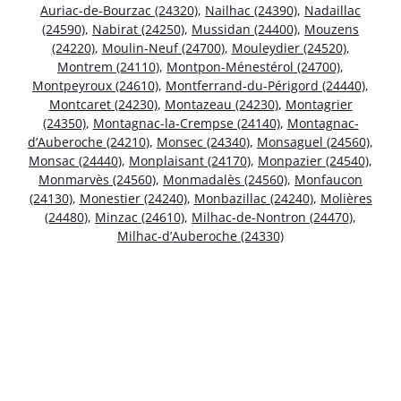
Auriac-de-Bourzac (24320)
,
Nailhac (24390)
,
Nadaillac
(24590)
,
Nabirat (24250)
,
Mussidan (24400)
,
Mouzens
(24220)
,
Moulin-Neuf (24700)
,
Mouleydier (24520)
,
Montrem (24110)
,
Montpon-Ménestérol (24700)
,
Montpeyroux (24610)
,
Montferrand-du-Périgord (24440)
,
Montcaret (24230)
,
Montazeau (24230)
,
Montagrier
(24350)
,
Montagnac-la-Crempse (24140)
,
Montagnac-
d’Auberoche (24210)
,
Monsec (24340)
,
Monsaguel (24560)
,
Monsac (24440)
,
Monplaisant (24170)
,
Monpazier (24540)
,
Monmarvès (24560)
,
Monmadalès (24560)
,
Monfaucon
(24130)
,
Monestier (24240)
,
Monbazillac (24240)
,
Molières
(24480)
,
Minzac (24610)
,
Milhac-de-Nontron (24470)
,
Milhac-d’Auberoche (24330)