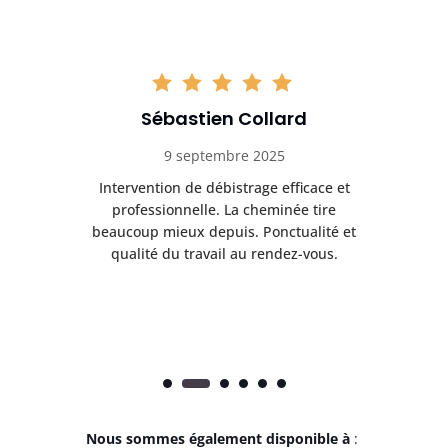
Sébastien Collard
9 septembre 2025
il
Intervention de débistrage efficace et
Ra
professionnelle. La cheminée tire
ri
e
beaucoup mieux depuis. Ponctualité et
ap
.
qualité du travail au rendez-vous.
Nous sommes également disponible à
: