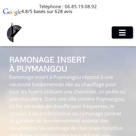
Téléphone :
06.85.19.08.92
4.8/5 basés sur 628 avis
RAMONAGE INSERT
À PUYMANGOU
Ramonage insert à Puymangou répond à une
nécessité fondamentale liée au chauffage pour
tous les foyers utilisant une cheminée, un poêle ou
une chaudière. Dans une ville comme Puymangou,
où les périodes de chauffe sont fréquentes, le
recours à un professionnel du ramonage permet
de garantir un fonctionnement optimal des
installations. Le ramonage de cheminée constitue
une étape incontournable pour assurer une