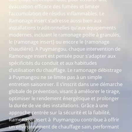
évacuation efficace des fumées et limiter
l’accumulation de résidus inflammables. Le
Ramonage insert s’adresse aussi bien aux
installations traditionnelles qu’aux équipements
modernes, incluant le ramonage poêle à granulés,
le {ramonage insert} ou encore le {ramonage
chaudière}. A Puymangou, chaque intervention de
Ramonage insert est pensée pour s’adapter aux
spécificités du conduit et aux habitudes
d’utilisation du chauffage. Le ramonage débistrage
à Puymangou ne se limite pas à un simple
entretien saisonnier. Il s’inscrit dans une démarche
globale de prévention, visant à améliorer le tirage,
optimiser le rendement énergétique et prolonger
la durée de vie des installations. Grâce à une
approche centrée sur la sécurité et la fiabilité,
Ramonage insert à Puymangou contribue à offrir
un environnement de chauffage sain, performant