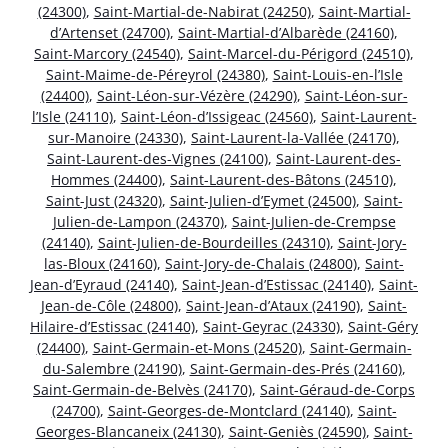
(24300)
,
Saint-Martial-de-Nabirat (24250)
,
Saint-Martial-
d’Artenset (24700)
,
Saint-Martial-d’Albarède (24160)
,
Saint-Marcory (24540)
,
Saint-Marcel-du-Périgord (24510)
,
Saint-Maime-de-Péreyrol (24380)
,
Saint-Louis-en-l’Isle
(24400)
,
Saint-Léon-sur-Vézère (24290)
,
Saint-Léon-sur-
l’Isle (24110)
,
Saint-Léon-d’Issigeac (24560)
,
Saint-Laurent-
sur-Manoire (24330)
,
Saint-Laurent-la-Vallée (24170)
,
Saint-Laurent-des-Vignes (24100)
,
Saint-Laurent-des-
Hommes (24400)
,
Saint-Laurent-des-Bâtons (24510)
,
Saint-Just (24320)
,
Saint-Julien-d’Eymet (24500)
,
Saint-
Julien-de-Lampon (24370)
,
Saint-Julien-de-Crempse
(24140)
,
Saint-Julien-de-Bourdeilles (24310)
,
Saint-Jory-
las-Bloux (24160)
,
Saint-Jory-de-Chalais (24800)
,
Saint-
Jean-d’Eyraud (24140)
,
Saint-Jean-d’Estissac (24140)
,
Saint-
Jean-de-Côle (24800)
,
Saint-Jean-d’Ataux (24190)
,
Saint-
Hilaire-d’Estissac (24140)
,
Saint-Geyrac (24330)
,
Saint-Géry
(24400)
,
Saint-Germain-et-Mons (24520)
,
Saint-Germain-
du-Salembre (24190)
,
Saint-Germain-des-Prés (24160)
,
Saint-Germain-de-Belvès (24170)
,
Saint-Géraud-de-Corps
(24700)
,
Saint-Georges-de-Montclard (24140)
,
Saint-
Georges-Blancaneix (24130)
,
Saint-Geniès (24590)
,
Saint-