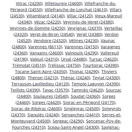
Vitrac (24200)
,
Villetoureix (24600)
,
Villefranche-du-
Périgord (24550)
,
Villefranche-de-Lonchat (24610)
,
Villars
(24530)
,
Villamblard (24140)
,
Villac (24120)
,
Vieux-Mareuil
(24340)
,
Vézac (24220)
,
Veyrines-de-Vergt (24380)
,
Veyrines-de-Domme (24250)
,
Veyrignac (24370)
,
Verteillac
(24320)
,
Vergt-de-Biron (24540)
,
Vergt (24380)
,
Verdon
(24520)
,
Vendoire (24320)
,
Vélines (24230)
,
Vaunac
(24800)
,
Varennes (86110)
,
Varennes (24150)
,
Varaignes
(24360)
,
Vanxains (24600)
,
Valojoulx (24290)
,
Vallereuil
(24190)
,
Valeuil (24310)
,
Urval (24480)
,
Tursac (24620)
,
Trémolat (24510)
,
Trélissac (24750)
,
Tourtoirac (24390)
,
Tocane-Saint-Apre (24350)
,
Thonac (24290)
,
Thiviers
(24800)
,
Thenon (24210)
,
Thénac (24240)
,
Teyjat (24300)
,
Terrasson-Lavilledieu (24120)
,
Temple-Laguyon (24390)
,
Teillots (24390)
,
Tayac (33570)
,
Tamniès (24620)
,
Sourzac
(24400)
,
Soulaures (24540)
,
Soudat (24360)
,
Sorges
(24460)
,
Sorges (24420)
,
Siorac-en-Périgord (24170)
,
Siorac-de-Ribérac (24600)
,
Singleyrac (24500)
,
Simeyrols
(24370)
,
Sigoulès (24240)
,
Servanches (24410)
,
Serres-et-
Montguyard (24500)
,
Sergeac (24290)
,
Sencenac-Puy-de-
Fourches (24310)
,
Sceau-Saint-Angel (24300)
,
Savignac-