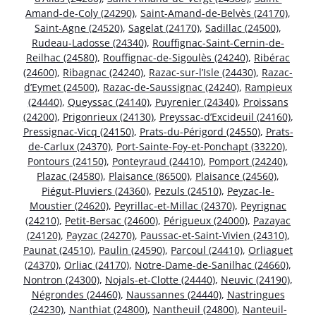
Amand-de-Coly (24290)
,
Saint-Amand-de-Belvès (24170)
,
Saint-Agne (24520)
,
Sagelat (24170)
,
Sadillac (24500)
,
Rudeau-Ladosse (24340)
,
Rouffignac-Saint-Cernin-de-
Reilhac (24580)
,
Rouffignac-de-Sigoulès (24240)
,
Ribérac
(24600)
,
Ribagnac (24240)
,
Razac-sur-l’Isle (24430)
,
Razac-
d’Eymet (24500)
,
Razac-de-Saussignac (24240)
,
Rampieux
(24440)
,
Queyssac (24140)
,
Puyrenier (24340)
,
Proissans
(24200)
,
Prigonrieux (24130)
,
Preyssac-d’Excideuil (24160)
,
Pressignac-Vicq (24150)
,
Prats-du-Périgord (24550)
,
Prats-
de-Carlux (24370)
,
Port-Sainte-Foy-et-Ponchapt (33220)
,
Pontours (24150)
,
Ponteyraud (24410)
,
Pomport (24240)
,
Plazac (24580)
,
Plaisance (86500)
,
Plaisance (24560)
,
Piégut-Pluviers (24360)
,
Pezuls (24510)
,
Peyzac-le-
Moustier (24620)
,
Peyrillac-et-Millac (24370)
,
Peyrignac
(24210)
,
Petit-Bersac (24600)
,
Périgueux (24000)
,
Pazayac
(24120)
,
Payzac (24270)
,
Paussac-et-Saint-Vivien (24310)
,
Paunat (24510)
,
Paulin (24590)
,
Parcoul (24410)
,
Orliaguet
(24370)
,
Orliac (24170)
,
Notre-Dame-de-Sanilhac (24660)
,
Nontron (24300)
,
Nojals-et-Clotte (24440)
,
Neuvic (24190)
,
Négrondes (24460)
,
Naussannes (24440)
,
Nastringues
(24230)
,
Nanthiat (24800)
,
Nantheuil (24800)
,
Nanteuil-