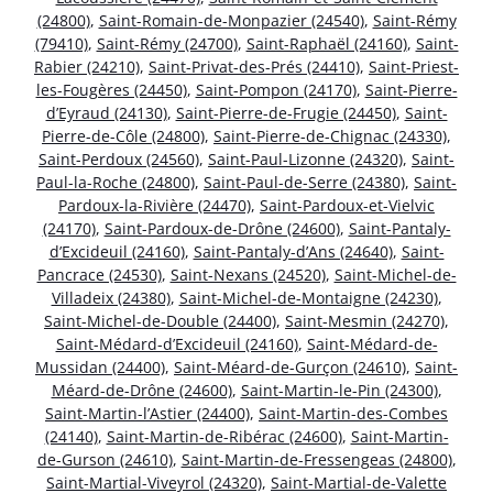
(24800)
,
Saint-Romain-de-Monpazier (24540)
,
Saint-Rémy
(79410)
,
Saint-Rémy (24700)
,
Saint-Raphaël (24160)
,
Saint-
Rabier (24210)
,
Saint-Privat-des-Prés (24410)
,
Saint-Priest-
les-Fougères (24450)
,
Saint-Pompon (24170)
,
Saint-Pierre-
d’Eyraud (24130)
,
Saint-Pierre-de-Frugie (24450)
,
Saint-
Pierre-de-Côle (24800)
,
Saint-Pierre-de-Chignac (24330)
,
Saint-Perdoux (24560)
,
Saint-Paul-Lizonne (24320)
,
Saint-
Paul-la-Roche (24800)
,
Saint-Paul-de-Serre (24380)
,
Saint-
Pardoux-la-Rivière (24470)
,
Saint-Pardoux-et-Vielvic
(24170)
,
Saint-Pardoux-de-Drône (24600)
,
Saint-Pantaly-
d’Excideuil (24160)
,
Saint-Pantaly-d’Ans (24640)
,
Saint-
Pancrace (24530)
,
Saint-Nexans (24520)
,
Saint-Michel-de-
Villadeix (24380)
,
Saint-Michel-de-Montaigne (24230)
,
Saint-Michel-de-Double (24400)
,
Saint-Mesmin (24270)
,
Saint-Médard-d’Excideuil (24160)
,
Saint-Médard-de-
Mussidan (24400)
,
Saint-Méard-de-Gurçon (24610)
,
Saint-
Méard-de-Drône (24600)
,
Saint-Martin-le-Pin (24300)
,
Saint-Martin-l’Astier (24400)
,
Saint-Martin-des-Combes
(24140)
,
Saint-Martin-de-Ribérac (24600)
,
Saint-Martin-
de-Gurson (24610)
,
Saint-Martin-de-Fressengeas (24800)
,
Saint-Martial-Viveyrol (24320)
,
Saint-Martial-de-Valette