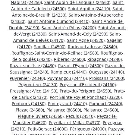
Nabirat (24250)
,
Saint-Aubin-de-Lanquais (24560)
,
Saint-
Aubin-de-Cadelech (24500)
,
Saint-Aquilin (24110)
,
Saint-
Antoine-de-Breuilh (24230)
,
Saint-Antoine-d’Auberoche
(24330)
,
Saint-Antoine-Cumond (24410)
,
Saint-André-de-
Double (24190)
,
Saint-André-d’Allas (24200)
,
Saint-Amand-
de-Vergt (24380)
,
Saint-Amand-de-Coly (24290)
,
Saint-
Amand-de-Belvès (24170)
,
Saint-Agne (24520)
,
Sagelat
(24170)
,
Sadillac (24500)
,
Rudeau-Ladosse (24340)
,
Rouffignac-Saint-Cernin-de-Reilhac (24580)
,
Rouffignac-
de-Sigoulès (24240)
,
Ribérac (24600)
,
Ribagnac (24240)
,
Razac-sur-l’Isle (24430)
,
Razac-d’Eymet (24500)
,
Razac-de-
Saussignac (24240)
,
Rampieux (24440)
,
Queyssac (24140)
,
Puyrenier (24340)
,
Puymangou (24410)
,
Proissans (24200)
,
Prigonrieux (24130)
,
Preyssac-d’Excideuil (24160)
,
Pressignac-Vicq (24150)
,
Prats-du-Périgord (24550)
,
Prats-
de-Carlux (24370)
,
Port-Sainte-Foy-et-Ponchapt (33220)
,
Pontours (24150)
,
Ponteyraud (24410)
,
Pomport (24240)
,
Plazac (24580)
,
Plaisance (86500)
,
Plaisance (24560)
,
Piégut-Pluviers (24360)
,
Pezuls (24510)
,
Peyzac-le-
Moustier (24620)
,
Peyrillac-et-Millac (24370)
,
Peyrignac
(24210)
,
Petit-Bersac (24600)
,
Périgueux (24000)
,
Pazayac