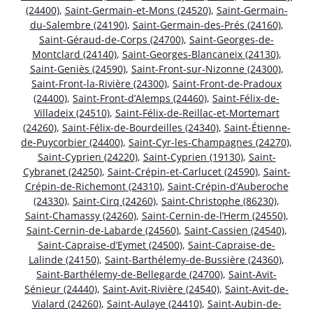
(24400)
,
Saint-Germain-et-Mons (24520)
,
Saint-Germain-
du-Salembre (24190)
,
Saint-Germain-des-Prés (24160)
,
Saint-Géraud-de-Corps (24700)
,
Saint-Georges-de-
Montclard (24140)
,
Saint-Georges-Blancaneix (24130)
,
Saint-Geniès (24590)
,
Saint-Front-sur-Nizonne (24300)
,
Saint-Front-la-Rivière (24300)
,
Saint-Front-de-Pradoux
(24400)
,
Saint-Front-d’Alemps (24460)
,
Saint-Félix-de-
Villadeix (24510)
,
Saint-Félix-de-Reillac-et-Mortemart
(24260)
,
Saint-Félix-de-Bourdeilles (24340)
,
Saint-Étienne-
de-Puycorbier (24400)
,
Saint-Cyr-les-Champagnes (24270)
,
Saint-Cyprien (24220)
,
Saint-Cyprien (19130)
,
Saint-
Cybranet (24250)
,
Saint-Crépin-et-Carlucet (24590)
,
Saint-
Crépin-de-Richemont (24310)
,
Saint-Crépin-d’Auberoche
(24330)
,
Saint-Cirq (24260)
,
Saint-Christophe (86230)
,
Saint-Chamassy (24260)
,
Saint-Cernin-de-l’Herm (24550)
,
Saint-Cernin-de-Labarde (24560)
,
Saint-Cassien (24540)
,
Saint-Capraise-d’Eymet (24500)
,
Saint-Capraise-de-
Lalinde (24150)
,
Saint-Barthélemy-de-Bussière (24360)
,
Saint-Barthélemy-de-Bellegarde (24700)
,
Saint-Avit-
Sénieur (24440)
,
Saint-Avit-Rivière (24540)
,
Saint-Avit-de-
Vialard (24260)
,
Saint-Aulaye (24410)
,
Saint-Aubin-de-