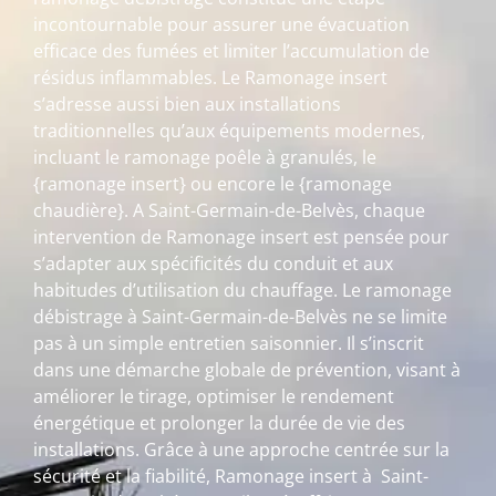
incontournable pour assurer une évacuation
efficace des fumées et limiter l’accumulation de
résidus inflammables. Le Ramonage insert
s’adresse aussi bien aux installations
traditionnelles qu’aux équipements modernes,
incluant le ramonage poêle à granulés, le
{ramonage insert} ou encore le {ramonage
chaudière}. A Saint-Germain-de-Belvès, chaque
intervention de Ramonage insert est pensée pour
s’adapter aux spécificités du conduit et aux
habitudes d’utilisation du chauffage. Le ramonage
débistrage à Saint-Germain-de-Belvès ne se limite
pas à un simple entretien saisonnier. Il s’inscrit
dans une démarche globale de prévention, visant à
améliorer le tirage, optimiser le rendement
énergétique et prolonger la durée de vie des
installations. Grâce à une approche centrée sur la
sécurité et la fiabilité, Ramonage insert à Saint-