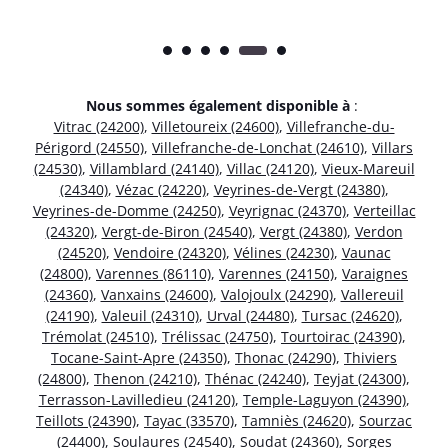
Nous sommes également disponible à
:
Vitrac (24200)
,
Villetoureix (24600)
,
Villefranche-du-
Périgord (24550)
,
Villefranche-de-Lonchat (24610)
,
Villars
(24530)
,
Villamblard (24140)
,
Villac (24120)
,
Vieux-Mareuil
(24340)
,
Vézac (24220)
,
Veyrines-de-Vergt (24380)
,
Veyrines-de-Domme (24250)
,
Veyrignac (24370)
,
Verteillac
(24320)
,
Vergt-de-Biron (24540)
,
Vergt (24380)
,
Verdon
(24520)
,
Vendoire (24320)
,
Vélines (24230)
,
Vaunac
(24800)
,
Varennes (86110)
,
Varennes (24150)
,
Varaignes
(24360)
,
Vanxains (24600)
,
Valojoulx (24290)
,
Vallereuil
(24190)
,
Valeuil (24310)
,
Urval (24480)
,
Tursac (24620)
,
Trémolat (24510)
,
Trélissac (24750)
,
Tourtoirac (24390)
,
Tocane-Saint-Apre (24350)
,
Thonac (24290)
,
Thiviers
(24800)
,
Thenon (24210)
,
Thénac (24240)
,
Teyjat (24300)
,
Terrasson-Lavilledieu (24120)
,
Temple-Laguyon (24390)
,
Teillots (24390)
,
Tayac (33570)
,
Tamniès (24620)
,
Sourzac
(24400)
,
Soulaures (24540)
,
Soudat (24360)
,
Sorges