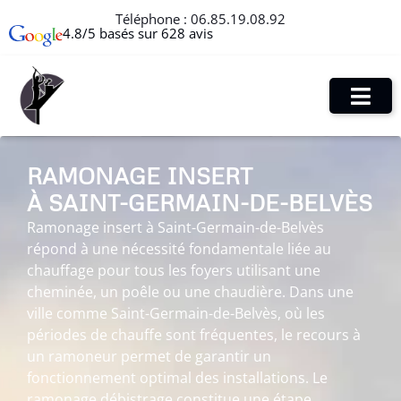
Téléphone :
06.85.19.08.92
4.8/5 basés sur 628 avis
RAMONAGE INSERT
À SAINT-GERMAIN-DE-BELVÈS
Ramonage insert à Saint-Germain-de-Belvès
répond à une nécessité fondamentale liée au
chauffage pour tous les foyers utilisant une
cheminée, un poêle ou une chaudière. Dans une
ville comme Saint-Germain-de-Belvès, où les
périodes de chauffe sont fréquentes, le recours à
un ramoneur permet de garantir un
fonctionnement optimal des installations. Le
ramonage débistrage constitue une étape