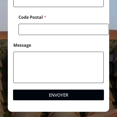
s
s
a
Code Postal
*
g
e
Message
ENVOYER