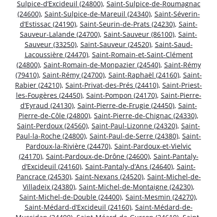
Sulpice-d’Excideuil (24800)
,
Saint-Sulpice-de-Roumagnac
(24600)
,
Saint-Sulpice-de-Mareuil (24340)
,
Saint-Séverin-
d’Estissac (24190)
,
Saint-Seurin-de-Prats (24230)
,
Saint-
Sauveur-Lalande (24700)
,
Saint-Sauveur (86100)
,
Saint-
Sauveur (33250)
,
Saint-Sauveur (24520)
,
Saint-Saud-
Lacoussière (24470)
,
Saint-Romain-et-Saint-Clément
(24800)
,
Saint-Romain-de-Monpazier (24540)
,
Saint-Rémy
(79410)
,
Saint-Rémy (24700)
,
Saint-Raphaël (24160)
,
Saint-
Rabier (24210)
,
Saint-Privat-des-Prés (24410)
,
Saint-Priest-
les-Fougères (24450)
,
Saint-Pompon (24170)
,
Saint-Pierre-
d’Eyraud (24130)
,
Saint-Pierre-de-Frugie (24450)
,
Saint-
Pierre-de-Côle (24800)
,
Saint-Pierre-de-Chignac (24330)
,
Saint-Perdoux (24560)
,
Saint-Paul-Lizonne (24320)
,
Saint-
Paul-la-Roche (24800)
,
Saint-Paul-de-Serre (24380)
,
Saint-
Pardoux-la-Rivière (24470)
,
Saint-Pardoux-et-Vielvic
(24170)
,
Saint-Pardoux-de-Drône (24600)
,
Saint-Pantaly-
d’Excideuil (24160)
,
Saint-Pantaly-d’Ans (24640)
,
Saint-
Pancrace (24530)
,
Saint-Nexans (24520)
,
Saint-Michel-de-
Villadeix (24380)
,
Saint-Michel-de-Montaigne (24230)
,
Saint-Michel-de-Double (24400)
,
Saint-Mesmin (24270)
,
Saint-Médard-d’Excideuil (24160)
,
Saint-Médard-de-