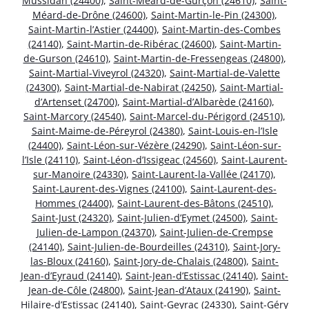
Mussidan (24400)
,
Saint-Méard-de-Gurçon (24610)
,
Saint-
Méard-de-Drône (24600)
,
Saint-Martin-le-Pin (24300)
,
Saint-Martin-l’Astier (24400)
,
Saint-Martin-des-Combes
(24140)
,
Saint-Martin-de-Ribérac (24600)
,
Saint-Martin-
de-Gurson (24610)
,
Saint-Martin-de-Fressengeas (24800)
,
Saint-Martial-Viveyrol (24320)
,
Saint-Martial-de-Valette
(24300)
,
Saint-Martial-de-Nabirat (24250)
,
Saint-Martial-
d’Artenset (24700)
,
Saint-Martial-d’Albarède (24160)
,
Saint-Marcory (24540)
,
Saint-Marcel-du-Périgord (24510)
,
Saint-Maime-de-Péreyrol (24380)
,
Saint-Louis-en-l’Isle
(24400)
,
Saint-Léon-sur-Vézère (24290)
,
Saint-Léon-sur-
l’Isle (24110)
,
Saint-Léon-d’Issigeac (24560)
,
Saint-Laurent-
sur-Manoire (24330)
,
Saint-Laurent-la-Vallée (24170)
,
Saint-Laurent-des-Vignes (24100)
,
Saint-Laurent-des-
Hommes (24400)
,
Saint-Laurent-des-Bâtons (24510)
,
Saint-Just (24320)
,
Saint-Julien-d’Eymet (24500)
,
Saint-
Julien-de-Lampon (24370)
,
Saint-Julien-de-Crempse
(24140)
,
Saint-Julien-de-Bourdeilles (24310)
,
Saint-Jory-
las-Bloux (24160)
,
Saint-Jory-de-Chalais (24800)
,
Saint-
Jean-d’Eyraud (24140)
,
Saint-Jean-d’Estissac (24140)
,
Saint-
Jean-de-Côle (24800)
,
Saint-Jean-d’Ataux (24190)
,
Saint-
Hilaire-d’Estissac (24140)
,
Saint-Geyrac (24330)
,
Saint-Géry