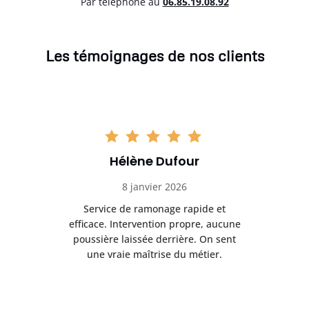
Par téléphone au
06.85.19.08.92
Les témoignages de nos clients
Hélène Dufour
8 janvier 2026
ec
Service de ramonage rapide et
les
efficace. Intervention propre, aucune
r
is
poussière laissée derrière. On sent
net
.
une vraie maîtrise du métier.