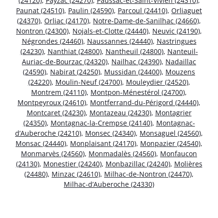
(24120)
,
Payzac (24270)
,
Paussac-et-Saint-Vivien (24310)
,
Paunat (24510)
,
Paulin (24590)
,
Parcoul (24410)
,
Orliaguet
(24370)
,
Orliac (24170)
,
Notre-Dame-de-Sanilhac (24660)
,
Nontron (24300)
,
Nojals-et-Clotte (24440)
,
Neuvic (24190)
,
Négrondes (24460)
,
Naussannes (24440)
,
Nastringues
(24230)
,
Nanthiat (24800)
,
Nantheuil (24800)
,
Nanteuil-
Auriac-de-Bourzac (24320)
,
Nailhac (24390)
,
Nadaillac
(24590)
,
Nabirat (24250)
,
Mussidan (24400)
,
Mouzens
(24220)
,
Moulin-Neuf (24700)
,
Mouleydier (24520)
,
Montrem (24110)
,
Montpon-Ménestérol (24700)
,
Montpeyroux (24610)
,
Montferrand-du-Périgord (24440)
,
Montcaret (24230)
,
Montazeau (24230)
,
Montagrier
(24350)
,
Montagnac-la-Crempse (24140)
,
Montagnac-
d’Auberoche (24210)
,
Monsec (24340)
,
Monsaguel (24560)
,
Monsac (24440)
,
Monplaisant (24170)
,
Monpazier (24540)
,
Monmarvès (24560)
,
Monmadalès (24560)
,
Monfaucon
(24130)
,
Monestier (24240)
,
Monbazillac (24240)
,
Molières
(24480)
,
Minzac (24610)
,
Milhac-de-Nontron (24470)
,
Milhac-d’Auberoche (24330)