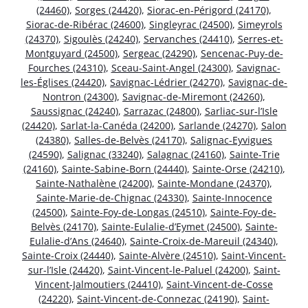
(24460)
,
Sorges (24420)
,
Siorac-en-Périgord (24170)
,
Siorac-de-Ribérac (24600)
,
Singleyrac (24500)
,
Simeyrols
(24370)
,
Sigoulès (24240)
,
Servanches (24410)
,
Serres-et-
Montguyard (24500)
,
Sergeac (24290)
,
Sencenac-Puy-de-
Fourches (24310)
,
Sceau-Saint-Angel (24300)
,
Savignac-
les-Églises (24420)
,
Savignac-Lédrier (24270)
,
Savignac-de-
Nontron (24300)
,
Savignac-de-Miremont (24260)
,
Saussignac (24240)
,
Sarrazac (24800)
,
Sarliac-sur-l’Isle
(24420)
,
Sarlat-la-Canéda (24200)
,
Sarlande (24270)
,
Salon
(24380)
,
Salles-de-Belvès (24170)
,
Salignac-Eyvigues
(24590)
,
Salignac (33240)
,
Salagnac (24160)
,
Sainte-Trie
(24160)
,
Sainte-Sabine-Born (24440)
,
Sainte-Orse (24210)
,
Sainte-Nathalène (24200)
,
Sainte-Mondane (24370)
,
Sainte-Marie-de-Chignac (24330)
,
Sainte-Innocence
(24500)
,
Sainte-Foy-de-Longas (24510)
,
Sainte-Foy-de-
Belvès (24170)
,
Sainte-Eulalie-d’Eymet (24500)
,
Sainte-
Eulalie-d’Ans (24640)
,
Sainte-Croix-de-Mareuil (24340)
,
Sainte-Croix (24440)
,
Sainte-Alvère (24510)
,
Saint-Vincent-
sur-l’Isle (24420)
,
Saint-Vincent-le-Paluel (24200)
,
Saint-
Vincent-Jalmoutiers (24410)
,
Saint-Vincent-de-Cosse
(24220)
,
Saint-Vincent-de-Connezac (24190)
,
Saint-