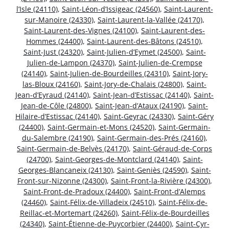
l’Isle (24110)
,
Saint-Léon-d’Issigeac (24560)
,
Saint-Laurent-
sur-Manoire (24330)
,
Saint-Laurent-la-Vallée (24170)
,
Saint-Laurent-des-Vignes (24100)
,
Saint-Laurent-des-
Hommes (24400)
,
Saint-Laurent-des-Bâtons (24510)
,
Saint-Just (24320)
,
Saint-Julien-d’Eymet (24500)
,
Saint-
Julien-de-Lampon (24370)
,
Saint-Julien-de-Crempse
(24140)
,
Saint-Julien-de-Bourdeilles (24310)
,
Saint-Jory-
las-Bloux (24160)
,
Saint-Jory-de-Chalais (24800)
,
Saint-
Jean-d’Eyraud (24140)
,
Saint-Jean-d’Estissac (24140)
,
Saint-
Jean-de-Côle (24800)
,
Saint-Jean-d’Ataux (24190)
,
Saint-
Hilaire-d’Estissac (24140)
,
Saint-Geyrac (24330)
,
Saint-Géry
(24400)
,
Saint-Germain-et-Mons (24520)
,
Saint-Germain-
du-Salembre (24190)
,
Saint-Germain-des-Prés (24160)
,
Saint-Germain-de-Belvès (24170)
,
Saint-Géraud-de-Corps
(24700)
,
Saint-Georges-de-Montclard (24140)
,
Saint-
Georges-Blancaneix (24130)
,
Saint-Geniès (24590)
,
Saint-
Front-sur-Nizonne (24300)
,
Saint-Front-la-Rivière (24300)
,
Saint-Front-de-Pradoux (24400)
,
Saint-Front-d’Alemps
(24460)
,
Saint-Félix-de-Villadeix (24510)
,
Saint-Félix-de-
Reillac-et-Mortemart (24260)
,
Saint-Félix-de-Bourdeilles
(24340)
,
Saint-Étienne-de-Puycorbier (24400)
,
Saint-Cyr-