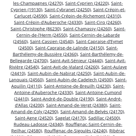
les-Champagnes (24270)
,
Saint-Cyprien (24220)
,
Saint-
Cyprien (19130)
,
Saint-Cybranet (24250)
,
Saint-Crépin-et-
Carlucet (24590)
,
Saint-Crépin-de-Richemont (24310)
,
Saint-Crépin-d’Auberoche (24330)
,
Saint-Cirq (24260)
,
Saint-Christophe (86230)
,
Saint-Chamassy (24260)
,
Saint-
Cernin-de-l’Herm (24550)
,
Saint-Cernin-de-Labarde
(24560)
,
Saint-Cassien (24540)
,
Saint-Capraise-d’Eymet
(24500)
,
Saint-Capraise-de-Lalinde (24150)
,
Saint-
Barthélemy-de-Bussière (24360)
,
Saint-Barthélemy-de-
Bellegarde (24700)
,
Saint-Avit-Sénieur (24440)
,
Saint-Avit-
Rivière (24540)
,
Saint-Avit-de-Vialard (24260)
,
Saint-Aulaye
(24410)
,
Saint-Aubin-de-Nabirat (24250)
,
Saint-Aubin-de-
Lanquais (24560)
,
Saint-Aubin-de-Cadelech (24500)
,
Saint-
Aquilin (24110)
,
Saint-Antoine-de-Breuilh (24230)
,
Saint-
Antoine-d’Auberoche (24330)
,
Saint-Antoine-Cumond
(24410)
,
Saint-André-de-Double (24190)
,
Saint-André-
d’Allas (24200)
,
Saint-Amand-de-Vergt (24380)
,
Saint-
Amand-de-Coly (24290)
,
Saint-Amand-de-Belvès (24170)
,
Saint-Agne (24520)
,
Sagelat (24170)
,
Sadillac (24500)
,
Rudeau-Ladosse (24340)
,
Rouffignac-Saint-Cernin-de-
Reilhac (24580)
,
Rouffignac-de-Sigoulès (24240)
,
Ribérac