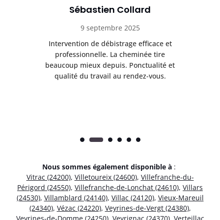
Sébastien Collard
9 septembre 2025
il
Intervention de débistrage efficace et
Ra
professionnelle. La cheminée tire
ri
e
beaucoup mieux depuis. Ponctualité et
ap
.
qualité du travail au rendez-vous.
Nous sommes également disponible à
:
Vitrac (24200)
,
Villetoureix (24600)
,
Villefranche-du-
Périgord (24550)
,
Villefranche-de-Lonchat (24610)
,
Villars
(24530)
,
Villamblard (24140)
,
Villac (24120)
,
Vieux-Mareuil
(24340)
,
Vézac (24220)
,
Veyrines-de-Vergt (24380)
,
Veyrines-de-Domme (24250)
,
Veyrignac (24370)
,
Verteillac