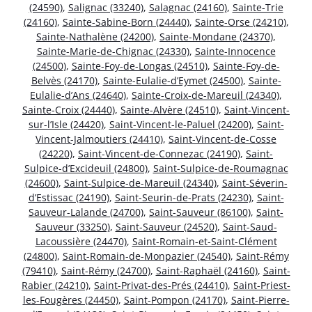
(24590)
,
Salignac (33240)
,
Salagnac (24160)
,
Sainte-Trie
(24160)
,
Sainte-Sabine-Born (24440)
,
Sainte-Orse (24210)
,
Sainte-Nathalène (24200)
,
Sainte-Mondane (24370)
,
Sainte-Marie-de-Chignac (24330)
,
Sainte-Innocence
(24500)
,
Sainte-Foy-de-Longas (24510)
,
Sainte-Foy-de-
Belvès (24170)
,
Sainte-Eulalie-d’Eymet (24500)
,
Sainte-
Eulalie-d’Ans (24640)
,
Sainte-Croix-de-Mareuil (24340)
,
Sainte-Croix (24440)
,
Sainte-Alvère (24510)
,
Saint-Vincent-
sur-l’Isle (24420)
,
Saint-Vincent-le-Paluel (24200)
,
Saint-
Vincent-Jalmoutiers (24410)
,
Saint-Vincent-de-Cosse
(24220)
,
Saint-Vincent-de-Connezac (24190)
,
Saint-
Sulpice-d’Excideuil (24800)
,
Saint-Sulpice-de-Roumagnac
(24600)
,
Saint-Sulpice-de-Mareuil (24340)
,
Saint-Séverin-
d’Estissac (24190)
,
Saint-Seurin-de-Prats (24230)
,
Saint-
Sauveur-Lalande (24700)
,
Saint-Sauveur (86100)
,
Saint-
Sauveur (33250)
,
Saint-Sauveur (24520)
,
Saint-Saud-
Lacoussière (24470)
,
Saint-Romain-et-Saint-Clément
(24800)
,
Saint-Romain-de-Monpazier (24540)
,
Saint-Rémy
(79410)
,
Saint-Rémy (24700)
,
Saint-Raphaël (24160)
,
Saint-
Rabier (24210)
,
Saint-Privat-des-Prés (24410)
,
Saint-Priest-
les-Fougères (24450)
,
Saint-Pompon (24170)
,
Saint-Pierre-