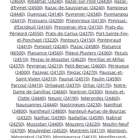
(24600)
,
Ribagnac (24240)
,
Razac-sur-l’Isle (24430)
,
Razac-
d’Eymet (24500)
,
Razac-de-Saussignac (24240)
,
Rampieux
(24440)
,
Queyssac (24140)
,
Puyrenier (24340)
,
Puymangou
(24410)
,
Proissans (24200)
,
Prigonrieux (24130)
,
Preyssac-
d’Excideuil (24160)
,
Pressignac-Vicq (24150)
,
Prats-du-
Périgord (24550)
,
Prats-de-Carlux (24370)
,
Port-Sainte-Foy-
et-Ponchapt (33220)
,
Pontours (24150)
,
Ponteyraud
(24410)
,
Pomport (24240)
,
Plazac (24580)
,
Plaisance
(86500)
,
Plaisance (24560)
,
Piégut-Pluviers (24360)
,
Pezuls
(24510)
,
Peyzac-le-Moustier (24620)
,
Peyrillac-et-Millac
(24370)
,
Peyrignac (24210)
,
Petit-Bersac (24600)
,
Périgueux
(24000)
,
Pazayac (24120)
,
Payzac (24270)
,
Paussac-et-
Saint-Vivien (24310)
,
Paunat (24510)
,
Paulin (24590)
,
Parcoul (24410)
,
Orliaguet (24370)
,
Orliac (24170)
,
Notre-
Dame-de-Sanilhac (24660)
,
Nontron (24300)
,
Nojals-et-
Clotte (24440)
,
Neuvic (24190)
,
Négrondes (24460)
,
Naussannes (24440)
,
Nastringues (24230)
,
Nanthiat
(24800)
,
Nantheuil (24800)
,
Nanteuil-Auriac-de-Bourzac
(24320)
,
Nailhac (24390)
,
Nadaillac (24590)
,
Nabirat
(24250)
,
Mussidan (24400)
,
Mouzens (24220)
,
Moulin-Neuf
(24700)
,
Mouleydier (24520)
,
Montrem (24110)
,
Montpon-
Ménestérol (24700)
,
Montpeyroux (24610)
,
Montferrand-