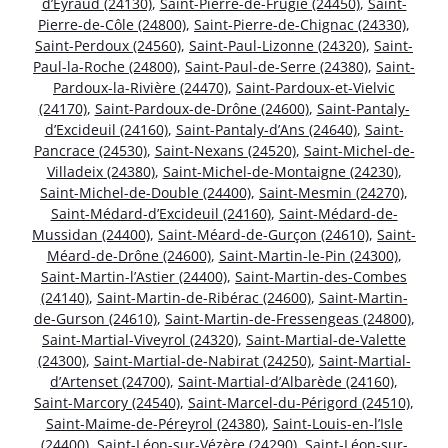
d’Eyraud (24130)
,
Saint-Pierre-de-Frugie (24450)
,
Saint-
Pierre-de-Côle (24800)
,
Saint-Pierre-de-Chignac (24330)
,
Saint-Perdoux (24560)
,
Saint-Paul-Lizonne (24320)
,
Saint-
Paul-la-Roche (24800)
,
Saint-Paul-de-Serre (24380)
,
Saint-
Pardoux-la-Rivière (24470)
,
Saint-Pardoux-et-Vielvic
(24170)
,
Saint-Pardoux-de-Drône (24600)
,
Saint-Pantaly-
d’Excideuil (24160)
,
Saint-Pantaly-d’Ans (24640)
,
Saint-
Pancrace (24530)
,
Saint-Nexans (24520)
,
Saint-Michel-de-
Villadeix (24380)
,
Saint-Michel-de-Montaigne (24230)
,
Saint-Michel-de-Double (24400)
,
Saint-Mesmin (24270)
,
Saint-Médard-d’Excideuil (24160)
,
Saint-Médard-de-
Mussidan (24400)
,
Saint-Méard-de-Gurçon (24610)
,
Saint-
Méard-de-Drône (24600)
,
Saint-Martin-le-Pin (24300)
,
Saint-Martin-l’Astier (24400)
,
Saint-Martin-des-Combes
(24140)
,
Saint-Martin-de-Ribérac (24600)
,
Saint-Martin-
de-Gurson (24610)
,
Saint-Martin-de-Fressengeas (24800)
,
Saint-Martial-Viveyrol (24320)
,
Saint-Martial-de-Valette
(24300)
,
Saint-Martial-de-Nabirat (24250)
,
Saint-Martial-
d’Artenset (24700)
,
Saint-Martial-d’Albarède (24160)
,
Saint-Marcory (24540)
,
Saint-Marcel-du-Périgord (24510)
,
Saint-Maime-de-Péreyrol (24380)
,
Saint-Louis-en-l’Isle
(24400)
,
Saint-Léon-sur-Vézère (24290)
,
Saint-Léon-sur-