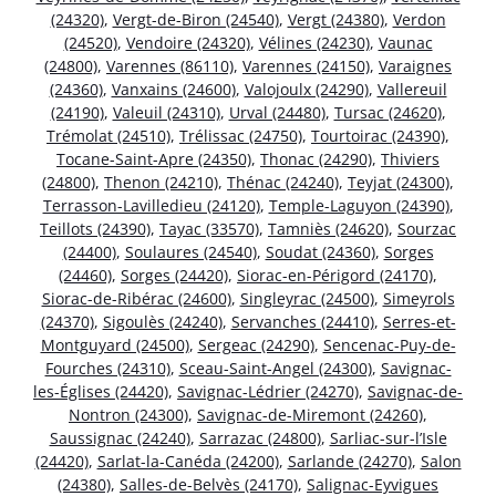
(24320)
,
Vergt-de-Biron (24540)
,
Vergt (24380)
,
Verdon
(24520)
,
Vendoire (24320)
,
Vélines (24230)
,
Vaunac
(24800)
,
Varennes (86110)
,
Varennes (24150)
,
Varaignes
(24360)
,
Vanxains (24600)
,
Valojoulx (24290)
,
Vallereuil
(24190)
,
Valeuil (24310)
,
Urval (24480)
,
Tursac (24620)
,
Trémolat (24510)
,
Trélissac (24750)
,
Tourtoirac (24390)
,
Tocane-Saint-Apre (24350)
,
Thonac (24290)
,
Thiviers
(24800)
,
Thenon (24210)
,
Thénac (24240)
,
Teyjat (24300)
,
Terrasson-Lavilledieu (24120)
,
Temple-Laguyon (24390)
,
Teillots (24390)
,
Tayac (33570)
,
Tamniès (24620)
,
Sourzac
(24400)
,
Soulaures (24540)
,
Soudat (24360)
,
Sorges
(24460)
,
Sorges (24420)
,
Siorac-en-Périgord (24170)
,
Siorac-de-Ribérac (24600)
,
Singleyrac (24500)
,
Simeyrols
(24370)
,
Sigoulès (24240)
,
Servanches (24410)
,
Serres-et-
Montguyard (24500)
,
Sergeac (24290)
,
Sencenac-Puy-de-
Fourches (24310)
,
Sceau-Saint-Angel (24300)
,
Savignac-
les-Églises (24420)
,
Savignac-Lédrier (24270)
,
Savignac-de-
Nontron (24300)
,
Savignac-de-Miremont (24260)
,
Saussignac (24240)
,
Sarrazac (24800)
,
Sarliac-sur-l’Isle
(24420)
,
Sarlat-la-Canéda (24200)
,
Sarlande (24270)
,
Salon
(24380)
,
Salles-de-Belvès (24170)
,
Salignac-Eyvigues