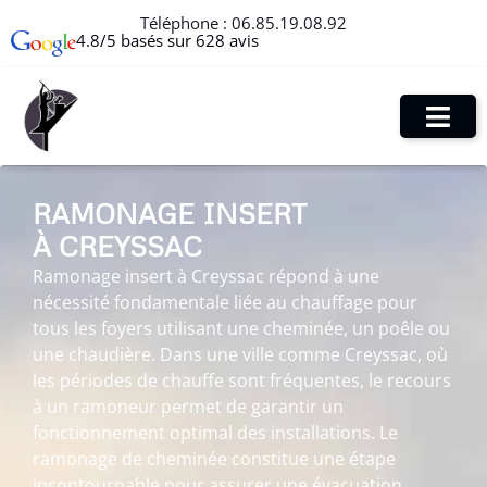
Téléphone :
06.85.19.08.92
4.8/5 basés sur 628 avis
RAMONAGE INSERT
À CREYSSAC
Ramonage insert à Creyssac répond à une
nécessité fondamentale liée au chauffage pour
tous les foyers utilisant une cheminée, un poêle ou
une chaudière. Dans une ville comme Creyssac, où
les périodes de chauffe sont fréquentes, le recours
à un ramoneur permet de garantir un
fonctionnement optimal des installations. Le
ramonage de cheminée constitue une étape
incontournable pour assurer une évacuation