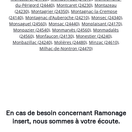
du-Périgord (24440)
,
Montcaret (24230)
,
Montazeau
(24230)
,
Montagrier (24350)
,
Montagnac-la-Crempse
(24140)
,
Montagnac-d’Auberoche (24210)
,
Monsec (24340)
,
Monsaguel (24560)
,
Monsac (24440)
,
Monplaisant (24170)
,
Monpazier (24540)
,
Monmarvès (24560)
,
Monmadalès
(24560)
,
Monfaucon (24130)
,
Monestier (24240)
,
Monbazillac (24240)
,
Molières (24480)
,
Minzac (24610)
,
Milhac-de-Nontron (24470)
En cas de besoin concernant Ramonage
insert, nous sommes à votre écoute.