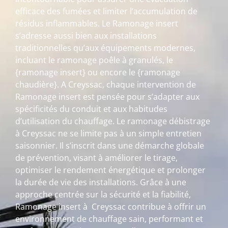
efficace des fumées et limiter l’accumulation de
résidus inflammables. Le Ramonage insert
s’adresse aussi bien aux installations
traditionnelles qu’aux équipements modernes,
incluant le ramonage poêle à granulés, le
{ramonage insert} ou encore le {ramonage
chaudière}. A Creyssac, chaque intervention de
Ramonage insert est pensée pour s’adapter aux
spécificités du conduit et aux habitudes
d’utilisation du chauffage. Le ramonage débistrage
à Creyssac ne se limite pas à un simple entretien
saisonnier. Il s’inscrit dans une démarche globale
de prévention, visant à améliorer le tirage,
optimiser le rendement énergétique et prolonger
la durée de vie des installations. Grâce à une
approche centrée sur la sécurité et la fiabilité,
Ramonage insert à Creyssac contribue à offrir un
environnement de chauffage sain, performant et