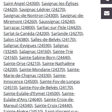
Saint-Angel (24300)
,
Savignac-les-Églises
(24420)
,
Savignac-Lédrier (24270)
,
Savignac-de-Nontron (24300)
,
Savignac-de-
Miremont (24260)
,
Saussignac (24240)
,
Sarrazac (24800)
,
Sarliac-sur-l’Isle (24420)
,
Sarlat-la-Canéda (24200)
,
Sarlande (24270)
,
Salon (24380)
,
Salles-de-Belvès (24170)
,
Salignac-Eyvigues (24590)
,
Salignac
(33240)
,
Salagnac (24160)
,
Sainte-Trie
(24160)
,
Sainte-Sabine-Born (24440)
,
Sainte-Orse (24210)
,
Sainte-Nathalène
(24200)
,
Sainte-Mondane (24370)
,
Sainte-
Marie-de-Chignac (24330)
,
Sainte-
Innocence (24500)
,
Sainte-Foy-de-Longas
(24510)
,
Sainte-Foy-de-Belvès (24170)
,
Sainte-Eulalie-d’Eymet (24500)
,
Sainte-
Eulalie-d’Ans (24640)
,
Sainte-Croix-de-
Mareuil (24340)
,
Sainte-Croix (24440)
,
Sainte-Alvère (24510)
,
Saint-Vincent-sur-