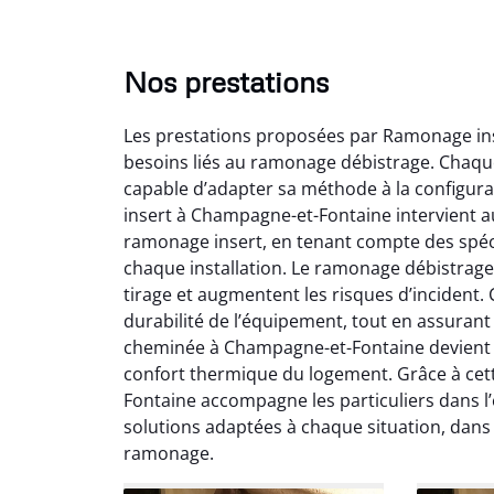
Nos prestations
Les prestations proposées par Ramonage in
besoins liés au ramonage débistrage. Chaque
capable d’adapter sa méthode à la configurat
insert à Champagne-et-Fontaine intervient a
ramonage insert, en tenant compte des spéci
chaque installation. Le ramonage débistrage
Lo
tirage et augmentent les risques d’incident.
durabilité de l’équipement, tout en assura
2
cheminée à Champagne-et-Fontaine devient ai
Trè
confort thermique du logement. Grâce à ce
débist
Fontaine accompagne les particuliers dans l’e
Chemi
solutions adaptées à chaque situation, dans
nettoyé
ramonage.
nette
re