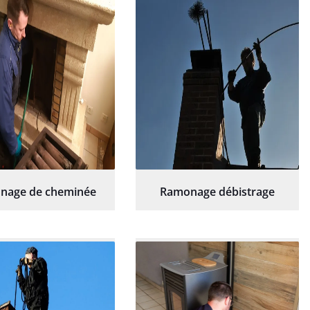
hésitation.
nage de cheminée
Ramonage débistrage