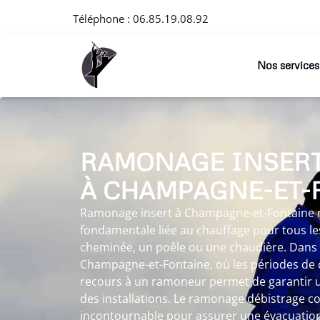
Téléphone :
06.85.19.08.92
Nos services
RAMONAGE INSER
À CHAMPAGNE-ET-
Ramonage insert à Champagne-et-Fontaine 
fondamentale liée au chauffage pour tous les
cheminée, un poêle ou une chaudière. Dans
Champagne-et-Fontaine, où les périodes de c
recours à un ramoneur permet de garantir 
des installations. Le ramonage débistrage c
incontournable pour assurer une évacuation