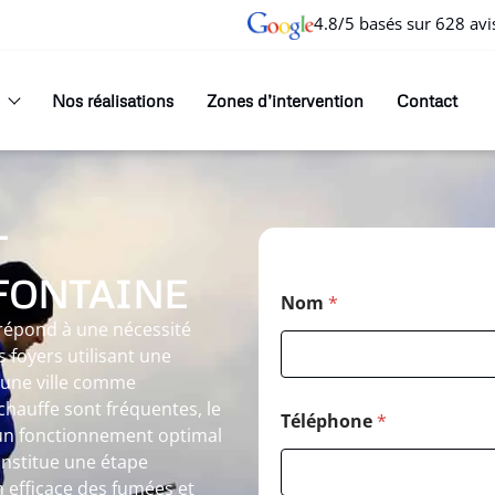
4.8/5 basés sur 628 avi
Nos réalisations
Zones d’intervention
Contact
T
FONTAINE
Nom
*
répond à une nécessité
 foyers utilisant une
 une ville comme
hauffe sont fréquentes, le
Téléphone
*
un fonctionnement optimal
onstitue une étape
 efficace des fumées et