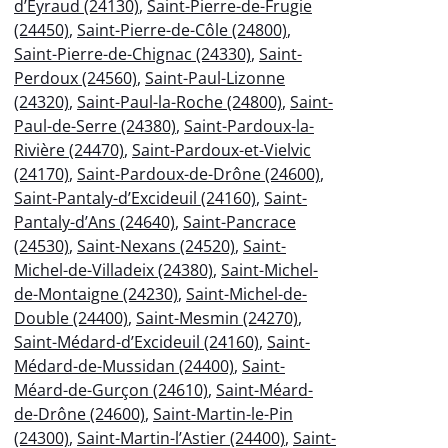
d’Eyraud (24130)
,
Saint-Pierre-de-Frugie
(24450)
,
Saint-Pierre-de-Côle (24800)
,
Saint-Pierre-de-Chignac (24330)
,
Saint-
Perdoux (24560)
,
Saint-Paul-Lizonne
(24320)
,
Saint-Paul-la-Roche (24800)
,
Saint-
Paul-de-Serre (24380)
,
Saint-Pardoux-la-
Rivière (24470)
,
Saint-Pardoux-et-Vielvic
(24170)
,
Saint-Pardoux-de-Drône (24600)
,
Saint-Pantaly-d’Excideuil (24160)
,
Saint-
Pantaly-d’Ans (24640)
,
Saint-Pancrace
(24530)
,
Saint-Nexans (24520)
,
Saint-
Michel-de-Villadeix (24380)
,
Saint-Michel-
de-Montaigne (24230)
,
Saint-Michel-de-
Double (24400)
,
Saint-Mesmin (24270)
,
Saint-Médard-d’Excideuil (24160)
,
Saint-
Médard-de-Mussidan (24400)
,
Saint-
Méard-de-Gurçon (24610)
,
Saint-Méard-
de-Drône (24600)
,
Saint-Martin-le-Pin
(24300)
,
Saint-Martin-l’Astier (24400)
,
Saint-