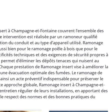
sert à Champagne-et-Fontaine couvrent l’ensemble des
 intervention est réalisée par un ramoneur qualifié
ion du conduit et au type d’appareil utilisé. Ramonage
ussi bien pour le ramonage poêle à bois que pour le
ficités techniques et des exigences de sécurité propres à
 permet d’éliminer les dépôts tenaces qui nuisent au
ïc Marchand
Claire Vautrin
 Chaque prestation de Ramonage insert vise à améliorer la
nt une évacuation optimale des fumées. Le ramonage de
4 janvier 2026
21 juin 2025
nsi un acte préventif indispensable pour préserver le
s bon travail de
Ramonage très bien réalisé,
tte approche globale, Ramonage insert à Champagne-et-
rage et ramonage.
travail propre et soigné.
ntretien régulier de leurs installations, en apportant des
née parfaitement
Toutes les explications ont
 le respect des normes et des bonnes pratiques du
e et fonctionnement
été claires et le conduit a été
ment amélioré. Je
laissé impeccable. Service
commande sans
sérieux et rassurant.