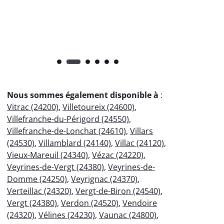
pr
Nous sommes également disponible à
:
Vitrac (24200)
,
Villetoureix (24600)
,
Villefranche-du-Périgord (24550)
,
Villefranche-de-Lonchat (24610)
,
Villars
(24530)
,
Villamblard (24140)
,
Villac (24120)
,
Vieux-Mareuil (24340)
,
Vézac (24220)
,
Veyrines-de-Vergt (24380)
,
Veyrines-de-
Domme (24250)
,
Veyrignac (24370)
,
Verteillac (24320)
,
Vergt-de-Biron (24540)
,
Vergt (24380)
,
Verdon (24520)
,
Vendoire
(24320)
,
Vélines (24230)
,
Vaunac (24800)
,