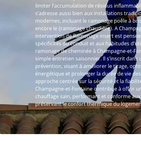
limiter l’accumulation de résidus inflammab
s’adresse aussi bien aux installations tradi
modernes, incluant le ramonage poêle à bois
encore le {ramonage chaudière}. A Champag
intervention de Ramonage insert est pensée
spécificités du conduit et aux habitudes d’ut
ramonage de cheminée à Champagne-et-Fonta
simple entretien saisonnier. Il s’inscrit dan
prévention, visant à améliorer le tirage, op
énergétique et prolonger la durée de vie des
approche centrée sur la sécurité et la fiabil
Champagne-et-Fontaine contribue à offrir 
chauffage sain, performant et conforme aux 
préservant le confort thermique du logemen