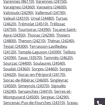
Varennes (86110)
,
Varennes (24150)
,
Varaignes (24360)
,
Vanxains (24600)
,
Valojoulx (24290)
,
Vallereuil (24190)
,
Valeuil (24310)
,
Urval (24480)
,
Tursac
(24620)
,
Trémolat (24510)
,
Trélissac
(24750)
,
Tourtoirac (24390)
,
Tocane-Saint-
Apre (24350)
,
Thonac (24290)
,
Thiviers
(24800)
,
Thenon (24210)
,
Thénac (24240)
,
Teyjat (24300)
,
Terrasson-Lavilledieu
(24120)
,
Temple-Laguyon (24390)
,
Teillots
(24390)
,
Tayac (33570)
,
Tamniès (24620)
,
Sourzac (24400)
,
Soulaures (24540)
,
Soudat (24360)
,
Sorges (24460)
,
Sorges
(24420)
,
Siorac-en-Périgord (24170)
,
Siorac-de-Ribérac (24600)
,
Singleyrac
(24500)
,
Simeyrols (24370)
,
Sigoulès
(24240)
,
Servanches (24410)
,
Serres-et-
Montguyard (24500)
,
Sergeac (24290)
,
Sencenac-Puy-de-Fourches (24310)
,
Sceau-