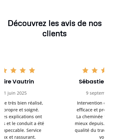
Découvrez les avis de nos
clients
Sébastien Collard
Amand
9 septembre 2025
3 nov
Intervention de débistrage
Ramonag
efficace et professionnelle.
beaucou
La cheminée tire beaucoup
Protection 
mieux depuis. Ponctualité et
après i
qualité du travail au rendez-
conseil
vous.
l’entret