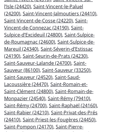
l’Isle (24420)
,
Saint-Vincent-le-Paluel
(24200)
,
Saint-Vincent-Jalmoutiers (24410)
,
Saint-Vincent-de-Cosse (24220)
,
Saint-
Vincent-de-Connezac (24190)
,
Saint-
Sulpice-d’Excideuil (24800)
,
Saint-Sulpice-
de-Roumagnac (24600)
,
Saint-Sulpice-de-
Mareuil (24340)
,
Saint-Séverin-d’Estissac
(24190)
,
Saint-Seurin-de-Prats (24230)
,
Saint-Sauveur-Lalande (24700)
,
Saint-
Sauveur (86100)
,
Saint-Sauveur (33250)
,
Saint-Sauveur (24520)
,
Saint-Saud-
Lacoussière (24470)
,
Saint-Romain-et-
Saint-Clément (24800)
,
Saint-Romain-de-
Monpazier (24540)
,
Saint-Rémy (79410)
,
Saint-Rémy (24700)
,
Saint-Raphaël (24160)
,
Saint-Rabier (24210)
,
Saint-Privat-des-Prés
(24410)
,
Saint-Priest-les-Fougères (24450)
,
Saint-Pompon (24170)
,
Saint-Pierre-