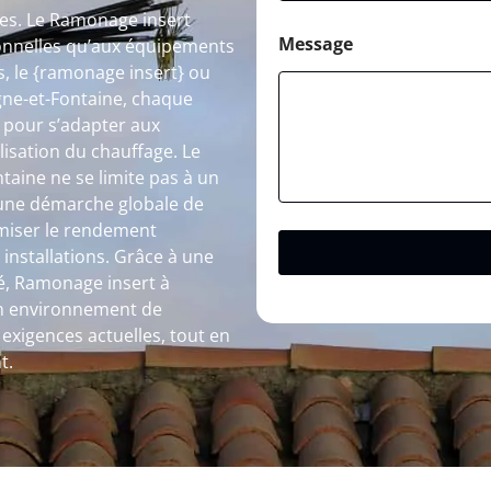
les. Le Ramonage insert
Message
tionnelles qu’aux équipements
, le {ramonage insert} ou
ne-et-Fontaine, chaque
 pour s’adapter aux
ilisation du chauffage. Le
ine ne se limite pas à un
s une démarche globale de
timiser le rendement
 installations. Grâce à une
ité, Ramonage insert à
un environnement de
exigences actuelles, tout en
t.