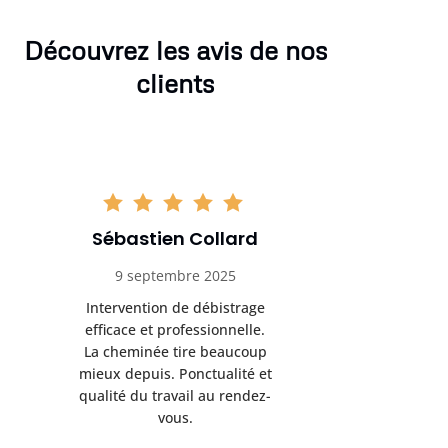
Découvrez les avis de nos
clients
Sébastien Collard
Amand
9 septembre 2025
3 nov
Intervention de débistrage
Ramonag
efficace et professionnelle.
beaucou
La cheminée tire beaucoup
Protection 
mieux depuis. Ponctualité et
après i
qualité du travail au rendez-
conseil
vous.
l’entret
pr