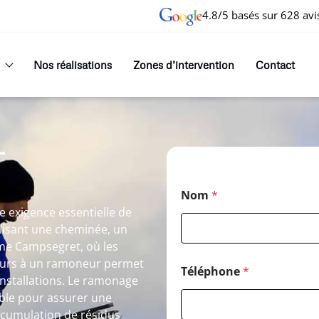
4.8/5 basés sur 628 avi
Nos réalisations
Zones d’intervention
Contact
T
Nom
*
 exigence essentielle de
ilisant une cheminée, un
me Campsegret, où les
cours à un ramoneur permet
Téléphone
*
nstallations. Le ramonage
ble pour assurer une
accumulation de résidus