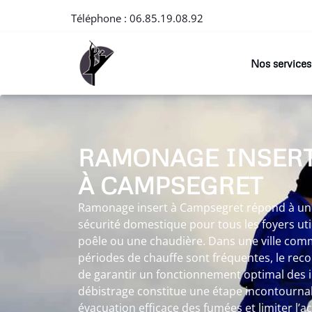
Téléphone :
06.85.19.08.92
Nos services
RAMONAGE INSER
À CAMPSEGRET
Ramonage insert à Campsegret répond à une
sécurité domestique pour tous les foyers ut
poêle ou une chaudière. Dans une ville com
périodes de chauffe sont fréquentes, le re
de garantir un fonctionnement optimal des i
débistrage constitue une étape incontourna
évacuation efficace des fumées et limiter l’