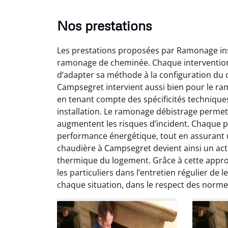
Nos prestations
Les prestations proposées par Ramonage ins
ramonage de cheminée. Chaque intervention
d’adapter sa méthode à la configuration du c
Campsegret intervient aussi bien pour le r
en tenant compte des spécificités technique
installation. Le ramonage débistrage permet 
Lo
augmentent les risques d’incident. Chaque p
performance énergétique, tout en assurant
2
chaudière à Campsegret devient ainsi un act
Trè
thermique du logement. Grâce à cette app
débist
les particuliers dans l’entretien régulier de 
Chemi
chaque situation, dans le respect des norm
nettoyé
nette
re