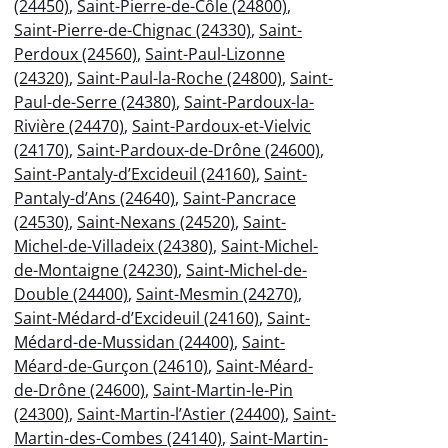
(24450)
,
Saint-Pierre-de-Côle (24800)
,
Saint-Pierre-de-Chignac (24330)
,
Saint-
Perdoux (24560)
,
Saint-Paul-Lizonne
(24320)
,
Saint-Paul-la-Roche (24800)
,
Saint-
Paul-de-Serre (24380)
,
Saint-Pardoux-la-
Rivière (24470)
,
Saint-Pardoux-et-Vielvic
(24170)
,
Saint-Pardoux-de-Drône (24600)
,
Saint-Pantaly-d’Excideuil (24160)
,
Saint-
Pantaly-d’Ans (24640)
,
Saint-Pancrace
(24530)
,
Saint-Nexans (24520)
,
Saint-
Michel-de-Villadeix (24380)
,
Saint-Michel-
de-Montaigne (24230)
,
Saint-Michel-de-
Double (24400)
,
Saint-Mesmin (24270)
,
Saint-Médard-d’Excideuil (24160)
,
Saint-
Médard-de-Mussidan (24400)
,
Saint-
Méard-de-Gurçon (24610)
,
Saint-Méard-
de-Drône (24600)
,
Saint-Martin-le-Pin
(24300)
,
Saint-Martin-l’Astier (24400)
,
Saint-
Martin-des-Combes (24140)
,
Saint-Martin-