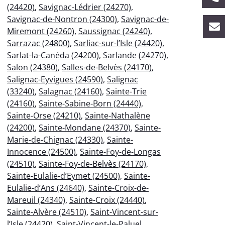
(24420)
,
Savignac-Lédrier (24270)
,
Savignac-de-Nontron (24300)
,
Savignac-de-
Miremont (24260)
,
Saussignac (24240)
,
Sarrazac (24800)
,
Sarliac-sur-l’Isle (24420)
,
Sarlat-la-Canéda (24200)
,
Sarlande (24270)
,
Salon (24380)
,
Salles-de-Belvès (24170)
,
Salignac-Eyvigues (24590)
,
Salignac
(33240)
,
Salagnac (24160)
,
Sainte-Trie
(24160)
,
Sainte-Sabine-Born (24440)
,
Sainte-Orse (24210)
,
Sainte-Nathalène
(24200)
,
Sainte-Mondane (24370)
,
Sainte-
Marie-de-Chignac (24330)
,
Sainte-
Innocence (24500)
,
Sainte-Foy-de-Longas
(24510)
,
Sainte-Foy-de-Belvès (24170)
,
Sainte-Eulalie-d’Eymet (24500)
,
Sainte-
Eulalie-d’Ans (24640)
,
Sainte-Croix-de-
Mareuil (24340)
,
Sainte-Croix (24440)
,
Sainte-Alvère (24510)
,
Saint-Vincent-sur-
l’Isle (24420)
,
Saint-Vincent-le-Paluel