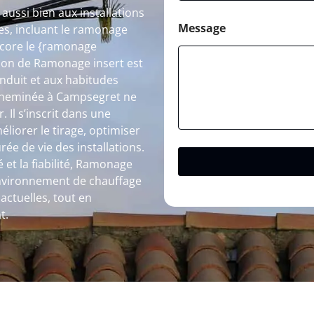
ussi bien aux installations
Message
s, incluant le ramonage
ncore le {ramonage
ion de Ramonage insert est
onduit et aux habitudes
 cheminée à Campsegret ne
. Il s’inscrit dans une
liorer le tirage, optimiser
ée de vie des installations.
 et la fiabilité, Ramonage
environnement de chauffage
actuelles, tout en
t.