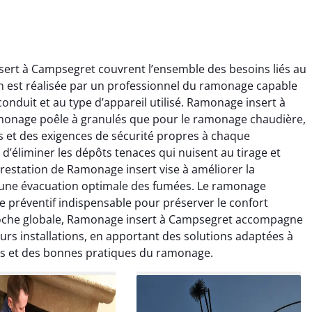
ert à Campsegret couvrent l’ensemble des besoins liés au
 est réalisée par un professionnel du ramonage capable
onduit et au type d’appareil utilisé. Ramonage insert à
amonage poêle à granulés que pour le ramonage chaudière,
s et des exigences de sécurité propres à chaque
d’éliminer les dépôts tenaces qui nuisent au tirage et
ïc Marchand
Claire Vautrin
restation de Ramonage insert vise à améliorer la
 une évacuation optimale des fumées. Le ramonage
4 janvier 2026
21 juin 2025
e préventif indispensable pour préserver le confort
s bon travail de
Ramonage très bien réalisé,
roche globale, Ramonage insert à Campsegret accompagne
rage et ramonage.
travail propre et soigné.
leurs installations, en apportant des solutions adaptées à
née parfaitement
Toutes les explications ont
es et des bonnes pratiques du ramonage.
e et fonctionnement
été claires et le conduit a été
ment amélioré. Je
laissé impeccable. Service
commande sans
sérieux et rassurant.
hésitation.