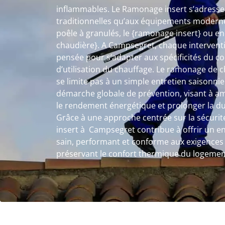
inflammables. Le Ramonage insert s’adresse a
traditionnelles qu’aux équipements moderne
poêle à granulés, le {ramonage insert} ou e
chaudière}. A Campsegret, chaque intervent
pensée pour s’adapter aux spécificités du c
d’utilisation du chauffage. Le ramonage de
se limite pas à un simple entretien saisonnier
démarche globale de prévention, visant à amé
le rendement énergétique et prolonger la dur
Grâce à une approche centrée sur la sécurité
insert à Campsegret contribue à offrir un 
sain, performant et conforme aux exigences 
préservant le confort thermique du logemen