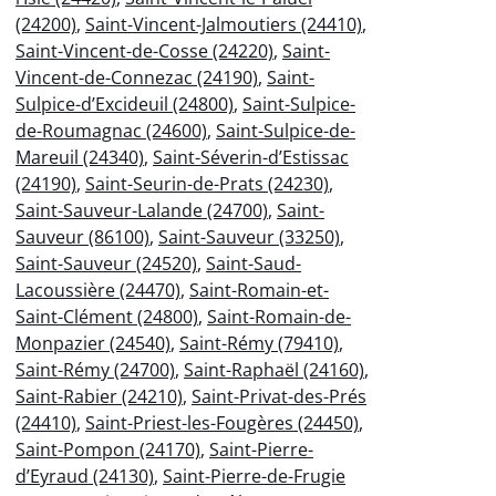
(24200)
,
Saint-Vincent-Jalmoutiers (24410)
,
Saint-Vincent-de-Cosse (24220)
,
Saint-
Vincent-de-Connezac (24190)
,
Saint-
Sulpice-d’Excideuil (24800)
,
Saint-Sulpice-
de-Roumagnac (24600)
,
Saint-Sulpice-de-
Mareuil (24340)
,
Saint-Séverin-d’Estissac
(24190)
,
Saint-Seurin-de-Prats (24230)
,
Saint-Sauveur-Lalande (24700)
,
Saint-
Sauveur (86100)
,
Saint-Sauveur (33250)
,
Saint-Sauveur (24520)
,
Saint-Saud-
Lacoussière (24470)
,
Saint-Romain-et-
Saint-Clément (24800)
,
Saint-Romain-de-
Monpazier (24540)
,
Saint-Rémy (79410)
,
Saint-Rémy (24700)
,
Saint-Raphaël (24160)
,
Saint-Rabier (24210)
,
Saint-Privat-des-Prés
(24410)
,
Saint-Priest-les-Fougères (24450)
,
Saint-Pompon (24170)
,
Saint-Pierre-
d’Eyraud (24130)
,
Saint-Pierre-de-Frugie