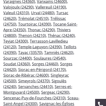
Varaignes (24360)
,
Vanxains (24600)
,
Valojoulx (24290)
,
Vallereuil (24190)
,
Valeuil (24310)
,
Urval (24480)
,
Tursac
(24620)
,
Trémolat (24510)
,
Trélissac
(24750)
,
Tourtoirac (24390)
,
Tocane-Saint-
Apre (24350)
,
Thonac (24290)
,
Thiviers
(24800)
,
Thenon (24210)
,
Thénac (24240)
,
Teyjat (24300)
,
Terrasson-Lavilledieu
(24120)
,
Temple-Laguyon (24390)
,
Teillots
(24390)
,
Tayac (33570)
,
Tamniès (24620)
,
Sourzac (24400)
,
Soulaures (24540)
,
Soudat (24360)
,
Sorges (24460)
,
Sorges
(24420)
,
Siorac-en-Périgord (24170)
,
Siorac-de-Ribérac (24600)
,
Singleyrac
(24500)
,
Simeyrols (24370)
,
Sigoulès
(24240)
,
Servanches (24410)
,
Serres-et-
Montguyard (24500)
,
Sergeac (24290)
,
Sencenac-Puy-de-Fourches (24310)
,
Sceau-
Saint-Angel (24300)
,
Savignac-les-Églises