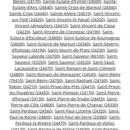
Belvès (24170)
,
Sainte-Eulalie-d’Eymet (24500)
,
Sainte-
Eulalie-d’Ans (24640)
,
Sainte-Croix-de-Mareuil (24340)
,
Sainte-Croix (24440)
,
Sainte-Alvère (24510)
,
Saint-Vincent-
sur-l’Isle (24420)
,
Saint-Vincent-le-Paluel (24200)
,
Saint-
Vincent-Jalmoutiers (24410)
,
Saint-Vincent-de-Cosse
(24220)
,
Saint-Vincent-de-Connezac (24190)
,
Saint-
Sulpice-d’Excideuil (24800)
,
Saint-Sulpice-de-Roumagnac
(24600)
,
Saint-Sulpice-de-Mareuil (24340)
,
Saint-Séverin-
d’Estissac (24190)
,
Saint-Seurin-de-Prats (24230)
,
Saint-
Sauveur-Lalande (24700)
,
Saint-Sauveur (86100)
,
Saint-
Sauveur (33250)
,
Saint-Sauveur (24520)
,
Saint-Saud-
Lacoussière (24470)
,
Saint-Romain-et-Saint-Clément
(24800)
,
Saint-Romain-de-Monpazier (24540)
,
Saint-Rémy
(79410)
,
Saint-Rémy (24700)
,
Saint-Raphaël (24160)
,
Saint-
Rabier (24210)
,
Saint-Privat-des-Prés (24410)
,
Saint-Priest-
les-Fougères (24450)
,
Saint-Pompon (24170)
,
Saint-Pierre-
d’Eyraud (24130)
,
Saint-Pierre-de-Frugie (24450)
,
Saint-
Pierre-de-Côle (24800)
,
Saint-Pierre-de-Chignac (24330)
,
Saint-Perdoux (24560)
,
Saint-Paul-Lizonne (24320)
,
Saint-
Paul-la-Roche (24800)
,
Saint-Paul-de-Serre (24380)
,
Saint-
Pardoux-la-Rivière (24470)
,
Saint-Pardoux-et-Vielvic
(24170)
,
Saint-Pardoux-de-Drône (24600)
,
Saint-Pantaly-