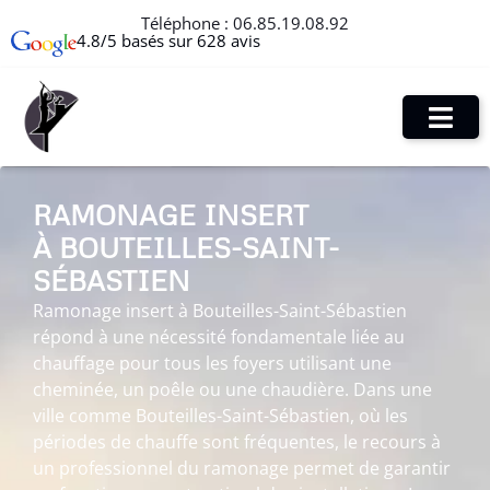
Téléphone :
06.85.19.08.92
4.8/5 basés sur 628 avis
RAMONAGE INSERT
À BOUTEILLES-SAINT-
SÉBASTIEN
Ramonage insert à Bouteilles-Saint-Sébastien
répond à une nécessité fondamentale liée au
chauffage pour tous les foyers utilisant une
cheminée, un poêle ou une chaudière. Dans une
ville comme Bouteilles-Saint-Sébastien, où les
périodes de chauffe sont fréquentes, le recours à
un professionnel du ramonage permet de garantir