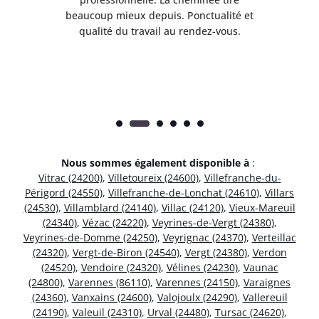
e
beaucoup mieux depuis. Ponctualité et
ap
.
qualité du travail au rendez-vous.
Nous sommes également disponible à
:
Vitrac (24200)
,
Villetoureix (24600)
,
Villefranche-du-
Périgord (24550)
,
Villefranche-de-Lonchat (24610)
,
Villars
(24530)
,
Villamblard (24140)
,
Villac (24120)
,
Vieux-Mareuil
(24340)
,
Vézac (24220)
,
Veyrines-de-Vergt (24380)
,
Veyrines-de-Domme (24250)
,
Veyrignac (24370)
,
Verteillac
(24320)
,
Vergt-de-Biron (24540)
,
Vergt (24380)
,
Verdon
(24520)
,
Vendoire (24320)
,
Vélines (24230)
,
Vaunac
(24800)
,
Varennes (86110)
,
Varennes (24150)
,
Varaignes
(24360)
,
Vanxains (24600)
,
Valojoulx (24290)
,
Vallereuil
(24190)
,
Valeuil (24310)
,
Urval (24480)
,
Tursac (24620)
,