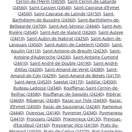
Cernin-de-l’Herm (24550)
,
Saint-Cernin-de-Labarde
(24560)
,
Saint-Cassien (24540)
,
Saint-Capraise-d’Eymet
(24500)
,
Saint-Capraise-de-Lalinde (24150)
,
Saint-
Barthélemy-de-Bussière (24360)
,
Saint-Barthélemy-de-
Bellegarde (24700)
,
Saint-Avit-Sénieur (24440)
,
Saint-Avit-
Rivière (24540)
,
Saint-Avit-de-Vialard (24260)
,
Saint-Aulaye
(24410)
,
Saint-Aubin-de-Nabirat (24250)
,
Saint-Aubin-de-
Lanquais (24560)
,
Saint-Aubin-de-Cadelech (24500)
,
Saint-
Aquilin (24110)
,
Saint-Antoine-de-Breuilh (24230)
,
Saint-
Antoine-d’Auberoche (24330)
,
Saint-Antoine-Cumond
(24410)
,
Saint-André-de-Double (24190)
,
Saint-André-
d’Allas (24200)
,
Saint-Amand-de-Vergt (24380)
,
Saint-
Amand-de-Coly (24290)
,
Saint-Amand-de-Belvès (24170)
,
Saint-Agne (24520)
,
Sagelat (24170)
,
Sadillac (24500)
,
Rudeau-Ladosse (24340)
,
Rouffignac-Saint-Cernin-de-
Reilhac (24580)
,
Rouffignac-de-Sigoulès (24240)
,
Ribérac
(24600)
,
Ribagnac (24240)
,
Razac-sur-l’Isle (24430)
,
Razac-
d’Eymet (24500)
,
Razac-de-Saussignac (24240)
,
Rampieux
(24440)
,
Queyssac (24140)
,
Puyrenier (24340)
,
Puymangou
(24410)
,
Proissans (24200)
,
Prigonrieux (24130)
,
Preyssac-
d’Excideuil (24160)
,
Pressignac-Vicq (24150)
,
Prats-du-
Périgord (24550)
,
Prats-de-Carlux (24370)
,
Port-Sainte-Foy-