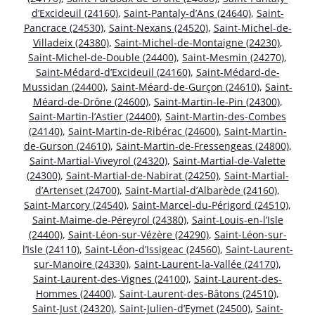
d’Excideuil (24160)
,
Saint-Pantaly-d’Ans (24640)
,
Saint-
Pancrace (24530)
,
Saint-Nexans (24520)
,
Saint-Michel-de-
Villadeix (24380)
,
Saint-Michel-de-Montaigne (24230)
,
Saint-Michel-de-Double (24400)
,
Saint-Mesmin (24270)
,
Saint-Médard-d’Excideuil (24160)
,
Saint-Médard-de-
Mussidan (24400)
,
Saint-Méard-de-Gurçon (24610)
,
Saint-
Méard-de-Drône (24600)
,
Saint-Martin-le-Pin (24300)
,
Saint-Martin-l’Astier (24400)
,
Saint-Martin-des-Combes
(24140)
,
Saint-Martin-de-Ribérac (24600)
,
Saint-Martin-
de-Gurson (24610)
,
Saint-Martin-de-Fressengeas (24800)
,
Saint-Martial-Viveyrol (24320)
,
Saint-Martial-de-Valette
(24300)
,
Saint-Martial-de-Nabirat (24250)
,
Saint-Martial-
d’Artenset (24700)
,
Saint-Martial-d’Albarède (24160)
,
Saint-Marcory (24540)
,
Saint-Marcel-du-Périgord (24510)
,
Saint-Maime-de-Péreyrol (24380)
,
Saint-Louis-en-l’Isle
(24400)
,
Saint-Léon-sur-Vézère (24290)
,
Saint-Léon-sur-
l’Isle (24110)
,
Saint-Léon-d’Issigeac (24560)
,
Saint-Laurent-
sur-Manoire (24330)
,
Saint-Laurent-la-Vallée (24170)
,
Saint-Laurent-des-Vignes (24100)
,
Saint-Laurent-des-
Hommes (24400)
,
Saint-Laurent-des-Bâtons (24510)
,
Saint-Just (24320)
,
Saint-Julien-d’Eymet (24500)
,
Saint-