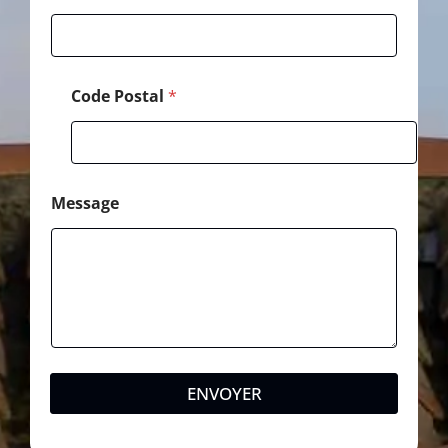
a
i
l
Code Postal
*
Message
ENVOYER