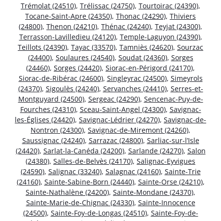
Trémolat (24510)
,
Trélissac (24750)
,
Tourtoirac (24390)
,
Tocane-Saint-Apre (24350)
,
Thonac (24290)
,
Thiviers
(24800)
,
Thenon (24210)
,
Thénac (24240)
,
Teyjat (24300)
,
Terrasson-Lavilledieu (24120)
,
Temple-Laguyon (24390)
,
Teillots (24390)
,
Tayac (33570)
,
Tamniès (24620)
,
Sourzac
(24400)
,
Soulaures (24540)
,
Soudat (24360)
,
Sorges
(24460)
,
Sorges (24420)
,
Siorac-en-Périgord (24170)
,
Siorac-de-Ribérac (24600)
,
Singleyrac (24500)
,
Simeyrols
(24370)
,
Sigoulès (24240)
,
Servanches (24410)
,
Serres-et-
Montguyard (24500)
,
Sergeac (24290)
,
Sencenac-Puy-de-
Fourches (24310)
,
Sceau-Saint-Angel (24300)
,
Savignac-
les-Églises (24420)
,
Savignac-Lédrier (24270)
,
Savignac-de-
Nontron (24300)
,
Savignac-de-Miremont (24260)
,
Saussignac (24240)
,
Sarrazac (24800)
,
Sarliac-sur-l’Isle
(24420)
,
Sarlat-la-Canéda (24200)
,
Sarlande (24270)
,
Salon
(24380)
,
Salles-de-Belvès (24170)
,
Salignac-Eyvigues
(24590)
,
Salignac (33240)
,
Salagnac (24160)
,
Sainte-Trie
(24160)
,
Sainte-Sabine-Born (24440)
,
Sainte-Orse (24210)
,
Sainte-Nathalène (24200)
,
Sainte-Mondane (24370)
,
Sainte-Marie-de-Chignac (24330)
,
Sainte-Innocence
(24500)
,
Sainte-Foy-de-Longas (24510)
,
Sainte-Foy-de-