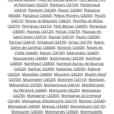
et-Ponchapt (33220)
,
Pontours (24150)
,
Ponteyraud
(24410)
,
Pomport (24240)
,
Plazac (24580)
,
Plaisance
(86500)
,
Plaisance (24560)
,
Piégut-Pluviers (24360)
,
Pezuls
(24510)
,
Peyzac-le-Moustier (24620)
,
Peyrillac-et-Millac
(24370)
,
Peyrignac (24210)
,
Petit-Bersac (24600)
,
Périgueux
(24000)
,
Pazayac (24120)
,
Payzac (24270)
,
Paussac-et-
Saint-Vivien (24310)
,
Paunat (24510)
,
Paulin (24590)
,
Parcoul (24410)
,
Orliaguet (24370)
,
Orliac (24170)
,
Notre-
Dame-de-Sanilhac (24660)
,
Nontron (24300)
,
Nojals-et-
Clotte (24440)
,
Neuvic (24190)
,
Négrondes (24460)
,
Naussannes (24440)
,
Nastringues (24230)
,
Nanthiat
(24800)
,
Nantheuil (24800)
,
Nanteuil-Auriac-de-Bourzac
(24320)
,
Nailhac (24390)
,
Nadaillac (24590)
,
Nabirat
(24250)
,
Mussidan (24400)
,
Mouzens (24220)
,
Moulin-Neuf
(24700)
,
Mouleydier (24520)
,
Montrem (24110)
,
Montpon-
Ménestérol (24700)
,
Montpeyroux (24610)
,
Montferrand-
du-Périgord (24440)
,
Montcaret (24230)
,
Montazeau
(24230)
,
Montagrier (24350)
,
Montagnac-la-Crempse
(24140)
,
Montagnac-d’Auberoche (24210)
,
Monsec (24340)
,
Monsaguel (24560)
,
Monsac (24440)
,
Monplaisant (24170)
,
Monpazier (24540)
,
Monmarvès (24560)
,
Monmadalès