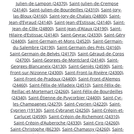
Julien-de-Lampon (24370)
,
Saint-Julien-de-Crempse
(24140)
,
Saint-Julien-de-Bourdeilles (24310)
,
Saint-Jory-
las-Bloux (24160)
,
Saint-Jory-de-Chalais (24800)
,
Saint-
Jean-d’Eyraud (24140)
,
Saint-Jean-d’Estissac (24140)
,
Saint-
Jean-de-Côle (24800)
,
Saint-Jean-d’Ataux (24190)
,
Saint-
Hilaire-d’Estissac (24140)
,
Saint-Geyrac (24330)
,
Saint-Géry
(24400)
,
Saint-Germain-et-Mons (24520)
,
Saint-Germain-
du-Salembre (24190)
,
Saint-Germain-des-Prés (24160)
,
Saint-Germain-de-Belvès (24170)
,
Saint-Géraud-de-Corps
(24700)
,
Saint-Georges-de-Montclard (24140)
,
Saint-
Georges-Blancaneix (24130)
,
Saint-Geniès (24590)
,
Saint-
Front-sur-Nizonne (24300)
,
Saint-Front-la-Rivière (24300)
,
Saint-Front-de-Pradoux (24400)
,
Saint-Front-d’Alemps
(24460)
,
Saint-Félix-de-Villadeix (24510)
,
Saint-Félix-de-
Reillac-et-Mortemart (24260)
,
Saint-Félix-de-Bourdeilles
(24340)
,
Saint-Étienne-de-Puycorbier (24400)
,
Saint-Cyr-
les-Champagnes (24270)
,
Saint-Cyprien (24220)
,
Saint-
Cyprien (19130)
,
Saint-Cybranet (24250)
,
Saint-Crépin-et-
Carlucet (24590)
,
Saint-Crépin-de-Richemont (24310)
,
Saint-Crépin-d’Auberoche (24330)
,
Saint-Cirq (24260)
,
Saint-Christophe (86230)
,
Saint-Chamassy (24260)
,
Saint-