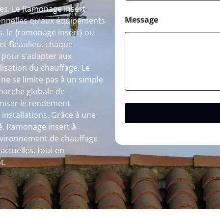
les. Le Ramonage insert
Message
tionnelles qu’aux équipements
, le {ramonage insert} ou
et-Beaulieu, chaque
 pour s’adapter aux
ilisation du chauffage. Le
e se limite pas à un simple
émarche globale de
timiser le rendement
 installations. Grâce à une
ité, Ramonage insert à
environnement de chauffage
actuelles, tout en
t.