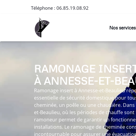
Téléphone :
06.85.19.08.92
Nos services
RAMONAGE INSER
À ANNESSE-ET-BEA
Ramonage insert à Annesse-et-Beaulieu rép
essentielle de sécurité domestique pour tous
cheminée, un poêle ou une chaudière. Dans
et-Beaulieu, où les périodes de chauffe sont
ramoneur permet de garantir un fonctionn
installations. Le ramonage de cheminée con
incontournable pour assurer une évacuation