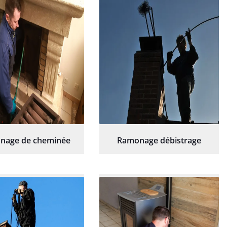
hésitation.
nage de cheminée
Ramonage débistrage