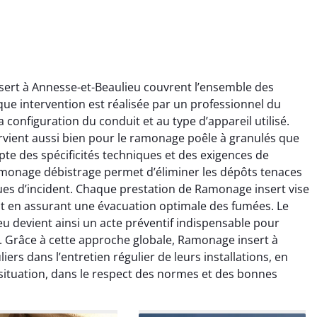
ert à Annesse-et-Beaulieu couvrent l’ensemble des
e intervention est réalisée par un professionnel du
onfiguration du conduit et au type d’appareil utilisé.
rvient aussi bien pour le ramonage poêle à granulés que
e des spécificités techniques et des exigences de
ramonage débistrage permet d’éliminer les dépôts tenaces
ïc Marchand
Claire Vautrin
ques d’incident. Chaque prestation de Ramonage insert vise
ut en assurant une évacuation optimale des fumées. Le
4 janvier 2026
21 juin 2025
 devient ainsi un acte préventif indispensable pour
s bon travail de
Ramonage très bien réalisé,
. Grâce à cette approche globale, Ramonage insert à
rage et ramonage.
travail propre et soigné.
rs dans l’entretien régulier de leurs installations, en
née parfaitement
Toutes les explications ont
situation, dans le respect des normes et des bonnes
e et fonctionnement
été claires et le conduit a été
ment amélioré. Je
laissé impeccable. Service
commande sans
sérieux et rassurant.