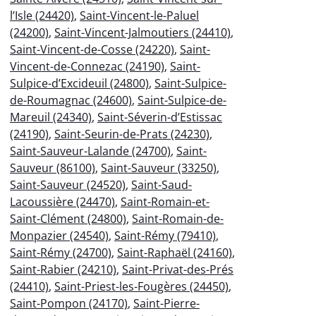
l’Isle (24420)
,
Saint-Vincent-le-Paluel
(24200)
,
Saint-Vincent-Jalmoutiers (24410)
,
Saint-Vincent-de-Cosse (24220)
,
Saint-
Vincent-de-Connezac (24190)
,
Saint-
Sulpice-d’Excideuil (24800)
,
Saint-Sulpice-
de-Roumagnac (24600)
,
Saint-Sulpice-de-
Mareuil (24340)
,
Saint-Séverin-d’Estissac
(24190)
,
Saint-Seurin-de-Prats (24230)
,
Saint-Sauveur-Lalande (24700)
,
Saint-
Sauveur (86100)
,
Saint-Sauveur (33250)
,
Saint-Sauveur (24520)
,
Saint-Saud-
Lacoussière (24470)
,
Saint-Romain-et-
Saint-Clément (24800)
,
Saint-Romain-de-
Monpazier (24540)
,
Saint-Rémy (79410)
,
Saint-Rémy (24700)
,
Saint-Raphaël (24160)
,
Saint-Rabier (24210)
,
Saint-Privat-des-Prés
(24410)
,
Saint-Priest-les-Fougères (24450)
,
Saint-Pompon (24170)
,
Saint-Pierre-