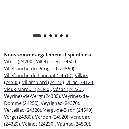
pr
Nous sommes également disponible à
:
Vitrac (24200)
,
Villetoureix (24600)
,
Villefranche-du-Périgord (24550)
,
Villefranche-de-Lonchat (24610)
,
Villars
(24530)
,
Villamblard (24140)
,
Villac (24120)
,
Vieux-Mareuil (24340)
,
Vézac (24220)
,
Veyrines-de-Vergt (24380)
,
Veyrines-de-
Domme (24250)
,
Veyrignac (24370)
,
Verteillac (24320)
,
Vergt-de-Biron (24540)
,
Vergt (24380)
,
Verdon (24520)
,
Vendoire
(24320)
,
Vélines (24230)
,
Vaunac (24800)
,