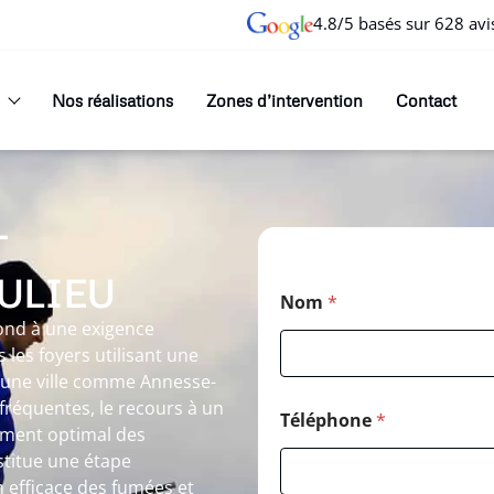
4.8/5 basés sur 628 avi
Nos réalisations
Zones d’intervention
Contact
T
ULIEU
Nom
*
ond à une exigence
 les foyers utilisant une
 une ville comme Annesse-
 fréquentes, le recours à un
Téléphone
*
ement optimal des
stitue une étape
 efficace des fumées et