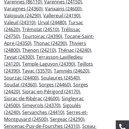
Varennes (86110)
,
Varennes (24150)
,
Varaignes (24360)
,
Vanxains (24600)
,
Valojoulx (24290)
,
Vallereuil (24190)
,
Valeuil (24310)
,
Urval (24480)
,
Tursac
(24620)
,
Trémolat (24510)
,
Trélissac
(24750)
,
Tourtoirac (24390)
,
Tocane-Saint-
Apre (24350)
,
Thonac (24290)
,
Thiviers
(24800)
,
Thenon (24210)
,
Thénac (24240)
,
Teyjat (24300)
,
Terrasson-Lavilledieu
(24120)
,
Temple-Laguyon (24390)
,
Teillots
(24390)
,
Tayac (33570)
,
Tamniès (24620)
,
Sourzac (24400)
,
Soulaures (24540)
,
Soudat (24360)
,
Sorges (24460)
,
Sorges
(24420)
,
Siorac-en-Périgord (24170)
,
Siorac-de-Ribérac (24600)
,
Singleyrac
(24500)
,
Simeyrols (24370)
,
Sigoulès
(24240)
,
Servanches (24410)
,
Serres-et-
Montguyard (24500)
,
Sergeac (24290)
,
Sencenac-Puy-de-Fourches (24310)
,
Sceau-