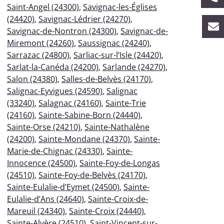
Saint-Angel (24300)
,
Savignac-les-Églises
(24420)
,
Savignac-Lédrier (24270)
,
Savignac-de-Nontron (24300)
,
Savignac-de-
Miremont (24260)
,
Saussignac (24240)
,
Sarrazac (24800)
,
Sarliac-sur-l’Isle (24420)
,
Sarlat-la-Canéda (24200)
,
Sarlande (24270)
,
Salon (24380)
,
Salles-de-Belvès (24170)
,
Salignac-Eyvigues (24590)
,
Salignac
(33240)
,
Salagnac (24160)
,
Sainte-Trie
(24160)
,
Sainte-Sabine-Born (24440)
,
Sainte-Orse (24210)
,
Sainte-Nathalène
(24200)
,
Sainte-Mondane (24370)
,
Sainte-
Marie-de-Chignac (24330)
,
Sainte-
Innocence (24500)
,
Sainte-Foy-de-Longas
(24510)
,
Sainte-Foy-de-Belvès (24170)
,
Sainte-Eulalie-d’Eymet (24500)
,
Sainte-
Eulalie-d’Ans (24640)
,
Sainte-Croix-de-
Mareuil (24340)
,
Sainte-Croix (24440)
,
Sainte-Alvère (24510)
,
Saint-Vincent-sur-