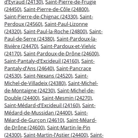
d’Eyraud (24130)
,
Saint-Pierre-de-Frugie
(24450)
,
Saint-Pierre-de-Côle (24800)
,
Saint-Pierre-de-Chignac (24330)
,
Saint-
Perdoux (24560)
,
Saint-Paul-Lizonne
(24320)
,
Saint-Paul-la-Roche (24800)
,
Saint-
Paul-de-Serre (24380)
,
Saint-Pardoux-la-
Rivière (24470)
,
Saint-Pardoux-et-Vielvic
(24170)
,
Saint-Pardoux-de-Drône (24600)
,
Saint-Pantaly-d’Excideuil (24160)
,
Saint-
Pantaly-d’Ans (24640)
,
Saint-Pancrace
(24530)
,
Saint-Nexans (24520)
,
Saint-
Michel-de-Villadeix (24380)
,
Saint-Michel-
de-Montaigne (24230)
,
Saint-Michel-de-
Double (24400)
,
Saint-Mesmin (24270)
,
Saint-Médard-d’Excideuil (24160)
,
Saint-
Médard-de-Mussidan (24400)
,
Saint-
Méard-de-Gurçon (24610)
,
Saint-Méard-
de-Drône (24600)
,
Saint-Martin-le-Pin
(24300)
,
Saint-Martin-l’Astier (24400)
,
Saint-