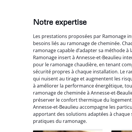
Notre expertise
Les prestations proposées par Ramonage ins
besoins liés au ramonage de cheminée. Chaqu
ramonage capable d’adapter sa méthode à la c
Ramonage insert à Annesse-et-Beaulieu inte
pour le ramonage chaudière, en tenant compt
sécurité propres à chaque installation. Le 
Lo
qui nuisent au tirage et augmentent les ris
à améliorer la performance énergétique, to
2
ramonage de cheminée à Annesse-et-Beaulieu
Trè
préserver le confort thermique du logement
débist
Annesse-et-Beaulieu accompagne les particulie
Chemi
apportant des solutions adaptées à chaque 
nettoyé
pratiques du ramonage.
nette
re