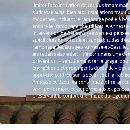
limiter l’accumulation de résidus inflammab
s’adresse aussi bien aux installations tradi
modernes, incluant le ramonage poêle à bois
encore le {ramonage chaudière}. A Annesse-
intervention de Ramonage insert est pensée
spécificités du conduit et aux habitudes d’ut
ramonage débistrage à Annesse-et-Beaulieu n
entretien saisonnier. Il s’inscrit dans une d
prévention, visant à améliorer le tirage, op
énergétique et prolonger la durée de vie des
approche centrée sur la sécurité et la fiabil
Annesse-et-Beaulieu contribue à offrir un 
sain, performant et conforme aux exigences 
préservant le confort thermique du logemen