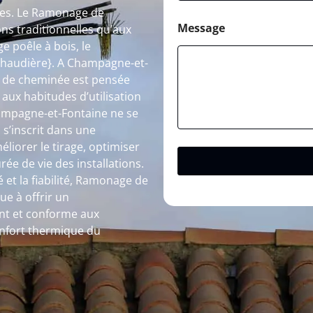
bles. Le Ramonage de
Message
ons traditionnelles qu’aux
 poêle à bois, le
chaudière}. A Champagne-et-
 de cheminée est pensée
 aux habitudes d’utilisation
ampagne-et-Fontaine ne se
l s’inscrit dans une
liorer le tirage, optimiser
ée de vie des installations.
 et la fiabilité, Ramonage de
e à offrir un
nt et conforme aux
onfort thermique du