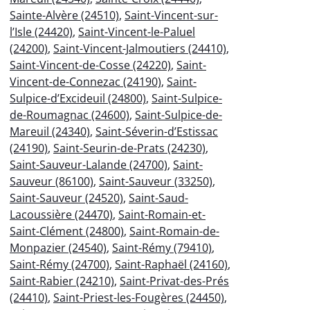
Sainte-Alvère (24510)
,
Saint-Vincent-sur-
l’Isle (24420)
,
Saint-Vincent-le-Paluel
(24200)
,
Saint-Vincent-Jalmoutiers (24410)
,
Saint-Vincent-de-Cosse (24220)
,
Saint-
Vincent-de-Connezac (24190)
,
Saint-
Sulpice-d’Excideuil (24800)
,
Saint-Sulpice-
de-Roumagnac (24600)
,
Saint-Sulpice-de-
Mareuil (24340)
,
Saint-Séverin-d’Estissac
(24190)
,
Saint-Seurin-de-Prats (24230)
,
Saint-Sauveur-Lalande (24700)
,
Saint-
Sauveur (86100)
,
Saint-Sauveur (33250)
,
Saint-Sauveur (24520)
,
Saint-Saud-
Lacoussière (24470)
,
Saint-Romain-et-
Saint-Clément (24800)
,
Saint-Romain-de-
Monpazier (24540)
,
Saint-Rémy (79410)
,
Saint-Rémy (24700)
,
Saint-Raphaël (24160)
,
Saint-Rabier (24210)
,
Saint-Privat-des-Prés
(24410)
,
Saint-Priest-les-Fougères (24450)
,