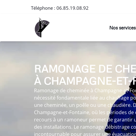
Téléphone :
06.85.19.08.92
Nos services
RAMONAGE DE CH
À CHAMPAGNE-ET-
Ramonage de cheminée à Champagne-et-Fon
nécessité fondamentale liée au chauffage pou
une cheminée, un poêle ou une chaudière. 
Champagne-et-Fontaine, où les périodes de c
recours à un ramoneur permet de garantir 
des installations. Le ramonage débistrage c
incontournable pour assurer une évacuation