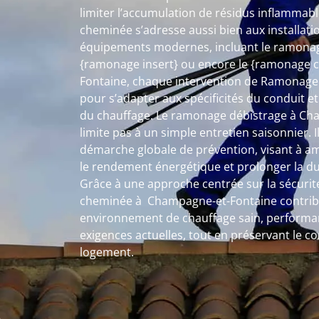
limiter l’accumulation de résidus inflamma
cheminée s’adresse aussi bien aux installati
équipements modernes, incluant le ramonage
{ramonage insert} ou encore le {ramonage 
Fontaine, chaque intervention de Ramonage
pour s’adapter aux spécificités du conduit et
du chauffage. Le ramonage débistrage à Ch
limite pas à un simple entretien saisonnier. I
démarche globale de prévention, visant à amé
le rendement énergétique et prolonger la dur
Grâce à une approche centrée sur la sécurité
cheminée à Champagne-et-Fontaine contribu
environnement de chauffage sain, performa
exigences actuelles, tout en préservant le c
logement.