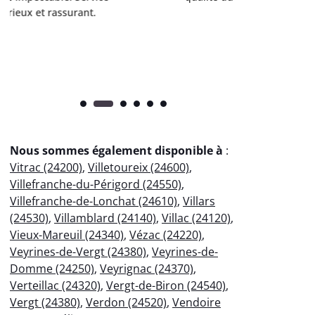
vous.
l’entret
pr
Nous sommes également disponible à
:
Vitrac (24200)
,
Villetoureix (24600)
,
Villefranche-du-Périgord (24550)
,
Villefranche-de-Lonchat (24610)
,
Villars
(24530)
,
Villamblard (24140)
,
Villac (24120)
,
Vieux-Mareuil (24340)
,
Vézac (24220)
,
Veyrines-de-Vergt (24380)
,
Veyrines-de-
Domme (24250)
,
Veyrignac (24370)
,
Verteillac (24320)
,
Vergt-de-Biron (24540)
,
Vergt (24380)
,
Verdon (24520)
,
Vendoire