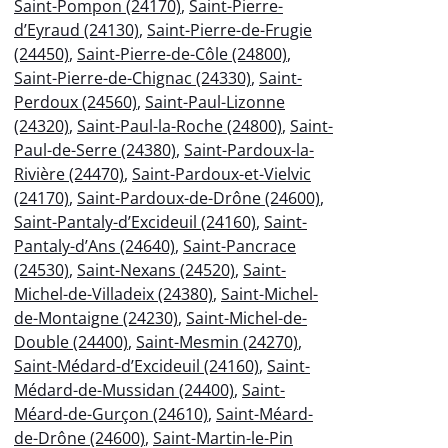
Saint-Pompon (24170)
,
Saint-Pierre-
d’Eyraud (24130)
,
Saint-Pierre-de-Frugie
(24450)
,
Saint-Pierre-de-Côle (24800)
,
Saint-Pierre-de-Chignac (24330)
,
Saint-
Perdoux (24560)
,
Saint-Paul-Lizonne
(24320)
,
Saint-Paul-la-Roche (24800)
,
Saint-
Paul-de-Serre (24380)
,
Saint-Pardoux-la-
Rivière (24470)
,
Saint-Pardoux-et-Vielvic
(24170)
,
Saint-Pardoux-de-Drône (24600)
,
Saint-Pantaly-d’Excideuil (24160)
,
Saint-
Pantaly-d’Ans (24640)
,
Saint-Pancrace
(24530)
,
Saint-Nexans (24520)
,
Saint-
Michel-de-Villadeix (24380)
,
Saint-Michel-
de-Montaigne (24230)
,
Saint-Michel-de-
Double (24400)
,
Saint-Mesmin (24270)
,
Saint-Médard-d’Excideuil (24160)
,
Saint-
Médard-de-Mussidan (24400)
,
Saint-
Méard-de-Gurçon (24610)
,
Saint-Méard-
de-Drône (24600)
,
Saint-Martin-le-Pin