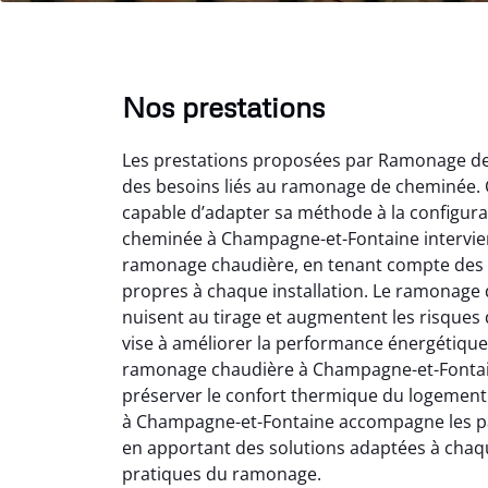
Nos prestations
Les prestations proposées par Ramonage d
des besoins liés au ramonage de cheminée. C
capable d’adapter sa méthode à la configurat
cheminée à Champagne-et-Fontaine intervien
ramonage chaudière, en tenant compte des sp
propres à chaque installation. Le ramonage 
Lo
nuisent au tirage et augmentent les risque
vise à améliorer la performance énergétique
2
ramonage chaudière à Champagne-et-Fontaine
Trè
préserver le confort thermique du logemen
débist
à Champagne-et-Fontaine accompagne les parti
Chemi
en apportant des solutions adaptées à chaq
nettoyé
pratiques du ramonage.
nette