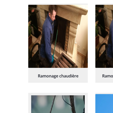
re
Ramonage chaudière
Ramo