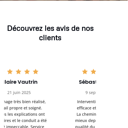
Découvrez les avis de nos
clients
Sébastien Collard
Amand
9 septembre 2025
3 nov
Intervention de débistrage
Ramonag
efficace et professionnelle.
beaucou
La cheminée tire beaucoup
Protection 
mieux depuis. Ponctualité et
après i
qualité du travail au rendez-
conseil