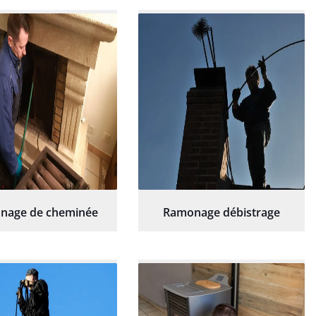
commande sans
sérieux et rassurant.
hésitation.
nage de cheminée
Ramonage débistrage