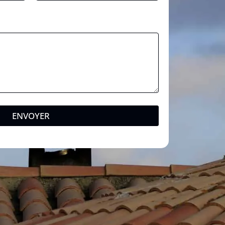
i
l
*
ENVOYER