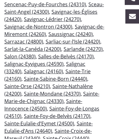
Sencenac-Puy-de-Fourches (24310)
,
Sceau-
Saint-Angel (24300)
,
Savignac-les-Églises
(24420)
,
Savignac-Lédrier (24270)
,
Savignac-de-Nontron (24300)
,
Savignac-de-
Miremont (24260)
,
Saussignac (24240)
,
Sarrazac (24800)
,
Sarliac-sur-l’Isle (24420)
,
Sarlat-la-Canéda (24200)
,
Sarlande (24270)
,
Salon (24380)
,
Salles-de-Belvès (24170)
,
Salignac-Eyvigues (24590)
,
Salignac
(33240)
,
Salagnac (24160)
,
Sainte-Trie
(24160)
,
Sainte-Sabine-Born (24440)
,
Sainte-Orse (24210)
,
Sainte-Nathalène
(24200)
,
Sainte-Mondane (24370)
,
Sainte-
Marie-de-Chignac (24330)
,
Sainte-
Innocence (24500)
,
Sainte-Foy-de-Longas
(24510)
,
Sainte-Foy-de-Belvès (24170)
,
Sainte-Eulalie-d’Eymet (24500)
,
Sainte-
Eulalie-d’Ans (24640)
,
Sainte-Croix-de-
Mareuil (24340)
,
Sainte-Croix (24440)
,