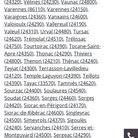
(24320)
,
Vélines (24230)
,
Vaunac (24800)
,
Varennes (86110)
,
Varennes (24150)
,
Varaignes (24360)
,
Vanxains (24600)
,
Valojoulx (24290)
,
Vallereuil (24190)
,
Valeuil (24310)
,
Urval (24480)
,
Tursac
(24620)
,
Trémolat (24510)
,
Trélissac
(24750)
,
Tourtoirac (24390)
,
Tocane-Saint-
Apre (24350)
,
Thonac (24290)
,
Thiviers
(24800)
,
Thenon (24210)
,
Thénac (24240)
,
Teyjat (24300)
,
Terrasson-Lavilledieu
(24120)
,
Temple-Laguyon (24390)
,
Teillots
(24390)
,
Tayac (33570)
,
Tamniès (24620)
,
Sourzac (24400)
,
Soulaures (24540)
,
Soudat (24360)
,
Sorges (24460)
,
Sorges
(24420)
,
Siorac-en-Périgord (24170)
,
Siorac-de-Ribérac (24600)
,
Singleyrac
(24500)
,
Simeyrols (24370)
,
Sigoulès
(24240)
,
Servanches (24410)
,
Serres-et-
Montguyard (24500)
,
Sergeac (24290)
,