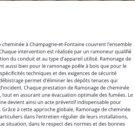
e cheminée à Champagne-et-Fontaine couvrent l’ensemble
haque intervention est réalisée par un ramoneur qualifié
ion du conduit et au type d’appareil utilisé. Ramonage de
t aussi bien pour le ramonage poêle à bois que pour le
écificités techniques et des exigences de sécurité
débistrage permet d’éliminer les dépôts tenaces qui
ïc Marchand
Claire Vautrin
s d’incident. Chaque prestation de Ramonage de cheminée
, tout en assurant une évacuation optimale des fumées. Le
4 janvier 2026
21 juin 2025
 devient ainsi un acte préventif indispensable pour
s bon travail de
Ramonage très bien réalisé,
t. Grâce à cette approche globale, Ramonage de cheminée
rage et ramonage.
travail propre et soigné.
culiers dans l’entretien régulier de leurs installations,
née parfaitement
Toutes les explications ont
ue situation, dans le respect des normes et des bonnes
e et fonctionnement
été claires et le conduit a été
ment amélioré. Je
laissé impeccable. Service