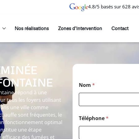
4.8/5 basés sur 628 avi
Nos réalisations
Zones d’intervention
Contact
EMINÉE
FONTAINE
Nom
*
taine répond à une
r tous les foyers utilisant
Dans une ville comme
hauffe sont fréquentes, le
Téléphone
*
un fonctionnement optimal
onstitue une étape
 efficace des fumées et