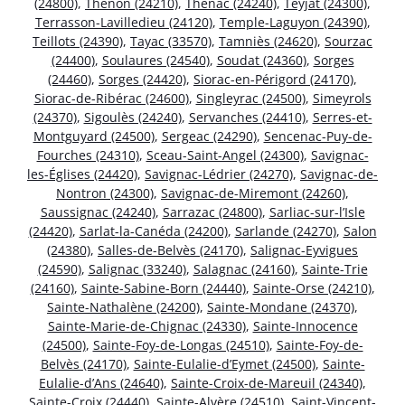
(24800)
,
Thenon (24210)
,
Thénac (24240)
,
Teyjat (24300)
,
Terrasson-Lavilledieu (24120)
,
Temple-Laguyon (24390)
,
Teillots (24390)
,
Tayac (33570)
,
Tamniès (24620)
,
Sourzac
(24400)
,
Soulaures (24540)
,
Soudat (24360)
,
Sorges
(24460)
,
Sorges (24420)
,
Siorac-en-Périgord (24170)
,
Siorac-de-Ribérac (24600)
,
Singleyrac (24500)
,
Simeyrols
(24370)
,
Sigoulès (24240)
,
Servanches (24410)
,
Serres-et-
Montguyard (24500)
,
Sergeac (24290)
,
Sencenac-Puy-de-
Fourches (24310)
,
Sceau-Saint-Angel (24300)
,
Savignac-
les-Églises (24420)
,
Savignac-Lédrier (24270)
,
Savignac-de-
Nontron (24300)
,
Savignac-de-Miremont (24260)
,
Saussignac (24240)
,
Sarrazac (24800)
,
Sarliac-sur-l’Isle
(24420)
,
Sarlat-la-Canéda (24200)
,
Sarlande (24270)
,
Salon
(24380)
,
Salles-de-Belvès (24170)
,
Salignac-Eyvigues
(24590)
,
Salignac (33240)
,
Salagnac (24160)
,
Sainte-Trie
(24160)
,
Sainte-Sabine-Born (24440)
,
Sainte-Orse (24210)
,
Sainte-Nathalène (24200)
,
Sainte-Mondane (24370)
,
Sainte-Marie-de-Chignac (24330)
,
Sainte-Innocence
(24500)
,
Sainte-Foy-de-Longas (24510)
,
Sainte-Foy-de-
Belvès (24170)
,
Sainte-Eulalie-d’Eymet (24500)
,
Sainte-
Eulalie-d’Ans (24640)
,
Sainte-Croix-de-Mareuil (24340)
,
Sainte-Croix (24440)
,
Sainte-Alvère (24510)
,
Saint-Vincent-