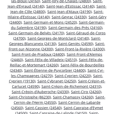
las-Bloux (24160)
,
Saint-Jory-de-Chalais (24800)
,
Saint-
Jean-d’Eyraud (24140)
,
Saint-Jean-d’Estissac (24140)
,
Saint-
Jean-de-Côle (24800)
,
Saint-Jean-d’Ataux (24190)
,
Saint-
Hilaire-d’Estissac (24140)
,
Saint-Geyrac (24330)
,
Saint-Géry
(24400)
,
Saint-Germain-et-Mons (24520)
,
Saint-Germain-
du-Salembre (24190)
,
Saint-Germain-des-Prés (24160)
,
Saint-Germain-de-Belvès (24170)
,
Saint-Géraud-de-Corps
(24700)
,
Saint-Georges-de-Montclard (24140)
,
Saint-
Georges-Blancaneix (24130)
,
Saint-Geniès (24590)
,
Saint-
Front-sur-Nizonne (24300)
,
Saint-Front-la-Rivière (24300)
,
Saint-Front-de-Pradoux (24400)
,
Saint-Front-d’Alemps
(24460)
,
Saint-Félix-de-Villadeix (24510)
,
Saint-Félix-de-
Reillac-et-Mortemart (24260)
,
Saint-Félix-de-Bourdeilles
(24340)
,
Saint-Étienne-de-Puycorbier (24400)
,
Saint-Cyr-
les-Champagnes (24270)
,
Saint-Cyprien (24220)
,
Saint-
Cyprien (19130)
,
Saint-Cybranet (24250)
,
Saint-Crépin-et-
Carlucet (24590)
,
Saint-Crépin-de-Richemont (24310)
,
Saint-Crépin-d’Auberoche (24330)
,
Saint-Cirq (24260)
,
Saint-Christophe (86230)
,
Saint-Chamassy (24260)
,
Saint-
Cernin-de-l’Herm (24550)
,
Saint-Cernin-de-Labarde
(24560)
,
Saint-Cassien (24540)
,
Saint-Capraise-d’Eymet
(24500)
,
Saint-Capraise-de-Lalinde (24150)
,
Saint-