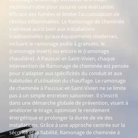
incontournable pour assurer une évacuation
efficace des fumées et limiter l’accumulation de
résidus inflammables. Le Ramonage de cheminée
s’adresse aussi bien aux installations
traditionnelles qu’aux équipements modernes,
incluant le ramonage poêle à granulés, le
{ramonage insert} ou encore le {ramonage
chaudière}. A Paussac-et-Saint-Vivien, chaque
intervention de Ramonage de cheminée est pensée
pour s’adapter aux spécificités du conduit et aux
habitudes d’utilisation du chauffage. Le ramonage
de cheminée à Paussac-et-Saint-Vivien ne se limite
pas à un simple entretien saisonnier. Il s’inscrit
dans une démarche globale de prévention, visant à
améliorer le tirage, optimiser le rendement
énergétique et prolonger la durée de vie des
installations. Grâce à une approche centrée sur la
sécurité et la fiabilité, Ramonage de cheminée à