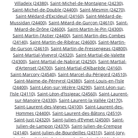
Villadeix (24380)
,
Saint-Michel-de-Montaigne (24230)
,
Saint-Michel-de-Double (24400)
,
Saint-Mesmin (24270)
,
Saint-Médard-d’Excideuil (24160)
,
Saint-Médard-de-
Mussidan (24400)
,
Saint-Méard-de-Gurçon (24610)
,
Saint-
Méard-de-Drône (24600)
,
Saint-Martin-le-Pin (24300)
,
Saint-Martin-l’Astier (24400)
,
Saint-Martin-des-Combes
(24140)
,
Saint-Martin-de-Ribérac (24600)
,
Saint-Martin-
de-Gurson (24610)
,
Saint-Martin-de-Fressengeas (24800)
,
Saint-Martial-Viveyrol (24320)
,
Saint-Martial-de-Valette
(24300)
,
Saint-Martial-de-Nabirat (24250)
,
Saint-Martial-
d’Artenset (24700)
,
Saint-Martial-d’Albarède (24160)
,
Saint-Marcory (24540)
,
Saint-Marcel-du-Périgord (24510)
,
Saint-Maime-de-Péreyrol (24380)
,
Saint-Louis-en-l’Isle
(24400)
,
Saint-Léon-sur-Vézère (24290)
,
Saint-Léon-sur-
l’Isle (24110)
,
Saint-Léon-d’Issigeac (24560)
,
Saint-Laurent-
sur-Manoire (24330)
,
Saint-Laurent-la-Vallée (24170)
,
Saint-Laurent-des-Vignes (24100)
,
Saint-Laurent-des-
Hommes (24400)
,
Saint-Laurent-des-Bâtons (24510)
,
Saint-Just (24320)
,
Saint-Julien-d’Eymet (24500)
,
Saint-
Julien-de-Lampon (24370)
,
Saint-Julien-de-Crempse
(24140)
,
Saint-Julien-de-Bourdeilles (24310)
,
Saint-Jory-