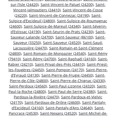
sur-l’Isle (24420)
,
Saint-Vincent-le-Paluel (24200)
,
Saint-
Vincent-Jalmoutiers (24410)
,
Saint-Vincent-de-Cosse
(24220)
,
Saint-Vincent-de-Connezac (24190)
,
Saint-
Sulpice-d’Excideuil (24800)
,
Saint-Sulpice-de-Roumagnac
(24600)
,
Saint-Sulpice-de-Mareuil (24340)
,
Saint-Séverin-
d’Estissac (24190)
,
Saint-Seurin-de-Prats (24230)
,
Saint-
Sauveur-Lalande (24700)
,
Saint-Sauveur (86100)
,
Saint-
Sauveur (33250)
,
Saint-Sauveur (24520)
,
Saint-Saud-
Lacoussière (24470)
,
Saint-Romain-et-Saint-Clément
(24800)
,
Saint-Romain-de-Monpazier (24540)
,
Saint-Rémy
(79410)
,
Saint-Rémy (24700)
,
Saint-Raphaël (24160)
,
Saint-
Rabier (24210)
,
Saint-Privat-des-Prés (24410)
,
Saint-Priest-
les-Fougères (24450)
,
Saint-Pompon (24170)
,
Saint-Pierre-
d’Eyraud (24130)
,
Saint-Pierre-de-Frugie (24450)
,
Saint-
Pierre-de-Côle (24800)
,
Saint-Pierre-de-Chignac (24330)
,
Saint-Perdoux (24560)
,
Saint-Paul-Lizonne (24320)
,
Saint-
Paul-la-Roche (24800)
,
Saint-Paul-de-Serre (24380)
,
Saint-
Pardoux-la-Rivière (24470)
,
Saint-Pardoux-et-Vielvic
(24170)
,
Saint-Pardoux-de-Drône (24600)
,
Saint-Pantaly-
d’Excideuil (24160)
,
Saint-Pantaly-d’Ans (24640)
,
Saint-
Pancrace (24530)
,
Saint-Nexans (24520)
,
Saint-Michel-de-