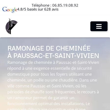
Téléphone :
06.85.19.08.92
4.8/5 basés sur 628 avis
RAMONAGE DE CHEMINÉE
À PAUSSAC-ET-SAINT-VIVIEN
Ramonage de cheminée à Paussac-et-Saint-Vivien
répond à une exigence essentielle de sécurité
domestique pour tous les foyers utilisant une
cheminée, un poêle ou une chaudière. Dans une
ville comme Paussac-et-Saint-Vivien, où les
périodes de chauffe sont fréquentes, le recours à
un ramoneur permet de garantir un
fonctionnement optimal des installations. Le
ramonage débistrage constitue une étape