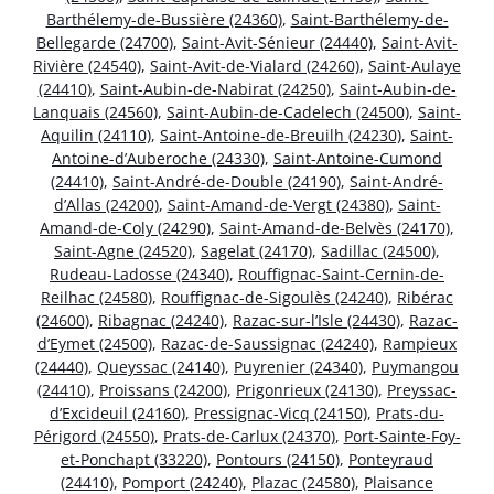
Barthélemy-de-Bussière (24360)
,
Saint-Barthélemy-de-
Bellegarde (24700)
,
Saint-Avit-Sénieur (24440)
,
Saint-Avit-
Rivière (24540)
,
Saint-Avit-de-Vialard (24260)
,
Saint-Aulaye
(24410)
,
Saint-Aubin-de-Nabirat (24250)
,
Saint-Aubin-de-
Lanquais (24560)
,
Saint-Aubin-de-Cadelech (24500)
,
Saint-
Aquilin (24110)
,
Saint-Antoine-de-Breuilh (24230)
,
Saint-
Antoine-d’Auberoche (24330)
,
Saint-Antoine-Cumond
(24410)
,
Saint-André-de-Double (24190)
,
Saint-André-
d’Allas (24200)
,
Saint-Amand-de-Vergt (24380)
,
Saint-
Amand-de-Coly (24290)
,
Saint-Amand-de-Belvès (24170)
,
Saint-Agne (24520)
,
Sagelat (24170)
,
Sadillac (24500)
,
Rudeau-Ladosse (24340)
,
Rouffignac-Saint-Cernin-de-
Reilhac (24580)
,
Rouffignac-de-Sigoulès (24240)
,
Ribérac
(24600)
,
Ribagnac (24240)
,
Razac-sur-l’Isle (24430)
,
Razac-
d’Eymet (24500)
,
Razac-de-Saussignac (24240)
,
Rampieux
(24440)
,
Queyssac (24140)
,
Puyrenier (24340)
,
Puymangou
(24410)
,
Proissans (24200)
,
Prigonrieux (24130)
,
Preyssac-
d’Excideuil (24160)
,
Pressignac-Vicq (24150)
,
Prats-du-
Périgord (24550)
,
Prats-de-Carlux (24370)
,
Port-Sainte-Foy-
et-Ponchapt (33220)
,
Pontours (24150)
,
Ponteyraud
(24410)
,
Pomport (24240)
,
Plazac (24580)
,
Plaisance