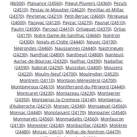
(86500)
,
Plaisance (24560)
,
Piégut-Pluviers (24360)
,
Pezuls
(24510)
,
Peyzac-le-Moustier (24620)
,
Peyrillac-et-Millac
(24370)
,
Peyrignac (24210)
,
Petit-Bersac (24600)
,
Périgueux
(24000)
,
Pazayac (24120)
,
Payzac (24270)
,
Paunat (24510)
,
Paulin (24590)
,
Parcoul (24410)
,
Orliaguet (24370)
,
Orliac
(24170)
,
Notre-Dame-de-Sanilhac (24660)
,
Nontron
(24300)
,
Nojals-et-Clotte (24440)
,
Neuvic (24190)
,
Négrondes (24460)
,
Naussannes (24440)
,
Nastringues
(24230)
,
Nanthiat (24800)
,
Nantheuil (24800)
,
Nanteuil-
Auriac-de-Bourzac (24320)
,
Nailhac (24390)
,
Nadaillac
(24590)
,
Nabirat (24250)
,
Mussidan (24400)
,
Mouzens
(24220)
,
Moulin-Neuf (24700)
,
Mouleydier (24520)
,
Montrem (24110)
,
Montpon-Ménestérol (24700)
,
Montpeyroux (24610)
,
Montferrand-du-Périgord (24440)
,
Montcaret (24230)
,
Montazeau (24230)
,
Montagrier
(24350)
,
Montagnac-la-Crempse (24140)
,
Montagnac-
d’Auberoche (24210)
,
Monsec (24340)
,
Monsaguel (24560)
,
Monsac (24440)
,
Monplaisant (24170)
,
Monpazier (24540)
,
Monmarvès (24560)
,
Monmadalès (24560)
,
Monfaucon
(24130)
,
Monestier (24240)
,
Monbazillac (24240)
,
Molières
(24480)
,
Minzac (24610)
,
Milhac-de-Nontron (24470)
,