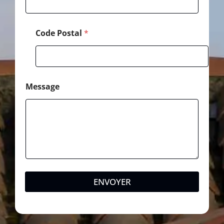
l
é
p
Code Postal
*
h
o
n
e
Message
ENVOYER