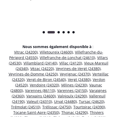
Nous sommes également disponible à
:
Vitrac (24200)
,
Villetoureix (24600)
,
Villefranche-du-
Périgord (24550)
,
Villefranche-de-Lonchat (24610)
,
Villars
(24530)
,
Villamblard (24140)
,
Villac (24120)
,
Vieux-Mareuil
(24340)
,
Vézac (24220)
,
Veyrines-de-Vergt (24380)
,
Veyrines-de-Domme (24250)
,
Veyrignac (24370)
,
Verteillac
(24320)
,
Vergt-de-Biron (24540)
,
Vergt (24380)
,
Verdon
(24520)
,
Vendoire (24320)
,
Vélines (24230)
,
Vaunac
(24800)
,
Varennes (86110)
,
Varennes (24150)
,
Varaignes
(24360)
,
Vanxains (24600)
,
Valojoulx (24290)
,
Vallereuil
(24190)
,
Valeuil (24310)
,
Urval (24480)
,
Tursac (24620)
,
Trémolat (24510)
,
Trélissac (24750)
,
Tourtoirac (24390)
,
Tocane-Saint-Apre (24350)
,
Thonac (24290)
,
Thiviers