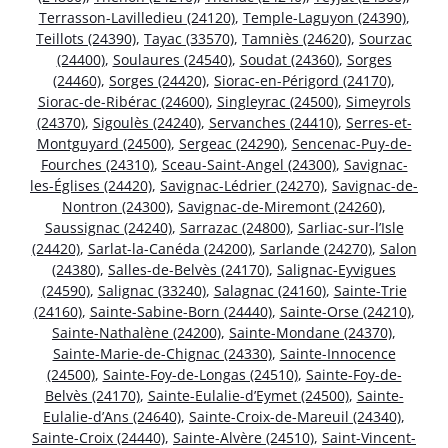
Terrasson-Lavilledieu (24120)
,
Temple-Laguyon (24390)
,
Teillots (24390)
,
Tayac (33570)
,
Tamniès (24620)
,
Sourzac
(24400)
,
Soulaures (24540)
,
Soudat (24360)
,
Sorges
(24460)
,
Sorges (24420)
,
Siorac-en-Périgord (24170)
,
Siorac-de-Ribérac (24600)
,
Singleyrac (24500)
,
Simeyrols
(24370)
,
Sigoulès (24240)
,
Servanches (24410)
,
Serres-et-
Montguyard (24500)
,
Sergeac (24290)
,
Sencenac-Puy-de-
Fourches (24310)
,
Sceau-Saint-Angel (24300)
,
Savignac-
les-Églises (24420)
,
Savignac-Lédrier (24270)
,
Savignac-de-
Nontron (24300)
,
Savignac-de-Miremont (24260)
,
Saussignac (24240)
,
Sarrazac (24800)
,
Sarliac-sur-l’Isle
(24420)
,
Sarlat-la-Canéda (24200)
,
Sarlande (24270)
,
Salon
(24380)
,
Salles-de-Belvès (24170)
,
Salignac-Eyvigues
(24590)
,
Salignac (33240)
,
Salagnac (24160)
,
Sainte-Trie
(24160)
,
Sainte-Sabine-Born (24440)
,
Sainte-Orse (24210)
,
Sainte-Nathalène (24200)
,
Sainte-Mondane (24370)
,
Sainte-Marie-de-Chignac (24330)
,
Sainte-Innocence
(24500)
,
Sainte-Foy-de-Longas (24510)
,
Sainte-Foy-de-
Belvès (24170)
,
Sainte-Eulalie-d’Eymet (24500)
,
Sainte-
Eulalie-d’Ans (24640)
,
Sainte-Croix-de-Mareuil (24340)
,
Sainte-Croix (24440)
,
Sainte-Alvère (24510)
,
Saint-Vincent-