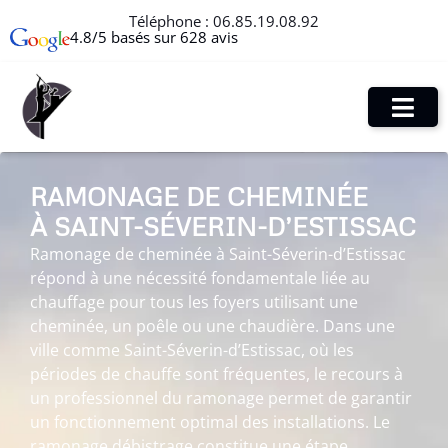
Téléphone :
06.85.19.08.92
4.8/5 basés sur 628 avis
RAMONAGE DE CHEMINÉE
À SAINT-SÉVERIN-D’ESTISSAC
Ramonage de cheminée à Saint-Séverin-d’Estissac
répond à une nécessité fondamentale liée au
chauffage pour tous les foyers utilisant une
cheminée, un poêle ou une chaudière. Dans une
ville comme Saint-Séverin-d’Estissac, où les
périodes de chauffe sont fréquentes, le recours à
un professionnel du ramonage permet de garantir
un fonctionnement optimal des installations. Le
ramonage débistrage constitue une étape