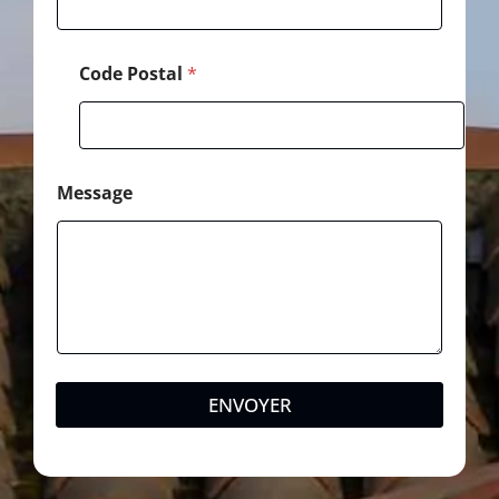
s
a
g
Code Postal
*
e
Message
ENVOYER