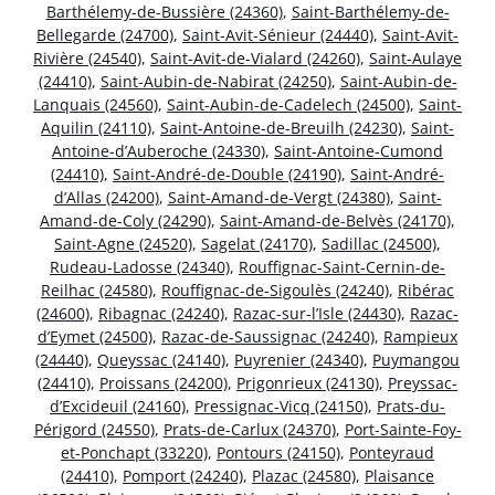
Barthélemy-de-Bussière (24360)
,
Saint-Barthélemy-de-
Bellegarde (24700)
,
Saint-Avit-Sénieur (24440)
,
Saint-Avit-
Rivière (24540)
,
Saint-Avit-de-Vialard (24260)
,
Saint-Aulaye
(24410)
,
Saint-Aubin-de-Nabirat (24250)
,
Saint-Aubin-de-
Lanquais (24560)
,
Saint-Aubin-de-Cadelech (24500)
,
Saint-
Aquilin (24110)
,
Saint-Antoine-de-Breuilh (24230)
,
Saint-
Antoine-d’Auberoche (24330)
,
Saint-Antoine-Cumond
(24410)
,
Saint-André-de-Double (24190)
,
Saint-André-
d’Allas (24200)
,
Saint-Amand-de-Vergt (24380)
,
Saint-
Amand-de-Coly (24290)
,
Saint-Amand-de-Belvès (24170)
,
Saint-Agne (24520)
,
Sagelat (24170)
,
Sadillac (24500)
,
Rudeau-Ladosse (24340)
,
Rouffignac-Saint-Cernin-de-
Reilhac (24580)
,
Rouffignac-de-Sigoulès (24240)
,
Ribérac
(24600)
,
Ribagnac (24240)
,
Razac-sur-l’Isle (24430)
,
Razac-
d’Eymet (24500)
,
Razac-de-Saussignac (24240)
,
Rampieux
(24440)
,
Queyssac (24140)
,
Puyrenier (24340)
,
Puymangou
(24410)
,
Proissans (24200)
,
Prigonrieux (24130)
,
Preyssac-
d’Excideuil (24160)
,
Pressignac-Vicq (24150)
,
Prats-du-
Périgord (24550)
,
Prats-de-Carlux (24370)
,
Port-Sainte-Foy-
et-Ponchapt (33220)
,
Pontours (24150)
,
Ponteyraud
(24410)
,
Pomport (24240)
,
Plazac (24580)
,
Plaisance