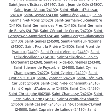
Saint-Jean-d’Estissac (24140)
,
Saint-Jean-de-Côle (24800)
,
Saint-Jean-d’Ataux (24190)
,
Saint-Hilaire-d’Estissac
(24140)
,
Saint-Geyrac (24330)
,
Saint-Géry (24400)
,
Saint-
Germain-et-Mons (24520)
,
Saint-Germain-du-Salembre
(24190)
,
Saint-Germain-des-Prés (24160)
,
Saint-Germain-
de-Belvès (24170)
,
Saint-Géraud-de-Corps (24700)
,
Saint-
Georges-de-Montclard (24140)
,
Saint-Georges-Blancaneix
(24130)
,
Saint-Geniès (24590)
,
Saint-Front-sur-Nizonne
(24300)
,
Saint-Front-la-Rivière (24300)
,
Saint-Front-de-
Pradoux (24400)
,
Saint-Front-d’Alemps (24460)
,
Saint-
Félix-de-Villadeix (24510)
,
Saint-Félix-de-Reillac-et-
Mortemart (24260)
,
Saint-Félix-de-Bourdeilles (24340)
,
Saint-Étienne-de-Puycorbier (24400)
,
Saint-Cyr-les-
Champagnes (24270)
,
Saint-Cyprien (24220)
,
Saint-
Cyprien (19130)
,
Saint-Cybranet (24250)
,
Saint-Crépin-et-
Carlucet (24590)
,
Saint-Crépin-de-Richemont (24310)
,
Saint-Crépin-d’Auberoche (24330)
,
Saint-Cirq (24260)
,
Saint-Christophe (86230)
,
Saint-Chamassy (24260)
,
Saint-
Cernin-de-l’Herm (24550)
,
Saint-Cernin-de-Labarde
(24560)
,
Saint-Cassien (24540)
,
Saint-Capraise-d’Eymet
(24500)
,
Saint-Capraise-de-Lalinde (24150)
,
Saint-