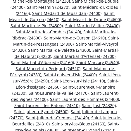
Michel-de-Montaigne (24230)
,
Saint-Michel-de-Double
(24400)
,
Saint-Mesmin (24270)
,
Saint-Médard-d’Excideuil
(24160)
,
Saint-Médard-de-Mussidan (24400)
,
Saint-
Méard-de-Gurçon (24610)
,
Saint-Méard-de-Drône (24600)
,
Saint-Martin-le-Pin (24300)
,
Saint-Martin-l’Astier (24400)
,
Saint-Martin-des-Combes (24140)
,
Saint-Martin-de-
Ribérac (24600)
,
Saint-Martin-de-Gurson (24610)
,
Saint-
Martin-de-Fressengeas (24800)
,
Saint-Martial-Viveyrol
(24320)
,
Saint-Martial-de-Valette (24300)
,
Saint-Martial-
de-Nabirat (24250)
,
Saint-Martial-d’Artenset (24700)
,
Saint-Martial-d’Albarède (24160)
,
Saint-Marcory (24540)
,
Saint-Marcel-du-Périgord (24510)
,
Saint-Maime-de-
Péreyrol (24380)
,
Saint-Louis-en-l’Isle (24400)
,
Saint-Léon-
sur-Vézère (24290)
,
Saint-Léon-sur-l’Isle (24110)
,
Saint-
Léon-d’Issigeac (24560)
,
Saint-Laurent-sur-Manoire
(24330)
,
Saint-Laurent-la-Vallée (24170)
,
Saint-Laurent-
des-Vignes (24100)
,
Saint-Laurent-des-Hommes (24400)
,
Saint-Laurent-des-Bâtons (24510)
,
Saint-Just (24320)
,
Saint-Julien-d’Eymet (24500)
,
Saint-Julien-de-Lampon
(24370)
,
Saint-Julien-de-Crempse (24140)
,
Saint-Julien-de-
Bourdeilles (24310)
,
Saint-Jory-las-Bloux (24160)
,
Saint-
Jory-de-Chalais (24800)
,
Saint-Jean-d’Eyraud (24140)
,