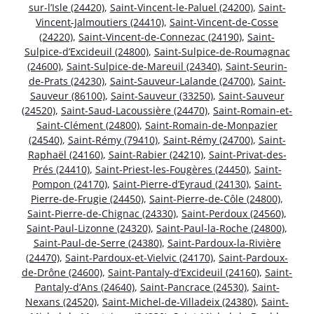
sur-l’Isle (24420)
,
Saint-Vincent-le-Paluel (24200)
,
Saint-
Vincent-Jalmoutiers (24410)
,
Saint-Vincent-de-Cosse
(24220)
,
Saint-Vincent-de-Connezac (24190)
,
Saint-
Sulpice-d’Excideuil (24800)
,
Saint-Sulpice-de-Roumagnac
(24600)
,
Saint-Sulpice-de-Mareuil (24340)
,
Saint-Seurin-
de-Prats (24230)
,
Saint-Sauveur-Lalande (24700)
,
Saint-
Sauveur (86100)
,
Saint-Sauveur (33250)
,
Saint-Sauveur
(24520)
,
Saint-Saud-Lacoussière (24470)
,
Saint-Romain-et-
Saint-Clément (24800)
,
Saint-Romain-de-Monpazier
(24540)
,
Saint-Rémy (79410)
,
Saint-Rémy (24700)
,
Saint-
Raphaël (24160)
,
Saint-Rabier (24210)
,
Saint-Privat-des-
Prés (24410)
,
Saint-Priest-les-Fougères (24450)
,
Saint-
Pompon (24170)
,
Saint-Pierre-d’Eyraud (24130)
,
Saint-
Pierre-de-Frugie (24450)
,
Saint-Pierre-de-Côle (24800)
,
Saint-Pierre-de-Chignac (24330)
,
Saint-Perdoux (24560)
,
Saint-Paul-Lizonne (24320)
,
Saint-Paul-la-Roche (24800)
,
Saint-Paul-de-Serre (24380)
,
Saint-Pardoux-la-Rivière
(24470)
,
Saint-Pardoux-et-Vielvic (24170)
,
Saint-Pardoux-
de-Drône (24600)
,
Saint-Pantaly-d’Excideuil (24160)
,
Saint-
Pantaly-d’Ans (24640)
,
Saint-Pancrace (24530)
,
Saint-
Nexans (24520)
,
Saint-Michel-de-Villadeix (24380)
,
Saint-