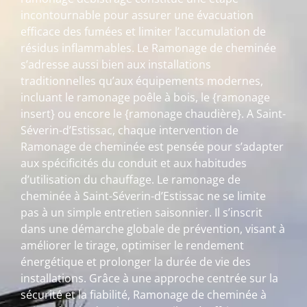
incontournable pour assurer une évacuation
efficace des fumées et limiter l’accumulation de
résidus inflammables. Le Ramonage de cheminée
s’adresse aussi bien aux installations
traditionnelles qu’aux équipements modernes,
incluant le ramonage poêle à bois, le {ramonage
insert} ou encore le {ramonage chaudière}. A Saint-
Séverin-d’Estissac, chaque intervention de
Ramonage de cheminée est pensée pour s’adapter
aux spécificités du conduit et aux habitudes
d’utilisation du chauffage. Le ramonage de
cheminée à Saint-Séverin-d’Estissac ne se limite
pas à un simple entretien saisonnier. Il s’inscrit
dans une démarche globale de prévention, visant à
améliorer le tirage, optimiser le rendement
énergétique et prolonger la durée de vie des
installations. Grâce à une approche centrée sur la
sécurité et la fiabilité, Ramonage de cheminée à