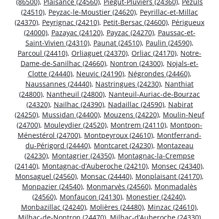
(86500)
,
Plaisance (24560)
,
Piégut-Pluviers (24360)
,
Pezuls
(24510)
,
Peyzac-le-Moustier (24620)
,
Peyrillac-et-Millac
(24370)
,
Peyrignac (24210)
,
Petit-Bersac (24600)
,
Périgueux
(24000)
,
Pazayac (24120)
,
Payzac (24270)
,
Paussac-et-
Saint-Vivien (24310)
,
Paunat (24510)
,
Paulin (24590)
,
Parcoul (24410)
,
Orliaguet (24370)
,
Orliac (24170)
,
Notre-
Dame-de-Sanilhac (24660)
,
Nontron (24300)
,
Nojals-et-
Clotte (24440)
,
Neuvic (24190)
,
Négrondes (24460)
,
Naussannes (24440)
,
Nastringues (24230)
,
Nanthiat
(24800)
,
Nantheuil (24800)
,
Nanteuil-Auriac-de-Bourzac
(24320)
,
Nailhac (24390)
,
Nadaillac (24590)
,
Nabirat
(24250)
,
Mussidan (24400)
,
Mouzens (24220)
,
Moulin-Neuf
(24700)
,
Mouleydier (24520)
,
Montrem (24110)
,
Montpon-
Ménestérol (24700)
,
Montpeyroux (24610)
,
Montferrand-
du-Périgord (24440)
,
Montcaret (24230)
,
Montazeau
(24230)
,
Montagrier (24350)
,
Montagnac-la-Crempse
(24140)
,
Montagnac-d’Auberoche (24210)
,
Monsec (24340)
,
Monsaguel (24560)
,
Monsac (24440)
,
Monplaisant (24170)
,
Monpazier (24540)
,
Monmarvès (24560)
,
Monmadalès
(24560)
,
Monfaucon (24130)
,
Monestier (24240)
,
Monbazillac (24240)
,
Molières (24480)
,
Minzac (24610)
,
Milhac-de-Nontron (24470)
,
Milhac-d’Auberoche (24330)