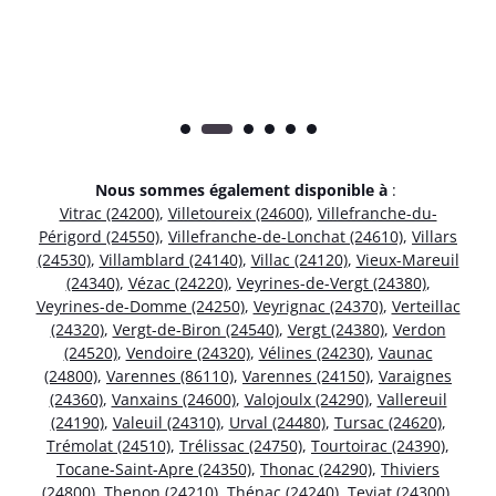
Nous sommes également disponible à
:
Vitrac (24200)
,
Villetoureix (24600)
,
Villefranche-du-
Périgord (24550)
,
Villefranche-de-Lonchat (24610)
,
Villars
(24530)
,
Villamblard (24140)
,
Villac (24120)
,
Vieux-Mareuil
(24340)
,
Vézac (24220)
,
Veyrines-de-Vergt (24380)
,
Veyrines-de-Domme (24250)
,
Veyrignac (24370)
,
Verteillac
(24320)
,
Vergt-de-Biron (24540)
,
Vergt (24380)
,
Verdon
(24520)
,
Vendoire (24320)
,
Vélines (24230)
,
Vaunac
(24800)
,
Varennes (86110)
,
Varennes (24150)
,
Varaignes
(24360)
,
Vanxains (24600)
,
Valojoulx (24290)
,
Vallereuil
(24190)
,
Valeuil (24310)
,
Urval (24480)
,
Tursac (24620)
,
Trémolat (24510)
,
Trélissac (24750)
,
Tourtoirac (24390)
,
Tocane-Saint-Apre (24350)
,
Thonac (24290)
,
Thiviers
(24800)
,
Thenon (24210)
,
Thénac (24240)
,
Teyjat (24300)
,