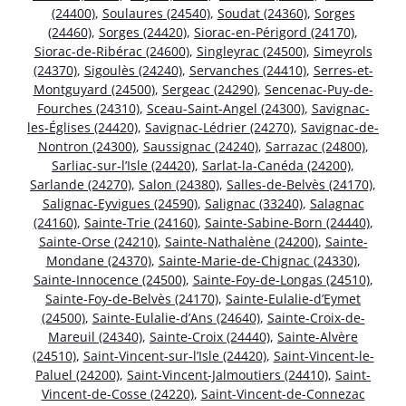
(24400)
,
Soulaures (24540)
,
Soudat (24360)
,
Sorges
(24460)
,
Sorges (24420)
,
Siorac-en-Périgord (24170)
,
Siorac-de-Ribérac (24600)
,
Singleyrac (24500)
,
Simeyrols
(24370)
,
Sigoulès (24240)
,
Servanches (24410)
,
Serres-et-
Montguyard (24500)
,
Sergeac (24290)
,
Sencenac-Puy-de-
Fourches (24310)
,
Sceau-Saint-Angel (24300)
,
Savignac-
les-Églises (24420)
,
Savignac-Lédrier (24270)
,
Savignac-de-
Nontron (24300)
,
Saussignac (24240)
,
Sarrazac (24800)
,
Sarliac-sur-l’Isle (24420)
,
Sarlat-la-Canéda (24200)
,
Sarlande (24270)
,
Salon (24380)
,
Salles-de-Belvès (24170)
,
Salignac-Eyvigues (24590)
,
Salignac (33240)
,
Salagnac
(24160)
,
Sainte-Trie (24160)
,
Sainte-Sabine-Born (24440)
,
Sainte-Orse (24210)
,
Sainte-Nathalène (24200)
,
Sainte-
Mondane (24370)
,
Sainte-Marie-de-Chignac (24330)
,
Sainte-Innocence (24500)
,
Sainte-Foy-de-Longas (24510)
,
Sainte-Foy-de-Belvès (24170)
,
Sainte-Eulalie-d’Eymet
(24500)
,
Sainte-Eulalie-d’Ans (24640)
,
Sainte-Croix-de-
Mareuil (24340)
,
Sainte-Croix (24440)
,
Sainte-Alvère
(24510)
,
Saint-Vincent-sur-l’Isle (24420)
,
Saint-Vincent-le-
Paluel (24200)
,
Saint-Vincent-Jalmoutiers (24410)
,
Saint-
Vincent-de-Cosse (24220)
,
Saint-Vincent-de-Connezac