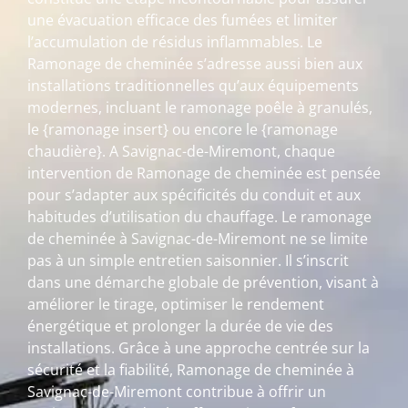
une évacuation efficace des fumées et limiter
l’accumulation de résidus inflammables. Le
Ramonage de cheminée s’adresse aussi bien aux
installations traditionnelles qu’aux équipements
modernes, incluant le ramonage poêle à granulés,
le {ramonage insert} ou encore le {ramonage
chaudière}. A Savignac-de-Miremont, chaque
intervention de Ramonage de cheminée est pensée
pour s’adapter aux spécificités du conduit et aux
habitudes d’utilisation du chauffage. Le ramonage
de cheminée à Savignac-de-Miremont ne se limite
pas à un simple entretien saisonnier. Il s’inscrit
dans une démarche globale de prévention, visant à
améliorer le tirage, optimiser le rendement
énergétique et prolonger la durée de vie des
installations. Grâce à une approche centrée sur la
sécurité et la fiabilité, Ramonage de cheminée à
Savignac-de-Miremont contribue à offrir un