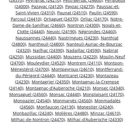
(24370)
,
Peyrignac (24210)
,
Petit-Bersac (24600)
,
Périgueux
(24000)
,
Pazayac (24120)
,
Payzac (24270)
,
Paussac-et-
Saint-Vivien (24310)
,
Paunat (24510)
,
Paulin (24590)
,
Parcoul (24410)
,
Orliaguet (24370)
,
Orliac (24170)
,
Notre-
Dame-de-Sanilhac (24660)
,
Nontron (24300)
,
Nojals-et-
Clotte (24440)
,
Neuvic (24190)
,
Négrondes (24460)
,
Naussannes (24440)
,
Nastringues (24230)
,
Nanthiat
(24800)
,
Nantheuil (24800)
,
Nanteuil-Auriac-de-Bourzac
(24320)
,
Nailhac (24390)
,
Nadaillac (24590)
,
Nabirat
(24250)
,
Mussidan (24400)
,
Mouzens (24220)
,
Moulin-Neuf
(24700)
,
Mouleydier (24520)
,
Montrem (24110)
,
Montpon-
Ménestérol (24700)
,
Montpeyroux (24610)
,
Montferrand-
du-Périgord (24440)
,
Montcaret (24230)
,
Montazeau
(24230)
,
Montagrier (24350)
,
Montagnac-la-Crempse
(24140)
,
Montagnac-d’Auberoche (24210)
,
Monsec (24340)
,
Monsaguel (24560)
,
Monsac (24440)
,
Monplaisant (24170)
,
Monpazier (24540)
,
Monmarvès (24560)
,
Monmadalès
(24560)
,
Monfaucon (24130)
,
Monestier (24240)
,
Monbazillac (24240)
,
Molières (24480)
,
Minzac (24610)
,
Milhac-de-Nontron (24470)
,
Milhac-d’Auberoche (24330)