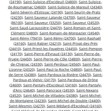
(24190)
,
Saint-Sulpice-d’Excideuil (24800)
,
Saint-Sulpice-
de-Roumagnac (24600)
,
Saint-Sulpice-de-Mareuil (24340)
,
Saint-Séverin-d’Estissac (24190)
,
Saint-Seurin-de-Prats
(24230)
,
Saint-Sauveur-Lalande (24700)
,
Saint-Sauveur
(86100)
,
Saint-Sauveur (33250)
,
Saint-Sauveur (24520)
,
Saint-Saud-Lacoussière (24470)
,
Saint-Romain-et-Saint-
Clément (24800)
,
Saint-Romain-de-Monpazier (24540)
,
Saint-Rémy (79410)
,
Saint-Rémy (24700)
,
Saint-Raphaël
(24160)
,
Saint-Rabier (24210)
,
Saint-Privat-des-Prés
(24410)
,
Saint-Priest-les-Fougères (24450)
,
Saint-Pompon
(24170)
,
Saint-Pierre-d’Eyraud (24130)
,
Saint-Pierre-de-
Frugie (24450)
,
Saint-Pierre-de-Côle (24800)
,
Saint-Pierre-
de-Chignac (24330)
,
Saint-Perdoux (24560)
,
Saint-Paul-
Lizonne (24320)
,
Saint-Paul-la-Roche (24800)
,
Saint-Paul-
de-Serre (24380)
,
Saint-Pardoux-la-Rivière (24470)
,
Saint-
Pardoux-et-Vielvic (24170)
,
Saint-Pardoux-de-Drône
(24600)
,
Saint-Pantaly-d’Excideuil (24160)
,
Saint-Pantaly-
d’Ans (24640)
,
Saint-Pancrace (24530)
,
Saint-Nexans
(24520)
,
Saint-Michel-de-Villadeix (24380)
,
Saint-Michel-
de-Montaigne (24230)
,
Saint-Michel-de-Double (24400)
,
Saint-Mesmin (24270)
,
Saint-Médard-d’Excideuil (24160)
,