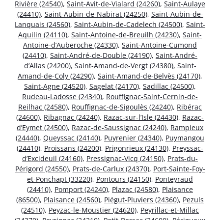
Rivière (24540)
,
Saint-Avit-de-Vialard (24260)
,
Saint-Aulaye
(24410)
,
Saint-Aubin-de-Nabirat (24250)
,
Saint-Aubin-de-
Lanquais (24560)
,
Saint-Aubin-de-Cadelech (24500)
,
Saint-
Aquilin (24110)
,
Saint-Antoine-de-Breuilh (24230)
,
Saint-
Antoine-d’Auberoche (24330)
,
Saint-Antoine-Cumond
(24410)
,
Saint-André-de-Double (24190)
,
Saint-André-
d’Allas (24200)
,
Saint-Amand-de-Vergt (24380)
,
Saint-
Amand-de-Coly (24290)
,
Saint-Amand-de-Belvès (24170)
,
Saint-Agne (24520)
,
Sagelat (24170)
,
Sadillac (24500)
,
Rudeau-Ladosse (24340)
,
Rouffignac-Saint-Cernin-de-
Reilhac (24580)
,
Rouffignac-de-Sigoulès (24240)
,
Ribérac
(24600)
,
Ribagnac (24240)
,
Razac-sur-l’Isle (24430)
,
Razac-
d’Eymet (24500)
,
Razac-de-Saussignac (24240)
,
Rampieux
(24440)
,
Queyssac (24140)
,
Puyrenier (24340)
,
Puymangou
(24410)
,
Proissans (24200)
,
Prigonrieux (24130)
,
Preyssac-
d’Excideuil (24160)
,
Pressignac-Vicq (24150)
,
Prats-du-
Périgord (24550)
,
Prats-de-Carlux (24370)
,
Port-Sainte-Foy-
et-Ponchapt (33220)
,
Pontours (24150)
,
Ponteyraud
(24410)
,
Pomport (24240)
,
Plazac (24580)
,
Plaisance
(86500)
,
Plaisance (24560)
,
Piégut-Pluviers (24360)
,
Pezuls
(24510)
,
Peyzac-le-Moustier (24620)
,
Peyrillac-et-Millac