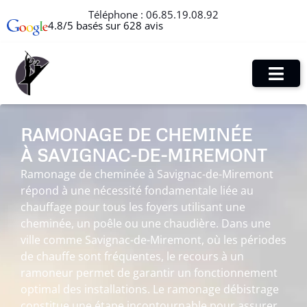
Téléphone :
06.85.19.08.92
4.8/5 basés sur 628 avis
RAMONAGE DE CHEMINÉE
À SAVIGNAC-DE-MIREMONT
Ramonage de cheminée à Savignac-de-Miremont
répond à une nécessité fondamentale liée au
chauffage pour tous les foyers utilisant une
cheminée, un poêle ou une chaudière. Dans une
ville comme Savignac-de-Miremont, où les périodes
de chauffe sont fréquentes, le recours à un
ramoneur permet de garantir un fonctionnement
optimal des installations. Le ramonage débistrage
constitue une étape incontournable pour assurer