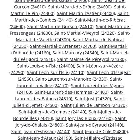
Saint-Médard-de-Mussidan (24400)
,
Saint-Méard-de-
Gurçon (24610)
,
Saint-Méard-de-Drône (24600)
,
Saint-
Martin-le-Pin (24300)
,
Saint-Martin-l’Astier (24400)
,
Saint-
Martin-des-Combes (24140)
,
Saint-Martin-de-Ribérac
(24600)
,
Saint-Martin-de-Gurson (24610)
,
Saint-Martin-de-
Fressengeas (24800)
,
Saint-Martial-Viveyrol (24320)
,
Saint-
Martial-de-Valette (24300)
,
Saint-Martial-de-Nabirat
(24250)
,
Saint-Martial-d’Artenset (24700)
,
Saint-Martial-
d’Albarède (24160)
,
Saint-Marcory (24540)
,
Saint-Marcel-
du-Périgord (24510)
,
Saint-Maime-de-Péreyrol (24380)
,
Saint-Louis-en-l’Isle (24400)
,
Saint-Léon-sur-Vézère
(24290)
,
Saint-Léon-sur-l’Isle (24110)
,
Saint-Léon-d’Issigeac
(24560)
,
Saint-Laurent-sur-Manoire (24330)
,
Saint-
Laurent-la-Vallée (24170)
,
Saint-Laurent-des-Vignes
(24100)
,
Saint-Laurent-des-Hommes (24400)
,
Saint-
Laurent-des-Bâtons (24510)
,
Saint-Just (24320)
,
Saint-
Julien-d’Eymet (24500)
,
Saint-Julien-de-Lampon (24370)
,
Saint-Julien-de-Crempse (24140)
,
Saint-Julien-de-
Bourdeilles (24310)
,
Saint-Jory-las-Bloux (24160)
,
Saint-
Jory-de-Chalais (24800)
,
Saint-Jean-d’Eyraud (24140)
,
Saint-Jean-d’Estissac (24140)
,
Saint-Jean-de-Côle (24800)
,
Saint-Jean-d’Ataux (24190)
,
Saint-Hilaire-d’Estissac