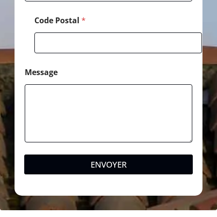
M
e
Code Postal
*
s
s
a
g
e
Message
ENVOYER