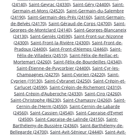
(24140)
,
Saint-Geyrac (24330)
,
Saint-Géry (24400)
,
Saint-
Germain-et-Mons (24520)
,
Saint-Germain-du-Salembre
(24190)
,
Saint-Germain-des-Prés (24160)
,
Saint-Germain-
de-Belvès (24170)
,
Saint-Géraud-de-Corps (24700)
,
Saint-
Georges-de-Montclard (24140)
,
Saint-Georges-Blancaneix
(24130)
,
Saint-Geniès (24590)
,
Saint-Front-sur-Nizonne
(24300)
,
Saint-Front-la-Rivière (24300)
,
Saint-Front-de-
Pradoux (24400)
,
Saint-Front-d’Alemps (24460)
,
Saint-
Félix-de-Villadeix (24510)
,
Saint-Félix-de-Reillac-et-
Mortemart (24260)
,
Saint-Félix-de-Bourdeilles (24340)
,
Saint-Étienne-de-Puycorbier (24400)
,
Saint-Cyr-les-
Champagnes (24270)
,
Saint-Cyprien (24220)
,
Saint-
Cyprien (19130)
,
Saint-Cybranet (24250)
,
Saint-Crépin-et-
Carlucet (24590)
,
Saint-Crépin-de-Richemont (24310)
,
Saint-Crépin-d’Auberoche (24330)
,
Saint-Cirq (24260)
,
Saint-Christophe (86230)
,
Saint-Chamassy (24260)
,
Saint-
Cernin-de-l’Herm (24550)
,
Saint-Cernin-de-Labarde
(24560)
,
Saint-Cassien (24540)
,
Saint-Capraise-d’Eymet
(24500)
,
Saint-Capraise-de-Lalinde (24150)
,
Saint-
Barthélemy-de-Bussière (24360)
,
Saint-Barthélemy-de-
Bellegarde (24700)
,
Saint-Avit-Sénieur (24440)
,
Saint-Avit-