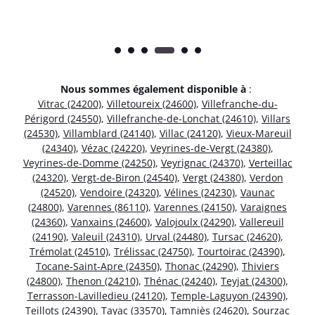
Nous sommes également disponible à
:
Vitrac (24200)
,
Villetoureix (24600)
,
Villefranche-du-
Périgord (24550)
,
Villefranche-de-Lonchat (24610)
,
Villars
(24530)
,
Villamblard (24140)
,
Villac (24120)
,
Vieux-Mareuil
(24340)
,
Vézac (24220)
,
Veyrines-de-Vergt (24380)
,
Veyrines-de-Domme (24250)
,
Veyrignac (24370)
,
Verteillac
(24320)
,
Vergt-de-Biron (24540)
,
Vergt (24380)
,
Verdon
(24520)
,
Vendoire (24320)
,
Vélines (24230)
,
Vaunac
(24800)
,
Varennes (86110)
,
Varennes (24150)
,
Varaignes
(24360)
,
Vanxains (24600)
,
Valojoulx (24290)
,
Vallereuil
(24190)
,
Valeuil (24310)
,
Urval (24480)
,
Tursac (24620)
,
Trémolat (24510)
,
Trélissac (24750)
,
Tourtoirac (24390)
,
Tocane-Saint-Apre (24350)
,
Thonac (24290)
,
Thiviers
(24800)
,
Thenon (24210)
,
Thénac (24240)
,
Teyjat (24300)
,
Terrasson-Lavilledieu (24120)
,
Temple-Laguyon (24390)
,
Teillots (24390)
,
Tayac (33570)
,
Tamniès (24620)
,
Sourzac