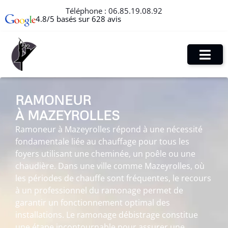
Téléphone :
06.85.19.08.92
4.8/5 basés sur 628 avis
RAMONEUR
À MAZEYROLLES
Ramoneur à Mazeyrolles répond à une nécessité
fondamentale liée au chauffage pour tous les
foyers utilisant une cheminée, un poêle ou une
chaudière. Dans une ville comme Mazeyrolles, où
les périodes de chauffe sont fréquentes, le recours
à un professionnel du ramonage permet de
garantir un fonctionnement optimal des
installations. Le ramonage débistrage constitue
une étape incontournable pour assurer une