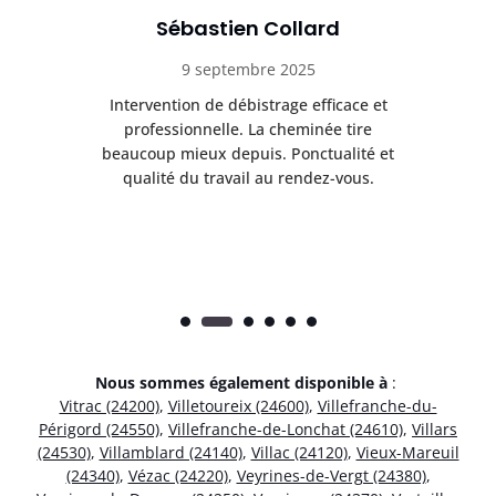
Sébastien Collard
9 septembre 2025
il
Intervention de débistrage efficace et
Ra
professionnelle. La cheminée tire
ri
e
beaucoup mieux depuis. Ponctualité et
ap
.
qualité du travail au rendez-vous.
Nous sommes également disponible à
:
Vitrac (24200)
,
Villetoureix (24600)
,
Villefranche-du-
Périgord (24550)
,
Villefranche-de-Lonchat (24610)
,
Villars
(24530)
,
Villamblard (24140)
,
Villac (24120)
,
Vieux-Mareuil
(24340)
,
Vézac (24220)
,
Veyrines-de-Vergt (24380)
,