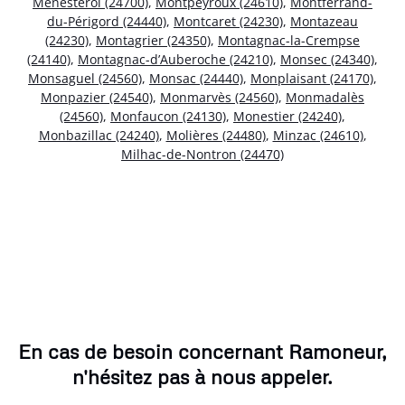
Ménestérol (24700)
,
Montpeyroux (24610)
,
Montferrand-
du-Périgord (24440)
,
Montcaret (24230)
,
Montazeau
(24230)
,
Montagrier (24350)
,
Montagnac-la-Crempse
(24140)
,
Montagnac-d’Auberoche (24210)
,
Monsec (24340)
,
Monsaguel (24560)
,
Monsac (24440)
,
Monplaisant (24170)
,
Monpazier (24540)
,
Monmarvès (24560)
,
Monmadalès
(24560)
,
Monfaucon (24130)
,
Monestier (24240)
,
Monbazillac (24240)
,
Molières (24480)
,
Minzac (24610)
,
Milhac-de-Nontron (24470)
En cas de besoin concernant Ramoneur,
n'hésitez pas à nous appeler.