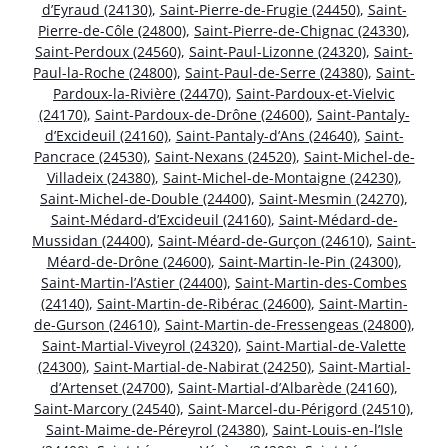
d’Eyraud (24130)
,
Saint-Pierre-de-Frugie (24450)
,
Saint-
Pierre-de-Côle (24800)
,
Saint-Pierre-de-Chignac (24330)
,
Saint-Perdoux (24560)
,
Saint-Paul-Lizonne (24320)
,
Saint-
Paul-la-Roche (24800)
,
Saint-Paul-de-Serre (24380)
,
Saint-
Pardoux-la-Rivière (24470)
,
Saint-Pardoux-et-Vielvic
(24170)
,
Saint-Pardoux-de-Drône (24600)
,
Saint-Pantaly-
d’Excideuil (24160)
,
Saint-Pantaly-d’Ans (24640)
,
Saint-
Pancrace (24530)
,
Saint-Nexans (24520)
,
Saint-Michel-de-
Villadeix (24380)
,
Saint-Michel-de-Montaigne (24230)
,
Saint-Michel-de-Double (24400)
,
Saint-Mesmin (24270)
,
Saint-Médard-d’Excideuil (24160)
,
Saint-Médard-de-
Mussidan (24400)
,
Saint-Méard-de-Gurçon (24610)
,
Saint-
Méard-de-Drône (24600)
,
Saint-Martin-le-Pin (24300)
,
Saint-Martin-l’Astier (24400)
,
Saint-Martin-des-Combes
(24140)
,
Saint-Martin-de-Ribérac (24600)
,
Saint-Martin-
de-Gurson (24610)
,
Saint-Martin-de-Fressengeas (24800)
,
Saint-Martial-Viveyrol (24320)
,
Saint-Martial-de-Valette
(24300)
,
Saint-Martial-de-Nabirat (24250)
,
Saint-Martial-
d’Artenset (24700)
,
Saint-Martial-d’Albarède (24160)
,
Saint-Marcory (24540)
,
Saint-Marcel-du-Périgord (24510)
,
Saint-Maime-de-Péreyrol (24380)
,
Saint-Louis-en-l’Isle