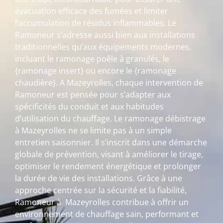
évacuation efficace des fumées et limiter
l’accumulation de résidus inflammables. Le
Ramoneur s’adresse aussi bien aux installations
traditionnelles qu’aux équipements modernes,
incluant le ramonage poêle à granulés, le
{ramonage insert} ou encore le {ramonage
chaudière}. A Mazeyrolles, chaque intervention de
Ramoneur est pensée pour s’adapter aux
spécificités du conduit et aux habitudes
d’utilisation du chauffage. Le ramonage débistrage
à Mazeyrolles ne se limite pas à un simple
entretien saisonnier. Il s’inscrit dans une démarche
globale de prévention, visant à améliorer le tirage,
optimiser le rendement énergétique et prolonger
la durée de vie des installations. Grâce à une
approche centrée sur la sécurité et la fiabilité,
Ramoneur à Mazeyrolles contribue à offrir un
environnement de chauffage sain, performant et