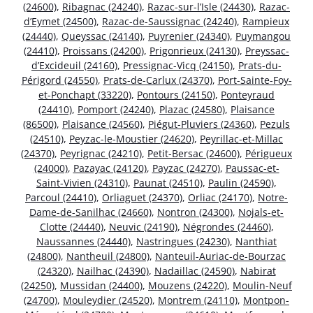
(24600)
,
Ribagnac (24240)
,
Razac-sur-l’Isle (24430)
,
Razac-
d’Eymet (24500)
,
Razac-de-Saussignac (24240)
,
Rampieux
(24440)
,
Queyssac (24140)
,
Puyrenier (24340)
,
Puymangou
(24410)
,
Proissans (24200)
,
Prigonrieux (24130)
,
Preyssac-
d’Excideuil (24160)
,
Pressignac-Vicq (24150)
,
Prats-du-
Périgord (24550)
,
Prats-de-Carlux (24370)
,
Port-Sainte-Foy-
et-Ponchapt (33220)
,
Pontours (24150)
,
Ponteyraud
(24410)
,
Pomport (24240)
,
Plazac (24580)
,
Plaisance
(86500)
,
Plaisance (24560)
,
Piégut-Pluviers (24360)
,
Pezuls
(24510)
,
Peyzac-le-Moustier (24620)
,
Peyrillac-et-Millac
(24370)
,
Peyrignac (24210)
,
Petit-Bersac (24600)
,
Périgueux
(24000)
,
Pazayac (24120)
,
Payzac (24270)
,
Paussac-et-
Saint-Vivien (24310)
,
Paunat (24510)
,
Paulin (24590)
,
Parcoul (24410)
,
Orliaguet (24370)
,
Orliac (24170)
,
Notre-
Dame-de-Sanilhac (24660)
,
Nontron (24300)
,
Nojals-et-
Clotte (24440)
,
Neuvic (24190)
,
Négrondes (24460)
,
Naussannes (24440)
,
Nastringues (24230)
,
Nanthiat
(24800)
,
Nantheuil (24800)
,
Nanteuil-Auriac-de-Bourzac
(24320)
,
Nailhac (24390)
,
Nadaillac (24590)
,
Nabirat
(24250)
,
Mussidan (24400)
,
Mouzens (24220)
,
Moulin-Neuf
(24700)
,
Mouleydier (24520)
,
Montrem (24110)
,
Montpon-