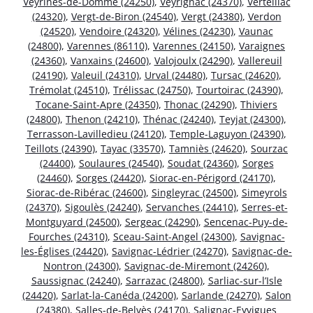
Veyrines-de-Domme (24250)
,
Veyrignac (24370)
,
Verteillac
(24320)
,
Vergt-de-Biron (24540)
,
Vergt (24380)
,
Verdon
(24520)
,
Vendoire (24320)
,
Vélines (24230)
,
Vaunac
(24800)
,
Varennes (86110)
,
Varennes (24150)
,
Varaignes
(24360)
,
Vanxains (24600)
,
Valojoulx (24290)
,
Vallereuil
(24190)
,
Valeuil (24310)
,
Urval (24480)
,
Tursac (24620)
,
Trémolat (24510)
,
Trélissac (24750)
,
Tourtoirac (24390)
,
Tocane-Saint-Apre (24350)
,
Thonac (24290)
,
Thiviers
(24800)
,
Thenon (24210)
,
Thénac (24240)
,
Teyjat (24300)
,
Terrasson-Lavilledieu (24120)
,
Temple-Laguyon (24390)
,
Teillots (24390)
,
Tayac (33570)
,
Tamniès (24620)
,
Sourzac
(24400)
,
Soulaures (24540)
,
Soudat (24360)
,
Sorges
(24460)
,
Sorges (24420)
,
Siorac-en-Périgord (24170)
,
Siorac-de-Ribérac (24600)
,
Singleyrac (24500)
,
Simeyrols
(24370)
,
Sigoulès (24240)
,
Servanches (24410)
,
Serres-et-
Montguyard (24500)
,
Sergeac (24290)
,
Sencenac-Puy-de-
Fourches (24310)
,
Sceau-Saint-Angel (24300)
,
Savignac-
les-Églises (24420)
,
Savignac-Lédrier (24270)
,
Savignac-de-
Nontron (24300)
,
Savignac-de-Miremont (24260)
,
Saussignac (24240)
,
Sarrazac (24800)
,
Sarliac-sur-l’Isle
(24420)
,
Sarlat-la-Canéda (24200)
,
Sarlande (24270)
,
Salon
(24380)
,
Salles-de-Belvès (24170)
,
Salignac-Eyvigues