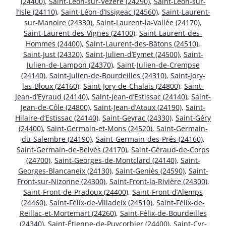
(24400)
,
Saint-Léon-sur-Vézère (24290)
,
Saint-Léon-sur-
l’Isle (24110)
,
Saint-Léon-d’Issigeac (24560)
,
Saint-Laurent-
sur-Manoire (24330)
,
Saint-Laurent-la-Vallée (24170)
,
Saint-Laurent-des-Vignes (24100)
,
Saint-Laurent-des-
Hommes (24400)
,
Saint-Laurent-des-Bâtons (24510)
,
Saint-Just (24320)
,
Saint-Julien-d’Eymet (24500)
,
Saint-
Julien-de-Lampon (24370)
,
Saint-Julien-de-Crempse
(24140)
,
Saint-Julien-de-Bourdeilles (24310)
,
Saint-Jory-
las-Bloux (24160)
,
Saint-Jory-de-Chalais (24800)
,
Saint-
Jean-d’Eyraud (24140)
,
Saint-Jean-d’Estissac (24140)
,
Saint-
Jean-de-Côle (24800)
,
Saint-Jean-d’Ataux (24190)
,
Saint-
Hilaire-d’Estissac (24140)
,
Saint-Geyrac (24330)
,
Saint-Géry
(24400)
,
Saint-Germain-et-Mons (24520)
,
Saint-Germain-
du-Salembre (24190)
,
Saint-Germain-des-Prés (24160)
,
Saint-Germain-de-Belvès (24170)
,
Saint-Géraud-de-Corps
(24700)
,
Saint-Georges-de-Montclard (24140)
,
Saint-
Georges-Blancaneix (24130)
,
Saint-Geniès (24590)
,
Saint-
Front-sur-Nizonne (24300)
,
Saint-Front-la-Rivière (24300)
,
Saint-Front-de-Pradoux (24400)
,
Saint-Front-d’Alemps
(24460)
,
Saint-Félix-de-Villadeix (24510)
,
Saint-Félix-de-
Reillac-et-Mortemart (24260)
,
Saint-Félix-de-Bourdeilles
(24340)
,
Saint-Étienne-de-Puycorbier (24400)
,
Saint-Cyr-