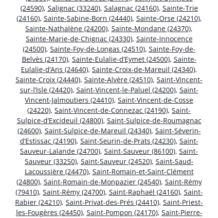
(24590)
,
Salignac (33240)
,
Salagnac (24160)
,
Sainte-Trie
(24160)
,
Sainte-Sabine-Born (24440)
,
Sainte-Orse (24210)
,
Sainte-Nathalène (24200)
,
Sainte-Mondane (24370)
,
Sainte-Marie-de-Chignac (24330)
,
Sainte-Innocence
(24500)
,
Sainte-Foy-de-Longas (24510)
,
Sainte-Foy-de-
Belvès (24170)
,
Sainte-Eulalie-d’Eymet (24500)
,
Sainte-
Eulalie-d’Ans (24640)
,
Sainte-Croix-de-Mareuil (24340)
,
Sainte-Croix (24440)
,
Sainte-Alvère (24510)
,
Saint-Vincent-
sur-l’Isle (24420)
,
Saint-Vincent-le-Paluel (24200)
,
Saint-
Vincent-Jalmoutiers (24410)
,
Saint-Vincent-de-Cosse
(24220)
,
Saint-Vincent-de-Connezac (24190)
,
Saint-
Sulpice-d’Excideuil (24800)
,
Saint-Sulpice-de-Roumagnac
(24600)
,
Saint-Sulpice-de-Mareuil (24340)
,
Saint-Séverin-
d’Estissac (24190)
,
Saint-Seurin-de-Prats (24230)
,
Saint-
Sauveur-Lalande (24700)
,
Saint-Sauveur (86100)
,
Saint-
Sauveur (33250)
,
Saint-Sauveur (24520)
,
Saint-Saud-
Lacoussière (24470)
,
Saint-Romain-et-Saint-Clément
(24800)
,
Saint-Romain-de-Monpazier (24540)
,
Saint-Rémy
(79410)
,
Saint-Rémy (24700)
,
Saint-Raphaël (24160)
,
Saint-
Rabier (24210)
,
Saint-Privat-des-Prés (24410)
,
Saint-Priest-
les-Fougères (24450)
,
Saint-Pompon (24170)
,
Saint-Pierre-