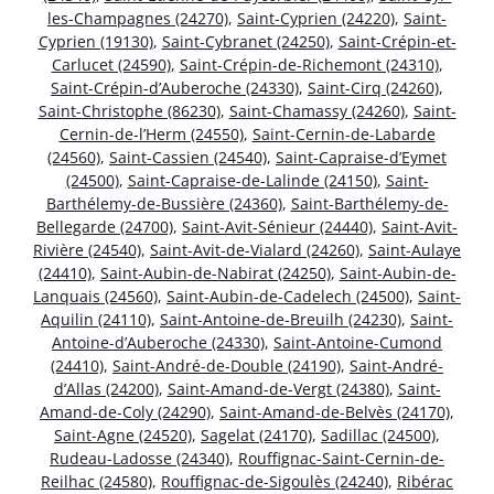
les-Champagnes (24270)
,
Saint-Cyprien (24220)
,
Saint-
Cyprien (19130)
,
Saint-Cybranet (24250)
,
Saint-Crépin-et-
Carlucet (24590)
,
Saint-Crépin-de-Richemont (24310)
,
Saint-Crépin-d’Auberoche (24330)
,
Saint-Cirq (24260)
,
Saint-Christophe (86230)
,
Saint-Chamassy (24260)
,
Saint-
Cernin-de-l’Herm (24550)
,
Saint-Cernin-de-Labarde
(24560)
,
Saint-Cassien (24540)
,
Saint-Capraise-d’Eymet
(24500)
,
Saint-Capraise-de-Lalinde (24150)
,
Saint-
Barthélemy-de-Bussière (24360)
,
Saint-Barthélemy-de-
Bellegarde (24700)
,
Saint-Avit-Sénieur (24440)
,
Saint-Avit-
Rivière (24540)
,
Saint-Avit-de-Vialard (24260)
,
Saint-Aulaye
(24410)
,
Saint-Aubin-de-Nabirat (24250)
,
Saint-Aubin-de-
Lanquais (24560)
,
Saint-Aubin-de-Cadelech (24500)
,
Saint-
Aquilin (24110)
,
Saint-Antoine-de-Breuilh (24230)
,
Saint-
Antoine-d’Auberoche (24330)
,
Saint-Antoine-Cumond
(24410)
,
Saint-André-de-Double (24190)
,
Saint-André-
d’Allas (24200)
,
Saint-Amand-de-Vergt (24380)
,
Saint-
Amand-de-Coly (24290)
,
Saint-Amand-de-Belvès (24170)
,
Saint-Agne (24520)
,
Sagelat (24170)
,
Sadillac (24500)
,
Rudeau-Ladosse (24340)
,
Rouffignac-Saint-Cernin-de-
Reilhac (24580)
,
Rouffignac-de-Sigoulès (24240)
,
Ribérac