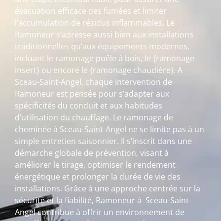
évacuation efficace des fumées et limiter
l’accumulation de résidus inflammables. Le
Ramoneur s’adresse aussi bien aux installations
traditionnelles qu’aux équipements modernes,
incluant le ramonage poêle à bois, le {ramonage
insert} ou encore le {ramonage chaudière}. A
Sceau-Saint-Angel, chaque intervention de
Ramoneur est pensée pour s’adapter aux
spécificités du conduit et aux habitudes
d’utilisation du chauffage. Le ramonage de
cheminée à Sceau-Saint-Angel ne se limite pas à un
simple entretien saisonnier. Il s’inscrit dans une
démarche globale de prévention, visant à
améliorer le tirage, optimiser le rendement
énergétique et prolonger la durée de vie des
installations. Grâce à une approche centrée sur la
sécurité et la fiabilité, Ramoneur à Sceau-Saint-
Angel contribue à offrir un environnement de