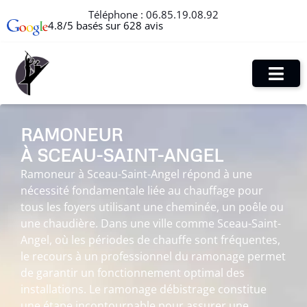
Téléphone :
06.85.19.08.92
4.8/5 basés sur 628 avis
RAMONEUR
À SCEAU-SAINT-ANGEL
Ramoneur à Sceau-Saint-Angel répond à une
nécessité fondamentale liée au chauffage pour
tous les foyers utilisant une cheminée, un poêle ou
une chaudière. Dans une ville comme Sceau-Saint-
Angel, où les périodes de chauffe sont fréquentes,
le recours à un professionnel du ramonage permet
de garantir un fonctionnement optimal des
installations. Le ramonage débistrage constitue
une étape incontournable pour assurer une