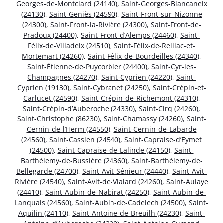
Georges-de-Montclard (24140)
,
Saint-Georges-Blancaneix
(24130)
,
Saint-Geniès (24590)
,
Saint-Front-sur-Nizonne
(24300)
,
Saint-Front-la-Rivière (24300)
,
Saint-Front-de-
Pradoux (24400)
,
Saint-Front-d’Alemps (24460)
,
Saint-
Félix-de-Villadeix (24510)
,
Saint-Félix-de-Reillac-et-
Mortemart (24260)
,
Saint-Félix-de-Bourdeilles (24340)
,
Saint-Étienne-de-Puycorbier (24400)
,
Saint-Cyr-les-
Champagnes (24270)
,
Saint-Cyprien (24220)
,
Saint-
Cyprien (19130)
,
Saint-Cybranet (24250)
,
Saint-Crépin-et-
Carlucet (24590)
,
Saint-Crépin-de-Richemont (24310)
,
Saint-Crépin-d’Auberoche (24330)
,
Saint-Cirq (24260)
,
Saint-Christophe (86230)
,
Saint-Chamassy (24260)
,
Saint-
Cernin-de-l’Herm (24550)
,
Saint-Cernin-de-Labarde
(24560)
,
Saint-Cassien (24540)
,
Saint-Capraise-d’Eymet
(24500)
,
Saint-Capraise-de-Lalinde (24150)
,
Saint-
Barthélemy-de-Bussière (24360)
,
Saint-Barthélemy-de-
Bellegarde (24700)
,
Saint-Avit-Sénieur (24440)
,
Saint-Avit-
Rivière (24540)
,
Saint-Avit-de-Vialard (24260)
,
Saint-Aulaye
(24410)
,
Saint-Aubin-de-Nabirat (24250)
,
Saint-Aubin-de-
Lanquais (24560)
,
Saint-Aubin-de-Cadelech (24500)
,
Saint-
Aquilin (24110)
,
Saint-Antoine-de-Breuilh (24230)
,
Saint-