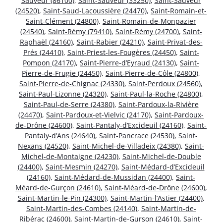
Sauveur (86100)
,
Saint-Sauveur (33250)
,
Saint-Sauveur
(24520)
,
Saint-Saud-Lacoussière (24470)
,
Saint-Romain-et-
Saint-Clément (24800)
,
Saint-Romain-de-Monpazier
(24540)
,
Saint-Rémy (79410)
,
Saint-Rémy (24700)
,
Saint-
Raphaël (24160)
,
Saint-Rabier (24210)
,
Saint-Privat-des-
Prés (24410)
,
Saint-Priest-les-Fougères (24450)
,
Saint-
Pompon (24170)
,
Saint-Pierre-d’Eyraud (24130)
,
Saint-
Pierre-de-Frugie (24450)
,
Saint-Pierre-de-Côle (24800)
,
Saint-Pierre-de-Chignac (24330)
,
Saint-Perdoux (24560)
,
Saint-Paul-Lizonne (24320)
,
Saint-Paul-la-Roche (24800)
,
Saint-Paul-de-Serre (24380)
,
Saint-Pardoux-la-Rivière
(24470)
,
Saint-Pardoux-et-Vielvic (24170)
,
Saint-Pardoux-
de-Drône (24600)
,
Saint-Pantaly-d’Excideuil (24160)
,
Saint-
Pantaly-d’Ans (24640)
,
Saint-Pancrace (24530)
,
Saint-
Nexans (24520)
,
Saint-Michel-de-Villadeix (24380)
,
Saint-
Michel-de-Montaigne (24230)
,
Saint-Michel-de-Double
(24400)
,
Saint-Mesmin (24270)
,
Saint-Médard-d’Excideuil
(24160)
,
Saint-Médard-de-Mussidan (24400)
,
Saint-
Méard-de-Gurçon (24610)
,
Saint-Méard-de-Drône (24600)
,
Saint-Martin-le-Pin (24300)
,
Saint-Martin-l’Astier (24400)
,
Saint-Martin-des-Combes (24140)
,
Saint-Martin-de-
Ribérac (24600)
,
Saint-Martin-de-Gurson (24610)
,
Saint-