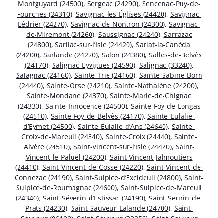
Montguyard (24500)
,
Sergeac (24290)
,
Sencenac-Puy-de-
Fourches (24310)
,
Savignac-les-Églises (24420)
,
Savignac-
Lédrier (24270)
,
Savignac-de-Nontron (24300)
,
Savignac-
de-Miremont (24260)
,
Saussignac (24240)
,
Sarrazac
(24800)
,
Sarliac-sur-l’Isle (24420)
,
Sarlat-la-Canéda
(24200)
,
Sarlande (24270)
,
Salon (24380)
,
Salles-de-Belvès
(24170)
,
Salignac-Eyvigues (24590)
,
Salignac (33240)
,
Salagnac (24160)
,
Sainte-Trie (24160)
,
Sainte-Sabine-Born
(24440)
,
Sainte-Orse (24210)
,
Sainte-Nathalène (24200)
,
Sainte-Mondane (24370)
,
Sainte-Marie-de-Chignac
(24330)
,
Sainte-Innocence (24500)
,
Sainte-Foy-de-Longas
(24510)
,
Sainte-Foy-de-Belvès (24170)
,
Sainte-Eulalie-
d’Eymet (24500)
,
Sainte-Eulalie-d’Ans (24640)
,
Sainte-
Croix-de-Mareuil (24340)
,
Sainte-Croix (24440)
,
Sainte-
Alvère (24510)
,
Saint-Vincent-sur-l’Isle (24420)
,
Saint-
Vincent-le-Paluel (24200)
,
Saint-Vincent-Jalmoutiers
(24410)
,
Saint-Vincent-de-Cosse (24220)
,
Saint-Vincent-de-
Connezac (24190)
,
Saint-Sulpice-d’Excideuil (24800)
,
Saint-
Sulpice-de-Roumagnac (24600)
,
Saint-Sulpice-de-Mareuil
(24340)
,
Saint-Séverin-d’Estissac (24190)
,
Saint-Seurin-de-
Prats (24230)
,
Saint-Sauveur-Lalande (24700)
,
Saint-