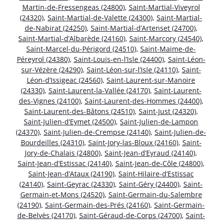
Martin-de-Fressengeas (24800)
,
Saint-Martial-Viveyrol
(24320)
,
Saint-Martial-de-Valette (24300)
,
Saint-Martial-
de-Nabirat (24250)
,
Saint-Martial-d’Artenset (24700)
,
Saint-Martial-d’Albarède (24160)
,
Saint-Marcory (24540)
,
Saint-Marcel-du-Périgord (24510)
,
Saint-Maime-de-
Péreyrol (24380)
,
Saint-Louis-en-l’Isle (24400)
,
Saint-Léon-
sur-Vézère (24290)
,
Saint-Léon-sur-l’Isle (24110)
,
Saint-
Léon-d’Issigeac (24560)
,
Saint-Laurent-sur-Manoire
(24330)
,
Saint-Laurent-la-Vallée (24170)
,
Saint-Laurent-
des-Vignes (24100)
,
Saint-Laurent-des-Hommes (24400)
,
Saint-Laurent-des-Bâtons (24510)
,
Saint-Just (24320)
,
Saint-Julien-d’Eymet (24500)
,
Saint-Julien-de-Lampon
(24370)
,
Saint-Julien-de-Crempse (24140)
,
Saint-Julien-de-
Bourdeilles (24310)
,
Saint-Jory-las-Bloux (24160)
,
Saint-
Jory-de-Chalais (24800)
,
Saint-Jean-d’Eyraud (24140)
,
Saint-Jean-d’Estissac (24140)
,
Saint-Jean-de-Côle (24800)
,
Saint-Jean-d’Ataux (24190)
,
Saint-Hilaire-d’Estissac
(24140)
,
Saint-Geyrac (24330)
,
Saint-Géry (24400)
,
Saint-
Germain-et-Mons (24520)
,
Saint-Germain-du-Salembre
(24190)
,
Saint-Germain-des-Prés (24160)
,
Saint-Germain-
de-Belvès (24170)
,
Saint-Géraud-de-Corps (24700)
,
Saint-