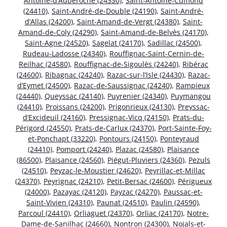
Antoine-d’Auberoche (24330)
,
Saint-Antoine-Cumond
(24410)
,
Saint-André-de-Double (24190)
,
Saint-André-
d’Allas (24200)
,
Saint-Amand-de-Vergt (24380)
,
Saint-
Amand-de-Coly (24290)
,
Saint-Amand-de-Belvès (24170)
,
Saint-Agne (24520)
,
Sagelat (24170)
,
Sadillac (24500)
,
Rudeau-Ladosse (24340)
,
Rouffignac-Saint-Cernin-de-
Reilhac (24580)
,
Rouffignac-de-Sigoulès (24240)
,
Ribérac
(24600)
,
Ribagnac (24240)
,
Razac-sur-l’Isle (24430)
,
Razac-
d’Eymet (24500)
,
Razac-de-Saussignac (24240)
,
Rampieux
(24440)
,
Queyssac (24140)
,
Puyrenier (24340)
,
Puymangou
(24410)
,
Proissans (24200)
,
Prigonrieux (24130)
,
Preyssac-
d’Excideuil (24160)
,
Pressignac-Vicq (24150)
,
Prats-du-
Périgord (24550)
,
Prats-de-Carlux (24370)
,
Port-Sainte-Foy-
et-Ponchapt (33220)
,
Pontours (24150)
,
Ponteyraud
(24410)
,
Pomport (24240)
,
Plazac (24580)
,
Plaisance
(86500)
,
Plaisance (24560)
,
Piégut-Pluviers (24360)
,
Pezuls
(24510)
,
Peyzac-le-Moustier (24620)
,
Peyrillac-et-Millac
(24370)
,
Peyrignac (24210)
,
Petit-Bersac (24600)
,
Périgueux
(24000)
,
Pazayac (24120)
,
Payzac (24270)
,
Paussac-et-
Saint-Vivien (24310)
,
Paunat (24510)
,
Paulin (24590)
,
Parcoul (24410)
,
Orliaguet (24370)
,
Orliac (24170)
,
Notre-
Dame-de-Sanilhac (24660)
,
Nontron (24300)
,
Nojals-et-