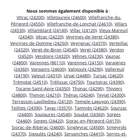
Nous sommes également disponible à
:
Vitrac (24200)
,
Villetoureix (24600)
,
Villefranche-du-
Périgord (24550)
,
Villefranche-de-Lonchat (24610)
,
Villars
(24530)
,
Villamblard (24140)
,
Villac (24120)
,
Vieux-Mareuil
(24340)
,
Vézac (24220)
,
Veyrines-de-Vergt (24380)
,
Veyrines-de-Domme (24250)
,
Veyrignac (24370)
,
Verteillac
(24320)
,
Vergt-de-Biron (24540)
,
Vergt (24380)
,
Verdon
(24520)
,
Vendoire (24320)
,
Vélines (24230)
,
Vaunac
(24800)
,
Varennes (86110)
,
Varennes (24150)
,
Varaignes
(24360)
,
Vanxains (24600)
,
Valojoulx (24290)
,
Vallereuil
(24190)
,
Valeuil (24310)
,
Urval (24480)
,
Tursac (24620)
,
Trémolat (24510)
,
Trélissac (24750)
,
Tourtoirac (24390)
,
Tocane-Saint-Apre (24350)
,
Thonac (24290)
,
Thiviers
(24800)
,
Thenon (24210)
,
Thénac (24240)
,
Teyjat (24300)
,
Terrasson-Lavilledieu (24120)
,
Temple-Laguyon (24390)
,
Teillots (24390)
,
Tayac (33570)
,
Tamniès (24620)
,
Sourzac
(24400)
,
Soulaures (24540)
,
Soudat (24360)
,
Sorges
(24460)
,
Sorges (24420)
,
Siorac-en-Périgord (24170)
,
Siorac-de-Ribérac (24600)
,
Singleyrac (24500)
,
Simeyrols
(24370)
,
Sigoulès (24240)
,
Servanches (24410)
,
Serres-et-