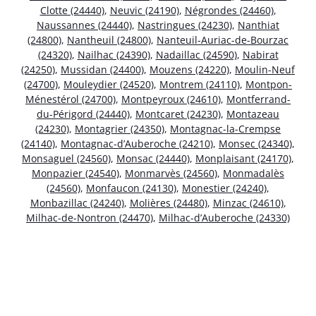
Clotte (24440)
,
Neuvic (24190)
,
Négrondes (24460)
,
Naussannes (24440)
,
Nastringues (24230)
,
Nanthiat
(24800)
,
Nantheuil (24800)
,
Nanteuil-Auriac-de-Bourzac
(24320)
,
Nailhac (24390)
,
Nadaillac (24590)
,
Nabirat
(24250)
,
Mussidan (24400)
,
Mouzens (24220)
,
Moulin-Neuf
(24700)
,
Mouleydier (24520)
,
Montrem (24110)
,
Montpon-
Ménestérol (24700)
,
Montpeyroux (24610)
,
Montferrand-
du-Périgord (24440)
,
Montcaret (24230)
,
Montazeau
(24230)
,
Montagrier (24350)
,
Montagnac-la-Crempse
(24140)
,
Montagnac-d’Auberoche (24210)
,
Monsec (24340)
,
Monsaguel (24560)
,
Monsac (24440)
,
Monplaisant (24170)
,
Monpazier (24540)
,
Monmarvès (24560)
,
Monmadalès
(24560)
,
Monfaucon (24130)
,
Monestier (24240)
,
Monbazillac (24240)
,
Molières (24480)
,
Minzac (24610)
,
Milhac-de-Nontron (24470)
,
Milhac-d’Auberoche (24330)