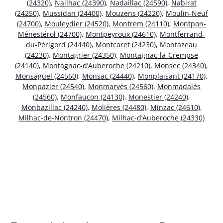
(24320)
,
Nailhac (24390)
,
Nadaillac (24590)
,
Nabirat
(24250)
,
Mussidan (24400)
,
Mouzens (24220)
,
Moulin-Neuf
(24700)
,
Mouleydier (24520)
,
Montrem (24110)
,
Montpon-
Ménestérol (24700)
,
Montpeyroux (24610)
,
Montferrand-
du-Périgord (24440)
,
Montcaret (24230)
,
Montazeau
(24230)
,
Montagrier (24350)
,
Montagnac-la-Crempse
(24140)
,
Montagnac-d’Auberoche (24210)
,
Monsec (24340)
,
Monsaguel (24560)
,
Monsac (24440)
,
Monplaisant (24170)
,
Monpazier (24540)
,
Monmarvès (24560)
,
Monmadalès
(24560)
,
Monfaucon (24130)
,
Monestier (24240)
,
Monbazillac (24240)
,
Molières (24480)
,
Minzac (24610)
,
Milhac-de-Nontron (24470)
,
Milhac-d’Auberoche (24330)