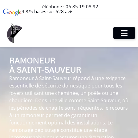
Téléphone :
06.85.19.08.92
4.8/5 basés sur 628 avis
RAMONEUR
À SAINT-SAUVEUR
Ramoneur à Saint-Sauveur répond à une exigence
essentielle de sécurité domestique pour tous les
foyers utilisant une cheminée, un poêle ou une
chaudière. Dans une ville comme Saint-Sauveur, où
les périodes de chauffe sont fréquentes, le recours
à un ramoneur permet de garantir un
fonctionnement optimal des installations. Le
ramonage débistrage constitue une étape
incontournable pour assurer une évacuation