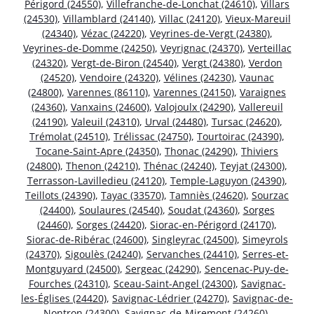
Périgord (24550)
,
Villefranche-de-Lonchat (24610)
,
Villars
(24530)
,
Villamblard (24140)
,
Villac (24120)
,
Vieux-Mareuil
(24340)
,
Vézac (24220)
,
Veyrines-de-Vergt (24380)
,
Veyrines-de-Domme (24250)
,
Veyrignac (24370)
,
Verteillac
(24320)
,
Vergt-de-Biron (24540)
,
Vergt (24380)
,
Verdon
(24520)
,
Vendoire (24320)
,
Vélines (24230)
,
Vaunac
(24800)
,
Varennes (86110)
,
Varennes (24150)
,
Varaignes
(24360)
,
Vanxains (24600)
,
Valojoulx (24290)
,
Vallereuil
(24190)
,
Valeuil (24310)
,
Urval (24480)
,
Tursac (24620)
,
Trémolat (24510)
,
Trélissac (24750)
,
Tourtoirac (24390)
,
Tocane-Saint-Apre (24350)
,
Thonac (24290)
,
Thiviers
(24800)
,
Thenon (24210)
,
Thénac (24240)
,
Teyjat (24300)
,
Terrasson-Lavilledieu (24120)
,
Temple-Laguyon (24390)
,
Teillots (24390)
,
Tayac (33570)
,
Tamniès (24620)
,
Sourzac
(24400)
,
Soulaures (24540)
,
Soudat (24360)
,
Sorges
(24460)
,
Sorges (24420)
,
Siorac-en-Périgord (24170)
,
Siorac-de-Ribérac (24600)
,
Singleyrac (24500)
,
Simeyrols
(24370)
,
Sigoulès (24240)
,
Servanches (24410)
,
Serres-et-
Montguyard (24500)
,
Sergeac (24290)
,
Sencenac-Puy-de-
Fourches (24310)
,
Sceau-Saint-Angel (24300)
,
Savignac-
les-Églises (24420)
,
Savignac-Lédrier (24270)
,
Savignac-de-
Nontron (24300)
,
Savignac-de-Miremont (24260)
,