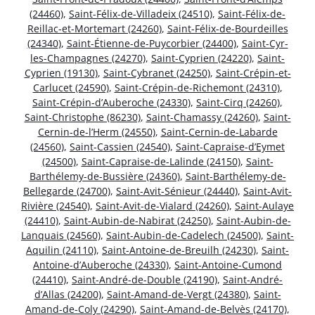
(24460)
,
Saint-Félix-de-Villadeix (24510)
,
Saint-Félix-de-
Reillac-et-Mortemart (24260)
,
Saint-Félix-de-Bourdeilles
(24340)
,
Saint-Étienne-de-Puycorbier (24400)
,
Saint-Cyr-
les-Champagnes (24270)
,
Saint-Cyprien (24220)
,
Saint-
Cyprien (19130)
,
Saint-Cybranet (24250)
,
Saint-Crépin-et-
Carlucet (24590)
,
Saint-Crépin-de-Richemont (24310)
,
Saint-Crépin-d’Auberoche (24330)
,
Saint-Cirq (24260)
,
Saint-Christophe (86230)
,
Saint-Chamassy (24260)
,
Saint-
Cernin-de-l’Herm (24550)
,
Saint-Cernin-de-Labarde
(24560)
,
Saint-Cassien (24540)
,
Saint-Capraise-d’Eymet
(24500)
,
Saint-Capraise-de-Lalinde (24150)
,
Saint-
Barthélemy-de-Bussière (24360)
,
Saint-Barthélemy-de-
Bellegarde (24700)
,
Saint-Avit-Sénieur (24440)
,
Saint-Avit-
Rivière (24540)
,
Saint-Avit-de-Vialard (24260)
,
Saint-Aulaye
(24410)
,
Saint-Aubin-de-Nabirat (24250)
,
Saint-Aubin-de-
Lanquais (24560)
,
Saint-Aubin-de-Cadelech (24500)
,
Saint-
Aquilin (24110)
,
Saint-Antoine-de-Breuilh (24230)
,
Saint-
Antoine-d’Auberoche (24330)
,
Saint-Antoine-Cumond
(24410)
,
Saint-André-de-Double (24190)
,
Saint-André-
d’Allas (24200)
,
Saint-Amand-de-Vergt (24380)
,
Saint-
Amand-de-Coly (24290)
,
Saint-Amand-de-Belvès (24170)
,