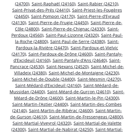
(24700)
,
Saint-Raphaël (24160)
,
Saint-Rabier (24210)
,
Saint-Privat-des-Prés (24410)
,
Saint-Priest-les-Fougères
(24450)
,
Saint-Pompon (24170)
,
Saint-Pierre-d’Eyraud
(24130)
,
Saint-Pierre-de-Frugie (24450)
,
Saint-Pierre-de-
Côle (24800)
,
Saint-Pierre-de-Chignac (24330)
,
Saint-
Perdoux (24560)
,
Saint-Paul-Lizonne (24320)
,
Saint-Paul-
la-Roche (24800)
,
Saint-Paul-de-Serre (24380)
,
Saint-
Pardoux-la-Rivière (24470)
,
Saint-Pardoux-et-Vielvic
(24170)
,
Saint-Pardoux-de-Drône (24600)
,
Saint-Pantaly-
d’Excideuil (24160)
,
Saint-Pantaly-d’Ans (24640)
,
Saint-
Pancrace (24530)
,
Saint-Nexans (24520)
,
Saint-Michel-de-
Villadeix (24380)
,
Saint-Michel-de-Montaigne (24230)
,
Saint-Michel-de-Double (24400)
,
Saint-Mesmin (24270)
,
Saint-Médard-d’Excideuil (24160)
,
Saint-Médard-de-
Mussidan (24400)
,
Saint-Méard-de-Gurçon (24610)
,
Saint-
Méard-de-Drône (24600)
,
Saint-Martin-le-Pin (24300)
,
Saint-Martin-l’Astier (24400)
,
Saint-Martin-des-Combes
(24140)
,
Saint-Martin-de-Ribérac (24600)
,
Saint-Martin-
de-Gurson (24610)
,
Saint-Martin-de-Fressengeas (24800)
,
Saint-Martial-Viveyrol (24320)
,
Saint-Martial-de-Valette
(24300)
,
Saint-Martial-de-Nabirat (24250)
,
Saint-Martial-