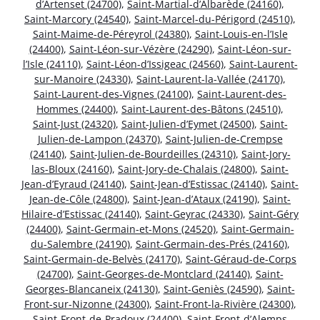
d’Artenset (24700)
,
Saint-Martial-d’Albarède (24160)
,
Saint-Marcory (24540)
,
Saint-Marcel-du-Périgord (24510)
,
Saint-Maime-de-Péreyrol (24380)
,
Saint-Louis-en-l’Isle
(24400)
,
Saint-Léon-sur-Vézère (24290)
,
Saint-Léon-sur-
l’Isle (24110)
,
Saint-Léon-d’Issigeac (24560)
,
Saint-Laurent-
sur-Manoire (24330)
,
Saint-Laurent-la-Vallée (24170)
,
Saint-Laurent-des-Vignes (24100)
,
Saint-Laurent-des-
Hommes (24400)
,
Saint-Laurent-des-Bâtons (24510)
,
Saint-Just (24320)
,
Saint-Julien-d’Eymet (24500)
,
Saint-
Julien-de-Lampon (24370)
,
Saint-Julien-de-Crempse
(24140)
,
Saint-Julien-de-Bourdeilles (24310)
,
Saint-Jory-
las-Bloux (24160)
,
Saint-Jory-de-Chalais (24800)
,
Saint-
Jean-d’Eyraud (24140)
,
Saint-Jean-d’Estissac (24140)
,
Saint-
Jean-de-Côle (24800)
,
Saint-Jean-d’Ataux (24190)
,
Saint-
Hilaire-d’Estissac (24140)
,
Saint-Geyrac (24330)
,
Saint-Géry
(24400)
,
Saint-Germain-et-Mons (24520)
,
Saint-Germain-
du-Salembre (24190)
,
Saint-Germain-des-Prés (24160)
,
Saint-Germain-de-Belvès (24170)
,
Saint-Géraud-de-Corps
(24700)
,
Saint-Georges-de-Montclard (24140)
,
Saint-
Georges-Blancaneix (24130)
,
Saint-Geniès (24590)
,
Saint-
Front-sur-Nizonne (24300)
,
Saint-Front-la-Rivière (24300)
,
Saint-Front-de-Pradoux (24400)
,
Saint-Front-d’Alemps