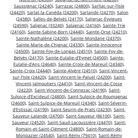
Saussignac (24240)
,
Sarrazac (24800)
,
Sarliac-sur-l’Isle
(24420)
,
Sarlat-la-Canéda (24200)
,
Sarlande (24270)
,
Salon
(24380)
,
Salles-de-Belvès (24170)
,
Salignac-Eyvigues
(24590)
,
Salignac (33240)
,
Salagnac (24160)
,
Sainte-Trie
(24160)
,
Sainte-Sabine-Born (24440)
,
Sainte-Orse (24210)
,
Sainte-Nathalène (24200)
,
Sainte-Mondane (24370)
,
Sainte-Marie-de-Chignac (24330)
,
Sainte-Innocence
(24500)
,
Sainte-Foy-de-Longas (24510)
,
Sainte-Foy-de-
Belvès (24170)
,
Sainte-Eulalie-d’Eymet (24500)
,
Sainte-
Eulalie-d’Ans (24640)
,
Sainte-Croix-de-Mareuil (24340)
,
Sainte-Croix (24440)
,
Sainte-Alvère (24510)
,
Saint-Vincent-
sur-l’Isle (24420)
,
Saint-Vincent-le-Paluel (24200)
,
Saint-
Vincent-Jalmoutiers (24410)
,
Saint-Vincent-de-Cosse
(24220)
,
Saint-Vincent-de-Connezac (24190)
,
Saint-
Sulpice-d’Excideuil (24800)
,
Saint-Sulpice-de-Roumagnac
(24600)
,
Saint-Sulpice-de-Mareuil (24340)
,
Saint-Séverin-
d’Estissac (24190)
,
Saint-Seurin-de-Prats (24230)
,
Saint-
Sauveur-Lalande (24700)
,
Saint-Sauveur (86100)
,
Saint-
Sauveur (24520)
,
Saint-Saud-Lacoussière (24470)
,
Saint-
Romain-et-Saint-Clément (24800)
,
Saint-Romain-de-
Monpazier (24540)
,
Saint-Rémy (79410)
,
Saint-Rémy