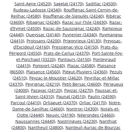
Saint-Agne (24520)
,
Sagelat (24170)
,
Sadillac (24500)
,
Rudeau-Ladosse (24340)
,
Rouffignac-Saint-Cernin-de-
Reilhac (24580)
,
Rouffignac-de-Sigoulès (24240)
,
Ribérac
(24600)
,
Ribagnac (24240)
,
Razac-sur-l’Isle (24430)
,
Razac-
d’Eymet (24500)
,
Razac-de-Saussignac (24240)
,
Rampieux
(24440)
,
Queyssac (24140)
,
Puyrenier (24340)
,
Puymangou
(24410)
,
Proissans (24200)
,
Prigonrieux (24130)
,
Preyssac-
d’Excideuil (24160)
,
Pressignac-Vicq (24150)
,
Prats-du-
Périgord (24550)
,
Prats-de-Carlux (24370)
,
Port-Sainte-Foy-
et-Ponchapt (33220)
,
Pontours (24150)
,
Ponteyraud
(24410)
,
Pomport (24240)
,
Plazac (24580)
,
Plaisance
(86500)
,
Plaisance (24560)
,
Piégut-Pluviers (24360)
,
Pezuls
(24510)
,
Peyzac-le-Moustier (24620)
,
Peyrillac-et-Millac
(24370)
,
Peyrignac (24210)
,
Petit-Bersac (24600)
,
Périgueux
(24000)
,
Pazayac (24120)
,
Payzac (24270)
,
Paussac-et-
Saint-Vivien (24310)
,
Paunat (24510)
,
Paulin (24590)
,
Parcoul (24410)
,
Orliaguet (24370)
,
Orliac (24170)
,
Notre-
Dame-de-Sanilhac (24660)
,
Nontron (24300)
,
Nojals-et-
Clotte (24440)
,
Neuvic (24190)
,
Négrondes (24460)
,
Naussannes (24440)
,
Nastringues (24230)
,
Nanthiat
(24800)
,
Nantheuil (24800)
,
Nanteuil-Auriac-de-Bourzac