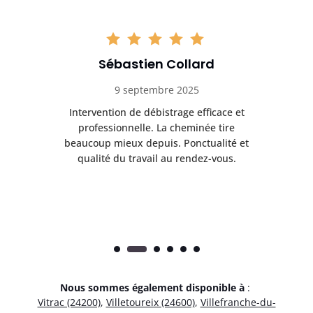
Sébastien Collard
9 septembre 2025
il
Intervention de débistrage efficace et
Ra
professionnelle. La cheminée tire
ri
e
beaucoup mieux depuis. Ponctualité et
ap
.
qualité du travail au rendez-vous.
Nous sommes également disponible à
:
Vitrac (24200)
,
Villetoureix (24600)
,
Villefranche-du-