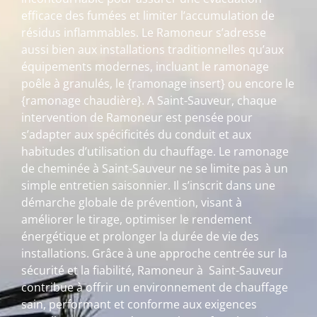
efficace des fumées et limiter l’accumulation de
résidus inflammables. Le Ramoneur s’adresse
aussi bien aux installations traditionnelles qu’aux
équipements modernes, incluant le ramonage
poêle à granulés, le {ramonage insert} ou encore le
{ramonage chaudière}. A Saint-Sauveur, chaque
intervention de Ramoneur est pensée pour
s’adapter aux spécificités du conduit et aux
habitudes d’utilisation du chauffage. Le ramonage
de cheminée à Saint-Sauveur ne se limite pas à un
simple entretien saisonnier. Il s’inscrit dans une
démarche globale de prévention, visant à
améliorer le tirage, optimiser le rendement
énergétique et prolonger la durée de vie des
installations. Grâce à une approche centrée sur la
sécurité et la fiabilité, Ramoneur à Saint-Sauveur
contribue à offrir un environnement de chauffage
sain, performant et conforme aux exigences