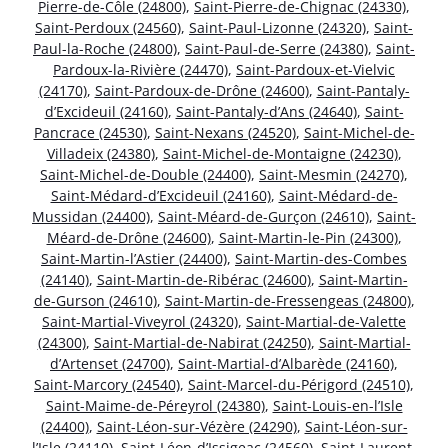
Pierre-de-Côle (24800)
,
Saint-Pierre-de-Chignac (24330)
,
Saint-Perdoux (24560)
,
Saint-Paul-Lizonne (24320)
,
Saint-
Paul-la-Roche (24800)
,
Saint-Paul-de-Serre (24380)
,
Saint-
Pardoux-la-Rivière (24470)
,
Saint-Pardoux-et-Vielvic
(24170)
,
Saint-Pardoux-de-Drône (24600)
,
Saint-Pantaly-
d’Excideuil (24160)
,
Saint-Pantaly-d’Ans (24640)
,
Saint-
Pancrace (24530)
,
Saint-Nexans (24520)
,
Saint-Michel-de-
Villadeix (24380)
,
Saint-Michel-de-Montaigne (24230)
,
Saint-Michel-de-Double (24400)
,
Saint-Mesmin (24270)
,
Saint-Médard-d’Excideuil (24160)
,
Saint-Médard-de-
Mussidan (24400)
,
Saint-Méard-de-Gurçon (24610)
,
Saint-
Méard-de-Drône (24600)
,
Saint-Martin-le-Pin (24300)
,
Saint-Martin-l’Astier (24400)
,
Saint-Martin-des-Combes
(24140)
,
Saint-Martin-de-Ribérac (24600)
,
Saint-Martin-
de-Gurson (24610)
,
Saint-Martin-de-Fressengeas (24800)
,
Saint-Martial-Viveyrol (24320)
,
Saint-Martial-de-Valette
(24300)
,
Saint-Martial-de-Nabirat (24250)
,
Saint-Martial-
d’Artenset (24700)
,
Saint-Martial-d’Albarède (24160)
,
Saint-Marcory (24540)
,
Saint-Marcel-du-Périgord (24510)
,
Saint-Maime-de-Péreyrol (24380)
,
Saint-Louis-en-l’Isle
(24400)
,
Saint-Léon-sur-Vézère (24290)
,
Saint-Léon-sur-
l’Isle (24110)
,
Saint-Léon-d’Issigeac (24560)
,
Saint-Laurent-