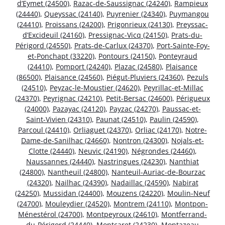
d’Eymet (24500)
,
Razac-de-Saussignac (24240)
,
Rampieux
(24440)
,
Queyssac (24140)
,
Puyrenier (24340)
,
Puymangou
(24410)
,
Proissans (24200)
,
Prigonrieux (24130)
,
Preyssac-
d’Excideuil (24160)
,
Pressignac-Vicq (24150)
,
Prats-du-
Périgord (24550)
,
Prats-de-Carlux (24370)
,
Port-Sainte-Foy-
et-Ponchapt (33220)
,
Pontours (24150)
,
Ponteyraud
(24410)
,
Pomport (24240)
,
Plazac (24580)
,
Plaisance
(86500)
,
Plaisance (24560)
,
Piégut-Pluviers (24360)
,
Pezuls
(24510)
,
Peyzac-le-Moustier (24620)
,
Peyrillac-et-Millac
(24370)
,
Peyrignac (24210)
,
Petit-Bersac (24600)
,
Périgueux
(24000)
,
Pazayac (24120)
,
Payzac (24270)
,
Paussac-et-
Saint-Vivien (24310)
,
Paunat (24510)
,
Paulin (24590)
,
Parcoul (24410)
,
Orliaguet (24370)
,
Orliac (24170)
,
Notre-
Dame-de-Sanilhac (24660)
,
Nontron (24300)
,
Nojals-et-
Clotte (24440)
,
Neuvic (24190)
,
Négrondes (24460)
,
Naussannes (24440)
,
Nastringues (24230)
,
Nanthiat
(24800)
,
Nantheuil (24800)
,
Nanteuil-Auriac-de-Bourzac
(24320)
,
Nailhac (24390)
,
Nadaillac (24590)
,
Nabirat
(24250)
,
Mussidan (24400)
,
Mouzens (24220)
,
Moulin-Neuf
(24700)
,
Mouleydier (24520)
,
Montrem (24110)
,
Montpon-
Ménestérol (24700)
,
Montpeyroux (24610)
,
Montferrand-
du-Périgord (24440)
,
Montcaret (24230)
,
Montazeau