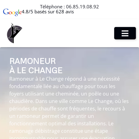
Téléphone :
06.85.19.08.92
4.8/5 basés sur 628 avis
RAMONEUR
À LE CHANGE
Ramoneur à Le Change répond à une nécessité
fondamentale liée au chauffage pour tous les
foyers utilisant une cheminée, un poêle ou une
chaudière. Dans une ville comme Le Change, où les
périodes de chauffe sont fréquentes, le recours à
un ramoneur permet de garantir un
fonctionnement optimal des installations. Le
ramonage débistrage constitue une étape
incontournable pour assurer une évacuation