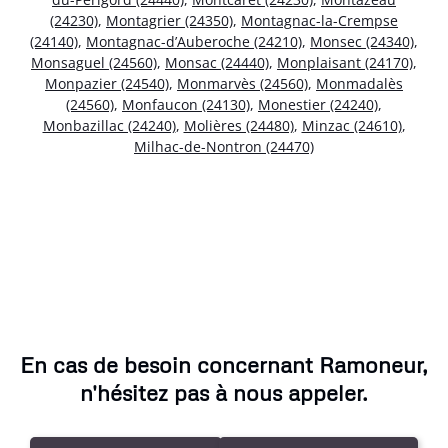
(24230)
,
Montagrier (24350)
,
Montagnac-la-Crempse
(24140)
,
Montagnac-d’Auberoche (24210)
,
Monsec (24340)
,
Monsaguel (24560)
,
Monsac (24440)
,
Monplaisant (24170)
,
Monpazier (24540)
,
Monmarvès (24560)
,
Monmadalès
(24560)
,
Monfaucon (24130)
,
Monestier (24240)
,
Monbazillac (24240)
,
Molières (24480)
,
Minzac (24610)
,
Milhac-de-Nontron (24470)
En cas de besoin concernant Ramoneur,
n'hésitez pas à nous appeler.