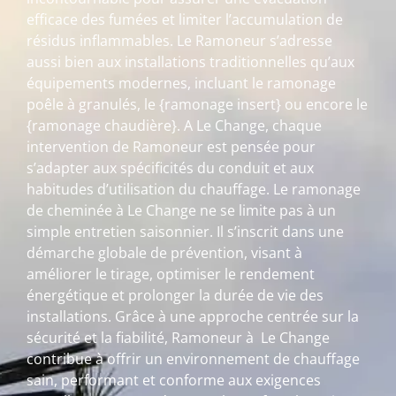
efficace des fumées et limiter l’accumulation de
résidus inflammables. Le Ramoneur s’adresse
aussi bien aux installations traditionnelles qu’aux
équipements modernes, incluant le ramonage
poêle à granulés, le {ramonage insert} ou encore le
{ramonage chaudière}. A Le Change, chaque
intervention de Ramoneur est pensée pour
s’adapter aux spécificités du conduit et aux
habitudes d’utilisation du chauffage. Le ramonage
de cheminée à Le Change ne se limite pas à un
simple entretien saisonnier. Il s’inscrit dans une
démarche globale de prévention, visant à
améliorer le tirage, optimiser le rendement
énergétique et prolonger la durée de vie des
installations. Grâce à une approche centrée sur la
sécurité et la fiabilité, Ramoneur à Le Change
contribue à offrir un environnement de chauffage
sain, performant et conforme aux exigences