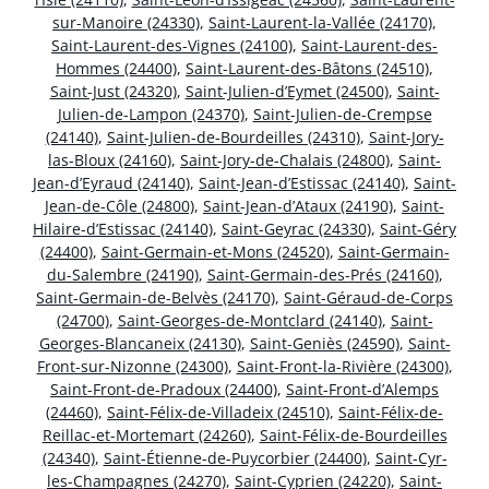
sur-Manoire (24330)
,
Saint-Laurent-la-Vallée (24170)
,
Saint-Laurent-des-Vignes (24100)
,
Saint-Laurent-des-
Hommes (24400)
,
Saint-Laurent-des-Bâtons (24510)
,
Saint-Just (24320)
,
Saint-Julien-d’Eymet (24500)
,
Saint-
Julien-de-Lampon (24370)
,
Saint-Julien-de-Crempse
(24140)
,
Saint-Julien-de-Bourdeilles (24310)
,
Saint-Jory-
las-Bloux (24160)
,
Saint-Jory-de-Chalais (24800)
,
Saint-
Jean-d’Eyraud (24140)
,
Saint-Jean-d’Estissac (24140)
,
Saint-
Jean-de-Côle (24800)
,
Saint-Jean-d’Ataux (24190)
,
Saint-
Hilaire-d’Estissac (24140)
,
Saint-Geyrac (24330)
,
Saint-Géry
(24400)
,
Saint-Germain-et-Mons (24520)
,
Saint-Germain-
du-Salembre (24190)
,
Saint-Germain-des-Prés (24160)
,
Saint-Germain-de-Belvès (24170)
,
Saint-Géraud-de-Corps
(24700)
,
Saint-Georges-de-Montclard (24140)
,
Saint-
Georges-Blancaneix (24130)
,
Saint-Geniès (24590)
,
Saint-
Front-sur-Nizonne (24300)
,
Saint-Front-la-Rivière (24300)
,
Saint-Front-de-Pradoux (24400)
,
Saint-Front-d’Alemps
(24460)
,
Saint-Félix-de-Villadeix (24510)
,
Saint-Félix-de-
Reillac-et-Mortemart (24260)
,
Saint-Félix-de-Bourdeilles
(24340)
,
Saint-Étienne-de-Puycorbier (24400)
,
Saint-Cyr-
les-Champagnes (24270)
,
Saint-Cyprien (24220)
,
Saint-