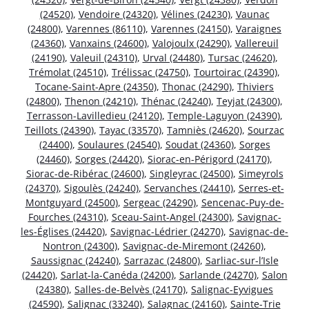
(24520)
,
Vendoire (24320)
,
Vélines (24230)
,
Vaunac
(24800)
,
Varennes (86110)
,
Varennes (24150)
,
Varaignes
(24360)
,
Vanxains (24600)
,
Valojoulx (24290)
,
Vallereuil
(24190)
,
Valeuil (24310)
,
Urval (24480)
,
Tursac (24620)
,
Trémolat (24510)
,
Trélissac (24750)
,
Tourtoirac (24390)
,
Tocane-Saint-Apre (24350)
,
Thonac (24290)
,
Thiviers
(24800)
,
Thenon (24210)
,
Thénac (24240)
,
Teyjat (24300)
,
Terrasson-Lavilledieu (24120)
,
Temple-Laguyon (24390)
,
Teillots (24390)
,
Tayac (33570)
,
Tamniès (24620)
,
Sourzac
(24400)
,
Soulaures (24540)
,
Soudat (24360)
,
Sorges
(24460)
,
Sorges (24420)
,
Siorac-en-Périgord (24170)
,
Siorac-de-Ribérac (24600)
,
Singleyrac (24500)
,
Simeyrols
(24370)
,
Sigoulès (24240)
,
Servanches (24410)
,
Serres-et-
Montguyard (24500)
,
Sergeac (24290)
,
Sencenac-Puy-de-
Fourches (24310)
,
Sceau-Saint-Angel (24300)
,
Savignac-
les-Églises (24420)
,
Savignac-Lédrier (24270)
,
Savignac-de-
Nontron (24300)
,
Savignac-de-Miremont (24260)
,
Saussignac (24240)
,
Sarrazac (24800)
,
Sarliac-sur-l’Isle
(24420)
,
Sarlat-la-Canéda (24200)
,
Sarlande (24270)
,
Salon
(24380)
,
Salles-de-Belvès (24170)
,
Salignac-Eyvigues
(24590)
,
Salignac (33240)
,
Salagnac (24160)
,
Sainte-Trie