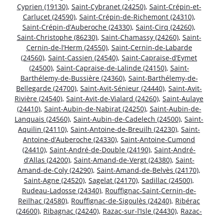
Cyprien (19130)
,
Saint-Cybranet (24250)
,
Saint-Crépin-et-
Carlucet (24590)
,
Saint-Crépin-de-Richemont (24310)
,
Saint-Crépin-d’Auberoche (24330)
,
Saint-Cirq (24260)
,
Saint-Christophe (86230)
,
Saint-Chamassy (24260)
,
Saint-
Cernin-de-l’Herm (24550)
,
Saint-Cernin-de-Labarde
(24560)
,
Saint-Cassien (24540)
,
Saint-Capraise-d’Eymet
(24500)
,
Saint-Capraise-de-Lalinde (24150)
,
Saint-
Barthélemy-de-Bussière (24360)
,
Saint-Barthélemy-de-
Bellegarde (24700)
,
Saint-Avit-Sénieur (24440)
,
Saint-Avit-
Rivière (24540)
,
Saint-Avit-de-Vialard (24260)
,
Saint-Aulaye
(24410)
,
Saint-Aubin-de-Nabirat (24250)
,
Saint-Aubin-de-
Lanquais (24560)
,
Saint-Aubin-de-Cadelech (24500)
,
Saint-
Aquilin (24110)
,
Saint-Antoine-de-Breuilh (24230)
,
Saint-
Antoine-d’Auberoche (24330)
,
Saint-Antoine-Cumond
(24410)
,
Saint-André-de-Double (24190)
,
Saint-André-
d’Allas (24200)
,
Saint-Amand-de-Vergt (24380)
,
Saint-
Amand-de-Coly (24290)
,
Saint-Amand-de-Belvès (24170)
,
Saint-Agne (24520)
,
Sagelat (24170)
,
Sadillac (24500)
,
Rudeau-Ladosse (24340)
,
Rouffignac-Saint-Cernin-de-
Reilhac (24580)
,
Rouffignac-de-Sigoulès (24240)
,
Ribérac
(24600)
,
Ribagnac (24240)
,
Razac-sur-l’Isle (24430)
,
Razac-