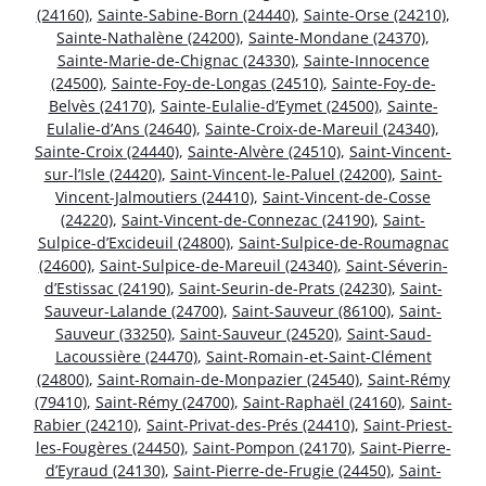
(24160)
,
Sainte-Sabine-Born (24440)
,
Sainte-Orse (24210)
,
Sainte-Nathalène (24200)
,
Sainte-Mondane (24370)
,
Sainte-Marie-de-Chignac (24330)
,
Sainte-Innocence
(24500)
,
Sainte-Foy-de-Longas (24510)
,
Sainte-Foy-de-
Belvès (24170)
,
Sainte-Eulalie-d’Eymet (24500)
,
Sainte-
Eulalie-d’Ans (24640)
,
Sainte-Croix-de-Mareuil (24340)
,
Sainte-Croix (24440)
,
Sainte-Alvère (24510)
,
Saint-Vincent-
sur-l’Isle (24420)
,
Saint-Vincent-le-Paluel (24200)
,
Saint-
Vincent-Jalmoutiers (24410)
,
Saint-Vincent-de-Cosse
(24220)
,
Saint-Vincent-de-Connezac (24190)
,
Saint-
Sulpice-d’Excideuil (24800)
,
Saint-Sulpice-de-Roumagnac
(24600)
,
Saint-Sulpice-de-Mareuil (24340)
,
Saint-Séverin-
d’Estissac (24190)
,
Saint-Seurin-de-Prats (24230)
,
Saint-
Sauveur-Lalande (24700)
,
Saint-Sauveur (86100)
,
Saint-
Sauveur (33250)
,
Saint-Sauveur (24520)
,
Saint-Saud-
Lacoussière (24470)
,
Saint-Romain-et-Saint-Clément
(24800)
,
Saint-Romain-de-Monpazier (24540)
,
Saint-Rémy
(79410)
,
Saint-Rémy (24700)
,
Saint-Raphaël (24160)
,
Saint-
Rabier (24210)
,
Saint-Privat-des-Prés (24410)
,
Saint-Priest-
les-Fougères (24450)
,
Saint-Pompon (24170)
,
Saint-Pierre-
d’Eyraud (24130)
,
Saint-Pierre-de-Frugie (24450)
,
Saint-