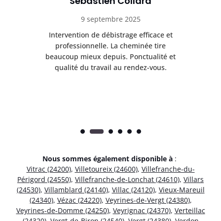
Sébastien Collard
9 septembre 2025
il
Intervention de débistrage efficace et
Ra
professionnelle. La cheminée tire
ri
e
beaucoup mieux depuis. Ponctualité et
ap
.
qualité du travail au rendez-vous.
Nous sommes également disponible à
:
Vitrac (24200)
,
Villetoureix (24600)
,
Villefranche-du-
Périgord (24550)
,
Villefranche-de-Lonchat (24610)
,
Villars
(24530)
,
Villamblard (24140)
,
Villac (24120)
,
Vieux-Mareuil
(24340)
,
Vézac (24220)
,
Veyrines-de-Vergt (24380)
,
Veyrines-de-Domme (24250)
,
Veyrignac (24370)
,
Verteillac
(24320)
,
Vergt-de-Biron (24540)
,
Vergt (24380)
,
Verdon